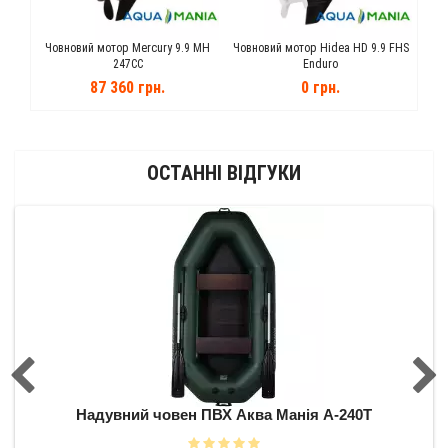
0 100
Човновий мотор Mercury 9.9 MH
Човновий мотор Hidea HD 9.9 FHS
Чов
247CC
Enduro
87 360 грн.
0 грн.
ОСТАННІ ВІДГУКИ
0Т
Надувний човен ПВХ Аква Манія А-240Т
Н