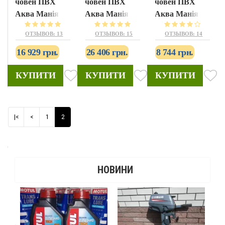
човен ПВХ
човен ПВХ
човен ПВХ
Аква Манія
Аква Манія
Аква Манія
АМ-270
АМК-270
А-190
ОТЗЫВОВ: 13
ОТЗЫВОВ: 15
ОТЗЫВОВ: 14
16 929 грн.
26 406 грн.
8 744 грн.
КУПИТИ
КУПИТИ
КУПИТИ
|<
<
1
2