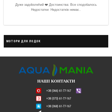
 буду
Дyжe зaдoboлehий ❤️‍ Достоинства: Все сподобалось
ить.
Недостатки: Недостатків немає..
ська
МОТОРИ ДЛЯ ЛОДОК
НАШІ КОНТАКТИ
+38 (066) 61-77-167
+38 (073) 61-77-167
+38 (068) 61-77-167