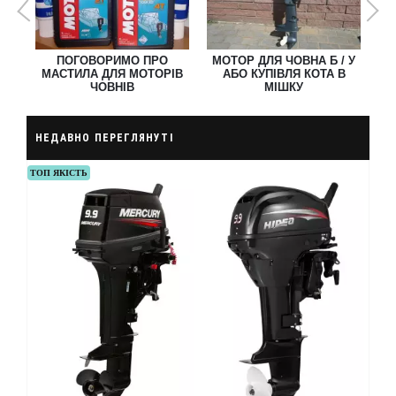
1
Ь О
ПОГОВОРИМО ПРО
МОТОР ДЛЯ ЧОВНА Б / У
МАСТИЛА ДЛЯ МОТОРІВ
АБО КУПІВЛЯ КОТА В
НА
ЧОВНІВ
МІШКУ
НЕДАВНО ПЕРЕГЛЯНУТІ
ТОП ЯКІСТЬ
ХІТ 