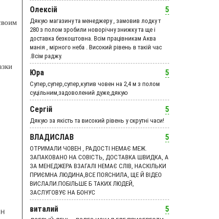
Олексій
5
Дякую магазину та менеджеру , замовив лодку т
своим
280 з полом зробили новорічну знижку та ще і
доставка безкоштовна. Всім працівникам Аква
манія , мірного неба . Високий рівень в такій час
.Всім раджу.
азки
Юра
5
Супер,супер,супер,купив човен на 2,4 м з полом
суцільним,задоволений дуже,дякую
Сергій
5
Дякую за якість та високий рівень у скрутні часи!
ВЛАДИСЛАВ
5
ОТРИМАЛИ ЧОВЕН , РАДОСТІ НЕМАЄ МЕЖ.
ЗАПАКОВАНО НА СОВІСТЬ, ДОСТАВКА ШВИДКА, А
ЗА МЕНЕДЖЕРА ВЗАГАЛІ НЕМАЄ СЛІВ, НАСКІЛЬКИ
ПРИЄМНА ЛЮДИНА,ВСЕ ПОЯСНИЛА, ЩЕ Й ВІДЕО
ВИСЛАЛИ.ПОБІЛЬШЕ Б ТАКИХ ЛЮДЕЙ,
ЗАСЛУГОВУЄ НА БОНУС
виталий
5
MH