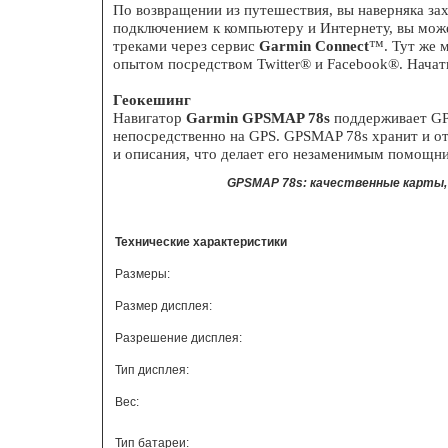
По возвращении из путешествия, вы наверняка за
подключением к компьютеру и Интернету, вы може
треками через сервис
Garmin Connect
™. Тут же 
опытом посредством Twitter® и Facebook®. Начать
Геокешинг
Навигатор
Garmin GPSMAP 78s
поддерживает GPX
непосредственно на GPS. GPSMAP 78s хранит и о
и описания, что делает его незаменимым помощн
GPSMAP 78s: качественные карты, 
Технические характеристики
Размеры:
Размер дисплея:
Разрешение дисплея:
Тип дисплея:
Вес:
Тип батареи: