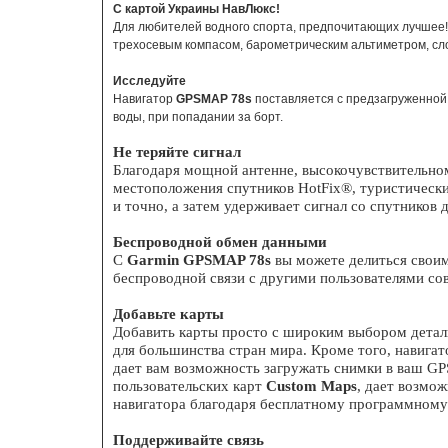
БЕСП
C картой Украины НавЛюкс!
Для любителей водного спорта, предпочитающих лучшее
трехосевым компасом, барометрическим альтиметром, с
Исследуйте
Навигатор
GPSMAP 78s
поставляется с предзагруженной
воды, при попадании за борт.
Эхоло
Не теряйте сигнал
Благодаря мощной антенне, высокочувствительно
местоположения спутников HotFix®, туристическ
и точно, а затем удерживает сигнал со спутников 
Беспроводной обмен данными
С
Garmin GPSMAP 78s
вы можете делиться свои
беспроводной связи с другими пользователями с
Добавьте карты
Добавить карты просто с широким выбором детал
для большинства стран мира. Кроме того, навига
дает вам возможность загружать снимки в ваш GP
пользовательских карт
Custom Maps
, дает возмо
навигатора благодаря бесплатному программному
Поддерживайте связь