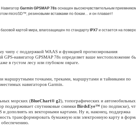
ЛАТНАЯ ДОСТАВКА
! Навигатор
Garmin GPSMAP 78s
оснащен высокочувствительным приемником
лотом
microSD
™, резиновыми вставками по бокам… и он плавает!
 базовой картой мира, влагозащищен по стандарту
IPX7
и остается на повер
т Lowrance Elite FS 9 с датчиком Active
Транспортировочный Тент AQUA 
Imaging 3-in-1
АМК-360
му чипу с поддержкой
WAAS
и функцией прогнозирования
65 520 грн.
2 734 грн.
ий GPS-навигатор GPSMAP 78s определяет ваше местоположение б
даже в густом лесу или глубоком овраге.
ми маршрутными точками, треками, маршрутами и тайниками по
овместимых навигаторов Garmin.
ьных морских (
BlueChart® g2
), топографических и автомобильных
тор поддерживает спутниковые снимки
BirdsEye™
(по подписке), чт
S и дополнять их векторными картами. Ну и, наконец, поддержка
жность трансформировать бумажную или электронную карту в форм
 обеспечению.