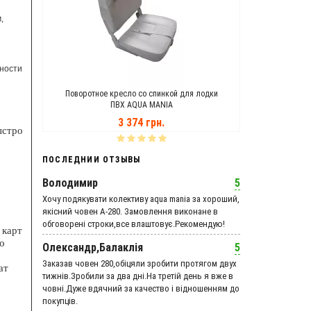
,
хности
MANIA
Поворотное кресло со спинкой для лодки
Транцевые Ко
ПВХ AQUA MANIA
3 374 грн.
ыстро
ПОСЛЕДНИИ ОТЗЫВЫ
Володимир
5
Хочу подякувати колективу aqua mania за хороший,
якісний човен А-280. Замовлення виконане в
обговорені строки,все влаштовує.Рекомендую!
 карт
о
Олександр,Балаклія
5
Заказав човен 280,обіцяли зробити протягом двух
ат
тижнів.Зробили за два дні.На третій день я вже в
човні.Дуже вдячний за качество і відношенням до
покупців.