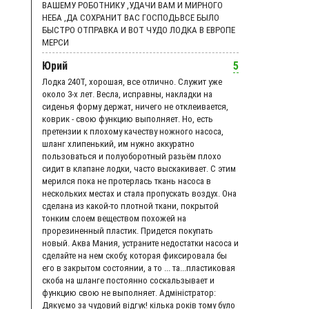
ВАШЕМУ РОБОТНИКУ ,УДАЧИ ВАМ И МИРНОГО
НЕБА ,ДА СОХРАНИТ ВАС ГОСПОДЬВСЕ БЫЛО
БЫСТРО ОТПРАВКА И ВОТ ЧУДО ЛОДКА В ЕВРОПЕ
МЕРСИ
Юрий
5
Лодка 240Т, хорошая, все отлично. Служит уже
около 3-х лет. Весла, исправны, накладки на
сиденья форму держат, ничего не отклеивается,
коврик - свою функцию выполняет. Но, есть
претензии к плохому качеству ножного насоса,
шланг хлипенький, им нужно аккуратно
пользоваться и полуоборотный разьём плохо
сидит в клапане лодки, часто выскакивает. С этим
мерился пока не протерлась ткань насоса в
нескольких местах и стала пропускать воздух. Она
сделана из какой-то плотной ткани, покрытой
тонким слоем веществом похожей на
прорезиненный пластик. Придется покупать
новый. Аква Мания, устраните недостатки насоса и
сделайте на нем скобу, которая фиксировала бы
его в закрытом состоянии, а то ... та...пластиковая
скоба на шланге постоянно соскальзывает и
функцию свою не выполняет. Адмiнiстратор:
Дякуємо за чудовий вiдгук! кілька років тому було