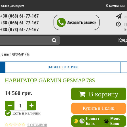
 стать дилером
О компании
+38 (068) 61-77-167
a
Заказать звонок
+38 (066) 61-77-167
П
+38 (073) 61-77-167
Кре
р Garmin GPSMAP 78s
ХАРАКТЕРИСТИКИ
НАВИГАТОР GARMIN GPSMAP 78S
14 560 грн.
В корзину
Купить в 1 клик
Есть в наличии
Приват
Моно
Банк
Банк
0 ОТЗЫВОВ