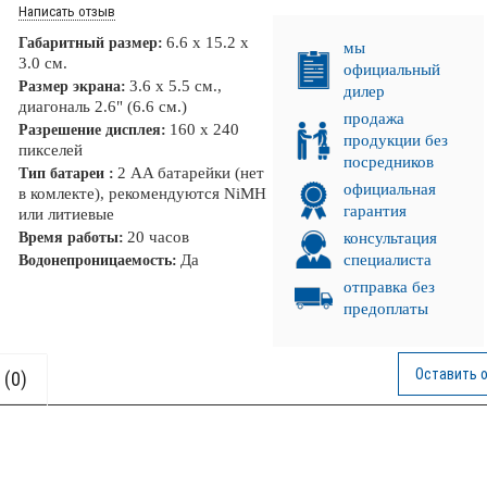
Написать отзыв
6.6 x 15.2 x
Габаритный размер:
мы
3.0 см.
официальный
3.6 x 5.5 см.,
Размер экрана:
дилер
диагональ 2.6" (6.6 см.)
продажа
160 x 240
Разрешение дисплея:
продукции без
пикселей
посредников
2 AA батарейки (нет
Тип батареи :
официальная
в комлекте), рекомендуются NiMH
гарантия
или литиевые
20 часов
Время работы:
консультация
Да
специалиста
Водонепроницаемость:
отправка без
предоплаты
Оставить 
(0)
 ЛУЧ!
НКА!