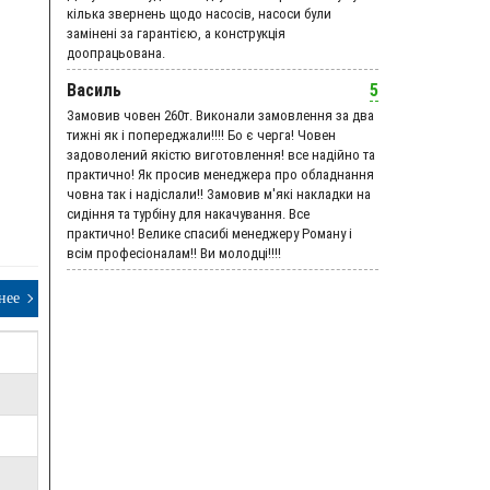
кілька звернень щодо насосів, насоси були
замінені за гарантією, а конструкція
доопрацьована.
Василь
5
Замовив човен 260т. Виконали замовлення за два
тижні як і попереджали!!!! Бо є черга! Човен
задоволений якістю виготовлення! все надійно та
практично! Як просив менеджера про обладнання
човна так і надіслали!! Замовив м'які накладки на
сидіння та турбіну для накачування. Все
практично! Велике спасибі менеджеру Роману і
всім професіоналам!! Ви молодці!!!!
нее