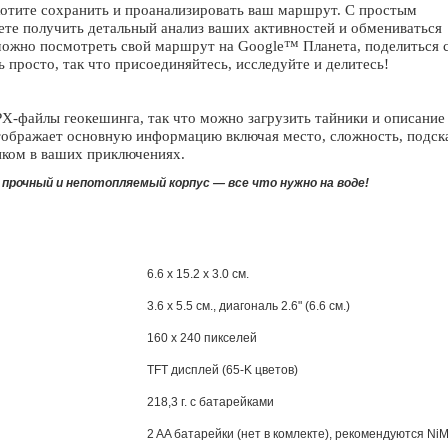
хотите сохранить и проанализировать ваш маршрут. С простым
те получить детальный анализ ваших активностей и обмениваться
можно посмотреть свой маршрут на Google™ Планета, поделиться 
 просто, так что присоединяйтесь, исследуйте и делитесь!
-файлы геокешинга, так что можно загрузить тайники и описание
тображает основную информацию включая место, сложность, подск
иком в ваших приключениях.
прочный и непотопляемый корпус — все что нужно на воде!
6.6 x 15.2 x 3.0 см.
3.6 x 5.5 см., диагональ 2.6" (6.6 см.)
160 x 240 пикселей
TFT дисплей (65-K цветов)
218,3 г. с батарейками
2 AA батарейки (нет в комлекте), рекомендуются Ni