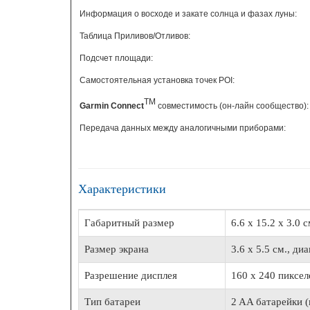
Информация о восходе и закате солнца и фазах луны:
Таблица Приливов/Отливов:
Подсчет площади:
Самостоятельная установка точек
POI
:
TM
Garmin Connect
совместимость (он-лайн сообщество):
Передача данных между аналогичными приборами:
Характеристики
Габаритный размер
6.6 x 15.2 x 3.0 с
Размер экрана
3.6 x 5.5 см., диа
Разрешение дисплея
160 x 240 пиксел
Тип батареи
2 AA батарейки 