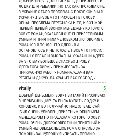
ДОБРЫЙ ДЕНЬ . ДОЛГО ИСКАЛ ГДЕ ПРИОБРЕСТИ
ЛОДКУ ДЛЯ РЫБАЛКИ ,НО ТАК КАК ПРОЖИВАЮ НЕ
В УКРАИНЕ СТАЛО ПРОБЛЕМА С ПОКУПКОЙ,ЗНАЯ
УКРАИНУ ,ПЕРВОЕ ЧТО ПРИХОДИТ В ГОЛОВУ
ОБНАН ПРОБЛЕМА ПЕРЕСЫЛКИ И ТД, И ВОТ МОЙ
ПЕРВЫЙ ПЕРВЫЙ ЗВОНОК МЕНЕДЖЕРУ КОТОРОГО
ЗОВУТ РОМАН,ОКАЗАЛСЯ ОЧЕНТ ПРИВЕТЛИВЫМ
УМНЫМ И ПРИЯТНИМ ЧЕЛОВЕКОМ ,ПОГОВОРИВ С
РОМАНОВ Я ПОНЯЛ ЧТО СДЕСЬ Я И
ОСТАНОВЛЮСЬ И НЕ ПОЖАЛЕЛ ,ВСЕ ЧТО ПРОСИЛ
РОМАН СДЕЛАЛ И ВЫСЛАЛ НА УКАЗАНЫЙ АДРЕС
ЗА ЭТО ЕМУ БОЛЬШОЕ СПАСИБО ,ПРОШУ
ДЕРЕКТОРА ФИРМЫ ПРИМИРОВАТЬ ЗА
ПРИКРАСНУЮ РАБОТУ РОМАНА,УДАЧИ ВАМ
РЕБЯТА И ДЯКУЮ ,ДА ХРАНИТ ВАС ГОСПОДЬ
vitaliy
5
ДОБРЫЙ ДЕНЬ,МЕНЯ ЗОВУТ ВИТАЛИЙ ПРОЖИВАЮ
В НЕ УКРАИНЫ ,МЕЧТА БЫЛА КУПИТЬ ЛОДКУ И
ХОРОШУЮ, И ВОТ СЛУЧАЙНО НАЩОЛ ВАШ САЙТ
,БЫЛ ОЧЕНЬ УДИВЛЕН ,ПРИЯТНЫМ ОБЩЕНИЕМ
МЕНЕДЖЕРОМ ПО ПРОДАЖАМ КОТОРОГО ЗОВУТ
РОМА ,ОЧЕНЬ ДОБРОСОВЕСТНЫЙ ПРИЯТНЫЙ И
УМНЫЙ ЧЕЛОВЕК,БОЛЬШОЕ РОМА СПАСИБО ЗА
ПОМОЩЬ ВАШУ,ПРОШУ ВЫПИСАТЬ ПРЕМИЮ