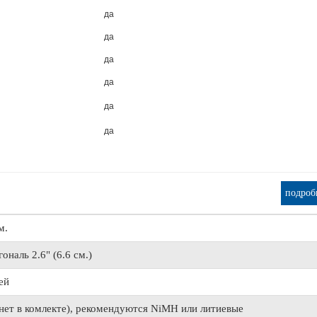
да
да
да
да
да
да
подроб
м.
гональ 2.6" (6.6 см.)
ей
(нет в комлекте), рекомендуются NiMH или литиевые