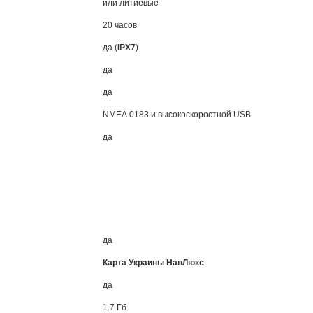
или литиевые
20 часов
да (
IPX7
)
да
да
NMEA
0183 и высокоскоростной USB
да
да
Карта Украины НавЛюкс
да
1.7 Гб