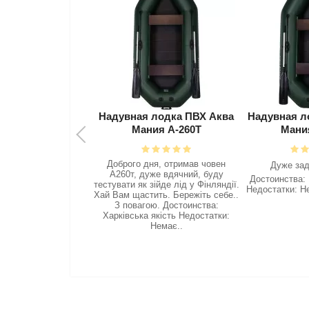
я лодка ПВХ Аква
Надувная лодка ПВХ Аква
Надувная 
ния А-260Т
Мания А-240Т
Мани
дня, отримав човен
Дякую Аква
Дyжe зaдoboлehий ❤️‍
дуже вдячний, буду
кайфо
Достоинства: Все сподобалось
 зійде лід у Фінляндії.
Недостатки: Недостатків немає..
тить. Бережіть себе..
гою. Достоинства:
а якість Недостатки:
Немає..