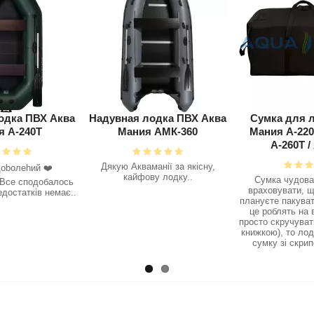
лодка ПВХ Аква
Сумка для лодки Аква
Надувная ло
я АМК-360
Мания А-220Т / А-240Т /
Мания 
А-260Т / А-280Т
манії за якісну,
Одразу після пе
ву лодку..
зрозумів, що 
Сумка чудова!! але треба
вибором човна ,
враховувати, що якщо Ви не
не слухав і купи
плануєте пакувати лодку так, як
, а не нднд , з
це роблять на виробництві а
землі зібрав йо
просто скручувати (разом з слан
залиши
книжкою), то лодка А-260Т в цю
сумку зі скрипом війде, а..