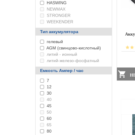
HASWING
NEWMAX
STRONGER
WEEKENDER
Тип аккумулятора
Акку
гелевый
AGM (свинцово-кислотный)
литий - ионный
литий-железо-фосфатный
Емкость Ампер / час
НЕ
7
12
30
40
45
50
60
65
80