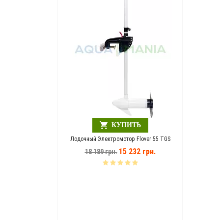
Шезлонг
1
СКИДКА!!!!
ПИТЬ
КУПИТЬ
A MANIA зеленый
Лодочный Электромотор Flover 55 TGS
946 грн.
15 232 грн.
18 189 грн.
Лодочны
14 