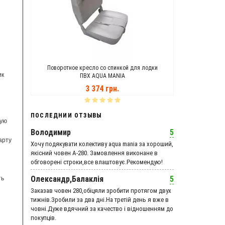
MANIA
Поворотное кресло со спинкой для лодки
Транцевые Ко
ик
ПВХ AQUA MANIA
3 374 грн.
ПОСЛЕДНИИ ОТЗЫВЫ
кую
Володимир
5
арту
Хочу подякувати колективу aqua mania за хороший,
якісний човен А-280. Замовлення виконане в
обговорені строки,все влаштовує.Рекомендую!
Олександр,Балаклія
5
ть
Заказав човен 280,обіцяли зробити протягом двух
тижнів.Зробили за два дні.На третій день я вже в
човні.Дуже вдячний за качество і відношенням до
покупців.