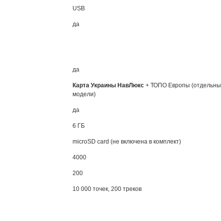
USB
да
да
Карта Украины НавЛюкс
+ ТОПО Европы (отдельн
модели)
да
6 ГБ
microSD
card (не включена в комплект)
4000
200
10 000 точек, 200 треков