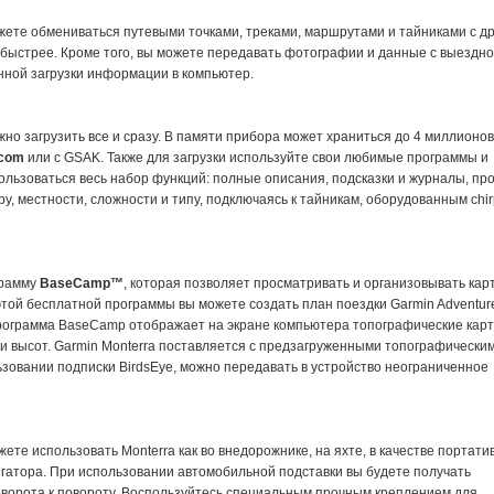
можете обмениваться путевыми точками, треками, маршрутами и тайниками с д
быстрее. Кроме того, вы можете передавать фотографии и данные с выездн
нной загрузки информации в компьютер.
но загрузить все и сразу. В памяти прибора может храниться до 4 миллионов
.com
или с GSAK. Также для загрузки используйте свои любимые программы и
льзоваться весь набор функций: полные описания, подсказки и журналы, пр
у, местности, сложности и типу, подключаясь к тайникам, оборудованным
chi
грамму
BaseCamp™
, которая позволяет просматривать и организовывать кар
этой бесплатной программы вы можете создать план поездки Garmin Adventur
рограмма BaseCamp отображает на экране компьютера топографические карт
и высот. Garmin Monterra поставляется с предзагруженными топографически
зовании подписки BirdsEye, можно передавать в устройство неограниченное
те использовать Monterra как во внедорожнике, на яхте, в качестве портати
игатора. При использовании автомобильной подставки вы будете получать
оворота к повороту. Воспользуйтесь специальным прочным креплением для