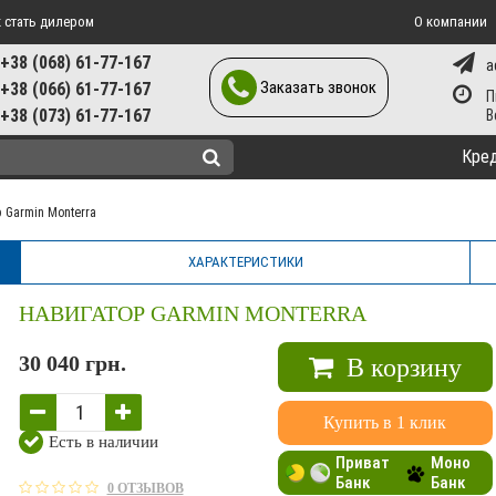
 стать дилером
О компании
+38 (068) 61-77-167
a
Заказать звонок
+38 (066) 61-77-167
П
+38 (073) 61-77-167
Кре
 Garmin Monterra
ХАРАКТЕРИСТИКИ
НАВИГАТОР GARMIN MONTERRA
30 040 грн.
В корзину
Купить в 1 клик
Есть в наличии
Приват
Моно
Банк
Банк
0 ОТЗЫВОВ