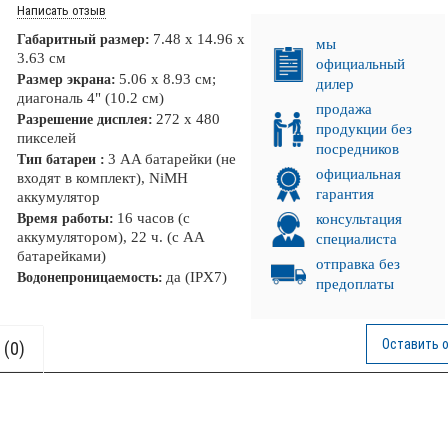
Написать отзыв
7.48 x 14.96 x
Габаритный размер:
мы
3.63 см
официальный
5.06 x 8.93 см;
Размер экрана:
дилер
диагональ 4" (10.2 см)
продажа
272 x 480
Разрешение дисплея:
продукции без
пикселей
посредников
3 AA батарейки (не
Тип батареи :
официальная
входят в комплект), NiMH
гарантия
аккумулятор
16 часов (с
Время работы:
консультация
аккумулятором), 22 ч. (с АА
специалиста
батарейками)
отправка без
да (IPX7)
Водонепроницаемость:
предоплаты
Оставить 
(0)
 ЛУЧ!
НКА!