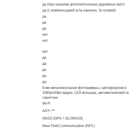
да (при загрузке дополнительных дорожных карт)
да (с компенсацией угла наклона, 3х осевой)
да
да
да
нет
нет
нет
да
да
да
да
да
8-ми мегапиксельная фотокамера с автофокусом и
1080p/30fps видео, LED вспышка, автоматический ге
таргетинг
Wi-Fi
ANT+™
GNSS (GPS + GLONASS)
Near Field Communication (NFC)