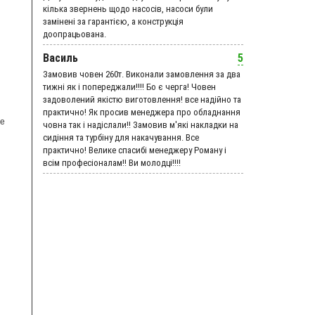
кілька звернень щодо насосів, насоси були
замінені за гарантією, а конструкція
доопрацьована.
Василь
5
Замовив човен 260т. Виконали замовлення за два
тижні як і попереджали!!!! Бо є черга! Човен
задоволений якістю виготовлення! все надійно та
практично! Як просив менеджера про обладнання
ые
човна так і надіслали!! Замовив м'які накладки на
сидіння та турбіну для накачування. Все
практично! Велике спасибі менеджеру Роману і
всім професіоналам!! Ви молодці!!!!