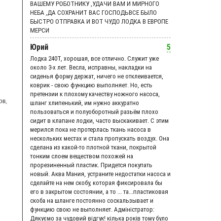
ВАШЕМУ РОБОТНИКУ ,УДАЧИ ВАМ И МИРНОГО
НЕБА ,ДА СОХРАНИТ ВАС ГОСПОДЬВСЕ БЫЛО
БЫСТРО ОТПРАВКА И ВОТ ЧУДО ЛОДКА В ЕВРОПЕ
МЕРСИ
Юрий
5
Лодка 240Т, хорошая, все отлично. Служит уже
около 3-х лет. Весла, исправны, накладки на
сиденья форму держат, ничего не отклеивается,
коврик - свою функцию выполняет. Но, есть
претензии к плохому качеству ножного насоса,
ов,
шланг хлипенький, им нужно аккуратно
пользоваться и полуоборотный разьём плохо
сидит в клапане лодки, часто выскакивает. С этим
мерился пока не протерлась ткань насоса в
нескольких местах и стала пропускать воздух. Она
сделана из какой-то плотной ткани, покрытой
тонким слоем веществом похожей на
прорезиненный пластик. Придется покупать
новый. Аква Мания, устраните недостатки насоса и
сделайте на нем скобу, которая фиксировала бы
его в закрытом состоянии, а то ... та...пластиковая
скоба на шланге постоянно соскальзывает и
функцию свою не выполняет. Адмiнiстратор:
Дякуємо за чудовий вiдгук! кілька років тому було