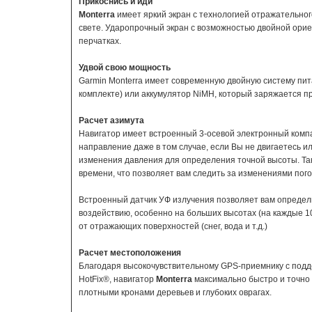
Прикоснись и иди
Monterra
имеет яркий экран с технологией отражательно
свете. Ударопрочный экран с возможностью двойной ориен
перчатках.
Удвой свою мощность
Garmin Monterra имеет современную двойную систему пит
комплекте) или аккумулятор NiMH, который заряжается п
Расчет азимута
Навигатор имеет встроенный 3-осевой электронный комп
направление даже в том случае, если Вы не двигаетесь 
изменения давления для определения точной высоты. Так
времени, что позволяет вам следить за изменениями пог
Встроенный датчик УФ излучения позволяет вам определи
воздействию, особенно на больших высотах (на каждые 1
от отражающих поверхностей (снег, вода и т.д.)
Расчет местоположения
Благодаря высокочувствительному GPS-приемнику с под
HotFix®, навигатор
Monterra
максимально быстро и точно
плотными кронами деревьев и глубоких оврагах.