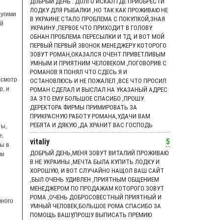
ДОБРЫЙ ДЕНЬ . ДОЛГО ИСКАЛ ГДЕ ПРИОБРЕСТИ
ЛОДКУ ДЛЯ РЫБАЛКИ ,НО ТАК КАК ПРОЖИВАЮ НЕ
ругими
В УКРАИНЕ СТАЛО ПРОБЛЕМА С ПОКУПКОЙ,ЗНАЯ
ой
УКРАИНУ ,ПЕРВОЕ ЧТО ПРИХОДИТ В ГОЛОВУ
ОБНАН ПРОБЛЕМА ПЕРЕСЫЛКИ И ТД, И ВОТ МОЙ
ПЕРВЫЙ ПЕРВЫЙ ЗВОНОК МЕНЕДЖЕРУ КОТОРОГО
ЗОВУТ РОМАН,ОКАЗАЛСЯ ОЧЕНТ ПРИВЕТЛИВЫМ
УМНЫМ И ПРИЯТНИМ ЧЕЛОВЕКОМ ,ПОГОВОРИВ С
РОМАНОВ Я ПОНЯЛ ЧТО СДЕСЬ Я И
осмотр
ОСТАНОВЛЮСЬ И НЕ ПОЖАЛЕЛ ,ВСЕ ЧТО ПРОСИЛ
rp
, и
РОМАН СДЕЛАЛ И ВЫСЛАЛ НА УКАЗАНЫЙ АДРЕС
ЗА ЭТО ЕМУ БОЛЬШОЕ СПАСИБО ,ПРОШУ
ДЕРЕКТОРА ФИРМЫ ПРИМИРОВАТЬ ЗА
ПРИКРАСНУЮ РАБОТУ РОМАНА,УДАЧИ ВАМ
РЕБЯТА И ДЯКУЮ ,ДА ХРАНИТ ВАС ГОСПОДЬ
ты,
e,
vitaliy
5
ы в
ДОБРЫЙ ДЕНЬ,МЕНЯ ЗОВУТ ВИТАЛИЙ ПРОЖИВАЮ
ми
В НЕ УКРАИНЫ ,МЕЧТА БЫЛА КУПИТЬ ЛОДКУ И
ХОРОШУЮ, И ВОТ СЛУЧАЙНО НАЩОЛ ВАШ САЙТ
,БЫЛ ОЧЕНЬ УДИВЛЕН ,ПРИЯТНЫМ ОБЩЕНИЕМ
МЕНЕДЖЕРОМ ПО ПРОДАЖАМ КОТОРОГО ЗОВУТ
РОМА ,ОЧЕНЬ ДОБРОСОВЕСТНЫЙ ПРИЯТНЫЙ И
вного
УМНЫЙ ЧЕЛОВЕК,БОЛЬШОЕ РОМА СПАСИБО ЗА
ПОМОЩЬ ВАШУ,ПРОШУ ВЫПИСАТЬ ПРЕМИЮ