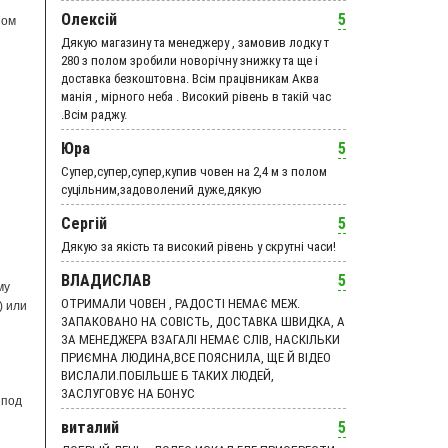
Олексій
5
ном
Дякую магазину та менеджеру , замовив лодку т
280 з полом зробили новорічну знижку та ще і
доставка безкоштовна. Всім працівникам Аква
манія , мірного неба . Високий рівень в такій час
.Всім раджу.
Юра
5
Супер,супер,супер,купив човен на 2,4 м з полом
суцільним,задоволений дуже,дякую
Сергій
5
Дякую за якість та високий рівень у скрутні часи!
ВЛАДИСЛАВ
5
му
ОТРИМАЛИ ЧОВЕН , РАДОСТІ НЕМАЄ МЕЖ.
) или
ЗАПАКОВАНО НА СОВІСТЬ, ДОСТАВКА ШВИДКА, А
ЗА МЕНЕДЖЕРА ВЗАГАЛІ НЕМАЄ СЛІВ, НАСКІЛЬКИ
ПРИЄМНА ЛЮДИНА,ВСЕ ПОЯСНИЛА, ЩЕ Й ВІДЕО
ВИСЛАЛИ.ПОБІЛЬШЕ Б ТАКИХ ЛЮДЕЙ,
ЗАСЛУГОВУЄ НА БОНУС
 под
виталий
5