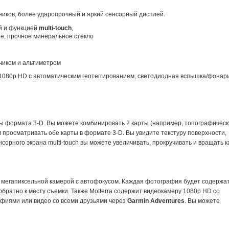
ЛАТНАЯ ДОСТАВКА
ников, более ударопрочный и яркий сенсорный дисплей.
й и функцией
multi-touch
,
е, прочное минеральное стекло
чиком и альтиметром
т Lowrance Elite FS 9 с датчиком Active
Транспортировочный Тент AQUA 
 1080p HD с автоматическим геотеггированием, светодиодная вспышка/фонар
Imaging 3-in-1
АМК-360
65 520 грн.
2 734 грн.
ты формата 3-D. Вы можете комбинировать 2 карты (например, топографичес
м просматривать обе карты в формате 3-D. Вы увидите текстуру поверхности,
орного экрана multi-touch вы можете увеличивать, прокручивать и вращать к
мегапиксельной камерой с автофокусом. Каждая фотография будет содержа
обратно к месту съемки. Также Motterra содержит видеокамеру 1080p HD со
фиями или видео со всеми друзьями через
Garmin Adventures
. Вы можете