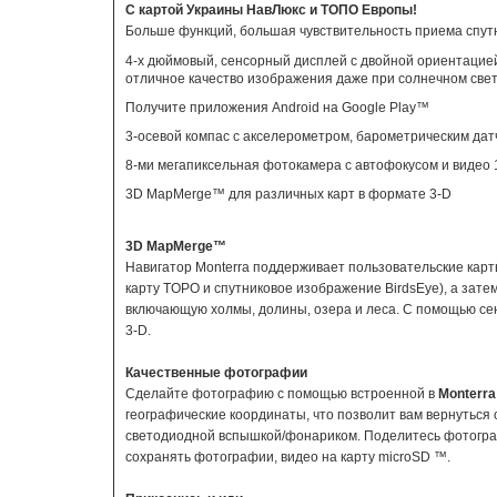
БЕСП
C картой Украины НавЛюкс и ТОПО Европы!
Больше функций, большая чувствительность приема спут
4-х дюймовый, сенсорный дисплей с двойной ориентацие
отличное качество изображения даже при солнечном свет
Получите приложения Android на Google Play™
3-осевой компас с акселерометром, барометрическим дат
Эхоло
8-ми мегапиксельная фотокамера с автофокусом и видео
3D MapMerge™ для различных карт в формате 3-D
3D MapMerge™
Навигатор Monterra поддерживает пользовательские кар
карту TOPO и спутниковое изображение BirdsEye), а зате
включающую холмы, долины, озера и леса. С помощью сенс
3-D.
Качественные фотографии
Сделайте фотографию с помощью встроенной в
Monterra
географические координаты, что позволит вам вернуться 
светодиодной вспышкой/фонариком. Поделитесь фотогра
сохранять фотографии, видео на карту
microSD
™.