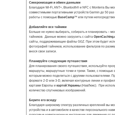
Синхронизация и обмен данными
Благодаря Wi-Fi, ANT+, Bluetooth® и NFC c Monterra Вы 
совместимыми портативными устройств Garmin до 50 раз 
работы с помощью
BaseCamp
™ или путем непосредстве
Добавляйте все тайники
Больше не нужно выбирать, собирать и планировать – мож
тайников. Данные можно загрузить с сайта
OpenCaching
сайты, поддерживающие файлы GGZ. При этом будет испо
фотографий тайников, использование фильтров по размер
внося свои записи.
Планируйте следующие путешествия
Для планирования своего путешествия, используйте про
маршруты, маршрутные точки и треки. Также, с помощью 
которым можно поделиться с другими пользователями. П
формате 2-D или 3-D, включая контурные линии и профил
картами Европы и
картой Украины
(НавЛюкс). При исполь
количество спутниковых изображений.
Берите его всюду
Благодаря широкому спектру различных креплений вы може
устройства и в автомобиле в качестве персонального нав
голосовые навигационные инструкции для движения от п