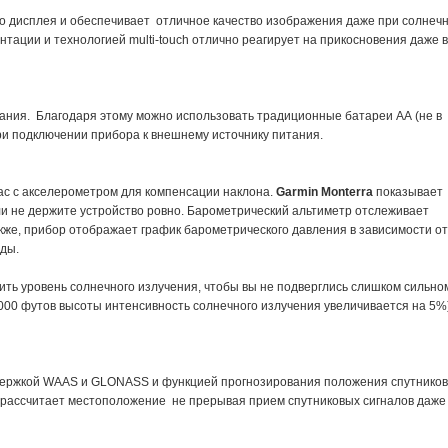
го дисплея и обеспечивает отличное качество изображения даже при солнеч
тации и технологией multi-touch отлично реагирует на прикосновения даже в
ания. Благодаря этому можно использовать традиционные батареи АА (не в
ри подключении прибора к внешнему источнику питания.
ас с акселерометром для компенсации наклона.
Garmin Monterra
показывает
или не держите устройство ровно. Барометрический альтиметр отслеживает
же, прибор отображает график барометрического давления в зависимости от
оды.
ть уровень солнечного излучения, чтобы вы не подверглись слишком сильно
000 футов высоты интенсивность солнечного излучения увеличивается на 5%
держкой
WAAS
и GLONASS и функцией прогнозирования положения спутников
 рассчитает местоположение не прерывая прием спутниковых сигналов даже