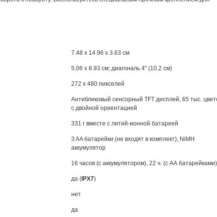
7.48 x 14.96 x 3.63 см
5.06 x 8.93 см; диагональ 4" (10.2 см)
272 x 480 пикселей
Антибликовый сенсорный TFT дисплей, 65 тыс. цвет
с двойной ориентацией
331 г вместе с литий-ионной батареей
3 AA батарейки (не входят в комплект), NiMH
аккумулятор
16 часов (с аккумулятором), 22 ч. (с АА батарейками)
да (
IPX7
)
нет
да