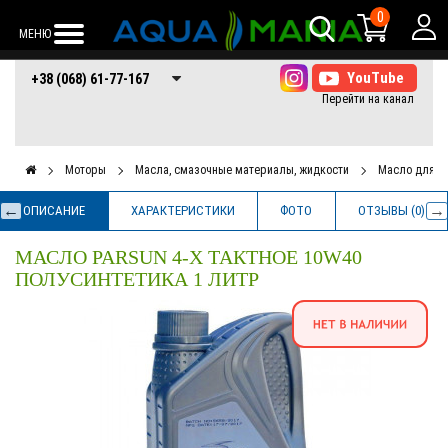
0
МЕНЮ
+38 (068) 61-77-
+38 (066) 61-77-
+38 (073) 61-77-
+38 (068) 61-77-167
167
167
167
Моторы
Масла, смазочные материалы, жидкости
Масло для 2х
ОПИСАНИЕ
ХАРАКТЕРИСТИКИ
ФОТО
ОТЗЫВЫ (0)
МАСЛО PARSUN 4-Х ТАКТНОЕ 10W40
ПОЛУСИНТЕТИКА 1 ЛИТР