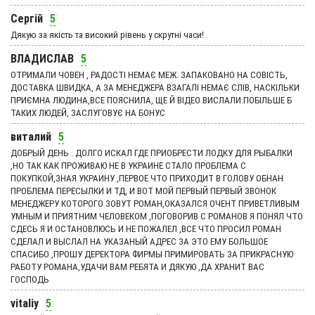
Сергій
5
Дякую за якість та високий рівень у скрутні часи!
ВЛАДИСЛАВ
5
ОТРИМАЛИ ЧОВЕН , РАДОСТІ НЕМАЄ МЕЖ. ЗАПАКОВАНО НА СОВІСТЬ,
ДОСТАВКА ШВИДКА, А ЗА МЕНЕДЖЕРА ВЗАГАЛІ НЕМАЄ СЛІВ, НАСКІЛЬКИ
ПРИЄМНА ЛЮДИНА,ВСЕ ПОЯСНИЛА, ЩЕ Й ВІДЕО ВИСЛАЛИ.ПОБІЛЬШЕ Б
ТАКИХ ЛЮДЕЙ, ЗАСЛУГОВУЄ НА БОНУС
виталий
5
ДОБРЫЙ ДЕНЬ . ДОЛГО ИСКАЛ ГДЕ ПРИОБРЕСТИ ЛОДКУ ДЛЯ РЫБАЛКИ
,НО ТАК КАК ПРОЖИВАЮ НЕ В УКРАИНЕ СТАЛО ПРОБЛЕМА С
ПОКУПКОЙ,ЗНАЯ УКРАИНУ ,ПЕРВОЕ ЧТО ПРИХОДИТ В ГОЛОВУ ОБНАН
ПРОБЛЕМА ПЕРЕСЫЛКИ И ТД, И ВОТ МОЙ ПЕРВЫЙ ПЕРВЫЙ ЗВОНОК
МЕНЕДЖЕРУ КОТОРОГО ЗОВУТ РОМАН,ОКАЗАЛСЯ ОЧЕНТ ПРИВЕТЛИВЫМ
УМНЫМ И ПРИЯТНИМ ЧЕЛОВЕКОМ ,ПОГОВОРИВ С РОМАНОВ Я ПОНЯЛ ЧТО
СДЕСЬ Я И ОСТАНОВЛЮСЬ И НЕ ПОЖАЛЕЛ ,ВСЕ ЧТО ПРОСИЛ РОМАН
СДЕЛАЛ И ВЫСЛАЛ НА УКАЗАНЫЙ АДРЕС ЗА ЭТО ЕМУ БОЛЬШОЕ
СПАСИБО ,ПРОШУ ДЕРЕКТОРА ФИРМЫ ПРИМИРОВАТЬ ЗА ПРИКРАСНУЮ
РАБОТУ РОМАНА,УДАЧИ ВАМ РЕБЯТА И ДЯКУЮ ,ДА ХРАНИТ ВАС
ГОСПОДЬ
vitaliy
5