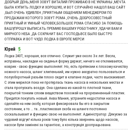
ДОБРЫЙ ДЕНЬ,МЕНЯ ЗОВУТ ВИТАЛИЙ ПРОЖИВАЮ В НЕ УКРАИНЫ ,МЕЧТА
БЫЛА КУПИТЬ ЛОДКУ И ХОРОШУЮ, И ВОТ СЛУЧАЙНО НАЩОЛ ВАШ САЙТ
,БЫЛ ОЧЕНЬ УДИВЛЕН ,ПРИЯТНЫМ ОБЩЕНИЕМ МЕНЕДЖЕРОМ ПО
ПРОДАЖАМ КОТОРОГО ЗОВУТ РОМА ,ОЧЕНЬ ДОБРОСОВЕСТНЫЙ
ПРИЯТНЫЙ И УМНЫЙ ЧЕЛОВЕК,БОЛЬШОЕ РОМА СПАСИБО ЗА ПОМОЩЬ
ВАШУ,ПРОШУ ВЫПИСАТЬ ПРЕМИЮ ВАШЕМУ РОБОТНИКУ ,УДАЧИ ВАМ И
МИРНОГО НЕБА ,ДА СОХРАНИТ ВАС ГОСПОДЬВСЕ БЫЛО БЫСТРО
ОТПРАВКА И ВОТ ЧУДО ЛОДКА В ЕВРОПЕ МЕРСИ
Юрий
5
Лодка 240Т, хорошая, все отлично. Служит уже около 3-х лет. Весла,
исправны, накладки на сиденья форму держат, ничего не отклеивается,
коврик - свою функцию выполняет. Но, есть претензии к плохому качеству
ножного насоса, шланг хлипенький, им нужно аккуратно пользоваться и
полуоборотный разьём плохо сидит в клапане лодки, часто выскакивает.
С этим мерился пока не протерлась ткань насоса в нескольких местах и
стала пропускать воздух. Она сделана из какой-то плотной ткани,
покрытой тонким слоем веществом похожей на прорезиненный пластик.
Придется покупать новый. Аква Мания, устраните недостатки насоса и
сделайте на нем скобу, которая фиксировала бы его в закрытом
состоянии, а то ... та...пластиковая скоба на шланге постоянно
соскальзывает и функцию свою не выполняет. Адмiнiстратор: Дякуємо за
чудовий вiдгук! кілька років тому було кілька звернень щодо насосів,
насоси були замінені за гарантією, а конструкція доопрацьована.