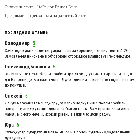
Онлайн на сайте - LiqPay от Приват Банк;
Предоплата по реквизитам на расчетный счет;
ПОСЛЕДНИИ ОТЗЫВЫ
Володимир
5
Хочу подякувати колективу aqua mania за хороший, якісний човен А-280.
Замовлення виконане в обговорені строки,все влаштовує.Рекомендую!
Олександр,Балаклія
5
Заказав човен 280,обіцяли зробити протягом двух тижнів.Зробили за два
дні.На третій день я вже в човні.Дуже вдячний за качество і відношенням
до покупців.
Олексій
5
Дякую магазину та менеджеру , замовив лодку т 280 з полом зробили
новорічну знижку та ще і доставка безкоштовна. Всім працівникам Аква
манія , мірного неба . Високий рівень в такій час .Всім раджу.
Юра
5
Супер,супер,супер,купив човен на 2,4 м з полом суцільним,задоволений
дуже,дякую