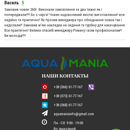
Василь
5
Замовив човен 260т. Виконали замовлення за два тижні як і
попереджали!!!! Бо є черга! Човен задоволений якістю виготовлення! все
надійно та практично! Як просив менеджера про обладнання човна так і
надіслали!! Замовив м'які накладки на сидіння та турбіну для накачування.
Все практично! Велике спасибі менеджеру Роману і всім професіоналам!!
Ви молодці!!!!
НАШИ КОНТАКТЫ
+38 (066) 61-77-167
+38 (073) 61-77-167
+38 (068) 61-77-167
aquamaniainfo@gmail.com
Пн - Сб: 9:00 - 19:00