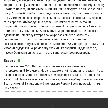
исправны, накладки на сиденья форму держат, ничего не отклеивается,
коврик - свою функцию выполняет. Но, есть претензии к плохому качеству
ножного насоса, шланг хлипенький, им нужно аккуратно пользоваться и
полуоборотный разьём плохо сидит в клапане лодки, часто выскакивает.
С этим мерился пока не протерлась ткань насоса в нескольких местах и
стала пропускать воздух. Она сделана из какой-то плотной ткани,
покрытой тонким слоем веществом похожей на прорезиненный пластик.
Придется покупать новый. Аква Мания, устраните недостатки насоса и
сделайте на нем скобу, которая фиксировала бы его в закрытом
состоянии, а то ... та...пластиковая скоба на шланге постоянно
соскальзывает и функцию свою не выполняет. Адмiнiстратор: Дякуємо за
чудовий вiдгук! кілька років тому було кілька звернень щодо насосів,
насоси були замінені за гарантією, а конструкція доопрацьована.
Василь
5
Замовив човен 260т. Виконали замовлення за два тижні як і
попереджали!!!! Бо є черга! Човен задоволений якістю виготовлення! все
надійно та практично! Як просив менеджера про обладнання човна так і
надіслали!! Замовив м'які накладки на сидіння та турбіну для накачування.
Все практично! Велике спасибі менеджеру Роману і всім професіоналам!!
Ви молодці!!!!