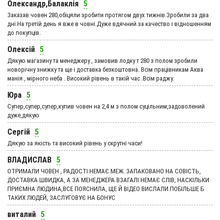
Олександр,Балаклія
5
Заказав човен 280,обіцяли зробити протягом двух тижнів.Зробили за два
дні.На третій день я вже в човні.Дуже вдячний за качество і відношенням
до покупців.
Олексій
5
Дякую магазину та менеджеру , замовив лодку т 280 з полом зробили
новорічну знижку та ще і доставка безкоштовна. Всім працівникам Аква
манія , мірного неба . Високий рівень в такій час .Всім раджу.
Юра
5
Супер,супер,супер,купив човен на 2,4 м з полом суцільним,задоволений
дуже,дякую
Сергій
5
Дякую за якість та високий рівень у скрутні часи!
ВЛАДИСЛАВ
5
ОТРИМАЛИ ЧОВЕН , РАДОСТІ НЕМАЄ МЕЖ. ЗАПАКОВАНО НА СОВІСТЬ,
ДОСТАВКА ШВИДКА, А ЗА МЕНЕДЖЕРА ВЗАГАЛІ НЕМАЄ СЛІВ, НАСКІЛЬКИ
ПРИЄМНА ЛЮДИНА,ВСЕ ПОЯСНИЛА, ЩЕ Й ВІДЕО ВИСЛАЛИ.ПОБІЛЬШЕ Б
ТАКИХ ЛЮДЕЙ, ЗАСЛУГОВУЄ НА БОНУС
виталий
5