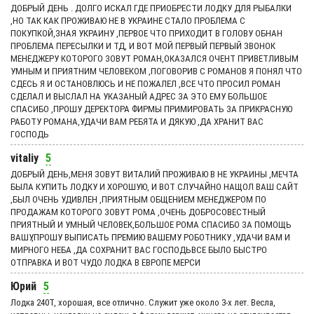
ДОБРЫЙ ДЕНЬ . ДОЛГО ИСКАЛ ГДЕ ПРИОБРЕСТИ ЛОДКУ ДЛЯ РЫБАЛКИ
,НО ТАК КАК ПРОЖИВАЮ НЕ В УКРАИНЕ СТАЛО ПРОБЛЕМА С
ПОКУПКОЙ,ЗНАЯ УКРАИНУ ,ПЕРВОЕ ЧТО ПРИХОДИТ В ГОЛОВУ ОБНАН
ПРОБЛЕМА ПЕРЕСЫЛКИ И ТД, И ВОТ МОЙ ПЕРВЫЙ ПЕРВЫЙ ЗВОНОК
МЕНЕДЖЕРУ КОТОРОГО ЗОВУТ РОМАН,ОКАЗАЛСЯ ОЧЕНТ ПРИВЕТЛИВЫМ
УМНЫМ И ПРИЯТНИМ ЧЕЛОВЕКОМ ,ПОГОВОРИВ С РОМАНОВ Я ПОНЯЛ ЧТО
СДЕСЬ Я И ОСТАНОВЛЮСЬ И НЕ ПОЖАЛЕЛ ,ВСЕ ЧТО ПРОСИЛ РОМАН
СДЕЛАЛ И ВЫСЛАЛ НА УКАЗАНЫЙ АДРЕС ЗА ЭТО ЕМУ БОЛЬШОЕ
СПАСИБО ,ПРОШУ ДЕРЕКТОРА ФИРМЫ ПРИМИРОВАТЬ ЗА ПРИКРАСНУЮ
РАБОТУ РОМАНА,УДАЧИ ВАМ РЕБЯТА И ДЯКУЮ ,ДА ХРАНИТ ВАС
ГОСПОДЬ
vitaliy
5
ДОБРЫЙ ДЕНЬ,МЕНЯ ЗОВУТ ВИТАЛИЙ ПРОЖИВАЮ В НЕ УКРАИНЫ ,МЕЧТА
БЫЛА КУПИТЬ ЛОДКУ И ХОРОШУЮ, И ВОТ СЛУЧАЙНО НАЩОЛ ВАШ САЙТ
,БЫЛ ОЧЕНЬ УДИВЛЕН ,ПРИЯТНЫМ ОБЩЕНИЕМ МЕНЕДЖЕРОМ ПО
ПРОДАЖАМ КОТОРОГО ЗОВУТ РОМА ,ОЧЕНЬ ДОБРОСОВЕСТНЫЙ
ПРИЯТНЫЙ И УМНЫЙ ЧЕЛОВЕК,БОЛЬШОЕ РОМА СПАСИБО ЗА ПОМОЩЬ
ВАШУ,ПРОШУ ВЫПИСАТЬ ПРЕМИЮ ВАШЕМУ РОБОТНИКУ ,УДАЧИ ВАМ И
МИРНОГО НЕБА ,ДА СОХРАНИТ ВАС ГОСПОДЬВСЕ БЫЛО БЫСТРО
ОТПРАВКА И ВОТ ЧУДО ЛОДКА В ЕВРОПЕ МЕРСИ
Юрий
5
Лодка 240Т, хорошая, все отлично. Служит уже около 3-х лет. Весла,