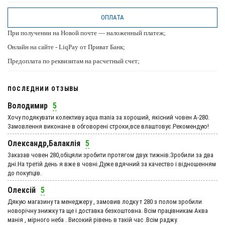
ОПЛАТА
При получении на Новой почте — наложенный платеж;
Онлайн на сайте - LiqPay от Приват Банк;
Предоплата по реквизитам на расчетный счет;
ПОСЛЕДНИИ ОТЗЫВЫ
Володимир
5
Хочу подякувати колективу aqua mania за хороший, якісний човен А-280.
Замовлення виконане в обговорені строки,все влаштовує.Рекомендую!
Олександр,Балаклія
5
Заказав човен 280,обіцяли зробити протягом двух тижнів.Зробили за два
дні.На третій день я вже в човні.Дуже вдячний за качество і відношенням
до покупців.
Олексій
5
Дякую магазину та менеджеру , замовив лодку т 280 з полом зробили
новорічну знижку та ще і доставка безкоштовна. Всім працівникам Аква
манія , мірного неба . Високий рівень в такій час .Всім раджу.