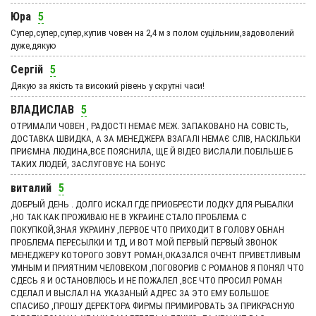
Юра
5
Супер,супер,супер,купив човен на 2,4 м з полом суцільним,задоволений
дуже,дякую
Сергій
5
Дякую за якість та високий рівень у скрутні часи!
ВЛАДИСЛАВ
5
ОТРИМАЛИ ЧОВЕН , РАДОСТІ НЕМАЄ МЕЖ. ЗАПАКОВАНО НА СОВІСТЬ,
ДОСТАВКА ШВИДКА, А ЗА МЕНЕДЖЕРА ВЗАГАЛІ НЕМАЄ СЛІВ, НАСКІЛЬКИ
ПРИЄМНА ЛЮДИНА,ВСЕ ПОЯСНИЛА, ЩЕ Й ВІДЕО ВИСЛАЛИ.ПОБІЛЬШЕ Б
ТАКИХ ЛЮДЕЙ, ЗАСЛУГОВУЄ НА БОНУС
виталий
5
ДОБРЫЙ ДЕНЬ . ДОЛГО ИСКАЛ ГДЕ ПРИОБРЕСТИ ЛОДКУ ДЛЯ РЫБАЛКИ
,НО ТАК КАК ПРОЖИВАЮ НЕ В УКРАИНЕ СТАЛО ПРОБЛЕМА С
ПОКУПКОЙ,ЗНАЯ УКРАИНУ ,ПЕРВОЕ ЧТО ПРИХОДИТ В ГОЛОВУ ОБНАН
ПРОБЛЕМА ПЕРЕСЫЛКИ И ТД, И ВОТ МОЙ ПЕРВЫЙ ПЕРВЫЙ ЗВОНОК
МЕНЕДЖЕРУ КОТОРОГО ЗОВУТ РОМАН,ОКАЗАЛСЯ ОЧЕНТ ПРИВЕТЛИВЫМ
УМНЫМ И ПРИЯТНИМ ЧЕЛОВЕКОМ ,ПОГОВОРИВ С РОМАНОВ Я ПОНЯЛ ЧТО
СДЕСЬ Я И ОСТАНОВЛЮСЬ И НЕ ПОЖАЛЕЛ ,ВСЕ ЧТО ПРОСИЛ РОМАН
СДЕЛАЛ И ВЫСЛАЛ НА УКАЗАНЫЙ АДРЕС ЗА ЭТО ЕМУ БОЛЬШОЕ
СПАСИБО ,ПРОШУ ДЕРЕКТОРА ФИРМЫ ПРИМИРОВАТЬ ЗА ПРИКРАСНУЮ