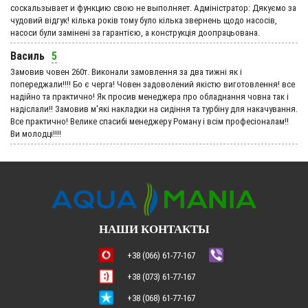
соскальзывает и функцию свою не выполняет. Адмiнiстратор: Дякуємо за
чудовий вiдгук! кілька років тому було кілька звернень щодо насосів,
насоси були замінені за гарантією, а конструкція доопрацьована.
Василь
5
Замовив човен 260т. Виконали замовлення за два тижні як і
попереджали!!!! Бо є черга! Човен задоволений якістю виготовлення! все
надійно та практично! Як просив менеджера про обладнання човна так і
надіслали!! Замовив м'які накладки на сидіння та турбіну для накачування.
Все практично! Велике спасибі менеджеру Роману і всім професіоналам!!
Ви молодці!!!!
НАШИ КОНТАКТЫ
+38 (066) 61-77-167
+38 (073) 61-77-167
+38 (068) 61-77-167