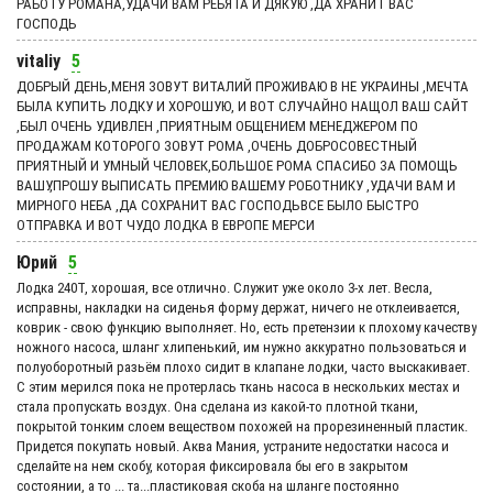
РАБОТУ РОМАНА,УДАЧИ ВАМ РЕБЯТА И ДЯКУЮ ,ДА ХРАНИТ ВАС
ГОСПОДЬ
vitaliy
5
ДОБРЫЙ ДЕНЬ,МЕНЯ ЗОВУТ ВИТАЛИЙ ПРОЖИВАЮ В НЕ УКРАИНЫ ,МЕЧТА
БЫЛА КУПИТЬ ЛОДКУ И ХОРОШУЮ, И ВОТ СЛУЧАЙНО НАЩОЛ ВАШ САЙТ
,БЫЛ ОЧЕНЬ УДИВЛЕН ,ПРИЯТНЫМ ОБЩЕНИЕМ МЕНЕДЖЕРОМ ПО
ПРОДАЖАМ КОТОРОГО ЗОВУТ РОМА ,ОЧЕНЬ ДОБРОСОВЕСТНЫЙ
ПРИЯТНЫЙ И УМНЫЙ ЧЕЛОВЕК,БОЛЬШОЕ РОМА СПАСИБО ЗА ПОМОЩЬ
ВАШУ,ПРОШУ ВЫПИСАТЬ ПРЕМИЮ ВАШЕМУ РОБОТНИКУ ,УДАЧИ ВАМ И
МИРНОГО НЕБА ,ДА СОХРАНИТ ВАС ГОСПОДЬВСЕ БЫЛО БЫСТРО
ОТПРАВКА И ВОТ ЧУДО ЛОДКА В ЕВРОПЕ МЕРСИ
Юрий
5
Лодка 240Т, хорошая, все отлично. Служит уже около 3-х лет. Весла,
исправны, накладки на сиденья форму держат, ничего не отклеивается,
коврик - свою функцию выполняет. Но, есть претензии к плохому качеству
ножного насоса, шланг хлипенький, им нужно аккуратно пользоваться и
полуоборотный разьём плохо сидит в клапане лодки, часто выскакивает.
С этим мерился пока не протерлась ткань насоса в нескольких местах и
стала пропускать воздух. Она сделана из какой-то плотной ткани,
покрытой тонким слоем веществом похожей на прорезиненный пластик.
Придется покупать новый. Аква Мания, устраните недостатки насоса и
сделайте на нем скобу, которая фиксировала бы его в закрытом
состоянии, а то ... та...пластиковая скоба на шланге постоянно