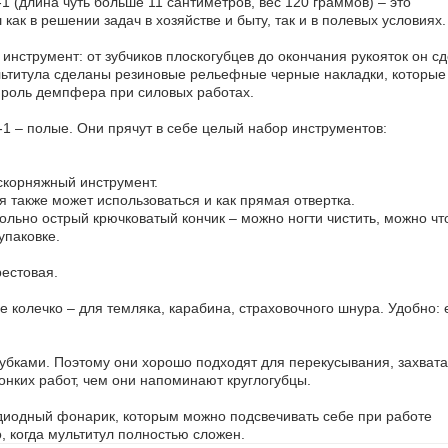
1 (длина чуть больше 11 сантиметров, вес 120 граммов) – это
ЛАТНАЯ ДОСТАВКА
ак в решении задач в хозяйстве и быту, так и в полевых условиях.
 инструмент: от зубчиков плоскогубцев до окончания рукояток он с
ультитула сделаны резиновые рельефные черные накладки, которые
 роль демпфера при силовых работах.
B-1 – полые. Они прячут в себе целый набор инструментов:
т Lowrance Elite FS 9 с датчиком Active
Транспортировочный Тент AQUA 
Imaging 3-in-1
АМК-360
65 520 грн.
2 734 грн.
скорняжный инструмент.
я также может использоваться и как прямая отвертка.
вольно острый крючковатый кончик – можно ногти чистить, можно чт
упаковке.
рестовая.
 колечко – для темляка, карабина, страховочного шнура. Удобно: 
убками. Поэтому они хорошо подходят для перекусывания, захвата
онких работ, чем они напоминают круглогубцы.
 диодный фонарик, которым можно подсвечивать себе при работе
, когда мультитул полностью сложен.