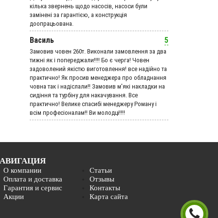
кілька звернень щодо насосів, насоси були
замінені за гарантією, а конструкція
доопрацьована.
Василь
5
Замовив човен 260т. Виконали замовлення за два
тижні як і попереджали!!!! Бо є черга! Човен
задоволений якістю виготовлення! все надійно та
практично! Як просив менеджера про обладнання
човна так і надіслали!! Замовив м'які накладки на
сидіння та турбіну для накачування. Все
практично! Велике спасибі менеджеру Роману і
всім професіоналам!! Ви молодці!!!!
АВИГАЦИЯ
О компании
Статьи
Оплата и доставка
Отзывы
Гарантия и сервис
Контакты
Акции
Карта сайта