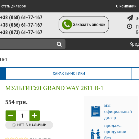
 стать дилером
О компании
+38 (068) 61-77-167
a
Заказать звонок
+38 (066) 61-77-167
П
+38 (073) 61-77-167
Кре
 B-1
ХАРАКТЕРИСТИКИ
МУЛЬТИТУЛ GRAND WAY 2611 B-1
554 грн.
мы
официальный
дилер
продажа
продукции
без