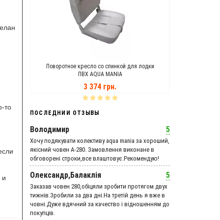
делан
MANIA
Поворотное кресло со спинкой для лодки
Транцевые Ко
ПВХ AQUA MANIA
3 374 грн.
о-то
ПОСЛЕДНИИ ОТЗЫВЫ
Володимир
5
Хочу подякувати колективу aqua mania за хороший,
якісний човен А-280. Замовлення виконане в
если
обговорені строки,все влаштовує.Рекомендую!
Олександр,Балаклія
5
 и
Заказав човен 280,обіцяли зробити протягом двух
тижнів.Зробили за два дні.На третій день я вже в
човні.Дуже вдячний за качество і відношенням до
покупців.