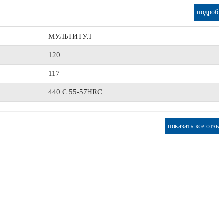
подроб
МУЛЬТИТУЛ
120
117
440 C 55-57HRC
показать все отз