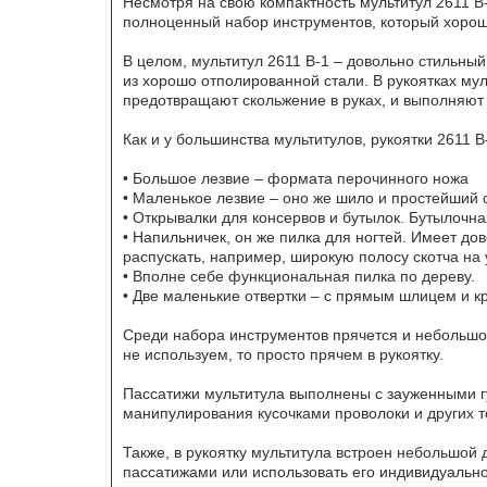
Несмотря на свою компактность мультитул 2611 B-
БЕСП
полноценный набор инструментов, который хорош к
В целом, мультитул 2611 B-1 – довольно стильный
из хорошо отполированной стали. В рукоятках м
предотвращают скольжение в руках, и выполняют
Как и у большинства мультитулов, рукоятки 2611 
Эхоло
• Большое лезвие – формата перочинного ножа
• Маленькое лезвие – оно же шило и простейший 
• Открывалки для консервов и бутылок. Бутылочна
• Напильничек, он же пилка для ногтей. Имеет до
распускать, например, широкую полосу скотча на 
• Вполне себе функциональная пилка по дереву.
• Две маленькие отвертки – с прямым шлицем и к
Среди набора инструментов прячется и небольшое
не используем, то просто прячем в рукоятку.
Пассатижи мультитула выполнены с зауженными г
манипулирования кусочками проволоки и других т
Также, в рукоятку мультитула встроен небольшой
пассатижами или использовать его индивидуально