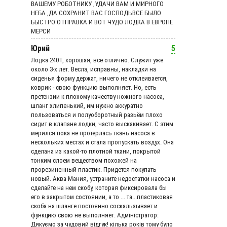
ВАШЕМУ РОБОТНИКУ ,УДАЧИ ВАМ И МИРНОГО
НЕБА ,ДА СОХРАНИТ ВАС ГОСПОДЬВСЕ БЫЛО
БЫСТРО ОТПРАВКА И ВОТ ЧУДО ЛОДКА В ЕВРОПЕ
МЕРСИ
Юрий
5
Лодка 240Т, хорошая, все отлично. Служит уже
около 3-х лет. Весла, исправны, накладки на
сиденья форму держат, ничего не отклеивается,
коврик - свою функцию выполняет. Но, есть
претензии к плохому качеству ножного насоса,
шланг хлипенький, им нужно аккуратно
пользоваться и полуоборотный разьём плохо
сидит в клапане лодки, часто выскакивает. С этим
мерился пока не протерлась ткань насоса в
нескольких местах и стала пропускать воздух. Она
сделана из какой-то плотной ткани, покрытой
тонким слоем веществом похожей на
прорезиненный пластик. Придется покупать
новый. Аква Мания, устраните недостатки насоса и
сделайте на нем скобу, которая фиксировала бы
его в закрытом состоянии, а то ... та...пластиковая
скоба на шланге постоянно соскальзывает и
функцию свою не выполняет. Адмiнiстратор:
Дякуємо за чудовий вiдгук! кілька років тому було