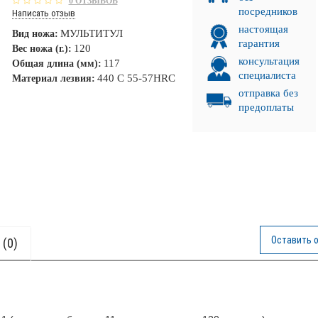
0 ОТЗЫВОВ
посредников
Написать отзыв
настоящая
МУЛЬТИТУЛ
Вид ножа:
гарантия
120
Вес ножа (г.):
консультация
117
Общая длина (мм):
специалиста
440 C 55-57HRC
Материал лезвия:
отправка без
предоплаты
Оставить 
(0)
 ЛУЧ!
НКА!