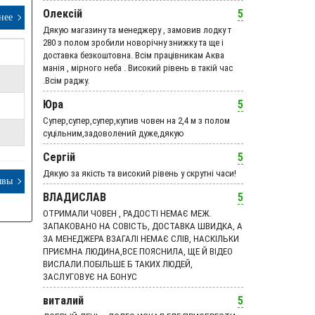
Олексій
5
нее
Дякую магазину та менеджеру , замовив лодку т
280 з полом зробили новорічну знижку та ще і
доставка безкоштовна. Всім працівникам Аква
манія , мірного неба . Високий рівень в такій час
.Всім раджу.
Юра
5
Супер,супер,супер,купив човен на 2,4 м з полом
суцільним,задоволений дуже,дякую
Сергій
5
Дякую за якість та високий рівень у скрутні часи!
ывы
ВЛАДИСЛАВ
5
ОТРИМАЛИ ЧОВЕН , РАДОСТІ НЕМАЄ МЕЖ.
ЗАПАКОВАНО НА СОВІСТЬ, ДОСТАВКА ШВИДКА, А
ЗА МЕНЕДЖЕРА ВЗАГАЛІ НЕМАЄ СЛІВ, НАСКІЛЬКИ
ПРИЄМНА ЛЮДИНА,ВСЕ ПОЯСНИЛА, ЩЕ Й ВІДЕО
ВИСЛАЛИ.ПОБІЛЬШЕ Б ТАКИХ ЛЮДЕЙ,
ЗАСЛУГОВУЄ НА БОНУС
виталий
5