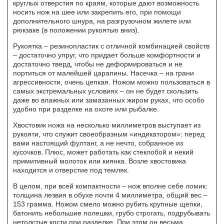
круглых отверстия по краям, которые дают возможность
носить нож на шее или закрепить его, при помощи
дополнительного шнура, на разгрузочном жилете или
рюкзаке (в положении рукоятью вниз).
Рукоятка – резинопластик с отличной комбинацией свойств
– достаточно упруг, что придает больше комфортности и
достаточно тверд, чтобы не деформироваться и не
портиться от малейшей царапины. Насечка – на грани
агрессивности, очень цепкая. Ножом можно пользоваться в
самых экстремальных условиях – он не будет скользить
даже во влажных или замазанных жиром руках, что особо
удобно при разделке на охоте или рыбалке.
Хвостовик ножа на несколько миллиметров выступает из
рукояти, что служит своеобразным «индикатором»: перед
вами настоящий фултанг, а не нечто, собранное из
кусочков. Плюс, может работать как стеклобой и некий
примитивный молоток или киянка. Возле хвостовика
находится и отверстие под темляк.
В целом, при всей компактности – нож вполне себе ломик:
толщина лезвия в обухе почти 4 миллиметра, общий вес –
153 грамма. Ножом смело можно рубить крупные щепки,
батонить небольшие полешки, грубо строгать, подрубывать
нетолстые кости при разделке. При этом он весьма