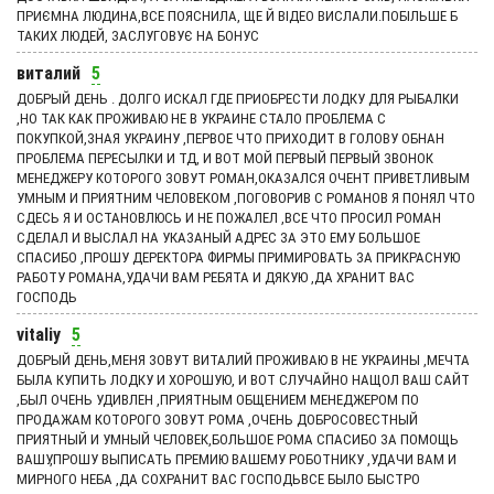
ПРИЄМНА ЛЮДИНА,ВСЕ ПОЯСНИЛА, ЩЕ Й ВІДЕО ВИСЛАЛИ.ПОБІЛЬШЕ Б
ТАКИХ ЛЮДЕЙ, ЗАСЛУГОВУЄ НА БОНУС
виталий
5
ДОБРЫЙ ДЕНЬ . ДОЛГО ИСКАЛ ГДЕ ПРИОБРЕСТИ ЛОДКУ ДЛЯ РЫБАЛКИ
,НО ТАК КАК ПРОЖИВАЮ НЕ В УКРАИНЕ СТАЛО ПРОБЛЕМА С
ПОКУПКОЙ,ЗНАЯ УКРАИНУ ,ПЕРВОЕ ЧТО ПРИХОДИТ В ГОЛОВУ ОБНАН
ПРОБЛЕМА ПЕРЕСЫЛКИ И ТД, И ВОТ МОЙ ПЕРВЫЙ ПЕРВЫЙ ЗВОНОК
МЕНЕДЖЕРУ КОТОРОГО ЗОВУТ РОМАН,ОКАЗАЛСЯ ОЧЕНТ ПРИВЕТЛИВЫМ
УМНЫМ И ПРИЯТНИМ ЧЕЛОВЕКОМ ,ПОГОВОРИВ С РОМАНОВ Я ПОНЯЛ ЧТО
СДЕСЬ Я И ОСТАНОВЛЮСЬ И НЕ ПОЖАЛЕЛ ,ВСЕ ЧТО ПРОСИЛ РОМАН
СДЕЛАЛ И ВЫСЛАЛ НА УКАЗАНЫЙ АДРЕС ЗА ЭТО ЕМУ БОЛЬШОЕ
СПАСИБО ,ПРОШУ ДЕРЕКТОРА ФИРМЫ ПРИМИРОВАТЬ ЗА ПРИКРАСНУЮ
РАБОТУ РОМАНА,УДАЧИ ВАМ РЕБЯТА И ДЯКУЮ ,ДА ХРАНИТ ВАС
ГОСПОДЬ
vitaliy
5
ДОБРЫЙ ДЕНЬ,МЕНЯ ЗОВУТ ВИТАЛИЙ ПРОЖИВАЮ В НЕ УКРАИНЫ ,МЕЧТА
БЫЛА КУПИТЬ ЛОДКУ И ХОРОШУЮ, И ВОТ СЛУЧАЙНО НАЩОЛ ВАШ САЙТ
,БЫЛ ОЧЕНЬ УДИВЛЕН ,ПРИЯТНЫМ ОБЩЕНИЕМ МЕНЕДЖЕРОМ ПО
ПРОДАЖАМ КОТОРОГО ЗОВУТ РОМА ,ОЧЕНЬ ДОБРОСОВЕСТНЫЙ
ПРИЯТНЫЙ И УМНЫЙ ЧЕЛОВЕК,БОЛЬШОЕ РОМА СПАСИБО ЗА ПОМОЩЬ
ВАШУ,ПРОШУ ВЫПИСАТЬ ПРЕМИЮ ВАШЕМУ РОБОТНИКУ ,УДАЧИ ВАМ И
МИРНОГО НЕБА ,ДА СОХРАНИТ ВАС ГОСПОДЬВСЕ БЫЛО БЫСТРО