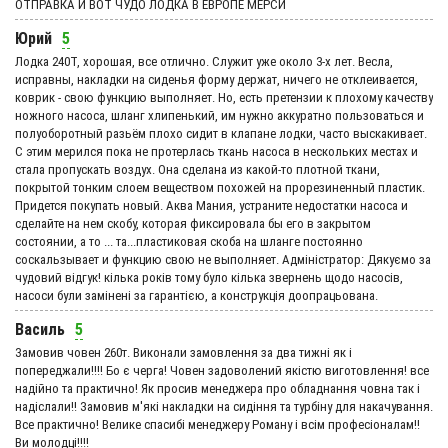
ОТПРАВКА И ВОТ ЧУДО ЛОДКА В ЕВРОПЕ МЕРСИ
Юрий
5
Лодка 240Т, хорошая, все отлично. Служит уже около 3-х лет. Весла,
исправны, накладки на сиденья форму держат, ничего не отклеивается,
коврик - свою функцию выполняет. Но, есть претензии к плохому качеству
ножного насоса, шланг хлипенький, им нужно аккуратно пользоваться и
полуоборотный разьём плохо сидит в клапане лодки, часто выскакивает.
С этим мерился пока не протерлась ткань насоса в нескольких местах и
стала пропускать воздух. Она сделана из какой-то плотной ткани,
покрытой тонким слоем веществом похожей на прорезиненный пластик.
Придется покупать новый. Аква Мания, устраните недостатки насоса и
сделайте на нем скобу, которая фиксировала бы его в закрытом
состоянии, а то ... та...пластиковая скоба на шланге постоянно
соскальзывает и функцию свою не выполняет. Адмiнiстратор: Дякуємо за
чудовий вiдгук! кілька років тому було кілька звернень щодо насосів,
насоси були замінені за гарантією, а конструкція доопрацьована.
Василь
5
Замовив човен 260т. Виконали замовлення за два тижні як і
попереджали!!!! Бо є черга! Човен задоволений якістю виготовлення! все
надійно та практично! Як просив менеджера про обладнання човна так і
надіслали!! Замовив м'які накладки на сидіння та турбіну для накачування.
Все практично! Велике спасибі менеджеру Роману і всім професіоналам!!
Ви молодці!!!!