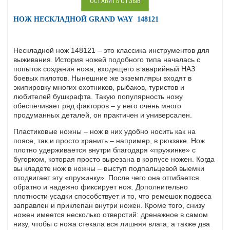
ОСТАВИТЬ ОТЗЫВ
НОЖ НЕСКЛАДНОЙ GRAND WAY 148121
Нескладной нож 148121 – это классика инструментов для
выживания. История ножей подобного типа началась с
попыток создания ножа, входящего в аварийный НАЗ
боевых пилотов. Нынешние же экземпляры входят в
экипировку многих охотников, рыбаков, туристов и
любителей бушкрафта. Такую популярность ножу
обеспечивает ряд факторов – у него очень много
продуманных деталей, он практичен и универсален.
Пластиковые ножны – нож в них удобно носить как на
поясе, так и просто хранить – например, в рюкзаке. Нож
плотно удерживается внутри благодаря «пружинке» с
бугорком, которая просто вырезана в корпусе ножен. Когда
вы кладете нож в ножны – выступ подпальцевой выемки
отодвигает эту «пружинку». После чего она отгибается
обратно и надежно фиксирует нож. Дополнительно
плотности усадки способствует и то, что ремешок подвеса
заправлен и приклепан внутри ножен. Кроме того, снизу
ножен имеется несколько отверстий: дренажное в самом
низу, чтобы с ножа стекала вся лишняя влага, а также два