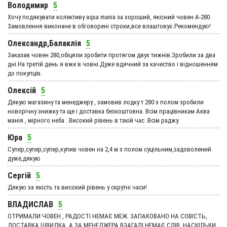
Володимир
5
Хочу подякувати колективу aqua mania за хороший, якісний човен А-280.
Замовлення виконане в обговорені строки,все влаштовує.Рекомендую!
Олександр,Балаклія
5
Заказав човен 280,обіцяли зробити протягом двух тижнів.Зробили за два
дні.На третій день я вже в човні.Дуже вдячний за качество і відношенням
до покупців.
Олексій
5
Дякую магазину та менеджеру , замовив лодку т 280 з полом зробили
новорічну знижку та ще і доставка безкоштовна. Всім працівникам Аква
манія , мірного неба . Високий рівень в такій час .Всім раджу.
Юра
5
Супер,супер,супер,купив човен на 2,4 м з полом суцільним,задоволений
дуже,дякую
Сергій
5
Дякую за якість та високий рівень у скрутні часи!
ВЛАДИСЛАВ
5
ОТРИМАЛИ ЧОВЕН , РАДОСТІ НЕМАЄ МЕЖ. ЗАПАКОВАНО НА СОВІСТЬ,
ДОСТАВКА ШВИДКА, А ЗА МЕНЕДЖЕРА ВЗАГАЛІ НЕМАЄ СЛІВ, НАСКІЛЬКИ