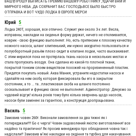
ВАШУ,ПРОШУ ВЫПИСАТЬ ПРЕМИЮ ВАШЕМУ РОБОТНИКУ ,УДАЧИ ВАМ И
МИРНОГО НЕБА ,ДА СОХРАНИТ ВАС ГОСПОДЬВСЕ БЫЛО БЫСТРО
ОТПРАВКА И ВОТ ЧУДО ЛОДКА В ЕВРОПЕ МЕРСИ
Юрий
5
Лодка 240Т, хорошая, все отлично. Служит уже около 3-х лет. Весла,
исправны, накладки на сиденья форму держат, ничего не отклеивается,
коврик - свою функцию выполняет. Но, есть претензии к плохому качеству
ножного насоса, шланг хлипенький, им нужно аккуратно пользоваться и
полуоборотный разьём плохо сидит в клапане лодки, часто выскакивает.
С этим мерился пока не протерлась ткань насоса в нескольких местах и
стала пропускать воздух. Она сделана из какой-то плотной ткани,
покрытой тонким слоем веществом похожей на прорезиненный пластик.
Придется покупать новый. Аква Мания, устраните недостатки насоса и
сделайте на нем скобу, которая фиксировала бы его в закрытом
состоянии, а то ... та...пластиковая скоба на шланге постоянно
соскальзывает и функцию свою не выполняет. Адмiнiстратор: Дякуємо за
чудовий вiдгук! кілька років тому було кілька звернень щодо насосів,
насоси були замінені за гарантією, а конструкція доопрацьована.
Василь
5
Замовив човен 260т. Виконали замовлення за два тижні як і
попереджали!!!! Бо є черга! Човен задоволений якістю виготовлення! все
надійно та практично! Як просив менеджера про обладнання човна так і
надіслали!! Замовив м'які накладки на сидіння та турбіну для накачування.