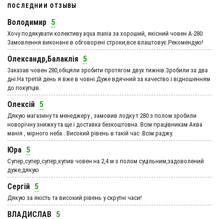
ПОСЛЕДНИИ ОТЗЫВЫ
Володимир
5
Хочу подякувати колективу aqua mania за хороший, якісний човен А-280.
Замовлення виконане в обговорені строки,все влаштовує.Рекомендую!
Олександр,Балаклія
5
Заказав човен 280,обіцяли зробити протягом двух тижнів.Зробили за два
дні.На третій день я вже в човні.Дуже вдячний за качество і відношенням
до покупців.
Олексій
5
Дякую магазину та менеджеру , замовив лодку т 280 з полом зробили
новорічну знижку та ще і доставка безкоштовна. Всім працівникам Аква
манія , мірного неба . Високий рівень в такій час .Всім раджу.
Юра
5
Супер,супер,супер,купив човен на 2,4 м з полом суцільним,задоволений
дуже,дякую
Сергій
5
Дякую за якість та високий рівень у скрутні часи!
ВЛАДИСЛАВ
5