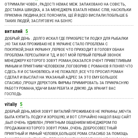
ОТРИМАЛИ ЧОВЕН , РАДОСТІ НЕМАЄ МЕЖ. ЗАПАКОВАНО НА СОВІСТЬ,
ДОСТАВКА ШВИДКА, А ЗА МЕНЕДЖЕРА ВЗАГАЛІ НЕМАЄ СЛІВ, НАСКІЛЬКИ
ПРИЄМНА ЛЮДИНА,ВСЕ ПОЯСНИЛА, ЩЕ Й ВІДЕО ВИСЛАЛИ.ПОБІЛЬШЕ Б
ТАКИХ ЛЮДЕЙ, ЗАСЛУГОВУЄ НА БОНУС
виталий
5
ДОБРЫЙ ДЕНЬ . ДОЛГО ИСКАЛ ГДЕ ПРИОБРЕСТИ ЛОДКУ ДЛЯ РЫБАЛКИ
,НО ТАК КАК ПРОЖИВАЮ НЕ В УКРАИНЕ СТАЛО ПРОБЛЕМА С
ПОКУПКОЙ,ЗНАЯ УКРАИНУ ,ПЕРВОЕ ЧТО ПРИХОДИТ В ГОЛОВУ ОБНАН
ПРОБЛЕМА ПЕРЕСЫЛКИ И ТД, И ВОТ МОЙ ПЕРВЫЙ ПЕРВЫЙ ЗВОНОК
МЕНЕДЖЕРУ КОТОРОГО ЗОВУТ РОМАН,ОКАЗАЛСЯ ОЧЕНТ ПРИВЕТЛИВЫМ
УМНЫМ И ПРИЯТНИМ ЧЕЛОВЕКОМ ,ПОГОВОРИВ С РОМАНОВ Я ПОНЯЛ ЧТО
СДЕСЬ Я И ОСТАНОВЛЮСЬ И НЕ ПОЖАЛЕЛ ,ВСЕ ЧТО ПРОСИЛ РОМАН
СДЕЛАЛ И ВЫСЛАЛ НА УКАЗАНЫЙ АДРЕС ЗА ЭТО ЕМУ БОЛЬШОЕ
СПАСИБО ,ПРОШУ ДЕРЕКТОРА ФИРМЫ ПРИМИРОВАТЬ ЗА ПРИКРАСНУЮ
РАБОТУ РОМАНА,УДАЧИ ВАМ РЕБЯТА И ДЯКУЮ ,ДА ХРАНИТ ВАС
ГОСПОДЬ
vitaliy
5
ДОБРЫЙ ДЕНЬ,МЕНЯ ЗОВУТ ВИТАЛИЙ ПРОЖИВАЮ В НЕ УКРАИНЫ ,МЕЧТА
БЫЛА КУПИТЬ ЛОДКУ И ХОРОШУЮ, И ВОТ СЛУЧАЙНО НАЩОЛ ВАШ САЙТ
,БЫЛ ОЧЕНЬ УДИВЛЕН ,ПРИЯТНЫМ ОБЩЕНИЕМ МЕНЕДЖЕРОМ ПО
ПРОДАЖАМ КОТОРОГО ЗОВУТ РОМА ,ОЧЕНЬ ДОБРОСОВЕСТНЫЙ
ПРИЯТНЫЙ И УМНЫЙ ЧЕЛОВЕК,БОЛЬШОЕ РОМА СПАСИБО ЗА ПОМОЩЬ