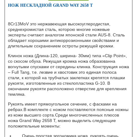
НОЖ НЕСКЛАДНОЙ GRAND WAY 2658 T
8Cr13MoV это нержавеющая высокоуглеродистая,
среднехромистая сталь, которою многие ножевые
эксперты считают аналогом японской стали AUS-8. Сталь
обладает хорошими антикоррозионными свойствами и
длительным сохранением остроты режущей кромки.
Клинок ножа (Длина-120, ширина- 30мм) типа «Clip Point»,
со скосом обуха. Режущая кромка ножа образованна
вогнутыми спусками от середины клинка. Конструкция ножа
– Full Tang, т.е. лезвие и хвостовик это единая полоса
стали, к которой на трубчатых заклепках крепятся плашки
рукояти, изготовленные из стеклопластика G-10. В
окончании рукояти расположено отверстие для крепления
темляка.
Рукоять имеет прямоугольное сечение, с фасками на
ребрах.В комплекте с ножом поставляются поясные ножны
из кожи высшего сорта.Среди многочисленных плюсов
ножа Grand Way 2658 T, можно выделить следующие
положительные моменты:
Очень простая эргономика ножа, рукоять очень