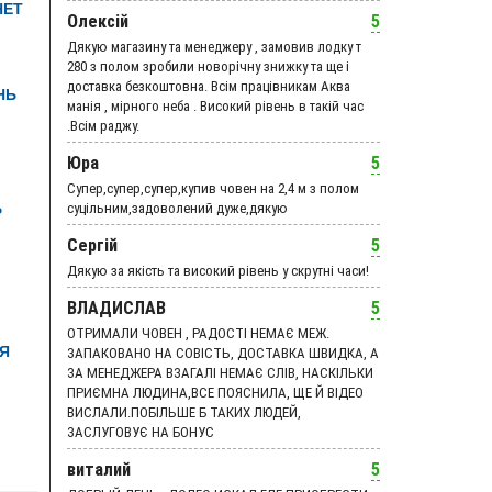
НЕТ
Олексій
5
Дякую магазину та менеджеру , замовив лодку т
280 з полом зробили новорічну знижку та ще і
доставка безкоштовна. Всім працівникам Аква
НЬ
манія , мірного неба . Високий рівень в такій час
.Всім раджу.
Юра
5
Супер,супер,супер,купив човен на 2,4 м з полом
Ь
суцільним,задоволений дуже,дякую
Сергій
5
Дякую за якість та високий рівень у скрутні часи!
ВЛАДИСЛАВ
5
ОТРИМАЛИ ЧОВЕН , РАДОСТІ НЕМАЄ МЕЖ.
ЛЯ
ЗАПАКОВАНО НА СОВІСТЬ, ДОСТАВКА ШВИДКА, А
ЗА МЕНЕДЖЕРА ВЗАГАЛІ НЕМАЄ СЛІВ, НАСКІЛЬКИ
ПРИЄМНА ЛЮДИНА,ВСЕ ПОЯСНИЛА, ЩЕ Й ВІДЕО
ВИСЛАЛИ.ПОБІЛЬШЕ Б ТАКИХ ЛЮДЕЙ,
ЗАСЛУГОВУЄ НА БОНУС
виталий
5