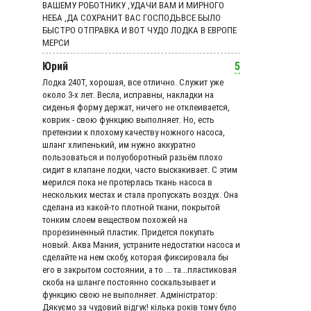
ВАШЕМУ РОБОТНИКУ ,УДАЧИ ВАМ И МИРНОГО
НЕБА ,ДА СОХРАНИТ ВАС ГОСПОДЬВСЕ БЫЛО
БЫСТРО ОТПРАВКА И ВОТ ЧУДО ЛОДКА В ЕВРОПЕ
МЕРСИ
Юрий
5
Лодка 240Т, хорошая, все отлично. Служит уже
около 3-х лет. Весла, исправны, накладки на
сиденья форму держат, ничего не отклеивается,
коврик - свою функцию выполняет. Но, есть
претензии к плохому качеству ножного насоса,
шланг хлипенький, им нужно аккуратно
пользоваться и полуоборотный разьём плохо
сидит в клапане лодки, часто выскакивает. С этим
мерился пока не протерлась ткань насоса в
нескольких местах и стала пропускать воздух. Она
сделана из какой-то плотной ткани, покрытой
тонким слоем веществом похожей на
прорезиненный пластик. Придется покупать
новый. Аква Мания, устраните недостатки насоса и
сделайте на нем скобу, которая фиксировала бы
его в закрытом состоянии, а то ... та...пластиковая
скоба на шланге постоянно соскальзывает и
функцию свою не выполняет. Адмiнiстратор:
Дякуємо за чудовий вiдгук! кілька років тому було