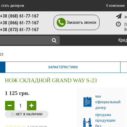
 стать дилером
О компании
+38 (068) 61-77-167
a
Заказать звонок
+38 (066) 61-77-167
П
+38 (073) 61-77-167
Кре
23
ХАРАКТЕРИСТИКИ
НОЖ СКЛАДНОЙ GRAND WAY S-23
1 125 грн.
мы
официальный
дилер
продажа
продукции
без