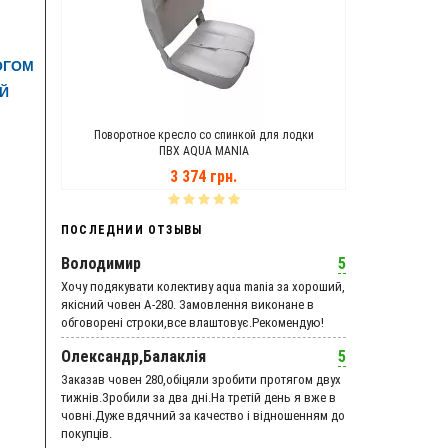
ОГОМ
Й
MANIA
Поворотное кресло со спинкой для лодки
Транцевые Ко
ПВХ AQUA MANIA
3 374 грн.
ПОСЛЕДНИИ ОТЗЫВЫ
Володимир
5
Хочу подякувати колективу aqua mania за хороший,
якісний човен А-280. Замовлення виконане в
обговорені строки,все влаштовує.Рекомендую!
Олександр,Балаклія
5
Заказав човен 280,обіцяли зробити протягом двух
тижнів.Зробили за два дні.На третій день я вже в
човні.Дуже вдячний за качество і відношенням до
покупців.