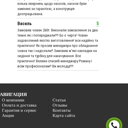
кілька звернень щодо насосів, насоси були
замінені за гарантією, а конструкція
доопрацьована.
Василь
5
Замовив човен 260т. Виконали замовлення за два
тижні як і попереджали!!!! Бо є черга! Човен
задоволений якістю виготовлення! все надійно та
практично! Як просив менеджера про обладнання
човна так і надіслали!! Замовив м'які накладки на
сидіння та турбіну для накачування. Все
практично! Велике спасибі менеджеру Роману і
всім професіоналам!! Ви молодці!!!!
АВИГАЦИЯ
О компании
Статьи
Оплата и доставка
Отзывы
Гарантия и сервис
Контакты
Акции
Карта сайта