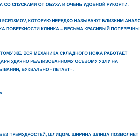
ЛАТНАЯ ДОСТАВКА
КА СО СПУСКАМИ ОТ ОБУХА И ОЧЕНЬ УДОБНОЙ РУКОЯТИ.
И 9СR18MOV, КОТОРУЮ НЕРЕДКО НАЗЫВАЮТ БЛИЗКИМ АНАЛ
КА ПОВЕРХНОСТИ КЛИНКА – ВЕСЬМА КРАСИВЫЙ ПОПЕРЕЧНЫ
т Lowrance Elite FS 9 с датчиком Active
Транспортировочный Тент AQUA 
Imaging 3-in-1
АМК-360
К ТОМУ ЖЕ, ВСЯ МЕХАНИКА СКЛАДНОГО НОЖА РАБОТАЕТ
65 520 грн.
2 734 грн.
ДАРЯ УДАЧНО РЕАЛИЗОВАННОМУ ОСЕВОМУ УЗЛУ НА
ЫВАНИИ, БУКВАЛЬНО «ЛЕТАЕТ».
.
 БЕЗ ПРЕМУДРОСТЕЙ, ШЛИЦОМ. ШИРИНА ШЛИЦА ПОЗВОЛЯЕТ