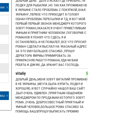
ДОБРЫЙ ДЕНЬ . ДОЛГО ИСКАЛ ГДЕ ПРИОБРЕСТИ
ЛОДКУ ДЛЯ РЫБАЛКИ ,НО ТАК КАК ПРОЖИВАЮ НЕ
нее
В УКРАИНЕ СТАЛО ПРОБЛЕМА С ПОКУПКОЙ,ЗНАЯ
УКРАИНУ ,ПЕРВОЕ ЧТО ПРИХОДИТ В ГОЛОВУ
ОБНАН ПРОБЛЕМА ПЕРЕСЫЛКИ И ТД, И ВОТ МОЙ
ПЕРВЫЙ ПЕРВЫЙ ЗВОНОК МЕНЕДЖЕРУ КОТОРОГО
ЗОВУТ РОМАН,ОКАЗАЛСЯ ОЧЕНТ ПРИВЕТЛИВЫМ
УМНЫМ И ПРИЯТНИМ ЧЕЛОВЕКОМ ,ПОГОВОРИВ С
РОМАНОВ Я ПОНЯЛ ЧТО СДЕСЬ Я И
ОСТАНОВЛЮСЬ И НЕ ПОЖАЛЕЛ ,ВСЕ ЧТО ПРОСИЛ
РОМАН СДЕЛАЛ И ВЫСЛАЛ НА УКАЗАНЫЙ АДРЕС
ЗА ЭТО ЕМУ БОЛЬШОЕ СПАСИБО ,ПРОШУ
ДЕРЕКТОРА ФИРМЫ ПРИМИРОВАТЬ ЗА
ПРИКРАСНУЮ РАБОТУ РОМАНА,УДАЧИ ВАМ
РЕБЯТА И ДЯКУЮ ,ДА ХРАНИТ ВАС ГОСПОДЬ
vitaliy
5
ДОБРЫЙ ДЕНЬ,МЕНЯ ЗОВУТ ВИТАЛИЙ ПРОЖИВАЮ
В НЕ УКРАИНЫ ,МЕЧТА БЫЛА КУПИТЬ ЛОДКУ И
ХОРОШУЮ, И ВОТ СЛУЧАЙНО НАЩОЛ ВАШ САЙТ
,БЫЛ ОЧЕНЬ УДИВЛЕН ,ПРИЯТНЫМ ОБЩЕНИЕМ
ывы
МЕНЕДЖЕРОМ ПО ПРОДАЖАМ КОТОРОГО ЗОВУТ
РОМА ,ОЧЕНЬ ДОБРОСОВЕСТНЫЙ ПРИЯТНЫЙ И
УМНЫЙ ЧЕЛОВЕК,БОЛЬШОЕ РОМА СПАСИБО ЗА
ПОМОЩЬ ВАШУ,ПРОШУ ВЫПИСАТЬ ПРЕМИЮ