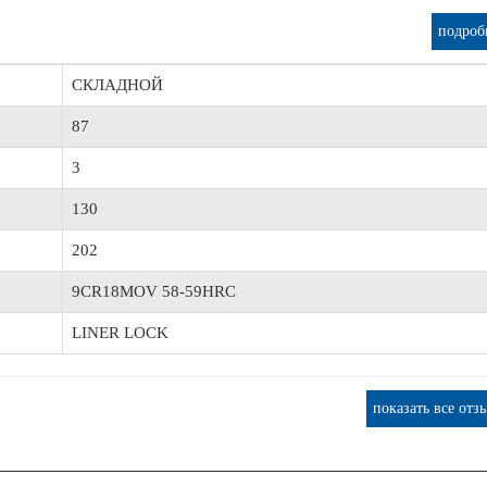
подроб
СКЛАДНОЙ
87
3
130
202
9CR18MOV 58-59HRC
LINER LOCK
показать все отз