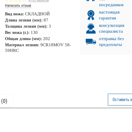
0 ОТЗЫВОВ
посредников
Написать отзыв
настоящая
СКЛАДНОЙ
Вид ножа:
гарантия
87
Длина лезвия (мм):
консультация
3
Толщина лезвия (мм):
специалиста
130
Вес ножа (г.):
202
отправка без
Общая длина (мм):
предоплаты
9CR18MOV 58-
Материал лезвия:
59HRC
Оставить 
(0)
 ЛУЧ!
НКА!