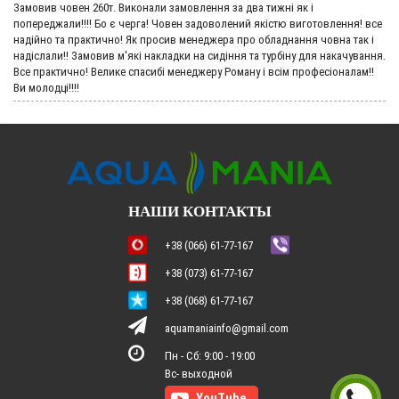
Замовив човен 260т. Виконали замовлення за два тижні як і
попереджали!!!! Бо є черга! Човен задоволений якістю виготовлення! все
надійно та практично! Як просив менеджера про обладнання човна так і
надіслали!! Замовив м'які накладки на сидіння та турбіну для накачування.
Все практично! Велике спасибі менеджеру Роману і всім професіоналам!!
Ви молодці!!!!
НАШИ КОНТАКТЫ
+38 (066) 61-77-167
+38 (073) 61-77-167
+38 (068) 61-77-167
aquamaniainfo@gmail.com
Пн - Сб: 9:00 - 19:00