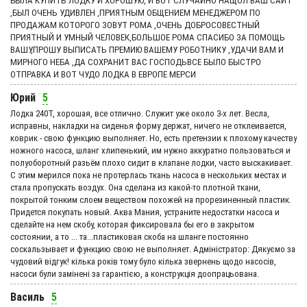
БЫЛА КУПИТЬ ЛОДКУ И ХОРОШУЮ, И ВОТ СЛУЧАЙНО НАЩОЛ ВАШ САЙТ
,БЫЛ ОЧЕНЬ УДИВЛЕН ,ПРИЯТНЫМ ОБЩЕНИЕМ МЕНЕДЖЕРОМ ПО
ПРОДАЖАМ КОТОРОГО ЗОВУТ РОМА ,ОЧЕНЬ ДОБРОСОВЕСТНЫЙ
ПРИЯТНЫЙ И УМНЫЙ ЧЕЛОВЕК,БОЛЬШОЕ РОМА СПАСИБО ЗА ПОМОЩЬ
ВАШУ,ПРОШУ ВЫПИСАТЬ ПРЕМИЮ ВАШЕМУ РОБОТНИКУ ,УДАЧИ ВАМ И
МИРНОГО НЕБА ,ДА СОХРАНИТ ВАС ГОСПОДЬВСЕ БЫЛО БЫСТРО
ОТПРАВКА И ВОТ ЧУДО ЛОДКА В ЕВРОПЕ МЕРСИ
Юрий
5
Лодка 240Т, хорошая, все отлично. Служит уже около 3-х лет. Весла,
исправны, накладки на сиденья форму держат, ничего не отклеивается,
коврик - свою функцию выполняет. Но, есть претензии к плохому качеству
ножного насоса, шланг хлипенький, им нужно аккуратно пользоваться и
полуоборотный разьём плохо сидит в клапане лодки, часто выскакивает.
С этим мерился пока не протерлась ткань насоса в нескольких местах и
стала пропускать воздух. Она сделана из какой-то плотной ткани,
покрытой тонким слоем веществом похожей на прорезиненный пластик.
Придется покупать новый. Аква Мания, устраните недостатки насоса и
сделайте на нем скобу, которая фиксировала бы его в закрытом
состоянии, а то ... та...пластиковая скоба на шланге постоянно
соскальзывает и функцию свою не выполняет. Адмiнiстратор: Дякуємо за
чудовий вiдгук! кілька років тому було кілька звернень щодо насосів,
насоси були замінені за гарантією, а конструкція доопрацьована.
Василь
5