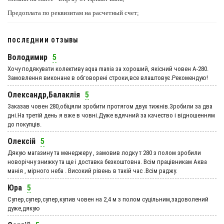
Предоплата по реквизитам на расчетный счет;
ПОСЛЕДНИИ ОТЗЫВЫ
Володимир
5
Хочу подякувати колективу aqua mania за хороший, якісний човен А-280.
Замовлення виконане в обговорені строки,все влаштовує.Рекомендую!
Олександр,Балаклія
5
Заказав човен 280,обіцяли зробити протягом двух тижнів.Зробили за два
дні.На третій день я вже в човні.Дуже вдячний за качество і відношенням
до покупців.
Олексій
5
Дякую магазину та менеджеру , замовив лодку т 280 з полом зробили
новорічну знижку та ще і доставка безкоштовна. Всім працівникам Аква
манія , мірного неба . Високий рівень в такій час .Всім раджу.
Юра
5
Супер,супер,супер,купив човен на 2,4 м з полом суцільним,задоволений
дуже,дякую