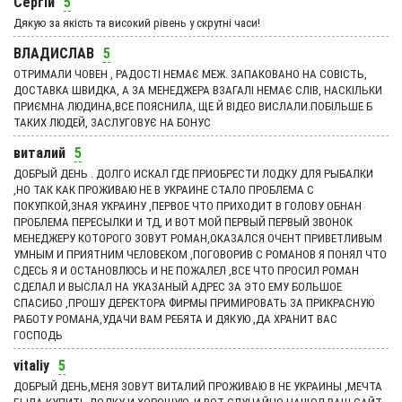
Сергій
5
Дякую за якість та високий рівень у скрутні часи!
ВЛАДИСЛАВ
5
ОТРИМАЛИ ЧОВЕН , РАДОСТІ НЕМАЄ МЕЖ. ЗАПАКОВАНО НА СОВІСТЬ,
ДОСТАВКА ШВИДКА, А ЗА МЕНЕДЖЕРА ВЗАГАЛІ НЕМАЄ СЛІВ, НАСКІЛЬКИ
ПРИЄМНА ЛЮДИНА,ВСЕ ПОЯСНИЛА, ЩЕ Й ВІДЕО ВИСЛАЛИ.ПОБІЛЬШЕ Б
ТАКИХ ЛЮДЕЙ, ЗАСЛУГОВУЄ НА БОНУС
виталий
5
ДОБРЫЙ ДЕНЬ . ДОЛГО ИСКАЛ ГДЕ ПРИОБРЕСТИ ЛОДКУ ДЛЯ РЫБАЛКИ
,НО ТАК КАК ПРОЖИВАЮ НЕ В УКРАИНЕ СТАЛО ПРОБЛЕМА С
ПОКУПКОЙ,ЗНАЯ УКРАИНУ ,ПЕРВОЕ ЧТО ПРИХОДИТ В ГОЛОВУ ОБНАН
ПРОБЛЕМА ПЕРЕСЫЛКИ И ТД, И ВОТ МОЙ ПЕРВЫЙ ПЕРВЫЙ ЗВОНОК
МЕНЕДЖЕРУ КОТОРОГО ЗОВУТ РОМАН,ОКАЗАЛСЯ ОЧЕНТ ПРИВЕТЛИВЫМ
УМНЫМ И ПРИЯТНИМ ЧЕЛОВЕКОМ ,ПОГОВОРИВ С РОМАНОВ Я ПОНЯЛ ЧТО
СДЕСЬ Я И ОСТАНОВЛЮСЬ И НЕ ПОЖАЛЕЛ ,ВСЕ ЧТО ПРОСИЛ РОМАН
СДЕЛАЛ И ВЫСЛАЛ НА УКАЗАНЫЙ АДРЕС ЗА ЭТО ЕМУ БОЛЬШОЕ
СПАСИБО ,ПРОШУ ДЕРЕКТОРА ФИРМЫ ПРИМИРОВАТЬ ЗА ПРИКРАСНУЮ
РАБОТУ РОМАНА,УДАЧИ ВАМ РЕБЯТА И ДЯКУЮ ,ДА ХРАНИТ ВАС
ГОСПОДЬ
vitaliy
5
ДОБРЫЙ ДЕНЬ,МЕНЯ ЗОВУТ ВИТАЛИЙ ПРОЖИВАЮ В НЕ УКРАИНЫ ,МЕЧТА