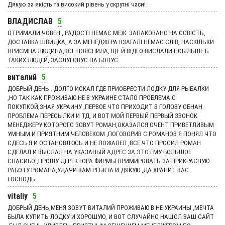
Дякую за якість та високий рівень у скрутні часи!
ВЛАДИСЛАВ
5
ОТРИМАЛИ ЧОВЕН , РАДОСТІ НЕМАЄ МЕЖ. ЗАПАКОВАНО НА СОВІСТЬ,
ДОСТАВКА ШВИДКА, А ЗА МЕНЕДЖЕРА ВЗАГАЛІ НЕМАЄ СЛІВ, НАСКІЛЬКИ
ПРИЄМНА ЛЮДИНА,ВСЕ ПОЯСНИЛА, ЩЕ Й ВІДЕО ВИСЛАЛИ.ПОБІЛЬШЕ Б
ТАКИХ ЛЮДЕЙ, ЗАСЛУГОВУЄ НА БОНУС
виталий
5
ДОБРЫЙ ДЕНЬ . ДОЛГО ИСКАЛ ГДЕ ПРИОБРЕСТИ ЛОДКУ ДЛЯ РЫБАЛКИ
,НО ТАК КАК ПРОЖИВАЮ НЕ В УКРАИНЕ СТАЛО ПРОБЛЕМА С
ПОКУПКОЙ,ЗНАЯ УКРАИНУ ,ПЕРВОЕ ЧТО ПРИХОДИТ В ГОЛОВУ ОБНАН
ПРОБЛЕМА ПЕРЕСЫЛКИ И ТД, И ВОТ МОЙ ПЕРВЫЙ ПЕРВЫЙ ЗВОНОК
МЕНЕДЖЕРУ КОТОРОГО ЗОВУТ РОМАН,ОКАЗАЛСЯ ОЧЕНТ ПРИВЕТЛИВЫМ
УМНЫМ И ПРИЯТНИМ ЧЕЛОВЕКОМ ,ПОГОВОРИВ С РОМАНОВ Я ПОНЯЛ ЧТО
СДЕСЬ Я И ОСТАНОВЛЮСЬ И НЕ ПОЖАЛЕЛ ,ВСЕ ЧТО ПРОСИЛ РОМАН
СДЕЛАЛ И ВЫСЛАЛ НА УКАЗАНЫЙ АДРЕС ЗА ЭТО ЕМУ БОЛЬШОЕ
СПАСИБО ,ПРОШУ ДЕРЕКТОРА ФИРМЫ ПРИМИРОВАТЬ ЗА ПРИКРАСНУЮ
РАБОТУ РОМАНА,УДАЧИ ВАМ РЕБЯТА И ДЯКУЮ ,ДА ХРАНИТ ВАС
ГОСПОДЬ
vitaliy
5
ДОБРЫЙ ДЕНЬ,МЕНЯ ЗОВУТ ВИТАЛИЙ ПРОЖИВАЮ В НЕ УКРАИНЫ ,МЕЧТА
БЫЛА КУПИТЬ ЛОДКУ И ХОРОШУЮ, И ВОТ СЛУЧАЙНО НАЩОЛ ВАШ САЙТ