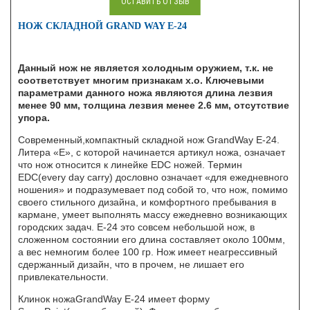
ОСТАВИТЬ ОТЗЫВ
НОЖ СКЛАДНОЙ GRAND WAY E-24
Данный нож не является холодным оружием, т.к. не
соответствует многим признакам х.о. Ключевыми
параметрами данного ножа являются длина лезвия
менее 90 мм, толщина лезвия менее 2.6 мм, отсутствие
упора.
Современный,компактный складной нож GrandWay E-24.
Литера «E», с которой начинается артикул ножа, означает
что нож относится к линейке EDC ножей. Термин
EDC(every day carry) дословно означает «для ежедневного
ношения» и подразумевает под собой то, что нож, помимо
своего стильного дизайна, и комфортного пребывания в
кармане, умеет выполнять массу ежедневно возникающих
городских задач. E-24 это совсем небольшой нож, в
сложенном состоянии его длина составляет около 100мм,
а вес немногим более 100 гр. Нож имеет неагрессивный
сдержанный дизайн, что в прочем, не лишает его
привлекательности.
Клинок ножаGrandWay E-24 имеет форму