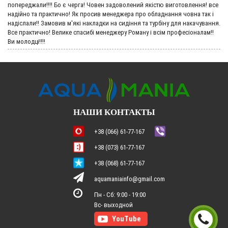
попереджали!!!! Бо є черга! Човен задоволений якістю виготовлення! все
надійно та практично! Як просив менеджера про обладнання човна так і
надіслали!! Замовив м'які накладки на сидіння та турбіну для накачування.
Все практично! Велике спасибі менеджеру Роману і всім професіоналам!!
Ви молодці!!!!
НАШИ КОНТАКТЫ
+38 (066) 61-77-167
+38 (073) 61-77-167
+38 (068) 61-77-167
aquamaniainfo@gmail.com
Пн - Сб: 9:00 - 19:00