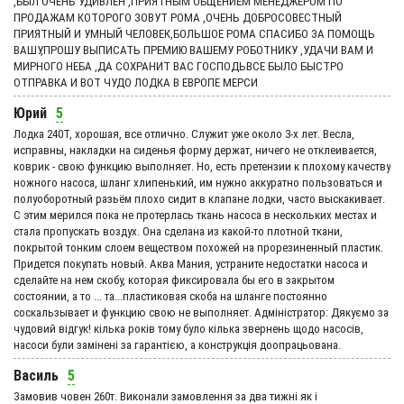
,БЫЛ ОЧЕНЬ УДИВЛЕН ,ПРИЯТНЫМ ОБЩЕНИЕМ МЕНЕДЖЕРОМ ПО
ПРОДАЖАМ КОТОРОГО ЗОВУТ РОМА ,ОЧЕНЬ ДОБРОСОВЕСТНЫЙ
ПРИЯТНЫЙ И УМНЫЙ ЧЕЛОВЕК,БОЛЬШОЕ РОМА СПАСИБО ЗА ПОМОЩЬ
ВАШУ,ПРОШУ ВЫПИСАТЬ ПРЕМИЮ ВАШЕМУ РОБОТНИКУ ,УДАЧИ ВАМ И
МИРНОГО НЕБА ,ДА СОХРАНИТ ВАС ГОСПОДЬВСЕ БЫЛО БЫСТРО
ОТПРАВКА И ВОТ ЧУДО ЛОДКА В ЕВРОПЕ МЕРСИ
Юрий
5
Лодка 240Т, хорошая, все отлично. Служит уже около 3-х лет. Весла,
исправны, накладки на сиденья форму держат, ничего не отклеивается,
коврик - свою функцию выполняет. Но, есть претензии к плохому качеству
ножного насоса, шланг хлипенький, им нужно аккуратно пользоваться и
полуоборотный разьём плохо сидит в клапане лодки, часто выскакивает.
С этим мерился пока не протерлась ткань насоса в нескольких местах и
стала пропускать воздух. Она сделана из какой-то плотной ткани,
покрытой тонким слоем веществом похожей на прорезиненный пластик.
Придется покупать новый. Аква Мания, устраните недостатки насоса и
сделайте на нем скобу, которая фиксировала бы его в закрытом
состоянии, а то ... та...пластиковая скоба на шланге постоянно
соскальзывает и функцию свою не выполняет. Адмiнiстратор: Дякуємо за
чудовий вiдгук! кілька років тому було кілька звернень щодо насосів,
насоси були замінені за гарантією, а конструкція доопрацьована.
Василь
5
Замовив човен 260т. Виконали замовлення за два тижні як і