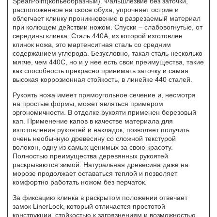
SpearPoint(копьеобразный). Фальшлезвие без заточки,
расположенное на скосе обуха, упрочняет острие и
облегчает клинку проникновение в разрезаемый материал
при колющем действии ножом. Спуски – слабовогнутые, от
середины клинка. Сталь 440А, из которой изготовлен
клинок ножа, это мартенситная сталь со средним
содержанием углерода. Безусловно, такая сталь несколько
мягче, чем 440С, но и у нее есть свои преимущества, такие
как способность прекрасно принимать заточку и самая
высокая коррозионная стойкость, в линейке 440 сталей.
Рукоять ножа имеет прямоугольное сечение и, несмотря
на простые формы, может являться примером
эргономичности. В отделке рукояти применен березовый
кап. Применение капов в качестве материала для
изготовления рукоятей и накладок, позволяет получить
очень необычную древесину со сложной текстурой
волокон, одну из самых ценимых за свою красоту.
Полностью преимущества деревянных рукоятей
раскрываются зимой. Натуральная древесина даже на
морозе продолжает оставаться теплой и позволяет
комфортно работать ножом без перчаток.
За фиксацию клинка в раскрытом положении отвечает
замок LinerLock, который отличается простотой
конструкции, стойкостью к загрязнениям и возможностью