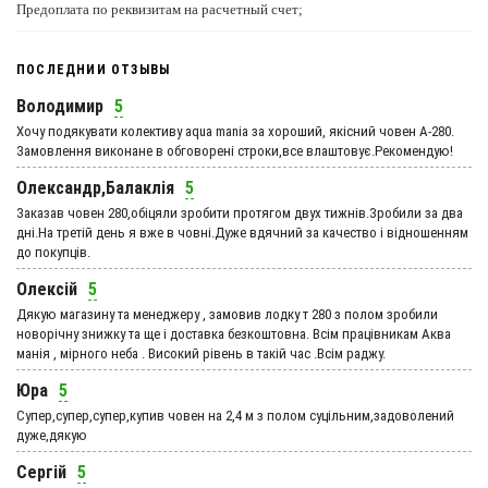
Предоплата по реквизитам на расчетный счет;
ПОСЛЕДНИИ ОТЗЫВЫ
Володимир
5
Хочу подякувати колективу aqua mania за хороший, якісний човен А-280.
Замовлення виконане в обговорені строки,все влаштовує.Рекомендую!
Олександр,Балаклія
5
Заказав човен 280,обіцяли зробити протягом двух тижнів.Зробили за два
дні.На третій день я вже в човні.Дуже вдячний за качество і відношенням
до покупців.
Олексій
5
Дякую магазину та менеджеру , замовив лодку т 280 з полом зробили
новорічну знижку та ще і доставка безкоштовна. Всім працівникам Аква
манія , мірного неба . Високий рівень в такій час .Всім раджу.
Юра
5
Супер,супер,супер,купив човен на 2,4 м з полом суцільним,задоволений
дуже,дякую
Сергій
5