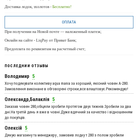
Доставка лодок, эхолотов -
Бесплатно!
ОПЛАТА
При получении на Новой почте — наложенный платеж;
Онлайн на сайте - LiqPay от Приват Банк;
Предоплата по реквизитам на расчетный счет;
ПОСЛЕДНИИ ОТЗЫВЫ
Володимир
5
Хочу подякувати колективу aqua mania за хороший, якісний човен А-280.
Замовлення виконане в обговорені строки,все влаштовує.Рекомендую!
Олександр,Балаклія
5
Заказав човен 280,обіцяли зробити протягом двух тижнів.Зробили за два
дні.На третій день я вже в човні.Дуже вдячний за качество і відношенням
до покупців.
Олексій
5
Дякую магазину та менеджеру , замовив лодку т 280 з полом зробили