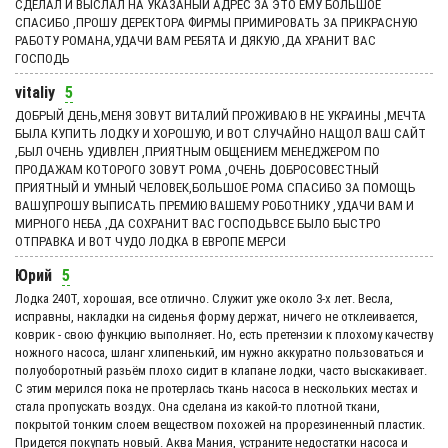
СДЕЛАЛ И ВЫСЛАЛ НА УКАЗАНЫЙ АДРЕС ЗА ЭТО ЕМУ БОЛЬШОЕ
СПАСИБО ,ПРОШУ ДЕРЕКТОРА ФИРМЫ ПРИМИРОВАТЬ ЗА ПРИКРАСНУЮ
РАБОТУ РОМАНА,УДАЧИ ВАМ РЕБЯТА И ДЯКУЮ ,ДА ХРАНИТ ВАС
ГОСПОДЬ
vitaliy
5
ДОБРЫЙ ДЕНЬ,МЕНЯ ЗОВУТ ВИТАЛИЙ ПРОЖИВАЮ В НЕ УКРАИНЫ ,МЕЧТА
БЫЛА КУПИТЬ ЛОДКУ И ХОРОШУЮ, И ВОТ СЛУЧАЙНО НАЩОЛ ВАШ САЙТ
,БЫЛ ОЧЕНЬ УДИВЛЕН ,ПРИЯТНЫМ ОБЩЕНИЕМ МЕНЕДЖЕРОМ ПО
ПРОДАЖАМ КОТОРОГО ЗОВУТ РОМА ,ОЧЕНЬ ДОБРОСОВЕСТНЫЙ
ПРИЯТНЫЙ И УМНЫЙ ЧЕЛОВЕК,БОЛЬШОЕ РОМА СПАСИБО ЗА ПОМОЩЬ
ВАШУ,ПРОШУ ВЫПИСАТЬ ПРЕМИЮ ВАШЕМУ РОБОТНИКУ ,УДАЧИ ВАМ И
МИРНОГО НЕБА ,ДА СОХРАНИТ ВАС ГОСПОДЬВСЕ БЫЛО БЫСТРО
ОТПРАВКА И ВОТ ЧУДО ЛОДКА В ЕВРОПЕ МЕРСИ
Юрий
5
Лодка 240Т, хорошая, все отлично. Служит уже около 3-х лет. Весла,
исправны, накладки на сиденья форму держат, ничего не отклеивается,
коврик - свою функцию выполняет. Но, есть претензии к плохому качеству
ножного насоса, шланг хлипенький, им нужно аккуратно пользоваться и
полуоборотный разьём плохо сидит в клапане лодки, часто выскакивает.
С этим мерился пока не протерлась ткань насоса в нескольких местах и
стала пропускать воздух. Она сделана из какой-то плотной ткани,
покрытой тонким слоем веществом похожей на прорезиненный пластик.
Придется покупать новый. Аква Мания, устраните недостатки насоса и