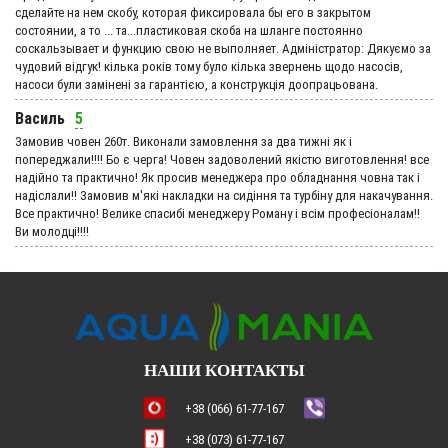
сделайте на нем скобу, которая фиксировала бы его в закрытом
состоянии, а то ... та...пластиковая скоба на шланге постоянно
соскальзывает и функцию свою не выполняет. Адмiнiстратор: Дякуємо за
чудовий вiдгук! кілька років тому було кілька звернень щодо насосів,
насоси були замінені за гарантією, а конструкція доопрацьована.
Василь
5
Замовив човен 260т. Виконали замовлення за два тижні як і
попереджали!!!! Бо є черга! Човен задоволений якістю виготовлення! все
надійно та практично! Як просив менеджера про обладнання човна так і
надіслали!! Замовив м'які накладки на сидіння та турбіну для накачування.
Все практично! Велике спасибі менеджеру Роману і всім професіоналам!!
Ви молодці!!!!
НАШИ КОНТАКТЫ
+38 (066) 61-77-167
+38 (073) 61-77-167