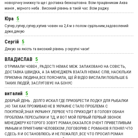
новорічну знижку та ще і доставка безкоштовна. Всім працівникам Аква
манія , мірного неба . Високий рівень в такій час .Всім раджу.
Юра
5
Супер,супер,супер,купив човен на 2,4 м з полом суцільним,задоволений
дуже,дякую
Сергій
5
Дякую за якість та високий рівень у скрутні часи!
ВЛАДИСЛАВ
5
ОТРИМАЛИ ЧОВЕН , РАДОСТІ НЕМАЄ МЕЖ. ЗАПАКОВАНО НА СОВІСТЬ,
ДОСТАВКА ШВИДКА, А ЗА МЕНЕДЖЕРА ВЗАГАЛІ НЕМАЄ СЛІВ, НАСКІЛЬКИ
ПРИЄМНА ЛЮДИНА,ВСЕ ПОЯСНИЛА, ЩЕ Й ВІДЕО ВИСЛАЛИ.ПОБІЛЬШЕ Б
ТАКИХ ЛЮДЕЙ, ЗАСЛУГОВУЄ НА БОНУС
виталий
5
ДОБРЫЙ ДЕНЬ . ДОЛГО ИСКАЛ ГДЕ ПРИОБРЕСТИ ЛОДКУ ДЛЯ РЫБАЛКИ
,НО ТАК КАК ПРОЖИВАЮ НЕ В УКРАИНЕ СТАЛО ПРОБЛЕМА С
ПОКУПКОЙ,ЗНАЯ УКРАИНУ ,ПЕРВОЕ ЧТО ПРИХОДИТ В ГОЛОВУ ОБНАН
ПРОБЛЕМА ПЕРЕСЫЛКИ И ТД, И ВОТ МОЙ ПЕРВЫЙ ПЕРВЫЙ ЗВОНОК
МЕНЕДЖЕРУ КОТОРОГО ЗОВУТ РОМАН,ОКАЗАЛСЯ ОЧЕНТ ПРИВЕТЛИВЫМ
УМНЫМ И ПРИЯТНИМ ЧЕЛОВЕКОМ ,ПОГОВОРИВ С РОМАНОВ Я ПОНЯЛ ЧТО
СДЕСЬ Я И ОСТАНОВЛЮСЬ И НЕ ПОЖАЛЕЛ ,ВСЕ ЧТО ПРОСИЛ РОМАН