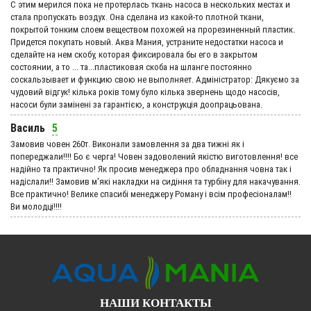
С этим мерился пока не протерлась ткань насоса в нескольких местах и
стала пропускать воздух. Она сделана из какой-то плотной ткани,
покрытой тонким слоем веществом похожей на прорезиненный пластик.
Придется покупать новый. Аква Мания, устраните недостатки насоса и
сделайте на нем скобу, которая фиксировала бы его в закрытом
состоянии, а то ... та...пластиковая скоба на шланге постоянно
соскальзывает и функцию свою не выполняет. Адмiнiстратор: Дякуємо за
чудовий вiдгук! кілька років тому було кілька звернень щодо насосів,
насоси були замінені за гарантією, а конструкція доопрацьована.
Василь
5
Замовив човен 260т. Виконали замовлення за два тижні як і
попереджали!!!! Бо є черга! Човен задоволений якістю виготовлення! все
надійно та практично! Як просив менеджера про обладнання човна так і
надіслали!! Замовив м'які накладки на сидіння та турбіну для накачування.
Все практично! Велике спасибі менеджеру Роману і всім професіоналам!!
Ви молодці!!!!
НАШИ КОНТАКТЫ