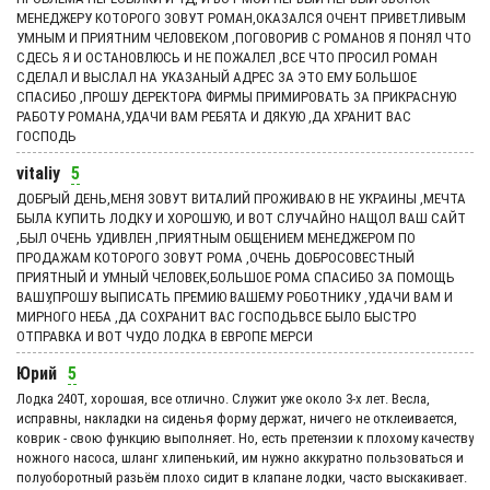
МЕНЕДЖЕРУ КОТОРОГО ЗОВУТ РОМАН,ОКАЗАЛСЯ ОЧЕНТ ПРИВЕТЛИВЫМ
УМНЫМ И ПРИЯТНИМ ЧЕЛОВЕКОМ ,ПОГОВОРИВ С РОМАНОВ Я ПОНЯЛ ЧТО
СДЕСЬ Я И ОСТАНОВЛЮСЬ И НЕ ПОЖАЛЕЛ ,ВСЕ ЧТО ПРОСИЛ РОМАН
СДЕЛАЛ И ВЫСЛАЛ НА УКАЗАНЫЙ АДРЕС ЗА ЭТО ЕМУ БОЛЬШОЕ
СПАСИБО ,ПРОШУ ДЕРЕКТОРА ФИРМЫ ПРИМИРОВАТЬ ЗА ПРИКРАСНУЮ
РАБОТУ РОМАНА,УДАЧИ ВАМ РЕБЯТА И ДЯКУЮ ,ДА ХРАНИТ ВАС
ГОСПОДЬ
vitaliy
5
ДОБРЫЙ ДЕНЬ,МЕНЯ ЗОВУТ ВИТАЛИЙ ПРОЖИВАЮ В НЕ УКРАИНЫ ,МЕЧТА
БЫЛА КУПИТЬ ЛОДКУ И ХОРОШУЮ, И ВОТ СЛУЧАЙНО НАЩОЛ ВАШ САЙТ
,БЫЛ ОЧЕНЬ УДИВЛЕН ,ПРИЯТНЫМ ОБЩЕНИЕМ МЕНЕДЖЕРОМ ПО
ПРОДАЖАМ КОТОРОГО ЗОВУТ РОМА ,ОЧЕНЬ ДОБРОСОВЕСТНЫЙ
ПРИЯТНЫЙ И УМНЫЙ ЧЕЛОВЕК,БОЛЬШОЕ РОМА СПАСИБО ЗА ПОМОЩЬ
ВАШУ,ПРОШУ ВЫПИСАТЬ ПРЕМИЮ ВАШЕМУ РОБОТНИКУ ,УДАЧИ ВАМ И
МИРНОГО НЕБА ,ДА СОХРАНИТ ВАС ГОСПОДЬВСЕ БЫЛО БЫСТРО
ОТПРАВКА И ВОТ ЧУДО ЛОДКА В ЕВРОПЕ МЕРСИ
Юрий
5
Лодка 240Т, хорошая, все отлично. Служит уже около 3-х лет. Весла,
исправны, накладки на сиденья форму держат, ничего не отклеивается,
коврик - свою функцию выполняет. Но, есть претензии к плохому качеству
ножного насоса, шланг хлипенький, им нужно аккуратно пользоваться и
полуоборотный разьём плохо сидит в клапане лодки, часто выскакивает.