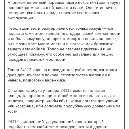
многокомпонентный порошок такого покрытия гарантирует
непроницаемость солей, кислот и влаги. Оно гигиенично,
не теряет свой цвет и вид в течение всего срока
эксплуатации.
Небольшой вес и размер являются только кажущимися
недостатками этого топора. Благодаря своей компактности
и небольшому весу, топорик комфортно носить на поясе,
он не занимает много места и в рюкзаке или багажнике
вашего автомобиля. Топор не стесняет движений и не
отягощает поклажу, что особенно актуально для пеших
походов в лесистой местности.
Топор 24112 хорошо подходит для рубки веток, заготовки
дров для ночлега в походе, строительства шалашей и
навеса, подготовки валежника.
Со стороны обуха у топора 24112 имеется плоская
площадка, при помощи которой можно использовать как
молоток, например, чтобы вбить колья рогаток для удочки
или кострища, или доломать подрубленную древесину или
кости.
24112 – маленький, да удаленький топор, который
подойдет всем любителям походов, охоты и другого