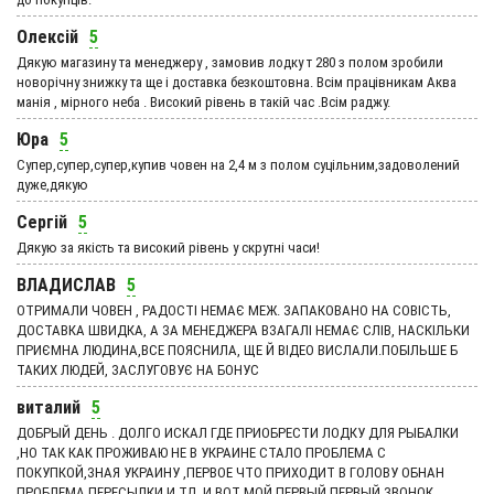
Олексій
5
Дякую магазину та менеджеру , замовив лодку т 280 з полом зробили
новорічну знижку та ще і доставка безкоштовна. Всім працівникам Аква
манія , мірного неба . Високий рівень в такій час .Всім раджу.
Юра
5
Супер,супер,супер,купив човен на 2,4 м з полом суцільним,задоволений
дуже,дякую
Сергій
5
Дякую за якість та високий рівень у скрутні часи!
ВЛАДИСЛАВ
5
ОТРИМАЛИ ЧОВЕН , РАДОСТІ НЕМАЄ МЕЖ. ЗАПАКОВАНО НА СОВІСТЬ,
ДОСТАВКА ШВИДКА, А ЗА МЕНЕДЖЕРА ВЗАГАЛІ НЕМАЄ СЛІВ, НАСКІЛЬКИ
ПРИЄМНА ЛЮДИНА,ВСЕ ПОЯСНИЛА, ЩЕ Й ВІДЕО ВИСЛАЛИ.ПОБІЛЬШЕ Б
ТАКИХ ЛЮДЕЙ, ЗАСЛУГОВУЄ НА БОНУС
виталий
5
ДОБРЫЙ ДЕНЬ . ДОЛГО ИСКАЛ ГДЕ ПРИОБРЕСТИ ЛОДКУ ДЛЯ РЫБАЛКИ
,НО ТАК КАК ПРОЖИВАЮ НЕ В УКРАИНЕ СТАЛО ПРОБЛЕМА С
ПОКУПКОЙ,ЗНАЯ УКРАИНУ ,ПЕРВОЕ ЧТО ПРИХОДИТ В ГОЛОВУ ОБНАН
ПРОБЛЕМА ПЕРЕСЫЛКИ И ТД, И ВОТ МОЙ ПЕРВЫЙ ПЕРВЫЙ ЗВОНОК