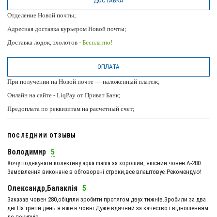
ДОСТАВКА
Отделение Новой почты;
Адресная доставка курьером Новой почты;
Доставка лодок, эхолотов -
Бесплатно!
ОПЛАТА
При получении на Новой почте — наложенный платеж;
Онлайн на сайте - LiqPay от Приват Банк;
Предоплата по реквизитам на расчетный счет;
ПОСЛЕДНИИ ОТЗЫВЫ
Володимир
5
Хочу подякувати колективу aqua mania за хороший, якісний човен А-280.
Замовлення виконане в обговорені строки,все влаштовує.Рекомендую!
Олександр,Балаклія
5
Заказав човен 280,обіцяли зробити протягом двух тижнів.Зробили за два
дні.На третій день я вже в човні.Дуже вдячний за качество і відношенням
до покупців.