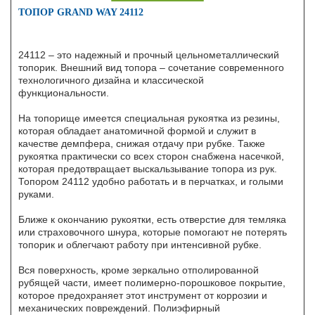
ТОПОР GRAND WAY 24112
24112 – это надежный и прочный цельнометаллический
топорик. Внешний вид топора – сочетание современного
технологичного дизайна и классической
функциональности.
На топорище имеется специальная рукоятка из резины,
которая обладает анатомичной формой и служит в
качестве демпфера, снижая отдачу при рубке. Также
рукоятка практически со всех сторон снабжена насечкой,
которая предотвращает выскальзывание топора из рук.
Топором 24112 удобно работать и в перчатках, и голыми
руками.
Ближе к окончанию рукоятки, есть отверстие для темляка
или страховочного шнура, которые помогают не потерять
топорик и облегчают работу при интенсивной рубке.
Вся поверхность, кроме зеркально отполированной
рубящей части, имеет полимерно-порошковое покрытие,
которое предохраняет этот инструмент от коррозии и
механических повреждений. Полиэфирный