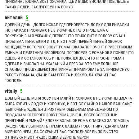
ПРИЄМНА ЛЮДИНА,ВСЕ ПОЯСНИЛА, ЩЕ Й ВІДЕО ВИСЛАЛИ.ПОБІЛЬШЕ Б
ТАКИХ ЛЮДЕЙ, ЗАСЛУГОВУЄ НА БОНУС
виталий
5
ДОБРЫЙ ДЕНЬ . ДОЛГО ИСКАЛ ГДЕ ПРИОБРЕСТИ ЛОДКУ ДЛЯ РЫБАЛКИ
,НО ТАК КАК ПРОЖИВАЮ НЕ В УКРАИНЕ СТАЛО ПРОБЛЕМА С
ПОКУПКОЙ,ЗНАЯ УКРАИНУ ,ПЕРВОЕ ЧТО ПРИХОДИТ В ГОЛОВУ ОБНАН
ПРОБЛЕМА ПЕРЕСЫЛКИ И ТД, И ВОТ МОЙ ПЕРВЫЙ ПЕРВЫЙ ЗВОНОК
МЕНЕДЖЕРУ КОТОРОГО ЗОВУТ РОМАН,ОКАЗАЛСЯ ОЧЕНТ ПРИВЕТЛИВЫМ
УМНЫМ И ПРИЯТНИМ ЧЕЛОВЕКОМ ,ПОГОВОРИВ С РОМАНОВ Я ПОНЯЛ ЧТО
СДЕСЬ Я И ОСТАНОВЛЮСЬ И НЕ ПОЖАЛЕЛ ,ВСЕ ЧТО ПРОСИЛ РОМАН
СДЕЛАЛ И ВЫСЛАЛ НА УКАЗАНЫЙ АДРЕС ЗА ЭТО ЕМУ БОЛЬШОЕ
СПАСИБО ,ПРОШУ ДЕРЕКТОРА ФИРМЫ ПРИМИРОВАТЬ ЗА ПРИКРАСНУЮ
РАБОТУ РОМАНА,УДАЧИ ВАМ РЕБЯТА И ДЯКУЮ ,ДА ХРАНИТ ВАС
ГОСПОДЬ
vitaliy
5
ДОБРЫЙ ДЕНЬ,МЕНЯ ЗОВУТ ВИТАЛИЙ ПРОЖИВАЮ В НЕ УКРАИНЫ ,МЕЧТА
БЫЛА КУПИТЬ ЛОДКУ И ХОРОШУЮ, И ВОТ СЛУЧАЙНО НАЩОЛ ВАШ САЙТ
,БЫЛ ОЧЕНЬ УДИВЛЕН ,ПРИЯТНЫМ ОБЩЕНИЕМ МЕНЕДЖЕРОМ ПО
ПРОДАЖАМ КОТОРОГО ЗОВУТ РОМА ,ОЧЕНЬ ДОБРОСОВЕСТНЫЙ
ПРИЯТНЫЙ И УМНЫЙ ЧЕЛОВЕК,БОЛЬШОЕ РОМА СПАСИБО ЗА ПОМОЩЬ
ВАШУ,ПРОШУ ВЫПИСАТЬ ПРЕМИЮ ВАШЕМУ РОБОТНИКУ ,УДАЧИ ВАМ И
МИРНОГО НЕБА ,ДА СОХРАНИТ ВАС ГОСПОДЬВСЕ БЫЛО БЫСТРО
ОТПРАВКА И ВОТ ЧУДО ЛОДКА В ЕВРОПЕ МЕРСИ