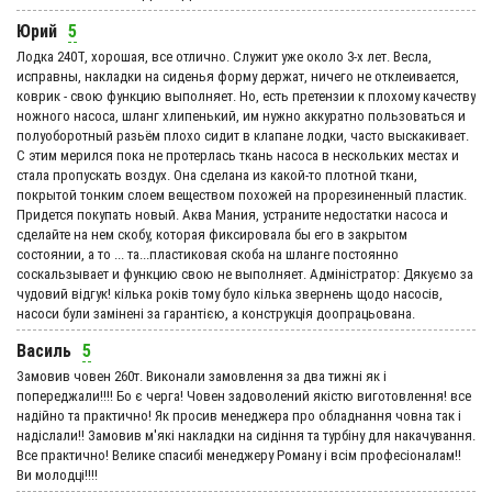
Юрий
5
Лодка 240Т, хорошая, все отлично. Служит уже около 3-х лет. Весла,
исправны, накладки на сиденья форму держат, ничего не отклеивается,
коврик - свою функцию выполняет. Но, есть претензии к плохому качеству
ножного насоса, шланг хлипенький, им нужно аккуратно пользоваться и
полуоборотный разьём плохо сидит в клапане лодки, часто выскакивает.
С этим мерился пока не протерлась ткань насоса в нескольких местах и
стала пропускать воздух. Она сделана из какой-то плотной ткани,
покрытой тонким слоем веществом похожей на прорезиненный пластик.
Придется покупать новый. Аква Мания, устраните недостатки насоса и
сделайте на нем скобу, которая фиксировала бы его в закрытом
состоянии, а то ... та...пластиковая скоба на шланге постоянно
соскальзывает и функцию свою не выполняет. Адмiнiстратор: Дякуємо за
чудовий вiдгук! кілька років тому було кілька звернень щодо насосів,
насоси були замінені за гарантією, а конструкція доопрацьована.
Василь
5
Замовив човен 260т. Виконали замовлення за два тижні як і
попереджали!!!! Бо є черга! Човен задоволений якістю виготовлення! все
надійно та практично! Як просив менеджера про обладнання човна так і
надіслали!! Замовив м'які накладки на сидіння та турбіну для накачування.
Все практично! Велике спасибі менеджеру Роману і всім професіоналам!!
Ви молодці!!!!