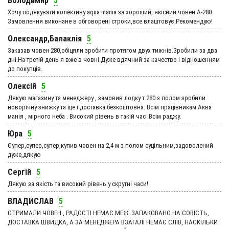
Володимир
5
Хочу подякувати колективу aqua mania за хороший, якісний човен А-280.
Замовлення виконане в обговорені строки,все влаштовує.Рекомендую!
Олександр,Балаклія
5
Заказав човен 280,обіцяли зробити протягом двух тижнів.Зробили за два
дні.На третій день я вже в човні.Дуже вдячний за качество і відношенням
до покупців.
Олексій
5
Дякую магазину та менеджеру , замовив лодку т 280 з полом зробили
новорічну знижку та ще і доставка безкоштовна. Всім працівникам Аква
манія , мірного неба . Високий рівень в такій час .Всім раджу.
Юра
5
Супер,супер,супер,купив човен на 2,4 м з полом суцільним,задоволений
дуже,дякую
Сергій
5
Дякую за якість та високий рівень у скрутні часи!
ВЛАДИСЛАВ
5
ОТРИМАЛИ ЧОВЕН , РАДОСТІ НЕМАЄ МЕЖ. ЗАПАКОВАНО НА СОВІСТЬ,
ДОСТАВКА ШВИДКА, А ЗА МЕНЕДЖЕРА ВЗАГАЛІ НЕМАЄ СЛІВ, НАСКІЛЬКИ