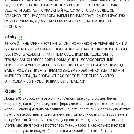
СДЕСЬ Я И ОСТАНОВЛЮСЬ И НЕ ПОЖАЛЕЛ ,ВСЕ ЧТО ПРОСИЛ РОМАН
СДЕЛАЛ И ВЫСЛАЛ НА УКАЗАНЫЙ АДРЕС ЗА ЭТО ЕМУ БОЛЬШОЕ
СПАСИБО ,ПРОШУ ДЕРЕКТОРА ФИРМЫ ПРИМИРОВАТЬ ЗА ПРИКРАСНУЮ
РАБОТУ РОМАНА,УДАЧИ ВАМ РЕБЯТА И ДЯКУЮ ,ДА ХРАНИТ ВАС
ГОСПОДЬ
vitaliy
5
ДОБРЫЙ ДЕНЬ,МЕНЯ ЗОВУТ ВИТАЛИЙ ПРОЖИВАЮ В НЕ УКРАИНЫ ,МЕЧТА
БЫЛА КУПИТЬ ЛОДКУ И ХОРОШУЮ, И ВОТ СЛУЧАЙНО НАЩОЛ ВАШ САЙТ
,БЫЛ ОЧЕНЬ УДИВЛЕН ,ПРИЯТНЫМ ОБЩЕНИЕМ МЕНЕДЖЕРОМ ПО
ПРОДАЖАМ КОТОРОГО ЗОВУТ РОМА ,ОЧЕНЬ ДОБРОСОВЕСТНЫЙ
ПРИЯТНЫЙ И УМНЫЙ ЧЕЛОВЕК,БОЛЬШОЕ РОМА СПАСИБО ЗА ПОМОЩЬ
ВАШУ,ПРОШУ ВЫПИСАТЬ ПРЕМИЮ ВАШЕМУ РОБОТНИКУ ,УДАЧИ ВАМ И
МИРНОГО НЕБА ,ДА СОХРАНИТ ВАС ГОСПОДЬВСЕ БЫЛО БЫСТРО
ОТПРАВКА И ВОТ ЧУДО ЛОДКА В ЕВРОПЕ МЕРСИ
Юрий
5
Лодка 240Т, хорошая, все отлично. Служит уже около 3-х лет. Весла,
исправны, накладки на сиденья форму держат, ничего не отклеивается,
коврик - свою функцию выполняет. Но, есть претензии к плохому качеству
ножного насоса, шланг хлипенький, им нужно аккуратно пользоваться и
полуоборотный разьём плохо сидит в клапане лодки, часто выскакивает.
С этим мерился пока не протерлась ткань насоса в нескольких местах и
стала пропускать воздух. Она сделана из какой-то плотной ткани,