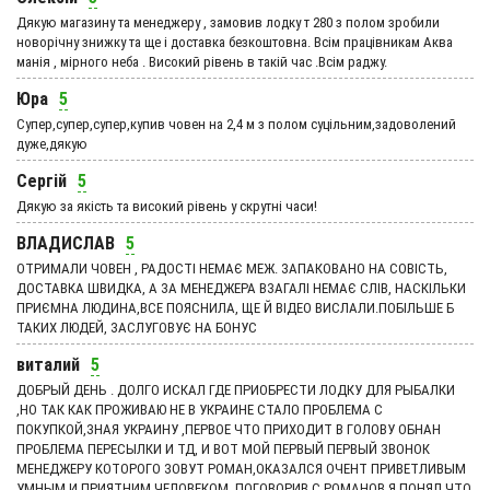
Дякую магазину та менеджеру , замовив лодку т 280 з полом зробили
новорічну знижку та ще і доставка безкоштовна. Всім працівникам Аква
манія , мірного неба . Високий рівень в такій час .Всім раджу.
Юра
5
Супер,супер,супер,купив човен на 2,4 м з полом суцільним,задоволений
дуже,дякую
Сергій
5
Дякую за якість та високий рівень у скрутні часи!
ВЛАДИСЛАВ
5
ОТРИМАЛИ ЧОВЕН , РАДОСТІ НЕМАЄ МЕЖ. ЗАПАКОВАНО НА СОВІСТЬ,
ДОСТАВКА ШВИДКА, А ЗА МЕНЕДЖЕРА ВЗАГАЛІ НЕМАЄ СЛІВ, НАСКІЛЬКИ
ПРИЄМНА ЛЮДИНА,ВСЕ ПОЯСНИЛА, ЩЕ Й ВІДЕО ВИСЛАЛИ.ПОБІЛЬШЕ Б
ТАКИХ ЛЮДЕЙ, ЗАСЛУГОВУЄ НА БОНУС
виталий
5
ДОБРЫЙ ДЕНЬ . ДОЛГО ИСКАЛ ГДЕ ПРИОБРЕСТИ ЛОДКУ ДЛЯ РЫБАЛКИ
,НО ТАК КАК ПРОЖИВАЮ НЕ В УКРАИНЕ СТАЛО ПРОБЛЕМА С
ПОКУПКОЙ,ЗНАЯ УКРАИНУ ,ПЕРВОЕ ЧТО ПРИХОДИТ В ГОЛОВУ ОБНАН
ПРОБЛЕМА ПЕРЕСЫЛКИ И ТД, И ВОТ МОЙ ПЕРВЫЙ ПЕРВЫЙ ЗВОНОК
МЕНЕДЖЕРУ КОТОРОГО ЗОВУТ РОМАН,ОКАЗАЛСЯ ОЧЕНТ ПРИВЕТЛИВЫМ
УМНЫМ И ПРИЯТНИМ ЧЕЛОВЕКОМ ,ПОГОВОРИВ С РОМАНОВ Я ПОНЯЛ ЧТО