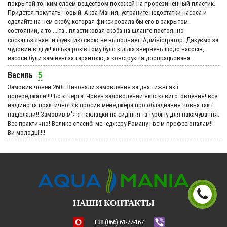
покрытой тонким слоем веществом похожей на прорезиненный пластик.
Придется покупать новый. Аква Мания, устраните недостатки насоса и
сделайте на нем скобу, которая фиксировала бы его в закрытом
состоянии, а то ... та...пластиковая скоба на шланге постоянно
соскальзывает и функцию свою не выполняет. Адмiнiстратор: Дякуємо за
чудовий вiдгук! кілька років тому було кілька звернень щодо насосів,
насоси були замінені за гарантією, а конструкція доопрацьована.
Василь
5
Замовив човен 260т. Виконали замовлення за два тижні як і
попереджали!!!! Бо є черга! Човен задоволений якістю виготовлення! все
надійно та практично! Як просив менеджера про обладнання човна так і
надіслали!! Замовив м'які накладки на сидіння та турбіну для накачування.
Все практично! Велике спасибі менеджеру Роману і всім професіоналам!!
Ви молодці!!!!
НАШИ КОНТАКТЫ
+38 (066) 61-77-167