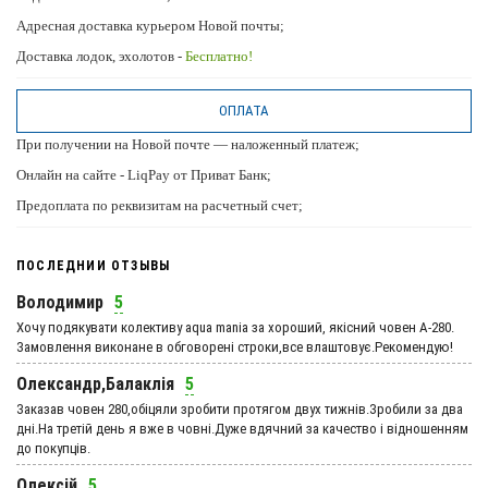
Адресная доставка курьером Новой почты;
Доставка лодок, эхолотов -
Бесплатно!
ОПЛАТА
При получении на Новой почте — наложенный платеж;
Онлайн на сайте - LiqPay от Приват Банк;
Предоплата по реквизитам на расчетный счет;
ПОСЛЕДНИИ ОТЗЫВЫ
Володимир
5
Хочу подякувати колективу aqua mania за хороший, якісний човен А-280.
Замовлення виконане в обговорені строки,все влаштовує.Рекомендую!
Олександр,Балаклія
5
Заказав човен 280,обіцяли зробити протягом двух тижнів.Зробили за два
дні.На третій день я вже в човні.Дуже вдячний за качество і відношенням
до покупців.
Олексій
5