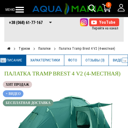
0
МЕНЮ
+38 (068) 61-77-
+38 (066) 61-77-
+38 (073) 61-77-
+38 (068) 61-77-167
167
167
167
Туризм
Палатки
Палатка Tramp Brest 4 V2 (4-местная)
ОПИСАНИЕ
ХАРАКТЕРИСТИКИ
ФОТО
ОТЗЫВЫ (3)
ВИДЕО
ПАЛАТКА TRAMP BREST 4 V2 (4-МЕСТНАЯ)
ХИТ ПРОДАЖ
+ ВИДЕО
БЕСПЛАТНАЯ ДОСТАВКА