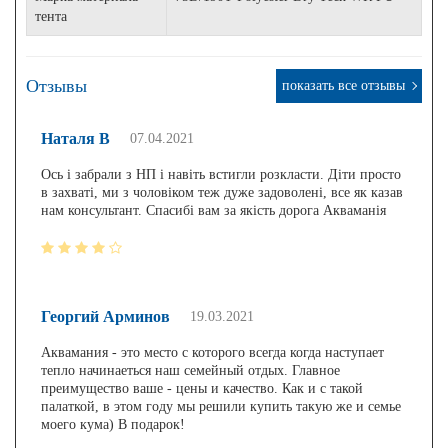
тента
Отзывы
показать все отзывы
Наталя В
07.04.2021
Ось і забрали з НП і навіть встигли розкласти. Діти просто
в захваті, ми з чоловіком теж дуже задоволені, все як казав
нам консультант. Спасибі вам за якість дорога Акваманія
Георгий Арминов
19.03.2021
Аквамания - это место с которого всегда когда наступает
тепло начинаеться наш семейный отдых. Главное
преимущество ваше - цены и качество. Как и с такой
палаткой, в этом году мы решили купить такую же и семье
моего кума) В подарок!