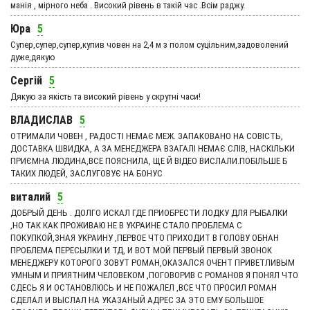
манія , мірного неба . Високий рівень в такій час .Всім раджу.
Юра
5
Супер,супер,супер,купив човен на 2,4 м з полом суцільним,задоволений
дуже,дякую
Сергій
5
Дякую за якість та високий рівень у скрутні часи!
ВЛАДИСЛАВ
5
ОТРИМАЛИ ЧОВЕН , РАДОСТІ НЕМАЄ МЕЖ. ЗАПАКОВАНО НА СОВІСТЬ,
ДОСТАВКА ШВИДКА, А ЗА МЕНЕДЖЕРА ВЗАГАЛІ НЕМАЄ СЛІВ, НАСКІЛЬКИ
ПРИЄМНА ЛЮДИНА,ВСЕ ПОЯСНИЛА, ЩЕ Й ВІДЕО ВИСЛАЛИ.ПОБІЛЬШЕ Б
ТАКИХ ЛЮДЕЙ, ЗАСЛУГОВУЄ НА БОНУС
виталий
5
ДОБРЫЙ ДЕНЬ . ДОЛГО ИСКАЛ ГДЕ ПРИОБРЕСТИ ЛОДКУ ДЛЯ РЫБАЛКИ
,НО ТАК КАК ПРОЖИВАЮ НЕ В УКРАИНЕ СТАЛО ПРОБЛЕМА С
ПОКУПКОЙ,ЗНАЯ УКРАИНУ ,ПЕРВОЕ ЧТО ПРИХОДИТ В ГОЛОВУ ОБНАН
ПРОБЛЕМА ПЕРЕСЫЛКИ И ТД, И ВОТ МОЙ ПЕРВЫЙ ПЕРВЫЙ ЗВОНОК
МЕНЕДЖЕРУ КОТОРОГО ЗОВУТ РОМАН,ОКАЗАЛСЯ ОЧЕНТ ПРИВЕТЛИВЫМ
УМНЫМ И ПРИЯТНИМ ЧЕЛОВЕКОМ ,ПОГОВОРИВ С РОМАНОВ Я ПОНЯЛ ЧТО
СДЕСЬ Я И ОСТАНОВЛЮСЬ И НЕ ПОЖАЛЕЛ ,ВСЕ ЧТО ПРОСИЛ РОМАН
СДЕЛАЛ И ВЫСЛАЛ НА УКАЗАНЫЙ АДРЕС ЗА ЭТО ЕМУ БОЛЬШОЕ