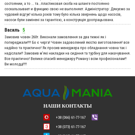
состоянии, а то ... та...пластиковая скоба на шланге постоянно
соскальзывает и функцию свою не выполняет. Адмiнiстратор: Дякуємо за
чудовий вiдгук! кілька років тому було кілька звернень щодо насосів,
насоси були замінені за гарантією, а конструкція доопрацьована.
Василь
5
Замовив човен 260т. Виконали замовлення за два тижні як і
попереджали!!!! Бо є черга! Човен задоволений якістю виготовлення! все
надійно та практично! Як просив менеджера про обладнання човна так і
надіслали!! Замовив м'які накладки на сидіння та турбіну для накачування.
Все практично! Велике спасибі менеджеру Роману і всім професіоналам!!
Ви молодці!!!!
НАШИ КОНТАКТЫ
+38 (066) 61-77-167
+38 (073) 61-77-167