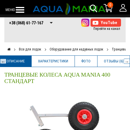
0
МЕНЮ
+38 (068) 61-77-
+38 (066) 61-77-
+38 (073) 61-77-
+38 (068) 61-77-167
167
167
167
Все для лодок
Оборудование для надувных лодок
Транцевые 
ОПИСАНИЕ
ХАРАКТЕРИСТИКИ
ФОТО
ОТЗЫВЫ (6)
ТРАНЦЕВЫЕ КОЛЕСА AQUA MANIA 400
СТАНДАРТ