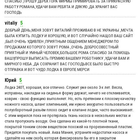
СПАСИБО ,ПРОШУ ДЕРЕКТОРА ФИРМЫ ПРИМИРОВАТЬ ЗА ПРИКРАСНУЮ
РАБОТУ РОМАНА,УДАЧИ ВАМ РЕБЯТА И ДЯКУЮ ,ДА ХРАНИТ ВАС
ГОСПОДЬ
vitaliy
5
ДОБРЫЙ ДЕНЬ,МЕНЯ ЗОВУТ ВИТАЛИЙ ПРОЖИВАЮ В НЕ УКРАИНЫ ,МЕЧТА
БЫЛА КУПИТЬ ЛОДКУ И ХОРОШУЮ, И ВОТ СЛУЧАЙНО НАЩОЛ ВАШ САЙТ
,БЫЛ ОЧЕНЬ УДИВЛЕН ,ПРИЯТНЫМ ОБЩЕНИЕМ МЕНЕДЖЕРОМ ПО
ПРОДАЖАМ КОТОРОГО ЗОВУТ РОМА ,ОЧЕНЬ ДОБРОСОВЕСТНЫЙ
ПРИЯТНЫЙ И УМНЫЙ ЧЕЛОВЕК,БОЛЬШОЕ РОМА СПАСИБО ЗА ПОМОЩЬ
ВАШУ,ПРОШУ ВЫПИСАТЬ ПРЕМИЮ ВАШЕМУ РОБОТНИКУ ,УДАЧИ ВАМ И
МИРНОГО НЕБА ,ДА СОХРАНИТ ВАС ГОСПОДЬВСЕ БЫЛО БЫСТРО
ОТПРАВКА И ВОТ ЧУДО ЛОДКА В ЕВРОПЕ МЕРСИ
Юрий
5
Лодка 240Т, хорошая, все отлично. Служит уже около 3-х лет. Весла,
исправны, накладки на сиденья форму держат, ничего не отклеивается,
коврик - свою функцию выполняет. Но, есть претензии к плохому качеству
ножного насоса, шланг хлипенький, им нужно аккуратно пользоваться и
полуоборотный разьём плохо сидит в клапане лодки, часто выскакивает.
С этим мерился пока не протерлась ткань насоса в нескольких местах и
стала пропускать воздух. Она сделана из какой-то плотной ткани,
покрытой тонким слоем веществом похожей на прорезиненный пластик.
Придется покупать новый. Аква Мания, устраните недостатки насоса и
сделайте на нем скобу, которая фиксировала бы его в закрытом