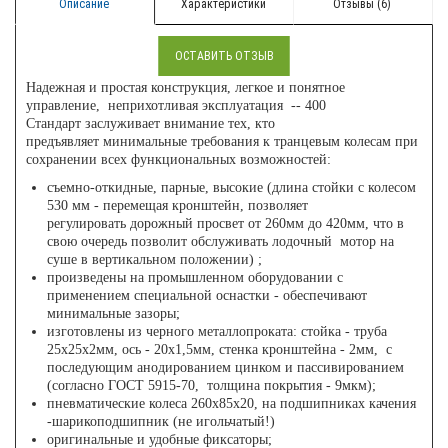
Описание
Характеристики
Отзывы (6)
ОСТАВИТЬ ОТЗЫВ
Надежная и простая конструкция, легкое и понятное
управление, неприхотливая эксплуатация -- 400
Стандарт заслуживает внимание тех, кто
предъявляет минимальные требования к транцевым колесам при
сохранении всех функциональных возможностей:
съемно-откидные, парные, высокие (длина стойки с колесом
530 мм - перемещая кронштейн, позволяет
регулировать дорожный просвет от 260мм до 420мм, что в
свою очередь позволит обслуживать лодочный мотор на
суше в вертикальном положении) ;
произведены на промышленном оборудовании с
применением специальной оснастки - обеспечивают
минимальные зазоры;
изготовлены из черного металлопроката: стойка - труба
25х25х2мм, ось - 20х1,5мм, стенка кронштейна - 2мм, с
последующим анодированием цинком и пассивированием
(согласно ГОСТ 5915-70, толщина покрытия - 9мкм);
пневматические колеса 260х85х20, на подшипниках качения
-шарикоподшипник (не игольчатый!)
оригинальные и удобные фиксаторы;