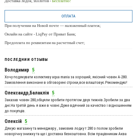
Доставка лодок, эхолотов -
Бесплатно!
ОПЛАТА
При получении на Новой почте — наложенный платеж;
Онлайн на сайте - LiqPay от Приват Банк;
Предоплата по реквизитам на расчетный счет;
ПОСЛЕДНИИ ОТЗЫВЫ
Володимир
5
Хочу подякувати колективу aqua mania за хороший, якісний човен А-280.
Замовлення виконане в обговорені строки,все влаштовує.Рекомендую!
Олександр,Балаклія
5
Заказав човен 280,обіцяли зробити протягом двух тижнів.Зробили за два
дні.На третій день я вже в човні.Дуже вдячний за качество і відношенням
до покупців.
Олексій
5
Дякую магазину та менеджеру , замовив лодку т 280 з полом зробили
новорічну знижку та ще і доставка безкоштовна. Всім працівникам Аква