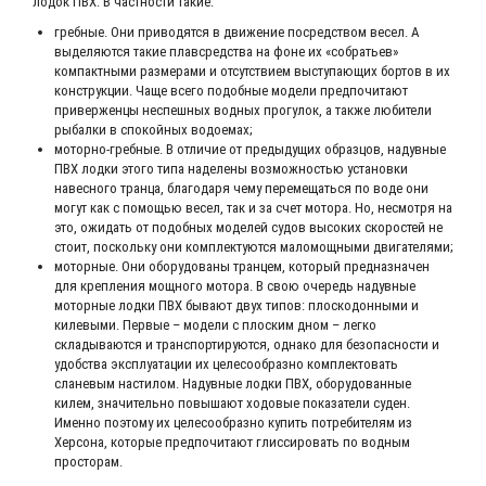
лодок ПВХ. В частности такие:
гребные. Они приводятся в движение посредством весел. А
выделяются такие плавсредства на фоне их «собратьев»
компактными размерами и отсутствием выступающих бортов в их
конструкции. Чаще всего подобные модели предпочитают
приверженцы неспешных водных прогулок, а также любители
рыбалки в спокойных водоемах;
моторно-гребные. В отличие от предыдущих образцов, надувные
ПВХ лодки этого типа наделены возможностью установки
навесного транца, благодаря чему перемещаться по воде они
могут как с помощью весел, так и за счет мотора. Но, несмотря на
это, ожидать от подобных моделей судов высоких скоростей не
стоит, поскольку они комплектуются маломощными двигателями;
моторные. Они оборудованы транцем, который предназначен
для крепления мощного мотора. В свою очередь надувные
моторные лодки ПВХ бывают двух типов: плоскодонными и
килевыми. Первые – модели с плоским дном – легко
складываются и транспортируются, однако для безопасности и
удобства эксплуатации их целесообразно комплектовать
сланевым настилом. Надувные лодки ПВХ, оборудованные
килем, значительно повышают ходовые показатели суден.
Именно поэтому их целесообразно купить потребителям из
Херсона, которые предпочитают глиссировать по водным
просторам.