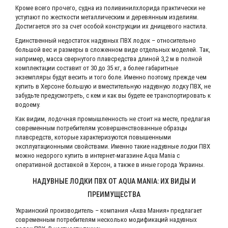
Кроме всего прочего, судна из поливинилхлорида практически не
уступают по жесткости металлическим и деревянным изделиям.
Достигается это за счет особой конструкции их днищевого настила.
Единственный недостаток надувных ПВХ лодок – относительно
большой вес и размеры в сложенном виде отдельных моделей. Так,
например, масса свернутого плавсредства длиной 3,2 м в полной
комплектации составит от 30 до 35 кг, а более габаритные
экземпляры будут весить и того боле. Именно поэтому, прежде чем
купить в Херсоне большую и вместительную надувную лодку ПВХ, не
забудьте предусмотреть, с кем и как вы будете ее транспортировать к
водоему.
Как видим, лодочная промышленность не стоит на месте, предлагая
современным потребителям усовершенствованные образцы
плавсредств, которые характеризуются повышенными
эксплуатационными свойствами. Именно такие надувные лодки ПВХ
можно недорого купить в интернет-магазине Aqua Mania с
оперативной доставкой в Херсон, а также в иные города Украины.
НАДУВНЫЕ ЛОДКИ ПВХ ОТ AQUA MANIA: ИХ ВИДЫ И
ПРЕИМУЩЕСТВА
Украинский производитель – компания «Аква Мания» предлагает
современным потребителям несколько модификаций надувных