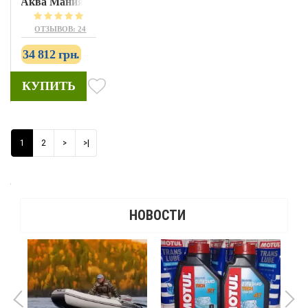
Аква Мания
АМК-330
ОТЗЫВОВ: 24
34 812 грн.
КУПИТЬ
1
2
>
>|