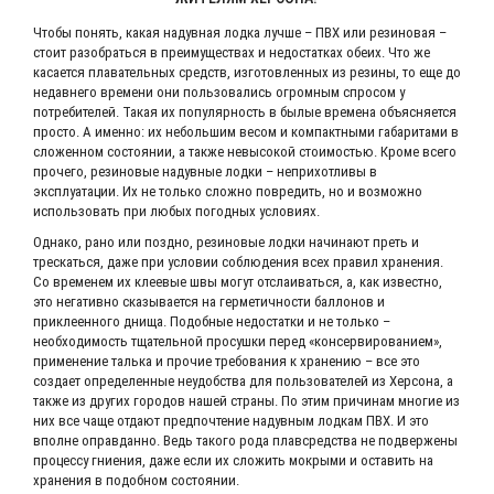
Чтобы понять, какая надувная лодка лучше – ПВХ или резиновая –
стоит разобраться в преимуществах и недостатках обеих. Что же
касается плавательных средств, изготовленных из резины, то еще до
недавнего времени они пользовались огромным спросом у
потребителей. Такая их популярность в былые времена объясняется
просто. А именно: их небольшим весом и компактными габаритами в
сложенном состоянии, а также невысокой стоимостью. Кроме всего
прочего, резиновые надувные лодки – неприхотливы в
эксплуатации. Их не только сложно повредить, но и возможно
использовать при любых погодных условиях.
Однако, рано или поздно, резиновые лодки начинают преть и
трескаться, даже при условии соблюдения всех правил хранения.
Со временем их клеевые швы могут отслаиваться, а, как известно,
это негативно сказывается на герметичности баллонов и
приклеенного днища. Подобные недостатки и не только –
необходимость тщательной просушки перед «консервированием»,
применение талька и прочие требования к хранению – все это
создает определенные неудобства для пользователей из Херсона, а
также из других городов нашей страны. По этим причинам многие из
них все чаще отдают предпочтение надувным лодкам ПВХ. И это
вполне оправданно. Ведь такого рода плавсредства не подвержены
процессу гниения, даже если их сложить мокрыми и оставить на
хранения в подобном состоянии.