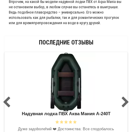
Впрочем, на какой бы модели надувной лодки ПВХ от Aqua Mania вы
не остановили выбор, в любом случае вы останетесь в выигрыше.
Ведь подобное плавсредство – универсально. Его можно
использовать как для рыбалки, так и для романтических прогулок
или для времяпрепровождения на воде в кругу друзей.
ПОСЛЕДНИЕ ОТЗЫВЫ
0Т
Надувная лодка ПВХ Аква Мания А-240Т
На
 буду
Дyжe зaдoboлehий ❤️‍ Достоинства: Все сподобалось