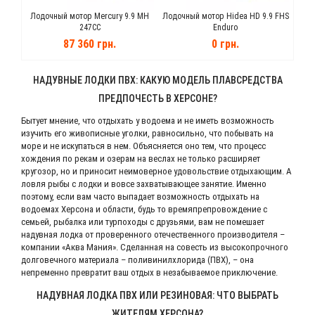
0 100
Лодочный мотор Mercury 9.9 MH
Лодочный мотор Hidea HD 9.9 FHS
Лодо
247CC
Enduro
87 360 грн.
0 грн.
НАДУВНЫЕ ЛОДКИ ПВХ: КАКУЮ МОДЕЛЬ ПЛАВСРЕДСТВА
ПРЕДПОЧЕСТЬ В ХЕРСОНЕ?
Бытует мнение, что отдыхать у водоема и не иметь возможность
изучить его живописные уголки, равносильно, что побывать на
море и не искупаться в нем. Объясняется оно тем, что процесс
хождения по рекам и озерам на веслах не только расширяет
кругозор, но и приносит неимоверное удовольствие отдыхающим. А
ловля рыбы с лодки и вовсе захватывающее занятие. Именно
поэтому, если вам часто выпадает возможность отдыхать на
водоемах Херсона и области, будь то времяпрепровождение с
семьей, рыбалка или турпоходы с друзьями, вам не помешает
надувная лодка от проверенного отечественного производителя –
компании «Аква Мания». Сделанная на совесть из высокопрочного
долговечного материала – поливинилхлорида (ПВХ), – она
непременно превратит ваш отдых в незабываемое приключение.
НАДУВНАЯ ЛОДКА ПВХ ИЛИ РЕЗИНОВАЯ: ЧТО ВЫБРАТЬ
ЖИТЕЛЯМ ХЕРСОНА?