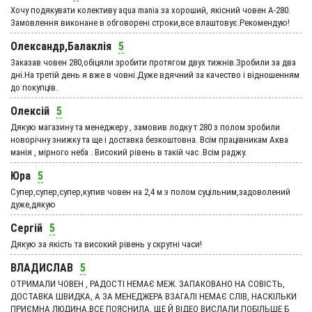
Хочу подякувати колективу aqua mania за хороший, якісний човен А-280.
Замовлення виконане в обговорені строки,все влаштовує.Рекомендую!
Олександр,Балаклія
5
Заказав човен 280,обіцяли зробити протягом двух тижнів.Зробили за два
дні.На третій день я вже в човні.Дуже вдячний за качество і відношенням
до покупців.
Олексій
5
Дякую магазину та менеджеру , замовив лодку т 280 з полом зробили
новорічну знижку та ще і доставка безкоштовна. Всім працівникам Аква
манія , мірного неба . Високий рівень в такій час .Всім раджу.
Юра
5
Супер,супер,супер,купив човен на 2,4 м з полом суцільним,задоволений
дуже,дякую
Сергій
5
Дякую за якість та високий рівень у скрутні часи!
ВЛАДИСЛАВ
5
ОТРИМАЛИ ЧОВЕН , РАДОСТІ НЕМАЄ МЕЖ. ЗАПАКОВАНО НА СОВІСТЬ,
ДОСТАВКА ШВИДКА, А ЗА МЕНЕДЖЕРА ВЗАГАЛІ НЕМАЄ СЛІВ, НАСКІЛЬКИ
ПРИЄМНА ЛЮДИНА,ВСЕ ПОЯСНИЛА, ЩЕ Й ВІДЕО ВИСЛАЛИ.ПОБІЛЬШЕ Б