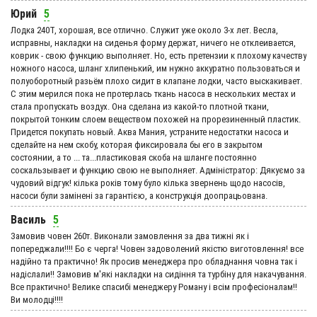
Юрий
5
Лодка 240Т, хорошая, все отлично. Служит уже около 3-х лет. Весла,
исправны, накладки на сиденья форму держат, ничего не отклеивается,
коврик - свою функцию выполняет. Но, есть претензии к плохому качеству
ножного насоса, шланг хлипенький, им нужно аккуратно пользоваться и
полуоборотный разьём плохо сидит в клапане лодки, часто выскакивает.
С этим мерился пока не протерлась ткань насоса в нескольких местах и
стала пропускать воздух. Она сделана из какой-то плотной ткани,
покрытой тонким слоем веществом похожей на прорезиненный пластик.
Придется покупать новый. Аква Мания, устраните недостатки насоса и
сделайте на нем скобу, которая фиксировала бы его в закрытом
состоянии, а то ... та...пластиковая скоба на шланге постоянно
соскальзывает и функцию свою не выполняет. Адмiнiстратор: Дякуємо за
чудовий вiдгук! кілька років тому було кілька звернень щодо насосів,
насоси були замінені за гарантією, а конструкція доопрацьована.
Василь
5
Замовив човен 260т. Виконали замовлення за два тижні як і
попереджали!!!! Бо є черга! Човен задоволений якістю виготовлення! все
надійно та практично! Як просив менеджера про обладнання човна так і
надіслали!! Замовив м'які накладки на сидіння та турбіну для накачування.
Все практично! Велике спасибі менеджеру Роману і всім професіоналам!!
Ви молодці!!!!