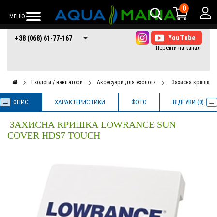
0
МЕНЮ
+38 (068) 61-77-
+38 (066) 61-77-
+38 (073) 61-77-
+38 (068) 61-77-167
167
167
167
Ехолоти / навігатори
Аксесуари для ехолота
Захисна кришка L
ОПИС
ХАРАКТЕРИСТИКИ
ФОТО
ВІДГУКИ (0)
ЗАХИСНА КРИШКА LOWRANCE SUN
COVER HDS7 TOUCH