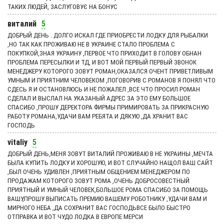
ТАКИХ ЛЮДЕЙ, ЗАСЛУГОВУЄ НА БОНУС
виталий
5
ДОБРЫЙ ДЕНЬ . ДОЛГО ИСКАЛ ГДЕ ПРИОБРЕСТИ ЛОДКУ ДЛЯ РЫБАЛКИ
,НО ТАК КАК ПРОЖИВАЮ НЕ В УКРАИНЕ СТАЛО ПРОБЛЕМА С
ПОКУПКОЙ,ЗНАЯ УКРАИНУ ,ПЕРВОЕ ЧТО ПРИХОДИТ В ГОЛОВУ ОБНАН
ПРОБЛЕМА ПЕРЕСЫЛКИ И ТД, И ВОТ МОЙ ПЕРВЫЙ ПЕРВЫЙ ЗВОНОК
МЕНЕДЖЕРУ КОТОРОГО ЗОВУТ РОМАН,ОКАЗАЛСЯ ОЧЕНТ ПРИВЕТЛИВЫМ
УМНЫМ И ПРИЯТНИМ ЧЕЛОВЕКОМ ,ПОГОВОРИВ С РОМАНОВ Я ПОНЯЛ ЧТО
СДЕСЬ Я И ОСТАНОВЛЮСЬ И НЕ ПОЖАЛЕЛ ,ВСЕ ЧТО ПРОСИЛ РОМАН
СДЕЛАЛ И ВЫСЛАЛ НА УКАЗАНЫЙ АДРЕС ЗА ЭТО ЕМУ БОЛЬШОЕ
СПАСИБО ,ПРОШУ ДЕРЕКТОРА ФИРМЫ ПРИМИРОВАТЬ ЗА ПРИКРАСНУЮ
РАБОТУ РОМАНА,УДАЧИ ВАМ РЕБЯТА И ДЯКУЮ ,ДА ХРАНИТ ВАС
ГОСПОДЬ
vitaliy
5
ДОБРЫЙ ДЕНЬ,МЕНЯ ЗОВУТ ВИТАЛИЙ ПРОЖИВАЮ В НЕ УКРАИНЫ ,МЕЧТА
БЫЛА КУПИТЬ ЛОДКУ И ХОРОШУЮ, И ВОТ СЛУЧАЙНО НАЩОЛ ВАШ САЙТ
,БЫЛ ОЧЕНЬ УДИВЛЕН ,ПРИЯТНЫМ ОБЩЕНИЕМ МЕНЕДЖЕРОМ ПО
ПРОДАЖАМ КОТОРОГО ЗОВУТ РОМА ,ОЧЕНЬ ДОБРОСОВЕСТНЫЙ
ПРИЯТНЫЙ И УМНЫЙ ЧЕЛОВЕК,БОЛЬШОЕ РОМА СПАСИБО ЗА ПОМОЩЬ
ВАШУ,ПРОШУ ВЫПИСАТЬ ПРЕМИЮ ВАШЕМУ РОБОТНИКУ ,УДАЧИ ВАМ И
МИРНОГО НЕБА ,ДА СОХРАНИТ ВАС ГОСПОДЬВСЕ БЫЛО БЫСТРО
ОТПРАВКА И ВОТ ЧУДО ЛОДКА В ЕВРОПЕ МЕРСИ