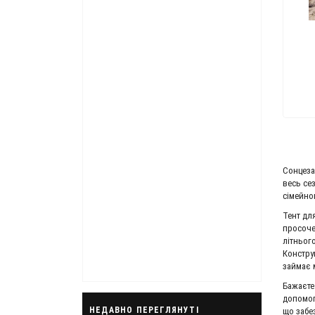
Човнови
14 
Сонцеза
весь се
сімейног
ПИТИ
Тент дл
просоче
тор Flover 55 T
літньог
2 556 грн.
Констру
займає 
Бажаєте
допомог
НЕДАВНО ПЕРЕГЛЯНУТІ
що забе