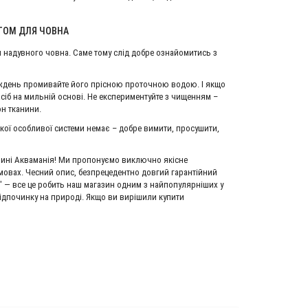
ТОМ ДЛЯ ЧОВНА
м надувного човна. Саме тому слід добре ознайомитись з
тиждень промивайте його прісною проточною водою. І якщо
асіб на мильній основі. Не експериментуйте з чищенням –
он тканини.
якої особливої ​​системи немає – добре вимити, просушити,
газині Акваманія! Ми пропонуємо виключно якісне
умовах. Чесний опис, безпрецедентно довгий гарантійний
" — все це робить наш магазин одним з найпопулярніших у
відпочинку на природі. Якщо ви вирішили купити
Човновий мотор Hidea HD 9.9 FHS
Човновий мотор Parsun F13.5A BM
Enduro
90 090 грн.
0 грн.