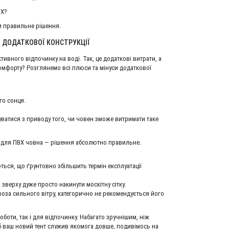
ВХ?
ОП ЯКІСТЬ
ХІТ ПРОДАЖУ
и правильне рішення.
И ДОДАТКОВОЇ КОНСТРУКЦІЇ
вного відпочинку на воді. Так, це додаткові витрати, а
комфорту? Розглянемо всі плюси та мінуси додаткової
го сонця.
уватися з приводу того, чи човен зможе витримати таке
ця для ПВХ човна — рішення абсолютно правильне.
ються, що ґрунтовно збільшить термін експлуатації
зверху дуже просто накинути москітну сітку.
роза сильного вітру, категорично не рекомендується його
Човновий мотор Mercury 9.9 MH 247CC
Човновий мотор Hidea HD 9.9 FH
87 360 грн.
0 грн.
боти, так і для відпочинку. Набагато зручнішим, ніж
об ваш новий тент служив якомога довше, подивімось на