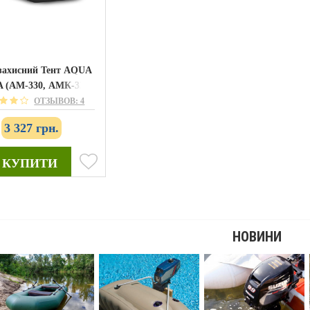
ЗНИЖКА!!!!!!!!!
захисний Тент AQUA
 (АМ-330, АМК-330)
ОТЗЫВОВ: 4
3 327 грн.
КУПИТИ
КУПИТИ
 міні AQUA MANIA зелений
Човновий електромотор Flover 55 TGS
КУПИТИ
946 грн.
15 232 грн.
 218 грн.
18 189 грн.
!!!!