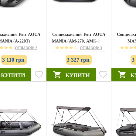
захисний Тент AQUA
Сонцезахисний Тент AQUA
Сонцезах
MANIA (А-220T)
MANIA (АМ-270, АМК-270)
MAN
ОТЗЫВОВ: 2
ОТЗЫВОВ: 3
3 110 грн.
3 327 грн.
3
КУПИТИ
КУПИТИ
К