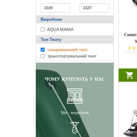
Виробник
AQUA MANIA
Сонце
Тип Тенту
сонцезахисний тент
транспортувальний тент
ЧОМУ КУПУЮТЬ У НАС
Ми - виробник