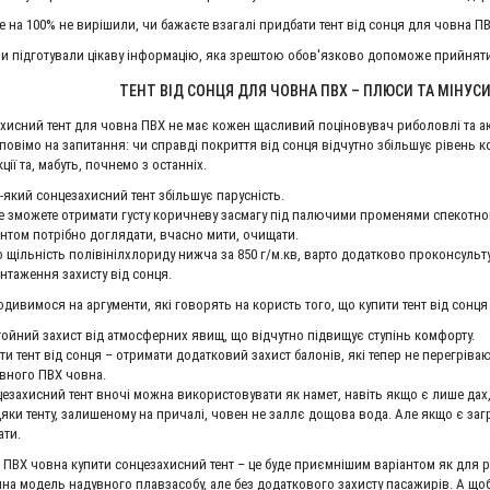
ще на 100% не вирішили, чи бажаєте взагалі придбати тент від сонця для човна П
АЖУ
ЗНИЖКА!!!!!!!!!
Т
Ми підготували цікаву інформацію, яка зрештою обов'язково допоможе прийнят
ТЕНТ ВІД СОНЦЯ ДЛЯ ЧОВНА ПВХ – ПЛЮСИ ТА МІНУС
хисний тент для човна ПВХ не має кожен щасливий поціновувач риболовлі та акти
дповімо на запитання: чи справді покриття від сонця відчутно збільшує рівень 
ції та, мабуть, почнемо з останніх.
-який сонцезахисний тент збільшує парусність.
е зможете отримати густу коричневу засмагу під палючими променями спекотно
ентом потрібно доглядати, вчасно мити, очищати.
 щільність полівінілхлориду нижча за 850 г/м.кв, варто додатково проконсульт
нтаження захисту від сонця.
одивимося на аргументи, які говорять на користь того, що купити тент від сон
ойний захист від атмосферних явищ, що відчутно підвищує ступінь комфорту.
ти тент від сонця – отримати додатковий захист балонів, які тепер не перегріва
вного ПВХ човна.
езахисний тент вночі можна використовувати як намет, навіть якщо є лише дах, 
яки тенту, залишеному на причалі, човен не заллє дощова вода. Але якщо є заг
ий мотор Hidea HD 9.9 FHS
Акумулятор AGM Exide ET 550 80 Ah
ати.
0 грн.
0 грн.
 ПВХ човна купити сонцезахисний тент – це буде приємнішим варіантом як для ро
чна модель надувного плавзасобу, але без додаткового захисту пасажирів. А щ