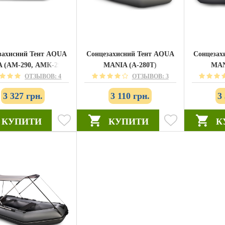
захисний Тент AQUA
Сонцезахисний Тент AQUA
Сонцезах
 (АМ-290, АМК-290)
MANIA (А-280T)
MAN
ОТЗЫВОВ: 4
ОТЗЫВОВ: 3
3 327 грн.
3 110 грн.
3
КУПИТИ
КУПИТИ
К