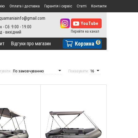
нію
Оплата і доставка
Гарантія і сервіс
Статті
Контакти
quamaniainfo@gmail.com
н - Сб: 9:00 - 19:00
0
Корзина
ит
Відгуки про магазин
тувати:
Показувати: