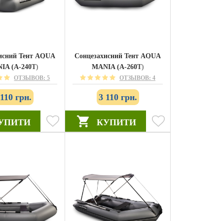
исний Тент AQUA
Сонцезахисний Тент AQUA
IA (А-240T)
MANIA (А-260T)
ОТЗЫВОВ: 5
ОТЗЫВОВ: 4
 110 грн.
3 110 грн.
УПИТИ
КУПИТИ