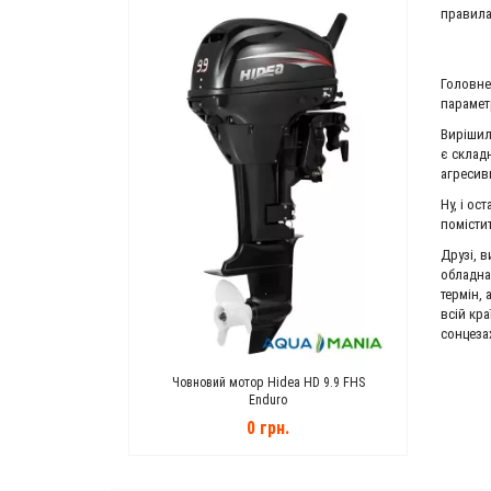
правила
Головне
парамет
Вирішил
є склад
агресив
Ну, і ос
помісти
Друзі, 
обладна
термін,
всій кр
сонцеза
de ET 650 100 Ah
Човновий мотор Hidea HD 9.9 FHS
Човнови
Enduro
н.
0 грн.