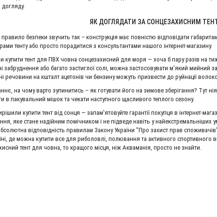
ЗНИЖКА!!!!!!!!!
 догляду.
ЯК ДОГЛЯДАТИ ЗА СОНЦЕЗАХИСНИМ ТЕН
 правило безпеки звучить так – конструкція має повністю відповідати габарита
рами тенту або просто порадитися з консультантами нашого інтернет-магазину.
и купити тент для ПВХ човна сонцезахисний для моря — хоча б пару разів на 
ні забруднення або багато застиглої солі, можна застосовувати м'який мийний з
ні речовини на кшталт ацетонів чи бензину можуть призвести до руйнації волок
таннє, на чому варто зупинитись – як готувати його на зимове зберігання? Тут ні
ти в пакувальний мішок та чекати наступного щасливого теплого сезону.
вирішили купити тент від сонця — запам'ятовуйте гарантії покупця в інтернет-ма
ння, яке стане надійним помічником і не підведе навіть у найекстремальніших 
 абсолютна відповідність правилам Закону України "Про захист прав споживачів
аїні, де можна купити все для риболовлі, полювання та активного спортивного 
хисний тент для човна, то кращого місця, ніж Акваманія, просто не знайти.
й мотор Parsun F13.5A BMS
Акумулятор AGM Exide ET 650 100 Ah
90 090 грн.
0 грн.