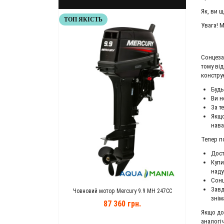
Як, ви 
ТОП ЯКІСТЬ
ХІТ ПРОД
Увага! 
Сонцеза
тому ві
конструк
Будь
Ви н
За т
Якщо
нава
Тепер п
Дост
Купи
наду
Сонц
Завд
de ET 550 80 Ah
Човновий мотор Mercury 9.9 MH 247CC
Човнов
знім
н.
87 360 грн.
Якщо до
аналогі