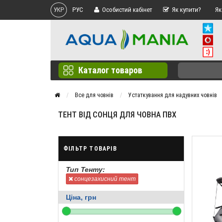
УКР
РУС
Особистий кабінет
Як купити?
Як
Каталог товаров
Все для човнів
Устаткування для надувних човнів
ТЕНТ ВІД СОНЦЯ ДЛЯ ЧОВНА ПВХ
ФІЛЬТР ТОВАРІВ
Тип Тенту:
сонцезахисний тент
Ціна, грн