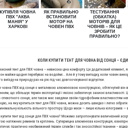
КУПИТИ
й електромотор Flover 55 T
КУПІВЛЯ ЧОВНА
ЯК ПРАВИЛЬНО
ТЕСТУВАННЯ
12 556 грн.
ПВХ "АКВА
ВСТАНОВИТИ
(ОБКАТКА)
993 грн.
МАНІЯ" У
МОТОР НА
МОТОРІВ ДЛЯ
ХАРКОВІ
ЧОВЕН ПВХ
ЧОВНІВ – ЯК ЦЕ
ЗРОБИТИ
ПРАВИЛЬНО?
КОЛИ КУПИТИ ТЕНТ ДЛЯ ЧОВНА ВІД СОНЦЯ – ЄД
хисний тент для ПВХ човна – невисока ціна комфорту. Це додатковий елемент, я
зон майже щодня перебуває на водоймі... Але й у тому випадку, коли човен вик
о виїзду на природу раз на рік під час довгоочікуваної відпустки.
я човна ПВХ від сонця є металевою алюмінієвою конструкцією, обтягнутий він
нням, що збільшує термін експлуатації і якісно забезпечує захисні властивості
о спекотного сонця, але також має завдяки своїм гідрофобним властивостям не
кцію, на яку кріпиться тент для ПВХ човна, можна досить швидко і легко зібрат
мінімальну кількість вільного простору. Щодо маси — лише кілька кілограмів — 
 купити тент від сонця для ПВХ човна? Можемо запропонувати величезний асорт
ою натяжних ременів та кріплень. Суперміцна алюмінієва конструкція, ювелірн
зпечує практично необмежений термін служби і так зносостійкої тканини – відк