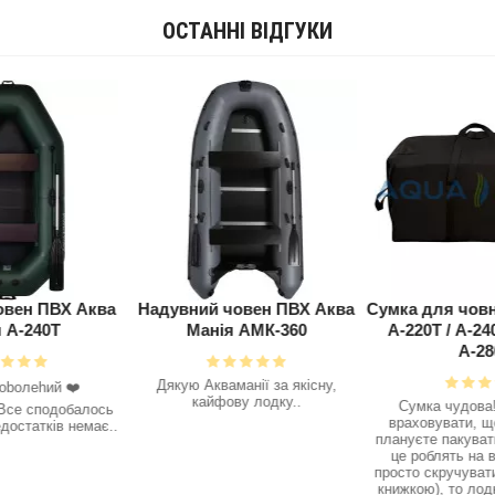
ОСТАННІ ВІДГУКИ
овен ПВХ Аква
Сумка для човна Аква Манія
Надувний чов
 АМК-360
А-220Т / А-240т / А-260Т /
Манія А
А-280Т
анії за якісну,
Одразу після пер
у лодку..
зрозумів, що н
Сумка чудова!! але треба
вибором човна , 
враховувати, що якщо Ви не
не слухав і купив
плануєте пакувати лодку так, як
, а не нднд , з 
це роблять на виробництві а
землі зібрав йог
просто скручувати (разом з слан
залишил
книжкою), то лодка А-260Т в цю