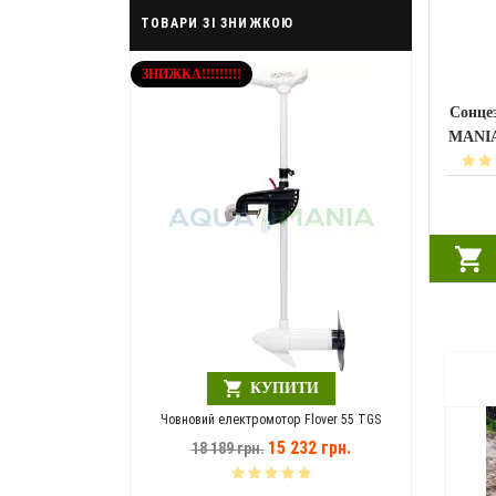
ТОВАРИ ЗІ ЗНИЖКОЮ
ЗНИЖКА!!!!!!!!!
Сонце
MANIA
Шезлонг
1
ЗНИЖКА!!!!!
ПИТИ
КУПИТИ
A MANIA зелений
Човновий електромотор Flover 55 TGS
946 грн.
15 232 грн.
18 189 грн.