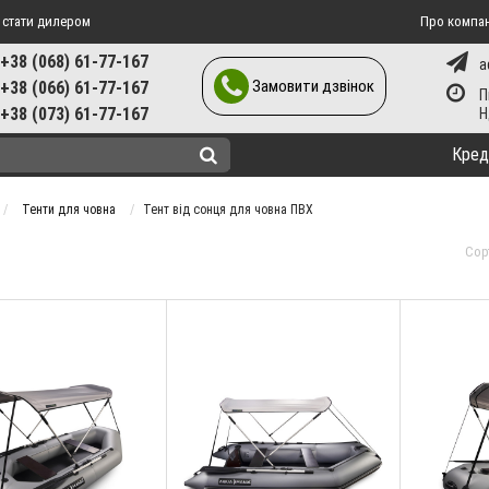
 стати дилером
Про компа
+38 (068) 61-77-167
a
Замовити дзвінок
+38 (066) 61-77-167
П
+38 (073) 61-77-167
Кред
Тенти для човна
Тент від сонця для човна ПВХ
Сор