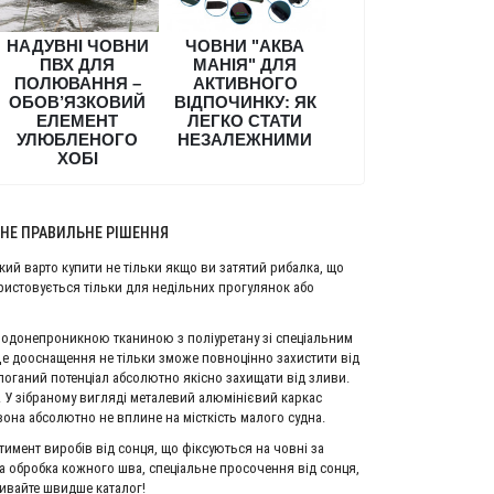
НАДУВНІ ЧОВНИ
ЧОВНИ "АКВА
ПВХ ДЛЯ
МАНІЯ" ДЛЯ
ПОЛЮВАННЯ –
АКТИВНОГО
ОБОВ’ЯЗКОВИЙ
ВІДПОЧИНКУ: ЯК
ЕЛЕМЕНТ
ЛЕГКО СТАТИ
УЛЮБЛЕНОГО
НЕЗАЛЕЖНИМИ
ХОБІ
ИНЕ ПРАВИЛЬНЕ РІШЕННЯ
кий варто купити не тільки якщо ви затятий рибалка, що
ористовується тільки для недільних прогулянок або
 водонепроникною тканиною з поліуретану зі спеціальним
. Це дооснащення не тільки зможе повноцінно захистити від
поганий потенціал абсолютно якісно захищати від зливи.
и. У зібраному вигляді металевий алюмінієвий каркас
вона абсолютно не вплине на місткість малого судна.
имент виробів від сонця, що фіксуються на човні за
а обробка кожного шва, спеціальне просочення від сонця,
ривайте швидше каталог!