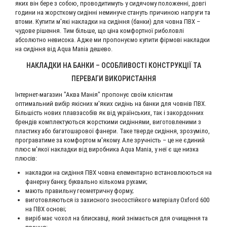
яких він бере з собою, проводитимуть у сидячому положенні, довгі
години на жорсткому сидінні неминуче стануть причиною напруги та
втоми. Купити м'які накладки на сидіння (банки) для човна ПВХ –
чудове рішення. Тим більше, що ціна комфортної риболовлі
абсолютно невисока. Адже ми пропонуємо купити фірмові накладки
на сидіння від Aqua Mania дешево.
НАКЛАДКИ НА БАНКИ – ОСОБЛИВОСТІ КОНСТРУКЦІЇ ТА
ПЕРЕВАГИ ВИКОРИСТАННЯ
Інтернет-магазин "Аква Манія" пропонує своїм клієнтам
оптимальний вибір якісних м'яких сидінь на банки для човнів ПВХ.
Більшість нових плавзасобів як від українських, так і закордонних
брендів комплектуються жорсткими сидіннями, виготовленими з
пластику або багатошарової фанери. Таке тверде сидіння, зрозуміло,
програватиме за комфортом м'якому. Але зручність – це не єдиний
плюс м'якої накладки від виробника Aqua Mania, у неї є ще низка
плюсів:
накладки на сидіння ПВХ човна елементарно встановлюються на
фанерну банку, буквально кількома рухами;
мають правильну геометричну форму;
виготовляються із захисного зносостійкого матеріалу Oxford 600
на ПВХ основі;
виріб має чохол на блискавці, який знімається для очищення та