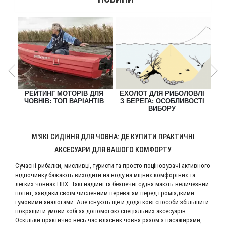
Е
РЕЙТИНГ МОТОРІВ ДЛЯ
ЕХОЛОТ ДЛЯ РИБОЛОВЛІ
П
 З
ЧОВНІВ: ТОП ВАРІАНТІВ
З БЕРЕГА: ОСОБЛИВОСТІ
ВИБОРУ
М'ЯКІ СИДІННЯ ДЛЯ ЧОВНА: ДЕ КУПИТИ ПРАКТИЧНІ
АКСЕСУАРИ ДЛЯ ВАШОГО КОМФОРТУ
Сучасні рибалки, мисливці, туристи та просто поціновувачі активного
відпочинку бажають виходити на воду на міцних комфортних та
легких човнах ПВХ. Такі надійні та безпечні судна мають величезний
попит, завдяки своїм численним перевагам перед громіздкими
гумовими аналогами. Але існують ще й додаткові способи збільшити
покращити умови хобі за допомогою спеціальних аксесуарів.
Оскільки практично весь час власник човна разом з пасажирами,