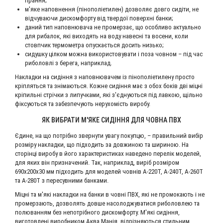
прання;
м'яке наповнення (пінополіетилен) дозволяє довго сидіти, не
відчуваючи дискомфорту від твердої поверхні банки;
даний тип наповнювача не промерзає, що особливо актуально
для рибалок, які виходять на воду навесні та восени, коли
стовпчик термометра опускається досить низько;
сидушку цілком можна використовувати і поза човном – під час
риболовлі з берега, наприклад.
Накладки на сидіння з наповнювачем із пінополіетилену просто
кріпляться та знімаються. Кожне сидіння має з обох боків дві міцні
кріпильні стрічки з липучками, які з'єднуються під лавкою, щільно
фіксуються та забезпечують нерухомість виробу.
ЯК ВИБРАТИ М'ЯКЕ СИДІННЯ ДЛЯ ЧОВНА ПВХ
Єдине, на що потрібно звернути увагу покупцю, – правильний вибір
розміру накладки, що підходить за довжиною та шириною. На
сторінці виробу в його характеристиках наведено перелік моделей,
для яких він призначений. Так, наприклад, виріб розміром
690х200х30 мм підходить для моделей човнів А-220Т, А-240Т, А-260Т
та А-280Т з пересувними банками.
Міцні та м'які накладки на банки в човні ПВХ, які не промокають і не
промерзають, дозволять довше насолоджуватися риболовлею та
полюванням без непотрібного дискомфорту. М'які сидіння,
виготовлені виробником Аква Манія, відрізняються стильним