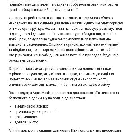
привабливим дизайном – по канту виробу розташовані контрастні
грані, а збоку нанесений логотип компанії.
Досвідчені рибалки знають, що в комплекті зі зручною м'якою
накладкою на ПВХ сидіння для човна можна купити ще одну корисну
річ – це сумка-рундук. Незамінний на практиці аксесуар розміщується
під сидінням і дає можливість скласти туди обладнання, снасті та
дрібні речі, тому площа судна використовується максимально
вигідно та раціонально. Сидіння з сумкою, що має численні кишені
та відділення, перетворюється на повноцінне комфортне робоче
місце рибалки. Усі необхідні снасті та потрібне приладдя будуть під
рукою і на своїх місцях.
Закривається сумка-рундук на блискавку і за допомогою таких
стрічок з липучками, як у м'якої накладки, кріпиться до сидіння.
Вологостійкий матеріал має високий ступінь зносостійкості і
відмінно захищає від намокання речі, які ви складете в сумку.
Вся продукція Aqua Mania, призначена для організації активного та
безпечного відпочинку на воді, відрізняється:
винятковою якістю;
зручністю у використанні;
практичністю;
довговічністю.
М'які накладки на сидіння для човна ПВХ і сумка-рундук прослужать