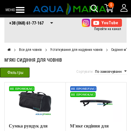
0
МЕНЮ
+38 (068) 61-77-
+38 (066) 61-77-
+38 (073) 61-77-
+38 (068) 61-77-167
167
167
167
Все для човнів
Устаткування для надувних човнів
Сидіння м'які
М'ЯКІ СИДІННЯ ДЛЯ ЧОВНІВ
Сортувати:
Фильтры
НЕ ПРОМОКАЄ!
НЕ ПРОМЕРЗАЄ!
НЕ ПРОМОКАЄ!
Сумка рундук для
М'яке сидіння для