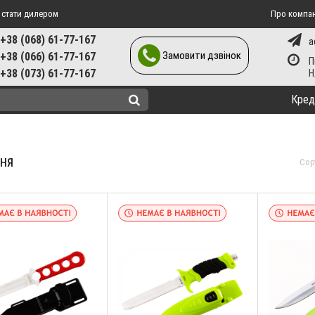
 стати дилером
Про компа
+38 (068) 61-77-167
a
Замовити дзвінок
+38 (066) 61-77-167
П
+38 (073) 61-77-167
Кред
ННЯ
Сор