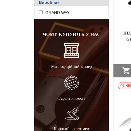
Виробник
GRAND WAY
НІ
ЧОМУ КУПУЮТЬ У НАС
G
Ми - офіційний Дилер
НА
Гарантія якості
Широкий асортимент