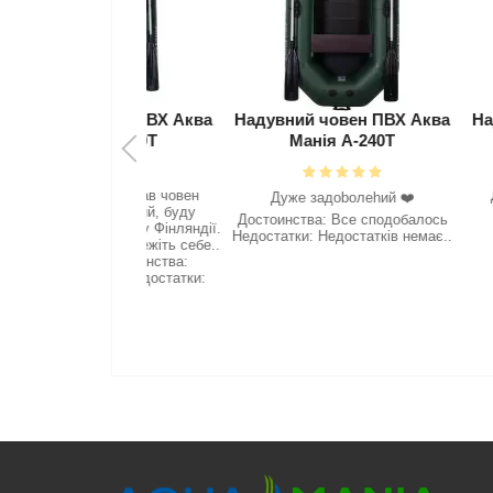
 човен ПВХ Аква
Надувний човен ПВХ Аква
Надувний ч
нія А-260Т
Манія А-240Т
Манія
ня, отримав човен
Дякую Аквам
Дyжe зaдoboлehий ❤️‍
уже вдячний, буду
кайфов
Достоинства: Все сподобалось
зійде лід у Фінляндії.
Недостатки: Недостатків немає..
ить. Бережіть себе..
ою. Достоинства:
 якість Недостатки:
Немає..