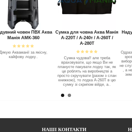
овен ПВХ Аква
Сумка для човна Аква Манія
Надувний чов
 АМК-360
А-220Т / А-240т / А-260Т /
Манія А
А-280Т
анії за якісну,
Одразу після пер
у лодку..
зрозумів, що н
Сумка чудова!! але треба
вибором човна , 
враховувати, що якщо Ви не
не слухав і купив
плануєте пакувати лодку так, як
, а не нднд , з 
це роблять на виробництві а
землі зібрав йог
просто скручувати (разом з слан
залишил
книжкою), то лодка А-260Т в цю
сумку зі скрипом війде, а..
НАШІ КОНТАКТИ
Н