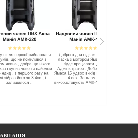
ен ПВХ Аква
Надувний човен ПВХ Аква
Човновий мотор 
МК-320
Манія АМК-400
AS
шої риболовлі я
Доброго дня підкажіть будь -
Я 94кг лодка килев
е помилився з
ласка з мотором Ямаха 15, як
км/ч, мотор поднят 
добре що нікого
буде працювати. Дякую
лодке прогресс 2м 
 човен з пайолом
Адміністратор : Доброго дня, з
в одного 94кг (14
першого разу на
Ямаха 15 удвох вихід на глісер 3-
пассажирами я 94кг
о за 3-4хв , і
4 сек. Загалом всі і
примерно и две же
ося ..
використовують АМК-400 з мото..
75кг скорост
АВІГАЦІЯ