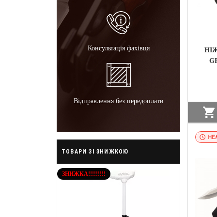
Консультація фахівця
НІ
G
Відправлення без передоплати
НА
ТОВАРИ ЗІ ЗНИЖКОЮ
ЗНИЖКА!!!!!!!!!