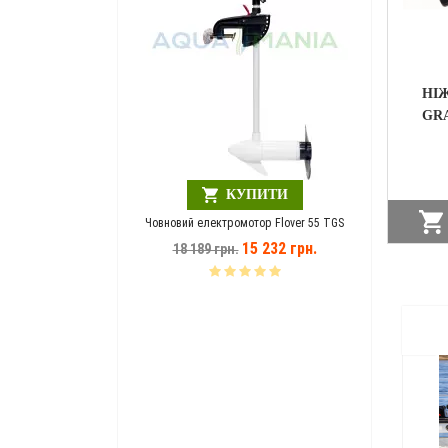
Шезлонг
НІ
1
GRA
ЗНИЖКА!!!!!
ПИТИ
КУПИТИ
A MANIA зелений
Човновий електромотор Flover 55 TGS
946 грн.
15 232 грн.
18 189 грн.
НА
Човнови
14 