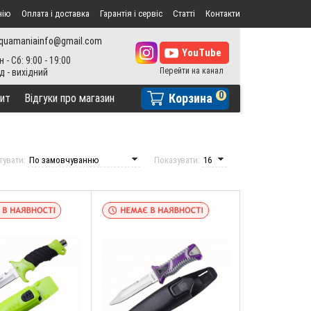
нію
Оплата і доставка
Гарантія і сервіс
Статті
Контакти
quamaniainfo@gmail.com
н - Сб: 9:00 - 19:00
0
Корзина
ит
Відгуки про магазин
тувати:
Показувати: