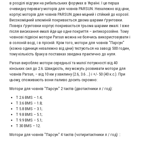
в розділі відгуки на рибальських форумах в Україні. І це перша
очевидну перевагу моторів для човнів PARSUN. Незалежно від ціни,
корпус моторів для човнів PARSUN дуже міцний і стійкий до корозії.
Високоміцний алюміній покривається двома шарами ґрунтовки.
Поверх ґрунтовки корпус покривається трьома шарами емалі. І вже
після висихання емалі йде ще одне покриття – антикорозійне. Тому
човнові підвісні мотори Parsun можна не боячись використовувати і
в солоній воді, і в прісній. Крім того, мотори для човнів "Парсун"
(кожна одиниця незалежно від ціни) тестуються на заводі 500 годин,
тому кількість браку в поставках зведена практично до нуля.
Parsun виробляє мотори середньої та малої потужності від 40
кінських сил до 2.6. Швидкість, яку можуть розвивати мотори для
човнів Parsun, – від 10 км у хвилину (2.6, 3.6 ...) і +/- 50 (40 к.с.). При
цьому, споживають вони паливо досить скромно:
Мотори для човнів "Парсун" 2 тактів (двотактники л / год):
T 2.6 BMS – 1.4;
T 3.6 BMS – 1.8;
T 5.8 BMS – 3.1;
T 9.8 BMS – 5.1;
T 9.9 BMS – 5.1;
T 30 BMS – 12.
Мотори для човнів "Парсун" 4 тактів (чотиритактники л / год) ::