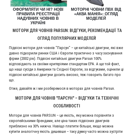
ОФОРМЛЯТИ ЧИ НІ? НОВІ
МОТОРНІ ЧОВНИ ПВХ ВІД
ЯК
Р
ПРАВИЛА РЕЄСТРАЦІЇ
«АКВА МАНІЯ»: ОГЛЯД
НАДУВНИХ ЧОВНІВ В
МОДЕЛЕЙ
Й
УКРАЇНІ
МОТОРИ ДЛЯ ЧОВНІВ PARSUN: ВІДГУКИ, РЕКОМЕНДАЦІЇ ТА
ОГЛЯД ПОПУЛЯРНИХ МОДЕЛЕЙ
Підвісні мотори для човнів "Парсун" – це китайські двигуни, які вже
давно підкорили ринки США і Європи практично з часу заснування
фірми (2002 рік). Підвісні китайські двигуни Parsun 100%
відповідають за своїми критеріями стандартам ЕРА. А ще той факт,
що наші сусіди з Америки та Східної Європи, за відгуками, оцінили ці
підвісні китайські двигуни досить високо, теж говорить багато про
що.
Отже, давайте ж і ми розберемося в моторах для човнів Parsun.
МОТОРИ ДЛЯ ЧОВНІВ "ПАРСУН" – ВІДГУКИ ТА ТЕХНІЧНІ
ОСОБЛИВОСТІ
Мотори для човнів PARSUN – це якість, яку можна порівняти з
європейськими брендами, але ціна таких підвісних двигунів
приблизно на 30% нижча. Навіщо платити більше, якщо можна
купити аналогічну якість дешевше – таку думку часто можна зустріти