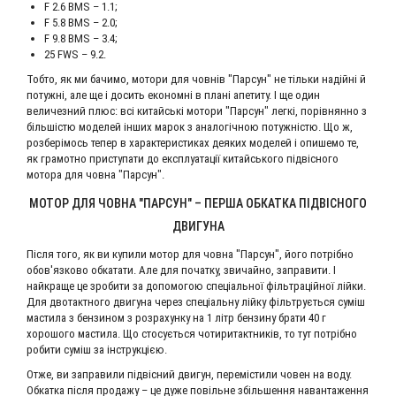
F 2.6 BMS – 1.1;
F 5.8 BMS – 2.0;
F 9.8 BMS – 3.4;
25 FWS – 9.2.
Тобто, як ми бачимо, мотори для човнів "Парсун" не тільки надійні й
потужні, але ще і досить економні в плані апетиту. І ще один
величезний плюс: всі китайські мотори "Парсун" легкі, порівнянно з
більшістю моделей інших марок з аналогічною потужністю. Що ж,
розберімось тепер в характеристиках деяких моделей і опишемо те,
як грамотно приступати до експлуатації китайського підвісного
мотора для човна "Парсун".
МОТОР ДЛЯ ЧОВНА "ПАРСУН" – ПЕРША ОБКАТКА ПІДВІСНОГО
ДВИГУНА
Після того, як ви купили мотор для човна "Парсун", його потрібно
обов'язково обкатати. Але для початку, звичайно, заправити. І
найкраще це зробити за допомогою спеціальної фільтраційної лійки.
Для двотактного двигуна через спеціальну лійку фільтрується суміш
мастила з бензином з розрахунку на 1 літр бензину брати 40 г
хорошого мастила. Що стосується чотиритактників, то тут потрібно
робити суміш за інструкцією.
Отже, ви заправили підвісний двигун, перемістили човен на воду.
Обкатка після продажу – це дуже повільне збільшення навантаження