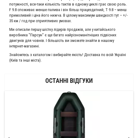
потужності, все-таки кількість тактів в одному циклі грає свою роль.
F 9.8 споживає менше палива і він більш працездатний, T 9.8 – менш
примхливий і ціна його нижча. В цілому максимум швидкості тут – +/-
35 км / год при сприятливих умовах.
Ми описали першу шістку лідерів продажів, але у китайського
виробника "Парсун" є ще багато найрізноманітніших підвісних
двигунів для човнів. І більшість ви зможете знайти в нашому
інтернет-магазині.
Знайомтесь з каталогом і вибирайте якість! Доставка по всій Україні
(Київ та інші міста).
ОСТАННІ ВІДГУКИ