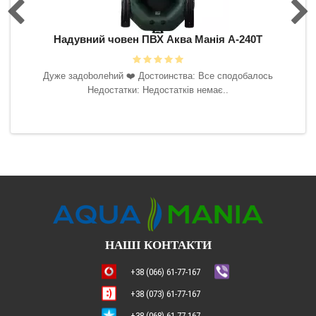
0Т
Надувний човен ПВХ Аква Манія А-240Т
Н
 буду
Дyжe зaдoboлehий ❤️‍ Достоинства: Все сподобалось
ить.
Недостатки: Недостатків немає..
ська
НАШІ КОНТАКТИ
+38 (066) 61-77-167
+38 (073) 61-77-167
+38 (068) 61-77-167