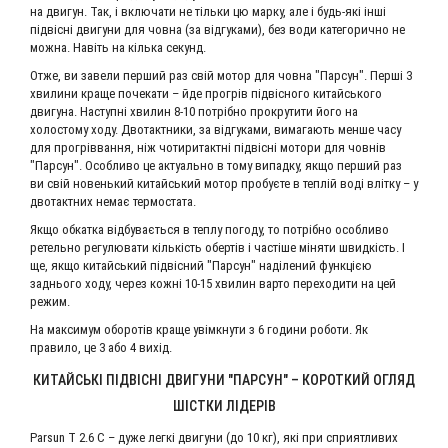
на двигун. Так, і включати не тільки цю марку, але і будь-які інші
підвісні двигуни для човна (за відгуками), без води категорично не
можна. Навіть на кілька секунд.
Отже, ви завели перший раз свій мотор для човна "Парсун". Перші 3
хвилини краще почекати – йде прогрів підвісного китайського
двигуна. Наступні хвилин 8-10 потрібно прокрутити його на
холостому ходу. Двотактники, за відгуками, вимагають менше часу
для прогріввання, ніж чотиритактні підвісні мотори для човнів
"Парсун". Особливо це актуально в тому випадку, якщо перший раз
ви свій новенький китайський мотор пробуєте в теплій воді влітку – у
двотактних немає термостата.
Якщо обкатка відбувається в теплу погоду, то потрібно особливо
ретельно регулювати кількість обертів і частіше міняти швидкість. І
ще, якщо китайський підвісний "Парсун" наділений функцією
заднього ходу, через кожні 10-15 хвилин варто переходити на цей
режим.
На максимум оборотів краще увімкнути з 6 години роботи. Як
правило, це 3 або 4 вихід.
КИТАЙСЬКІ ПІДВІСНІ ДВИГУНИ "ПАРСУН" – КОРОТКИЙ ОГЛЯД
ШІСТКИ ЛІДЕРІВ
Parsun T 2.6 С – дуже легкі двигуни (до 10 кг), які при сприятливих