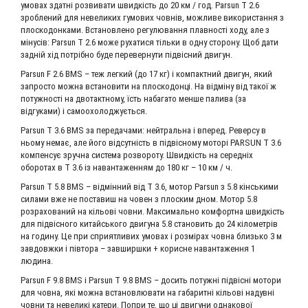
умовах здатні розвивати швидкість до 20 км / год. Parsun T 2.6
зроблений для невеликих гумових човнів, можливе використання з
плоскодонками. Встановлено регулювання плавності ходу, але з
мінусів: Parsun T 2.6 може рухатися тільки в одну сторону. Щоб дати
задній хід потрібно буде перевернути підвісний двигун.
Parsun F 2.6 BMS – теж легкий (до 17 кг) і компактний двигун, який
запросто можна встановити на плоскодонці. На відміну від такої ж
потужності на двотактному, їсть набагато менше палива (за
відгуками) і самоохолоджується.
Parsun T 3.6 BMS за передачами: нейтральна і вперед. Реверсу в
ньому немає, але його відсутність в підвісному моторі PARSUN T 3.6
компенсує зручна система розвороту. Швидкість на середніх
оборотах в T 3.6 із навантаженням до 180 кг – 10 км / ч.
Parsun T 5.8 BMS – відмінний від T 3.6, мотор Parsun з 5.8 кінськими
силами вже не поставиш на човен з плоским дном. Мотор 5.8
розрахований на кільові човни. Максимально комфортна швидкість
для підвісного китайського двигуна 5.8 становить до 24 кілометрів
на годину. Це при сприятливих умовах і розмірах човна близько 3 м
завдовжки і півтора – завширшки + корисне навантаження 1
людина.
Parsun F 9.8 BMS і Parsun T 9.8 BMS – досить потужні підвісні мотори
для човна, які можна встановлювати на габаритні кільові надувні
човни та невеликі катери. Попри те, що ці двигуни однакової