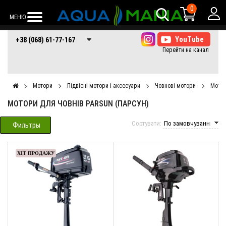
0
МЕНЮ
+38 (068) 61-77-
+38 (066) 61-77-
+38 (073) 61-77-
+38 (068) 61-77-167
167
167
167
Мотори
Підвісні мотори і аксесуари
Човнові мотори
Мотор
МОТОРИ ДЛЯ ЧОВНІВ PARSUN (ПАРСУН)
Сортувати:
Фильтры
ХІТ ПРОДАЖУ