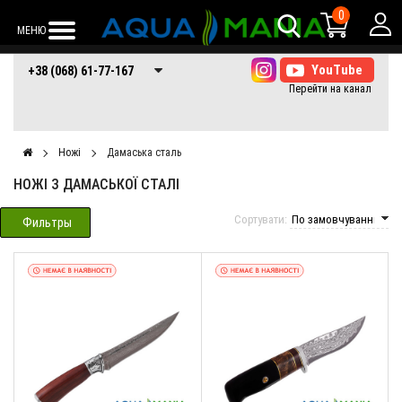
0
МЕНЮ
+38 (068) 61-77-
+38 (066) 61-77-
+38 (073) 61-77-
+38 (068) 61-77-167
167
167
167
Ножі
Дамаська сталь
НОЖІ З ДАМАСЬКОЇ СТАЛІ
Сортувати:
Фильтры