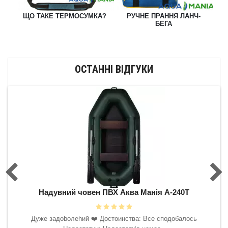
ЩО ТАКЕ ТЕРМОСУМКА?
РУЧНЕ ПРАННЯ ЛАНЧ-
П
БЕГА
ТИ
ОСТАННІ ВІДГУКИ
0Т
Надувний човен ПВХ Аква Манія А-240Т
Н
 буду
Дyжe зaдoboлehий ❤️‍ Достоинства: Все сподобалось
ить.