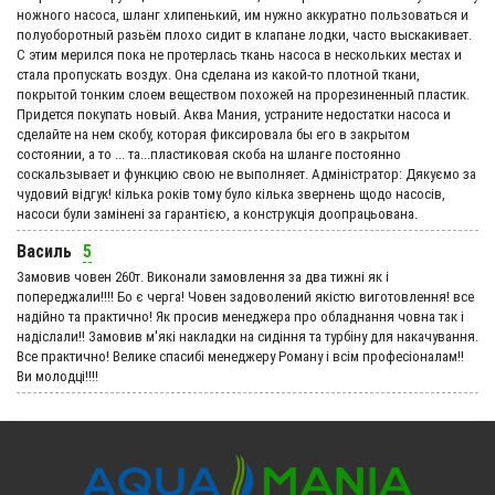
ножного насоса, шланг хлипенький, им нужно аккуратно пользоваться и
полуоборотный разьём плохо сидит в клапане лодки, часто выскакивает.
С этим мерился пока не протерлась ткань насоса в нескольких местах и
стала пропускать воздух. Она сделана из какой-то плотной ткани,
покрытой тонким слоем веществом похожей на прорезиненный пластик.
Придется покупать новый. Аква Мания, устраните недостатки насоса и
сделайте на нем скобу, которая фиксировала бы его в закрытом
состоянии, а то ... та...пластиковая скоба на шланге постоянно
соскальзывает и функцию свою не выполняет. Адмiнiстратор: Дякуємо за
чудовий вiдгук! кілька років тому було кілька звернень щодо насосів,
насоси були замінені за гарантією, а конструкція доопрацьована.
Василь
5
Замовив човен 260т. Виконали замовлення за два тижні як і
попереджали!!!! Бо є черга! Човен задоволений якістю виготовлення! все
надійно та практично! Як просив менеджера про обладнання човна так і
надіслали!! Замовив м'які накладки на сидіння та турбіну для накачування.
Все практично! Велике спасибі менеджеру Роману і всім професіоналам!!
Ви молодці!!!!