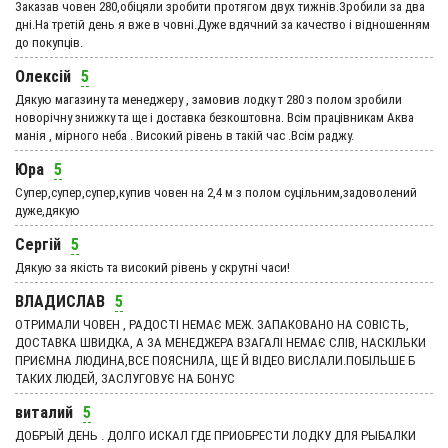
Заказав човен 280,обіцяли зробити протягом двух тижнів.Зробили за два
дні.На третій день я вже в човні.Дуже вдячний за качество і відношенням
до покупців.
Олексій
5
Дякую магазину та менеджеру , замовив лодку т 280 з полом зробили
новорічну знижку та ще і доставка безкоштовна. Всім працівникам Аква
манія , мірного неба . Високий рівень в такій час .Всім раджу.
Юра
5
Супер,супер,супер,купив човен на 2,4 м з полом суцільним,задоволений
дуже,дякую
Сергій
5
Дякую за якість та високий рівень у скрутні часи!
ВЛАДИСЛАВ
5
ОТРИМАЛИ ЧОВЕН , РАДОСТІ НЕМАЄ МЕЖ. ЗАПАКОВАНО НА СОВІСТЬ,
ДОСТАВКА ШВИДКА, А ЗА МЕНЕДЖЕРА ВЗАГАЛІ НЕМАЄ СЛІВ, НАСКІЛЬКИ
ПРИЄМНА ЛЮДИНА,ВСЕ ПОЯСНИЛА, ЩЕ Й ВІДЕО ВИСЛАЛИ.ПОБІЛЬШЕ Б
ТАКИХ ЛЮДЕЙ, ЗАСЛУГОВУЄ НА БОНУС
виталий
5
ДОБРЫЙ ДЕНЬ . ДОЛГО ИСКАЛ ГДЕ ПРИОБРЕСТИ ЛОДКУ ДЛЯ РЫБАЛКИ