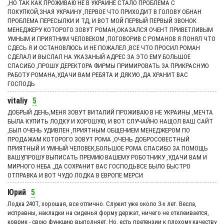
,НО ТАК КАК ПРОЖИВАЮ НЕ В УКРАИНЕ СТАЛО ПРОБЛЕМА С
ПОКУПКОЙ,ЗНАЯ УКРАИНУ ,ПЕРВОЕ ЧТО ПРИХОДИТ В ГОЛОВУ ОБНАН
ПРОБЛЕМА ПЕРЕСЫЛКИ И ТД, И ВОТ МОЙ ПЕРВЫЙ ПЕРВЫЙ ЗВОНОК
МЕНЕДЖЕРУ КОТОРОГО ЗОВУТ РОМАН,ОКАЗАЛСЯ ОЧЕНТ ПРИВЕТЛИВЫМ
УМНЫМ И ПРИЯТНИМ ЧЕЛОВЕКОМ ,ПОГОВОРИВ С РОМАНОВ Я ПОНЯЛ ЧТО
СДЕСЬ Я И ОСТАНОВЛЮСЬ И НЕ ПОЖАЛЕЛ ,ВСЕ ЧТО ПРОСИЛ РОМАН
СДЕЛАЛ И ВЫСЛАЛ НА УКАЗАНЫЙ АДРЕС ЗА ЭТО ЕМУ БОЛЬШОЕ
СПАСИБО ,ПРОШУ ДЕРЕКТОРА ФИРМЫ ПРИМИРОВАТЬ ЗА ПРИКРАСНУЮ
РАБОТУ РОМАНА,УДАЧИ ВАМ РЕБЯТА И ДЯКУЮ ,ДА ХРАНИТ ВАС
ГОСПОДЬ
vitaliy
5
ДОБРЫЙ ДЕНЬ,МЕНЯ ЗОВУТ ВИТАЛИЙ ПРОЖИВАЮ В НЕ УКРАИНЫ ,МЕЧТА
БЫЛА КУПИТЬ ЛОДКУ И ХОРОШУЮ, И ВОТ СЛУЧАЙНО НАЩОЛ ВАШ САЙТ
,БЫЛ ОЧЕНЬ УДИВЛЕН ,ПРИЯТНЫМ ОБЩЕНИЕМ МЕНЕДЖЕРОМ ПО
ПРОДАЖАМ КОТОРОГО ЗОВУТ РОМА ,ОЧЕНЬ ДОБРОСОВЕСТНЫЙ
ПРИЯТНЫЙ И УМНЫЙ ЧЕЛОВЕК,БОЛЬШОЕ РОМА СПАСИБО ЗА ПОМОЩЬ
ВАШУ,ПРОШУ ВЫПИСАТЬ ПРЕМИЮ ВАШЕМУ РОБОТНИКУ ,УДАЧИ ВАМ И
МИРНОГО НЕБА ,ДА СОХРАНИТ ВАС ГОСПОДЬВСЕ БЫЛО БЫСТРО
ОТПРАВКА И ВОТ ЧУДО ЛОДКА В ЕВРОПЕ МЕРСИ
Юрий
5
Лодка 240Т, хорошая, все отлично. Служит уже около 3-х лет. Весла,
исправны, накладки на сиденья форму держат, ничего не отклеивается,
коврик - свою функцию выполняет. Но, есть претензии к плохому качеству