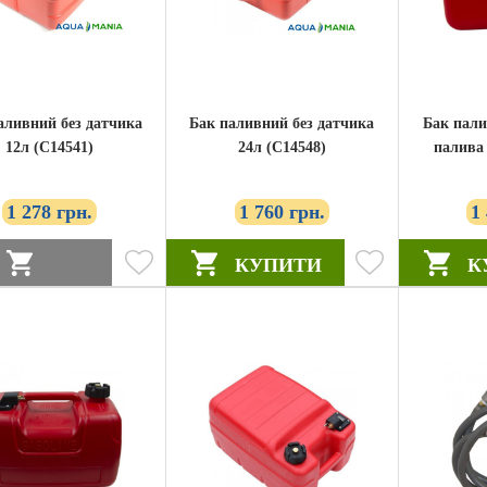
аливний без датчика
Бак паливний без датчика
Бак пали
12л (C14541)
24л (C14548)
палива
1 278 грн.
1 760 грн.
1
КУПИТИ
К
ЗАМОВЛЕННЯ