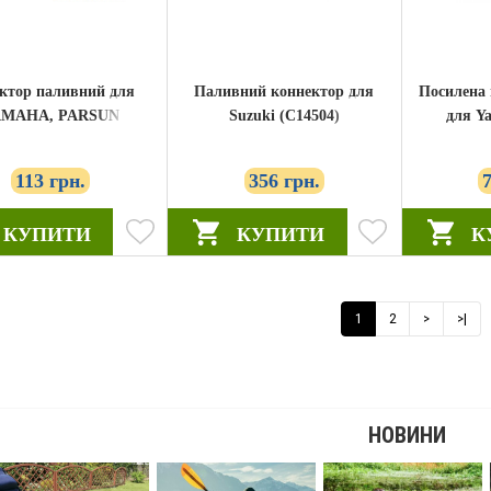
ктор паливний для
Паливний коннектор для
Посилена 
AMAHA, PARSUN
Suzuki (C14504)
для Y
(C14536-1)
113 грн.
356 грн.
КУПИТИ
КУПИТИ
К
1
2
>
>|