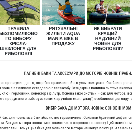
ПРАВИЛА
РЯТУВАЛЬНІ
ЯК ВИБРАТИ
БЕЗПОМИЛКОВО
ЖИЛЕТИ AQUA
КРАЩИЙ
ГО ВИБОРУ
MANIA ВЖЕ В
НАДУВНИЙ
КРІСЛА-
ПРОДАЖУ
ЧОВЕН ДЛЯ
ШЕЗЛОНГА ДЛЯ
РИБОЛОВЛІ?
РИБОЛОВЛІ
ПАЛИВНІ БАКИ ТА АКСЕСУАРИ ДО МОТОРІВ ЧОВНІВ: ПРА
ен прослужив довго, потрібно правильно його укомплектувати. Особливо ретел
и вона є важливою складовою плавзасобу. Стандартна паливна система включає к
а, ключ горловини, конектор і фільтр. Основа такої системи – бак для мотора, 
ого продуманого вибору залежить зручність експлуатації, особливості догляду т
ВИБІР БАКА ДО МОТОРА ЧОВНА: ОСНОВНІ МО
 бак для човна має бути абсолютно герметичним. Оскільки будь-який дефект спри
ня. Бак для мотора човна виготовляється з жорсткого пластику. Цей матеріал м
вому плані. Тому і ціна бака для човнового мотора не шокує покупців. Але вона