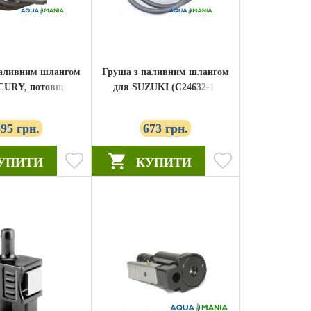
паливним шлангом
Груша з паливним шлангом
CURY, потовщена
для SUZUKI (C24632-1)
(C24638)
895 грн.
673 грн.
УПИТИ
КУПИТИ