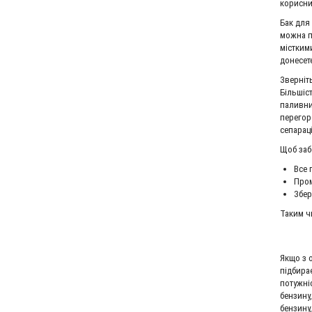
корисни
Бак для
можна п
місткими
донесет
Зверніть
Більшіс
паливни
перегор
сепарац
Щоб заб
Все 
Пром
Збер
Таким ч
Якщо з 
підбирає
потужні
бензину
бензину,