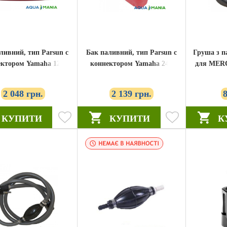
ливний, тип Parsun c
Бак паливний, тип Parsun c
Груша з 
ектором Yamaha 12л
коннектором Yamaha 24л
для MER
(TANK 12 new)
(TANK 24 new)
2 048 грн.
2 139 грн.
КУПИТИ
КУПИТИ
К
ЗНИЖКА!!!!!!!!!