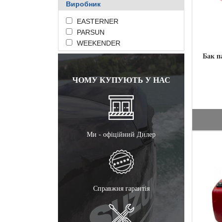
Виробник
EASTERNER
PARSUN
WEEKENDER
Бак п
ЧОМУ КУПУЮТЬ У НАС
Ми - офіційний Дилер
ПЕРЕД
Справжня гарантія