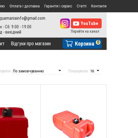
нію
Оплата і доставка
Гарантія і сервіс
Статті
Контакти
quamaniainfo@gmail.com
н - Сб: 9:00 - 19:00
0
Корзина
ит
Відгуки про магазин
тувати:
Показувати: