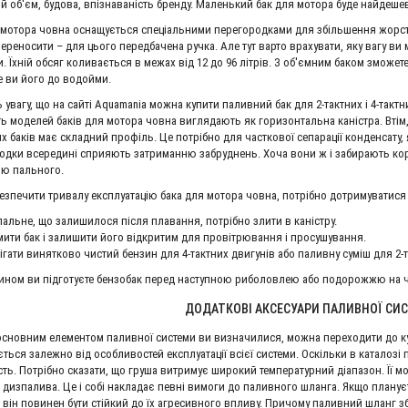
й об'єм, будова, впізнаваність бренду. Маленький бак для мотора буде найдешев
 мотора човна оснащується спеціальними перегородками для збільшення жорстк
ереносити – для цього передбачена ручка. Але тут варто врахувати, яку вагу ви 
. Їхній обсяг коливається в межах від 12 до 96 літрів. З об'ємним баком зможете
е ви його до водойми.
 увагу, що на сайті Aquamania можна купити паливний бак для 2-тактних і 4-такт
ть моделей баків для мотора човна виглядають як горизонтальна каністра. Втім, 
х баків має складний профіль. Це потрібно для часткової сепарації конденсату,
одки всередині сприяють затриманню забруднень. Хоча вони ж і забирають кор
ію пального.
езпечити тривалу експлуатацію бака для мотора човна, потрібно дотримуватися
пальне, що залишилося після плавання, потрібно злити в каністру.
ити бак і залишити його відкритим для провітрювання і просушування.
ігати винятково чистий бензин для 4-тактних двигунів або паливну суміш для 2-т
ином ви підготуєте бензобак перед наступною риболовлею або подорожжю на ч
ДОДАТКОВІ АКСЕСУАРИ ПАЛИВНОЇ СИ
основним елементом паливної системи ви визначилися, можна переходити до куп
ться залежно від особливостей експлуатації всієї системи. Оскільки в каталозі п
сть. Потрібно сказати, що груша витримує широкий температурний діапазон. Її 
, дизпалива. Це і собі накладає певні вимоги до паливного шланга. Якщо план
 він повинен бути стійкий до їх агресивного впливу. Причому паливний шланг збе