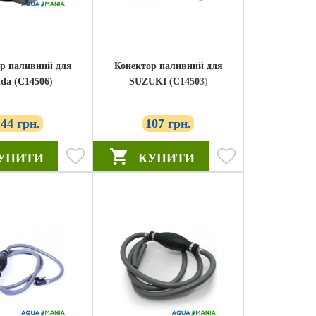
р паливний для
Конектор паливний для
da (C14506)
SUZUKI (C14503)
144 грн.
107 грн.
УПИТИ
КУПИТИ