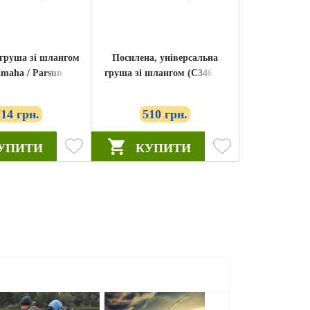
груша зі шлангом
Посилена, універсальна
amaha / Parsun
груша зі шлангом (C34634)
(C34620)
714 грн.
510 грн.
УПИТИ
КУПИТИ