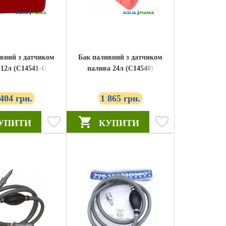
вний з датчиком
Бак паливний з датчиком
 12л (C14541-G)
палива 24л (C14540)
 404 грн.
1 865 грн.
УПИТИ
КУПИТИ