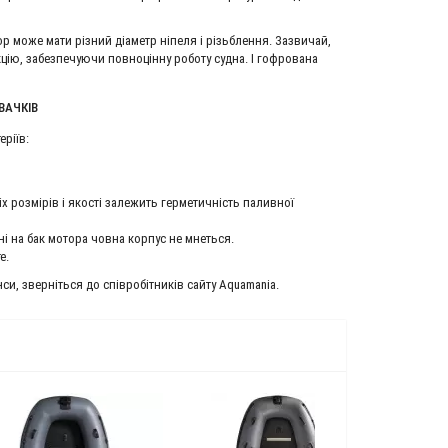
р може мати різний діаметр ніпеля і різьблення. Зазвичай,
цію, забезпечуючи повноцінну роботу судна. І гофрована
ВАЧКІВ
ріїв:
х розмірів і якості залежить герметичність паливної
ні на бак мотора човна корпус не мнеться.
е.
си, зверніться до співробітників сайту Aquamania.