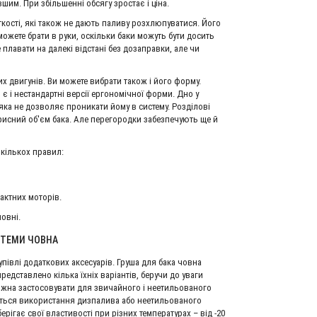
шим. При збільшенні обсягу зростає і ціна.
ості, які також не дають паливу розхлюпуватися. Його
можете брати в руки, оскільки баки можуть бути досить
 плавати на далекі відстані без дозаправки, але чи
них двигунів. Ви можете вибрати також і його форму.
є і нестандартні версії ергономічної форми. Дно у
 яка не дозволяє проникати йому в систему. Розділові
исний об'єм бака. Але перегородки забезпечують ще й
 кількох правил:
актних моторів.
овні.
СТЕМИ ЧОВНА
івлі додаткових аксесуарів. Груша для бака човна
редставлено кілька їхніх варіантів, беручи до уваги
можна застосовувати для звичайного і неетильованого
ується використання дизпалива або неетильованого
рігає свої властивості при різних температурах – від -20