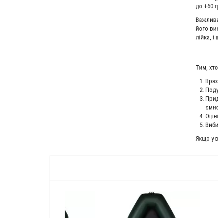
до +60 г
Важлива
його ви
лійка, і
Тим, хт
Врах
Поду
Прид
ємно
Оцін
Виби
Якщо у 