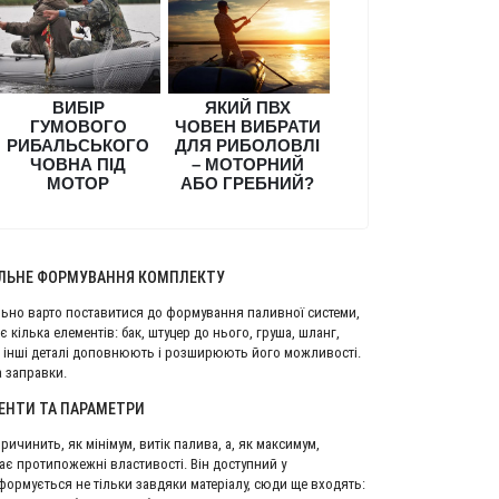
ВИБІР
ЯКИЙ ПВХ
ГУМОВОГО
ЧОВЕН ВИБРАТИ
РИБАЛЬСЬКОГО
ДЛЯ РИБОЛОВЛІ
ЧОВНА ПІД
– МОТОРНИЙ
МОТОР
АБО ГРЕБНИЙ?
ВИЛЬНЕ ФОРМУВАННЯ КОМПЛЕКТУ
ьно варто поставитися до формування паливної системи,
ілька елементів: бак, штуцер до нього, груша, шланг,
всі інші деталі доповнюють і розширюють його можливості.
а заправки.
МЕНТИ ТА ПАРАМЕТРИ
чинить, як мінімум, витік палива, а, як максимум,
ає протипожежні властивості. Він доступний у
 формується не тільки завдяки матеріалу, сюди ще входять: