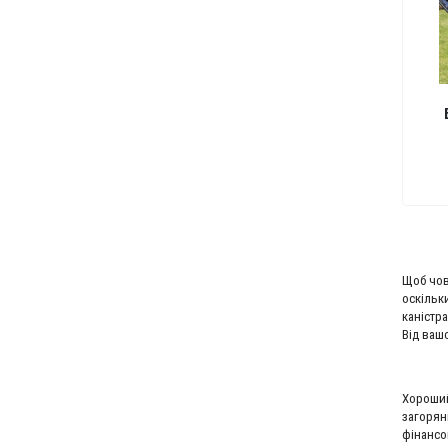
Щоб чов
оскільк
каністр
Від ваш
Хороший
загорян
фінансо