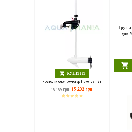
Груша
для 
Шезлонг
по
1
ЗНИЖКА!!!!!
ПИТИ
КУПИТИ
A MANIA зелений
Човновий електромотор Flover 55 TGS
946 грн.
15 232 грн.
18 189 грн.
Човнови
14 