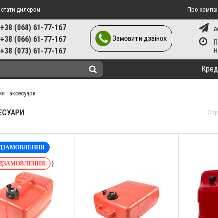
 стати дилером
Про компа
+38 (068) 61-77-167
a
Замовити дзвінок
+38 (066) 61-77-167
П
+38 (073) 61-77-167
Кред
ки і аксесуари
ЕСУАРИ
Сор
ДЗАМОВЛЕННЯ
}
ДЗАМОВЛЕННЯ