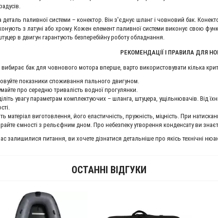
радусів.
 деталь паливної системи – конектор. Він з'єднує шланг і човновий бак. Конекто
конують з латуні або хрому. Кожен елемент паливної системи виконує свою функ
 штуцер в двигун гарантують безперебійну роботу обладнання.
РЕКОМЕНДАЦІЇ І ПРАВИЛА ДЛЯ НО
о вибирає бак для човнового мотора вперше, варто використовувати кілька крите
овуйте показники споживання пального двигуном.
майте про середню тривалість водної прогулянки.
іліть увагу параметрам комплектуючих – шланга, штуцера, ущільнювачів. Від їхні
сті.
іть матеріал виготовлення, його еластичність, пружність, міцність. При натискан
райте ємності з рельєфним дном. Про небезпеку утворення конденсату ви знаєт
вас залишилися питання, ви хочете дізнатися детальніше про якісь технічні нюан
ОСТАННІ ВІДГУКИ