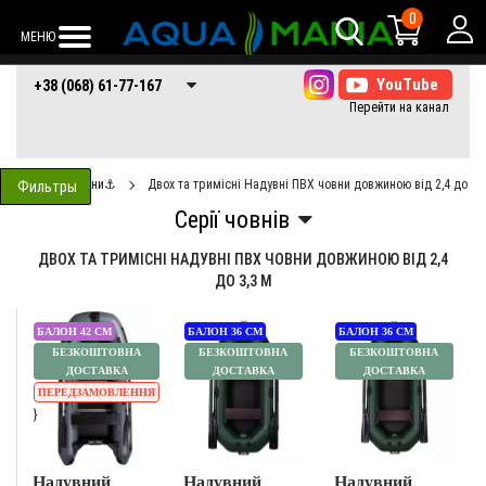
0
МЕНЮ
+38 (068) 61-77-
+38 (066) 61-77-
+38 (073) 61-77-
+38 (068) 61-77-167
167
167
167
Човни⚓
Двох та тримісні Надувні ПВХ човни довжиною від 2,4 до 3,
Фильтры
ДВОХ ТА ТРИМІСНІ НАДУВНІ ПВХ ЧОВНИ ДОВЖИНОЮ ВІД 2,4
ДО 3,3 М
БАЛОН 42 СМ
БАЛОН 36 СМ
БАЛОН 36 СМ
БЕЗКОШТОВНА
БЕЗКОШТОВНА
БЕЗКОШТОВНА
ДОСТАВКА
ДОСТАВКА
ДОСТАВКА
ПЕРЕДЗАМОВЛЕННЯ
}
Надувний
Надувний
Надувний