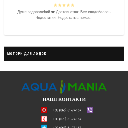
 буду
Дyжe зaдoboлehий ❤️‍ Достоинства: Все сподобалось
ить.
Недостатки: Недостатків немає..
ська
МОТОРИ ДЛЯ ЛОДОК
НАШІ КОНТАКТИ
+38 (066) 61-77-167
+38 (073) 61-77-167
+38 (068) 61-77-167