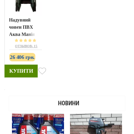
Надувний
човен ПВХ
Аква Манія
АМК-270
ОТЗЫВОВ: 15
26 406 грн.
КУПИТИ