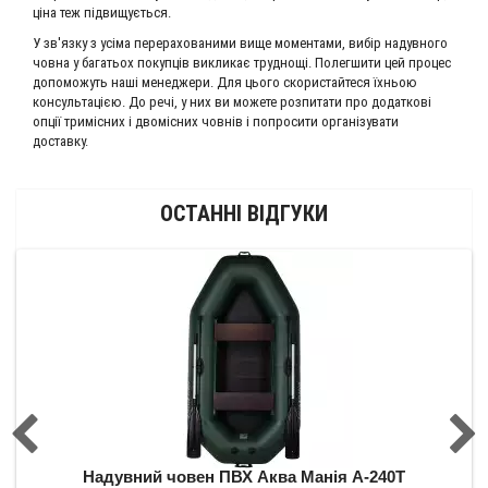
ціна теж підвищується.
У зв'язку з усіма перерахованими вище моментами, вибір надувного
човна у багатьох покупців викликає труднощі. Полегшити цей процес
допоможуть наші менеджери. Для цього скористайтеся їхньою
консультацією. До речі, у них ви можете розпитати про додаткові
опції тримісних і двомісних човнів і попросити організувати
доставку.
ОСТАННІ ВІДГУКИ
0Т
Надувний човен ПВХ Аква Манія А-240Т
Н