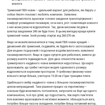
аналога.
Тримісний ПВХ-човен – ідеальний варіант для рибалок, які беруть з
собою безліч поклажі і люблять компанію. Заявлена ​​
пасажиромісткість враховує головні завдання транспортування і
комфорт розміщення пасажирів, хоча вага, ріст і комплекція кожного
з них може разюче відрізнятися. Так, двом високим людям в
шлюпці завдовжки 240 см буде тісно. В цьому випадку краще купити
тримісний човен. Їхній розмір стартує від 260-270 см.
Якщо не можете визначитися в тому, який ПВХ-човен кращий –
двомісний або тримісний, подумайте, як будете його застосовувати.
Для водних подорожей і подолання водойм вистачить заявленої
пасажиромісткості. Якщо ж судно купуєте для риболовлі, вимоги до
розміру кокпіта підвищуються. Для двох спінінгістів може і
триметрового надувного човна виявитися недостатньо. Ще варто
враховувати, що гребні і моторні моделі однакового розміру
відрізняються корисним простором. У гребному гумовому човні
вільного місця більше, у моторок 15-20 см з'їдає транцева плита.
Здебільшого вибір надувного човна з більшою пасажиромісткістю
цілком виправданий. Таке рішення працює на перспективу –
оскільки буде можливість потіснитися, запросити на борт ще одного
компаньйона, та й про дітей, що підростають, теж варто пам'ятати.
Але важливо враховувати й негативні моменти: збільшується вага,
потрібно більше часу на складання, потрібен більш потужний мотор,