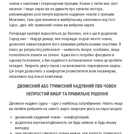
човни з навісним і стаціонарним транцем. Кожен з типів має свої
нюанси. І якщо зараз ви не думаєте про купівлю мотора,
рекомендуємо розглянути варіанти надувних човнів з транцем.
Можливо, така ідея виникне в майбутньому, незалежно від того
одно-, дво- або тримісний човен ви вибрали наразі.
Попередні критерії відносяться до базових, але є ще й додаткові.
Серед них – тверде днище, яке покращує ходові якості човна,
дозволяє навантажувати його важкими рибальськими снастями. В
плюс до результату риболовлі – наявність якоря, особливо, якщо
полюбляєте ловити на спінінг. Адже його потрібно фіксувати в
одному положенні, а без надійного встановлення човна це зробити
складно. Зверніть увагу також і на можливість пересування сидінь.
Ця опція дозволить з комфортом розміститися всім пасажирам,
незалежно від їхньої комплекції.
ДВОМІСНИЙ АБО ТРИМІСНИЙ НАДУВНИЙ ПВХ-ЧОВЕН:
НЕПРОСТИЙ ВИБІР ТА ПРАВИЛЬНЕ РІШЕННЯ
Двомісні надувні судна – одні з найбільш затребуваних. Навіть якщо
ви любите рибалити на самоті, варто звернути увагу на парні моделі:
двомісний надувний човен – комфортніший;
додаткова вантажопідйомність не буде зайвою в будь-якому
випадку;
ціна двомісного гумового човна нижча, ніж вартість тримісного