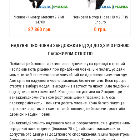
0 100
Човновий мотор Mercury 9.9 MH
Човновий мотор Hidea HD 9.9 FHS
Чов
247CC
Enduro
87 360 грн.
0 грн.
НАДУВНІ ПВХ-ЧОВНИ ЗАВДОВЖКИ ВІД 2,4 ДО 3,3 М З РІЗНОЮ
ПАСАЖИРОМІСТКІСТЮ
Любителі риболовлі та активного відпочинку на природі в певний
час приймають рішення про придбання човна. Він полегшує деякі
моменти хобі та перетворює звичайний похід в захопливу пригоду.
Але купівля надувного човна викликає безліч питань. Весь процес
стартує з вибору моделі, виходячи з вартості та якості. Але подібний
підхід не зовсім грамотний. Краще орієнтуватися на 2 параметри:
вантажопідйомність і комфорт розміщення пасажирів. А ось
пасажиромісткість – поняття досить умовне. Хоча багато покупців
оцінюють асортимент саме в такій площині, вибираючи трьох- або
двомісні надувні човни.
Вантажопідйомність надувного човна розраховується з урахуванням
середньої ваги людини (близько 75 кг), габаритів максимально
допустимого двигуна і додаткового спорядження. З цим параметром
безпосередньо пов'язана безпека судна. Тому що навіть при