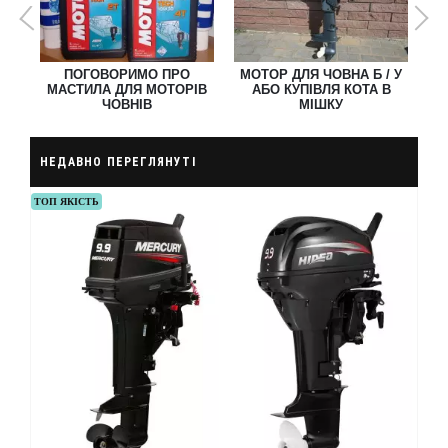
1
Ь О
ПОГОВОРИМО ПРО
МОТОР ДЛЯ ЧОВНА Б / У
МАСТИЛА ДЛЯ МОТОРІВ
АБО КУПІВЛЯ КОТА В
НА
ЧОВНІВ
МІШКУ
НЕДАВНО ПЕРЕГЛЯНУТІ
ТОП ЯКІСТЬ
ХІТ 