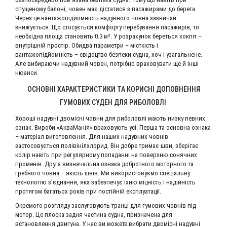
спущеному балоні, човен має дістатися з пасажирами до берега.
Через це вантажопідйомність надувного човна зазвичай
знижується. Що стосується комфорту перебування пасажирів, то
необхідна площа становить 0.3 м². У розрахунок береться кокпіт –
внутрішній простір. Обидва параметри – місткість і
вантажопідйомність – свідоцтво безпеки судна, хоч і узагальнене.
Але вибираючи надувний човен, потрібно враховувати ще й інші
нюанси.
ОСНОВНІ ХАРАКТЕРИСТИКИ ТА КОРИСНІ ДОПОВНЕННЯ
ГУМОВИХ СУДЕН ДЛЯ РИБОЛОВЛІ
Хороші надувні двомісні човни для риболовлі мають низку певних
ознак. Вироби «АкваМанія» враховують усі. Перша та основна ознака
– матеріал виготовлення. Для наших надувних човнів
застосовується полівінілхлорид. Він добре тримає шви, зберігає
колір навіть при регулярному попаданні на поверхню сонячних
променів. Друга визначальна ознака добротного моторного та
гребного човна – якість швів. Ми використовуємо спеціальну
технологію з'єднання, яка забезпечує їхню міцність і надійність
протягом багатьох років при постійній експлуатації.
Окремого розгляду заслуговують транці для гумових човнів під
мотор. Це плоска задня частина судна, призначена для
встановлення двигуна. У нас ви можете вибрати двомісні надувні