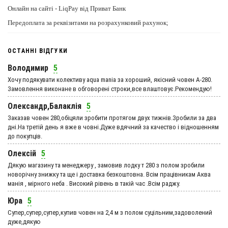
Онлайн на сайті - LiqPay від Приват Банк
Передоплата за реквізитами на розрахунковий рахунок;
ОСТАННІ ВІДГУКИ
Володимир
5
Хочу подякувати колективу aqua mania за хороший, якісний човен А-280.
Замовлення виконане в обговорені строки,все влаштовує.Рекомендую!
Олександр,Балаклія
5
Заказав човен 280,обіцяли зробити протягом двух тижнів.Зробили за два
дні.На третій день я вже в човні.Дуже вдячний за качество і відношенням
до покупців.
Олексій
5
Дякую магазину та менеджеру , замовив лодку т 280 з полом зробили
новорічну знижку та ще і доставка безкоштовна. Всім працівникам Аква
манія , мірного неба . Високий рівень в такій час .Всім раджу.
Юра
5
Супер,супер,супер,купив човен на 2,4 м з полом суцільним,задоволений
дуже,дякую