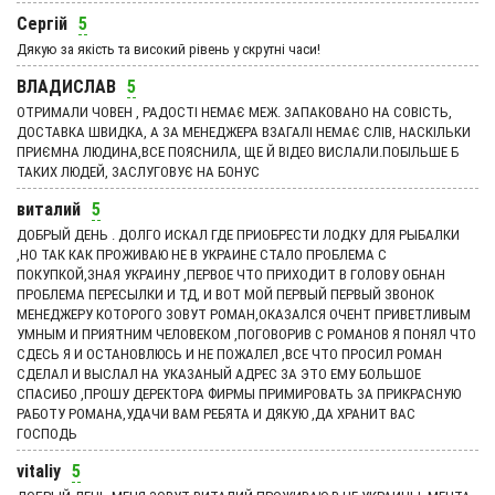
Сергій
5
Дякую за якість та високий рівень у скрутні часи!
ВЛАДИСЛАВ
5
ОТРИМАЛИ ЧОВЕН , РАДОСТІ НЕМАЄ МЕЖ. ЗАПАКОВАНО НА СОВІСТЬ,
ДОСТАВКА ШВИДКА, А ЗА МЕНЕДЖЕРА ВЗАГАЛІ НЕМАЄ СЛІВ, НАСКІЛЬКИ
ПРИЄМНА ЛЮДИНА,ВСЕ ПОЯСНИЛА, ЩЕ Й ВІДЕО ВИСЛАЛИ.ПОБІЛЬШЕ Б
ТАКИХ ЛЮДЕЙ, ЗАСЛУГОВУЄ НА БОНУС
виталий
5
ДОБРЫЙ ДЕНЬ . ДОЛГО ИСКАЛ ГДЕ ПРИОБРЕСТИ ЛОДКУ ДЛЯ РЫБАЛКИ
,НО ТАК КАК ПРОЖИВАЮ НЕ В УКРАИНЕ СТАЛО ПРОБЛЕМА С
ПОКУПКОЙ,ЗНАЯ УКРАИНУ ,ПЕРВОЕ ЧТО ПРИХОДИТ В ГОЛОВУ ОБНАН
ПРОБЛЕМА ПЕРЕСЫЛКИ И ТД, И ВОТ МОЙ ПЕРВЫЙ ПЕРВЫЙ ЗВОНОК
МЕНЕДЖЕРУ КОТОРОГО ЗОВУТ РОМАН,ОКАЗАЛСЯ ОЧЕНТ ПРИВЕТЛИВЫМ
УМНЫМ И ПРИЯТНИМ ЧЕЛОВЕКОМ ,ПОГОВОРИВ С РОМАНОВ Я ПОНЯЛ ЧТО
СДЕСЬ Я И ОСТАНОВЛЮСЬ И НЕ ПОЖАЛЕЛ ,ВСЕ ЧТО ПРОСИЛ РОМАН
СДЕЛАЛ И ВЫСЛАЛ НА УКАЗАНЫЙ АДРЕС ЗА ЭТО ЕМУ БОЛЬШОЕ
СПАСИБО ,ПРОШУ ДЕРЕКТОРА ФИРМЫ ПРИМИРОВАТЬ ЗА ПРИКРАСНУЮ
РАБОТУ РОМАНА,УДАЧИ ВАМ РЕБЯТА И ДЯКУЮ ,ДА ХРАНИТ ВАС
ГОСПОДЬ
vitaliy
5