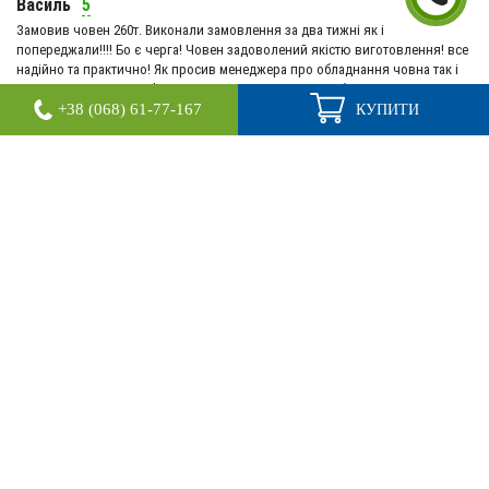
Василь
5
Замовив човен 260т. Виконали замовлення за два тижні як і
попереджали!!!! Бо є черга! Човен задоволений якістю виготовлення! все
надійно та практично! Як просив менеджера про обладнання човна так і
надіслали!! Замовив м'які накладки на сидіння та турбіну для накачування.
Все практично! Велике спасибі менеджеру Роману і всім професіоналам!!
+38 (068) 61-77-167
КУПИТИ
Ви молодці!!!!
НАШІ КОНТАКТИ
+38 (066) 61-77-167
+38 (073) 61-77-167
+38 (068) 61-77-167
aquamaniainfo@gmail.com
Пн - Сб: 9:00 - 19:00