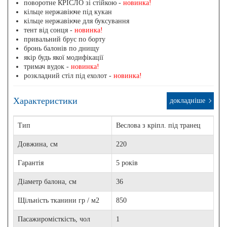
поворотне КРІСЛО зі стійкою -
новинка!
кільце нержавіюче під кукан
кільце нержавіюче для буксування
тент від сонця -
новинка!
привальний брус по борту
бронь балонів по днищу
якір будь якої модифікації
тримач вудок -
новинка!
розкладний стіл під ехолот -
новинка!
Характеристики
докладніше
Тип
Веслова з кріпл. під транец
Довжина, см
220
Гарантія
5 років
Діаметр балона, см
36
Щільність тканини гр / м2
850
Пасажиромісткість, чол
1