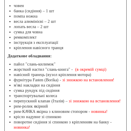
човен
банка (сидіння) – 1 шт
помпа ножна
весла алюмінієві – 2 шт
лопать весла – 2 шт
сумка для човна
ремкомплект
інструкція з експлуатації
кріплення навісного транця
Додаткове обладнання:
пайол "слань-килимок"
жорсткий настил "слань-книга" -
(в окремій сумці)
навісний транець (вузол кріплення мотора)
фурнітура Fasten (Borika) -
зі знижкою на встановлення!
м'які накладки на сидіння
сумка рундук під сидіння
транспортувальні колеса
перепускний клапан (Італія)
–
зі знижкою на встановлення!
рим-ролик якірний
рим-КАЧКА якірна з клиновим стопором -
новинка!
крісло надувне зі спинкою
поворотне сидіння зі спинкою з кріпленням на банку -
новинка!