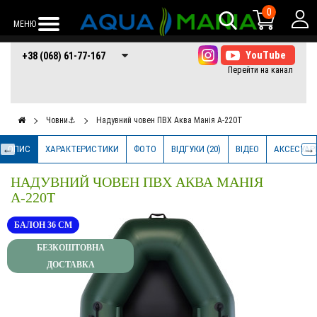
0
МЕНЮ
+38 (068) 61-77-
+38 (066) 61-77-
+38 (073) 61-77-
+38 (068) 61-77-167
167
167
167
Човни⚓
Надувний човен ПВХ Аква Манія А-220Т
ОПИС
ХАРАКТЕРИСТИКИ
ФОТО
ВІДГУКИ (20)
ВІДЕО
AКСЕСУАР
НАДУВНИЙ ЧОВЕН ПВХ АКВА МАНІЯ
А-220Т
БАЛОН 36 СМ
БЕЗКОШТОВНА
ДОСТАВКА