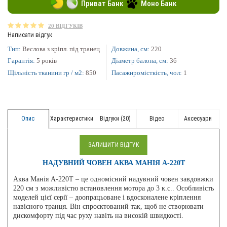
Приват Банк
Моно Банк
20 ВІДГУКІВ
Написати відгук
Тип:
Веслова з кріпл. під транец
Довжина, см:
220
Гарантія:
5 років
Діаметр балона, см:
36
Щільність тканини гр / м2:
850
Пасажиромісткість, чол:
1
Опис
Характеристики
Відгуки (20)
Відео
Aксесуари
ЗАЛИШИТИ ВІДГУК
НАДУВНИЙ ЧОВЕН АКВА МАНІЯ А-220Т
Аква Манія А-220Т – це одномісний надувний човен завдовжки
220 см з можливістю встановлення мотора до 3 к.с.. Особливість
моделей цієї серії – доопрацьоване і вдосконалене кріплення
навісного транця. Він спроєктований так, щоб не створювати
дискомфорту під час руху навіть на високій швидкості.