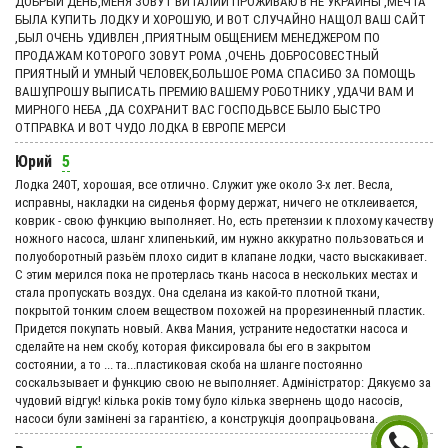
ДОБРЫЙ ДЕНЬ,МЕНЯ ЗОВУТ ВИТАЛИЙ ПРОЖИВАЮ В НЕ УКРАИНЫ ,МЕЧТА
БЫЛА КУПИТЬ ЛОДКУ И ХОРОШУЮ, И ВОТ СЛУЧАЙНО НАЩОЛ ВАШ САЙТ
,БЫЛ ОЧЕНЬ УДИВЛЕН ,ПРИЯТНЫМ ОБЩЕНИЕМ МЕНЕДЖЕРОМ ПО
ПРОДАЖАМ КОТОРОГО ЗОВУТ РОМА ,ОЧЕНЬ ДОБРОСОВЕСТНЫЙ
ПРИЯТНЫЙ И УМНЫЙ ЧЕЛОВЕК,БОЛЬШОЕ РОМА СПАСИБО ЗА ПОМОЩЬ
ВАШУ,ПРОШУ ВЫПИСАТЬ ПРЕМИЮ ВАШЕМУ РОБОТНИКУ ,УДАЧИ ВАМ И
МИРНОГО НЕБА ,ДА СОХРАНИТ ВАС ГОСПОДЬВСЕ БЫЛО БЫСТРО
ОТПРАВКА И ВОТ ЧУДО ЛОДКА В ЕВРОПЕ МЕРСИ
Юрий
5
Лодка 240Т, хорошая, все отлично. Служит уже около 3-х лет. Весла,
исправны, накладки на сиденья форму держат, ничего не отклеивается,
коврик - свою функцию выполняет. Но, есть претензии к плохому качеству
ножного насоса, шланг хлипенький, им нужно аккуратно пользоваться и
полуоборотный разьём плохо сидит в клапане лодки, часто выскакивает.
С этим мерился пока не протерлась ткань насоса в нескольких местах и
стала пропускать воздух. Она сделана из какой-то плотной ткани,
покрытой тонким слоем веществом похожей на прорезиненный пластик.
Придется покупать новый. Аква Мания, устраните недостатки насоса и
сделайте на нем скобу, которая фиксировала бы его в закрытом
состоянии, а то ... та...пластиковая скоба на шланге постоянно
соскальзывает и функцию свою не выполняет. Адмiнiстратор: Дякуємо за
чудовий вiдгук! кілька років тому було кілька звернень щодо насосів,
насоси були замінені за гарантією, а конструкція доопрацьована.