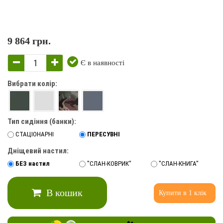
9 864 грн.
Є в наявності
Вибрати колір:
Тип сидіння (банки):
СТАЦІОНАРНІ
ПЕРЕСУВНІ
Дніщевий настил:
БЕЗ настил
"СЛАН-КОВРИК"
"СЛАН-КНИГА"
В кошик
Купити в 1 клік