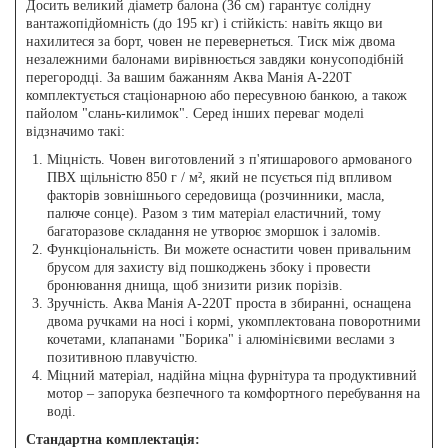
Досить великий діаметр балона (36 см) гарантує солідну
вантажопідйомність (до 195 кг) і стійкість: навіть якщо ви
нахилитеся за борт, човен не перевернеться. Тиск між двома
незалежними балонами вирівнюється завдяки конусоподібній
перегородці. За вашим бажанням Аква Манія А-220Т
комплектується стаціонарною або пересувною банкою, а також
пайолом "слань-килимок". Серед інших переваг моделі
відзначимо такі:
Міцність. Човен виготовлений ​​з п'ятишарового армованого
ПВХ щільністю 850 г / м², який не псується під впливом
факторів зовнішнього середовища (розчинники, масла,
палюче сонце). Разом з тим матеріал еластичний, тому
багаторазове складання не утворює зморшок і заломів.
Функціональність. Ви можете оснастити човен привальним
брусом для захисту від пошкоджень збоку і провести
бронювання днища, щоб знизити ризик порізів.
Зручність. Аква Манія А-220Т проста в збиранні, оснащена
двома ручками на носі і кормі, укомплектована поворотними
кочетами, клапанами "Борика" і алюмінієвими веслами з
позитивною плавучістю.
Міцний матеріал, надійна міцна фурнітура та продуктивний
мотор – запорука безпечного та комфортного перебування на
воді.
Стандартна комплектація: