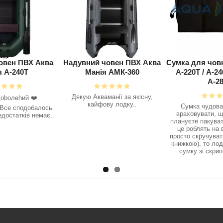
й човен ПВХ Аква
Сумка для човна Аква Манія
Надувний 
нія АМК-360
А-220Т / А-240т / А-260Т /
Мані
А-280Т
кваманії за якісну,
Одразу після
айфову лодку..
зрозумів, 
Сумка чудова!! але треба
вибором човн
враховувати, що якщо Ви не
не слухав і к
плануєте пакувати лодку так, як
, а не нднд 
це роблять на виробництві а
землі зібра
просто скручувати (разом з слан
зал
книжкою), то лодка А-260Т в цю
сумку зі скрипом війде, а..