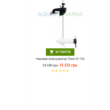
Шезлонг
1
ЗНИЖКА!!!!!
ПИТИ
КУПИТИ
A MANIA зелений
Човновий електромотор Flover 55 TGS
946 грн.
15 232 грн.
18 189 грн.
Човнови
14 