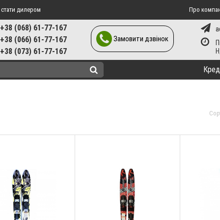
 стати дилером
Про компа
+38 (068) 61-77-167
a
Замовити дзвінок
+38 (066) 61-77-167
П
+38 (073) 61-77-167
Кред
Сор