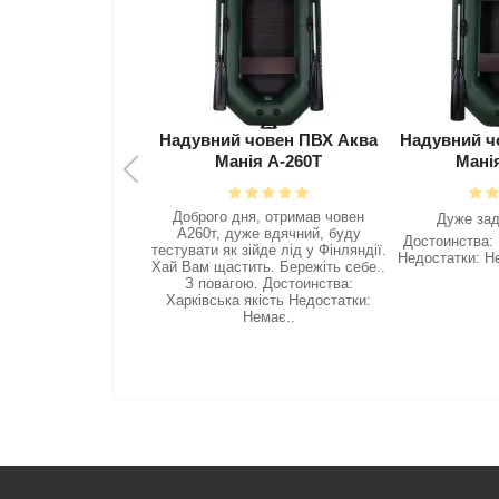
ний човен ПВХ Аква
Надувний човен ПВХ Аква
Надувни
Манія А-260Т
Манія А-240Т
Ма
го дня, отримав човен
Дякую А
Дyжe зaдoboлehий ❤️‍
т, дуже вдячний, буду
к
Достоинства: Все сподобалось
и як зійде лід у Фінляндії.
Недостатки: Недостатків немає..
щастить. Бережіть себе..
овагою. Достоинства:
ська якість Недостатки:
Немає..