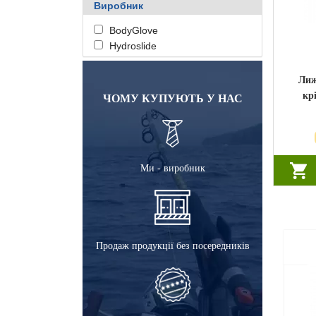
Виробник
BodyGlove
Hydroslide
Лиж
кр
ЧОМУ КУПУЮТЬ У НАС
Ми - виробник
Продаж продукції без посередників