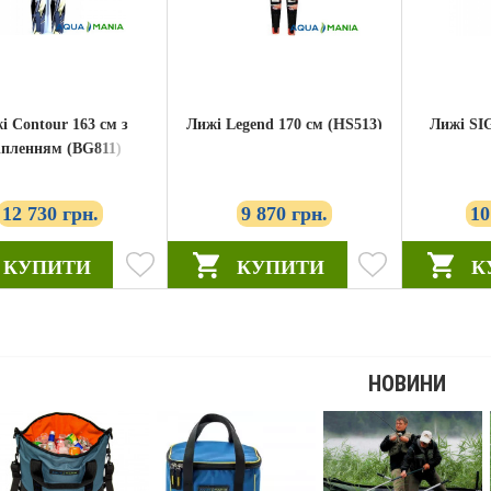
і Contour 163 см з
Лижі Legend 170 см (HS513)
Лижі SI
іпленням (BG811)
12 730 грн.
9 870 грн.
10
КУПИТИ
КУПИТИ
К