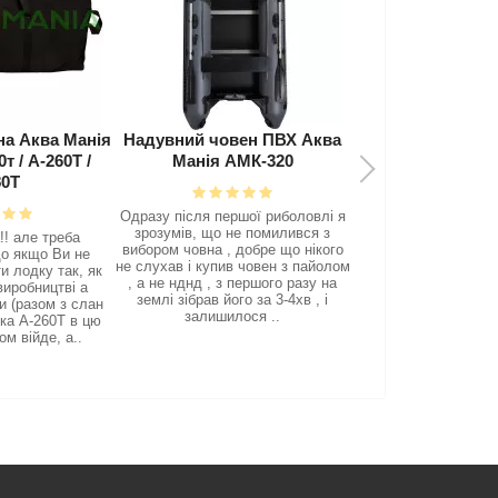
човен ПВХ Аква
Надувний човен ПВХ Аква
Човновий мот
я АМК-320
Манія АМК-400
 першої риболовлі я
Доброго дня підкажіть будь -
Я 94кг лодка к
що не помилився з
ласка з мотором Ямаха 15, як
км/ч, мотор по
а , добре що нікого
буде працювати. Дякую
лодке прогресс
упив човен з пайолом
Адміністратор : Доброго дня, з
в одного 94кг
, з першого разу на
Ямаха 15 удвох вихід на глісер 3-
пассажирами я 
в його за 3-4хв , і
4 сек. Загалом всі і
примерно и дв
ишилося ..
використовують АМК-400 з мото..
75кг ск