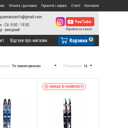
нію
Оплата і доставка
Гарантія і сервіс
Статті
Контакти
quamaniainfo@gmail.com
н - Сб: 9:00 - 19:00
0
Корзина
ит
Відгуки про магазин
тувати:
Показувати: