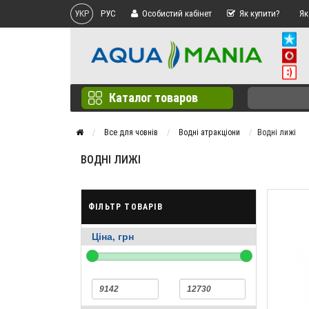
УКР
РУС
Особистий кабінет
Як купити?
Як
Каталог товаров
Все для човнів
Водні атракціони
Водні лижі
ВОДНІ ЛИЖІ
ФІЛЬТР ТОВАРІВ
Ціна, грн