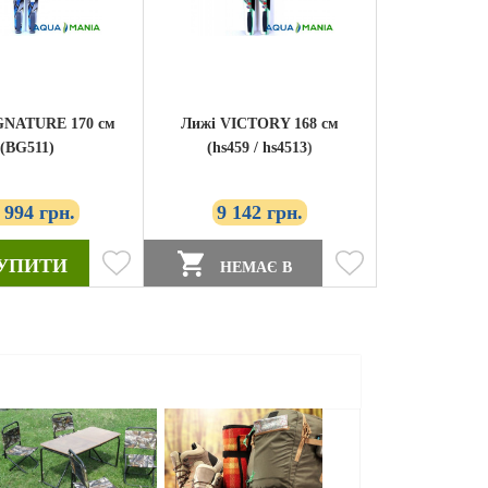
GNATURE 170 см
Лижі VICTORY 168 см
(BG511)
(hs459 / hs4513)
 994 грн.
9 142 грн.
УПИТИ
НЕМАЄ В
НАЯВНОСТІ