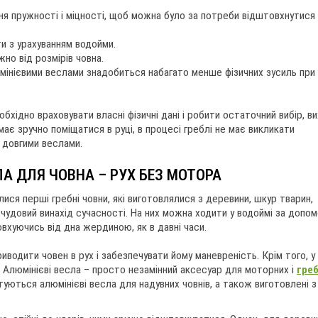
ня пружності і міцності, щоб можна було за потреби відштовхнутися 
ти з урахуванням водойми.
но від розмірів човна.
мінієвими веслами знадобиться набагато менше фізичних зусиль при
бхідно враховувати власні фізичні дані і робити остаточний вибір, в
має зручно поміщатися в руці, в процесі греблі не має викликати
 довгими веслами.
ЛА ДЛЯ ЧОВНА – РУХ БЕЗ МОТОРА
лися перші гребні човни, які виготовлялися з деревини, шкур тварин,
чудовий винахід сучасності. На них можна ходити у водоймі за допо
вхуючись від дна жердиною, як в давні часи.
иводити човен в рух і забезпечувати йому маневреність. Крім того, у
. Алюмінієві весла – просто незамінний аксесуар для моторних і
гре
уються алюмінієві весла для надувних човнів, а також виготовлені з