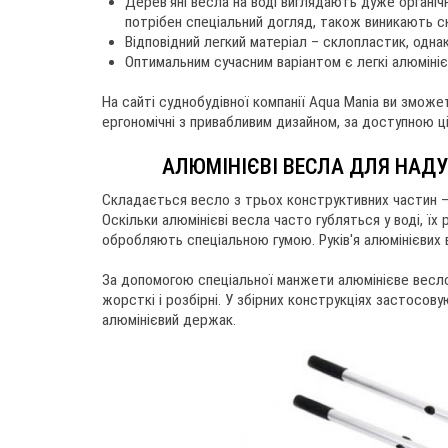
Дерев'яні весла на воді виглядають дуже органічн
потрібен спеціальний догляд, також виникають с
Відповідний легкий матеріал – склопластик, одна
Оптимальним сучасним варіантом є легкі алюмінієві
На сайті суднобудівної компанії Aqua Mania ви зможе
ергономічні з привабливим дизайном, за доступною ц
АЛЮМІНІЄВІ ВЕСЛА ДЛЯ НАДУ
Складається весло з трьох конструктивних частин – ру
Оскільки алюмінієві весла часто губляться у воді, ї
обробляють спеціальною гумою. Руків'я алюмінієвих 
За допомогою спеціальної манжети алюмінієве весло 
жорсткі і розбірні. У збірних конструкціях застосову
алюмінієвий держак.
websi