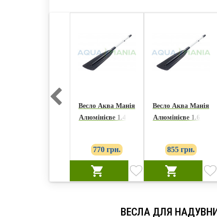
дувний човен
Весло Аква Манія
Весло Аква Манія
Х Аква Манія
Алюмінієве 1.4м -
Алюмінієве 1.6м -
А-280т
1 шт
1 шт
11 320 грн.
770 грн.
855 грн.
ВЕСЛА ДЛЯ НАДУВНИ