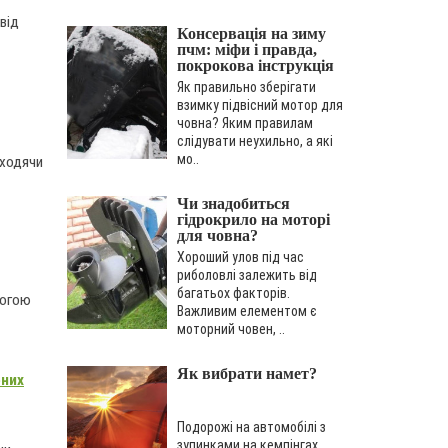
від
Консервація на зиму
пчм: міфи і правда,
покрокова інструкція
Як правильно зберігати
взимку підвісний мотор для
човна? Яким правилам
слідувати неухильно, а які
мо..
иходячи
Чи знадобиться
гідрокрило на моторі
для човна?
Хороший улов під час
риболовлі залежить від
багатьох факторів.
могою
Важливим елементом є
моторний човен, ..
Як вибрати намет?
бних
Подорожі на автомобілі з
зупинками на кемпінгах,