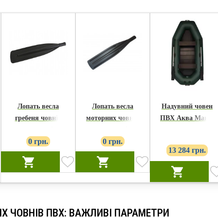
Лопать весла
Лопать весла
Надувний човен
гребеня човнів
моторних човнів
ПВХ Аква Манія
Аква Манія
Аква Манія
A-300T
0 грн.
0 грн.
13 284 грн.
Х ЧОВНІВ ПВХ: ВАЖЛИВІ ПАРАМЕТРИ