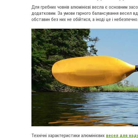
Для гребних човнів алюмінієві весла є основним зас
додатковим. За умови гарного балансування весел вда
обставин без них не обійтися, а іноді це і небезпечно
Технічні характеристики алюмінієвих
весел для над