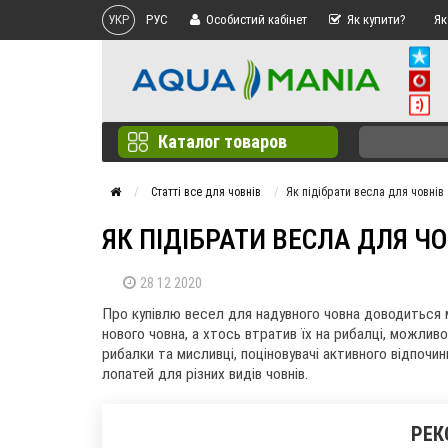
УКР
РУС
Особистий кабінет
Як купити?
Як
Каталог товаров
Статті все для човнів
Як підібрати весла для човнів
ЯК ПІДІБРАТИ ВЕСЛА ДЛЯ Ч
28 12 2020
Про купівлю весел для надувного човна доводиться м
нового човна, а хтось втратив їх на рибалці, можлив
рибалки та мисливці, поціновувачі активного відпочи
лопатей для різних видів човнів.