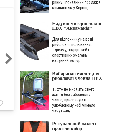
ринку, і показники продажів
компанії як у Європі,..
Надувні моторні човни
ПВХ "Акваманія"
Для відпочинку на воді,
риболовлі, полювання,
туризму, подорожей і
спортивних змагань
надувний мотор..
Надувний човен
Надувний човен
Надувний човен
ПВХ Аква Манія
ПВХ Аква Манія
ПВХ Аква Манія
Вибираємо ехолот для
риболовлі з човна-ПВХ
А-210
А-230
А-190
Ті, хто не мислить свого
8 904 грн.
9 558 грн.
8 744 грн.
життя без риболовлі з
човна, присвячують
улюбленому хобі чимало
часу і сил,..
Рятувальний жилет:
простий вибір