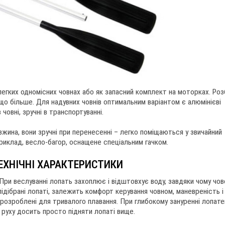
легких одномісних човнах або як запасний комплект на моторках. Роз
що більше. Для надувних човнів оптимальним варіантом є алюмінієві
човні, зручні в транспортуванні.
жина, вони зручні при перенесенні – легко поміщаються у звичайний
приклад, весло-багор, оснащене спеціальним гачком.
ТЕХНІЧНІ ХАРАКТЕРИСТИКИ
ри веслуванні лопать захоплює і відштовхує воду, завдяки чому чов
підібрані лопаті, залежить комфорт керування човном, маневреність і
 розроблені для тривалого плавання. При глибокому зануренні лопате
 руху досить просто підняти лопаті вище.