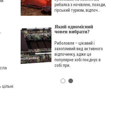
ни
рибалка з ночівлею, походи,
гірський туризм, відпоч..
Який одномісний
,
човен вибрати?
Риболовля – цікавий і
захопливий вид активного
відпочинку, адже це
популярне хобі поєднує в
собі при..
есла
 цільні