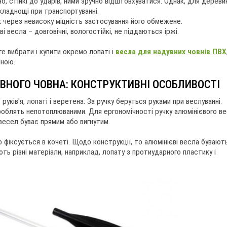
о, стійкі до ударів, ними зручно відштовхуватися. Однак, для дереви
кладнощі при транспортуванні.
к через невисоку міцність застосування його обмежене.
 весла – довговічні, вологостійкі, не піддаються іржі.
те вибрати і купити окремо лопаті і
весла для надувних човнів ПВХ
іною.
ВНОГО ЧОВНА: КОНСТРУКТИВНІ ОСОБЛИВОСТІ
ків'я, лопаті і веретена. За ручку беруться руками при веслуванні.
х роблять непотоплюваними. Для ергономічності ручку алюмінієвого в
весел буває прямим або вигнутим.
фіксується в кочеті. Щодо конструкції, то алюмінієві весла бувають
ють різні матеріали, наприклад, лопату з протиударного пластику і
ty