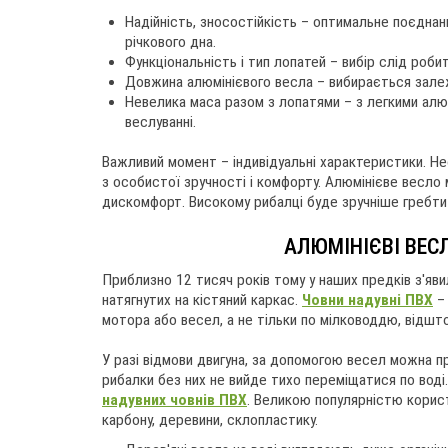
Надійність, зносостійкість – оптимальне поєднан
річкового дна.
Функціональність і тип лопатей – вибір слід роби
Довжина алюмінієвого весла – вибирається залеж
Невелика маса разом з лопатями – з легкими алю
веслуванні.
Важливий момент – індивідуальні характеристики. Нео
з особистої зручності і комфорту. Алюмінієве весло 
дискомфорт. Високому рибалці буде зручніше гребти
АЛЮМІНІЄВІ ВЕС
Приблизно 12 тисяч років тому у наших предків з'яви
натягнутих на кістяний каркас.
Човни надувні ПВХ
– 
мотора або весел, а не тільки по мілководдю, відшто
У разі відмови двигуна, за допомогою весел можна пр
рибалки без них не вийде тихо переміщатися по воді
надувних човнів ПВХ
. Великою популярністю корист
карбону, деревини, склопластику.