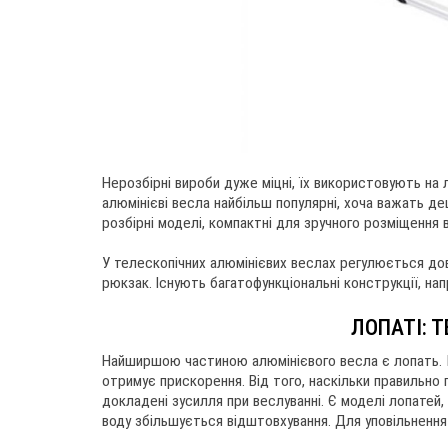
Нерозбірні вироби дуже міцні, їх використовують на 
алюмінієві весла найбільш популярні, хоча важать де
розбірні моделі, компактні для зручного розміщення в 
У телескопічних алюмінієвих веслах регулюється дов
рюкзак. Існують багатофункціональні конструкції, на
ЛОПАТІ: 
Найширшою частиною алюмінієвого весла є лопать. П
отримує прискорення. Від того, наскільки правильно 
докладені зусилля при веслуванні. Є моделі лопатей,
воду збільшується відштовхування. Для уповільнення