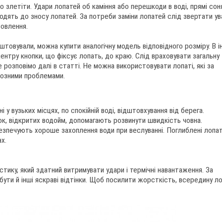
о злетіти. Удари лопатей об каміння або перешкоди в воді, прямі сон
одять до зносу лопатей. За потреби заміни лопатей слід звертати ув
товлення.
штовували, можна купити аналогічну модель відповідного розміру. В 
центру кнопки, що фіксує лопать, до краю. Слід враховувати загальну
розповімо далі в статті. Не можна використовувати лопаті, які за
йозними проблемами.
 у вузьких місцях, по спокійній воді, відштовхування від берега.
ок, відкритих водойм, допомагають розвинути швидкість човна.
езпечують хороше захоплення води при веслуванні. Поглиблені лопат
ах.
тику, який здатний витримувати удари і термічні навантаження. За
 бути й інші яскраві відтінки. Щоб посилити жорсткість, всередину л