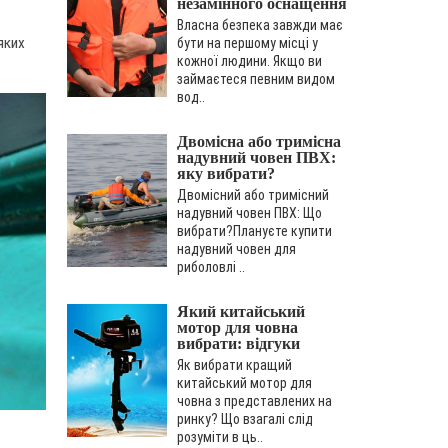
незамінного оснащення
для риболовлі
Власна безпека завжди має
яких
бути на першому місці у
кожної людини. Якщо ви
займаєтеся певним видом
вод..
Двомісна або тримісна
надувний човен ПВХ:
яку вибрати?
Двомісний або тримісний
надувний човен ПВХ: Що
вибрати?Плануєте купити
надувний човен для
риболовлі ..
Який китайський
мотор для човна
вибрати: відгуки
власників
Як вибрати кращий
китайський мотор для
човна з представлених на
ринку? Що взагалі слід
розуміти в ць..