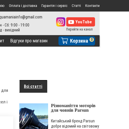
нію
Оплата і доставка
Гарантія і сервіс
Статті
Контакти
Плюси і мінуси ПВХ
човнів з НДНД
quamaniainfo@gmail.com
Вибираючи екіпірування
н - Сб: 9:00 - 19:00
для хобі, хочеться
відшукати варіант, яким
можна користуватися
0
Корзина
ит
Відгуки про магазин
багато років. ..
Що таке ріб човен:
переваги для
риболовлі, відпочинку
і туризму
РІБ (RIB) човни – це надувні
човни з жорстким
корпусом. Rigid Inflatable
Всі статті
Boat перекладається з
а для
англі..
ел і
Різноманіття моторів
для човнів Parsun
Китайський бренд Parsun
добре відомий на світовому