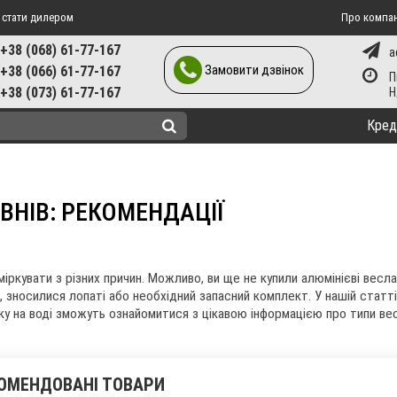
 стати дилером
Про компа
+38 (068) 61-77-167
a
Замовити дзвінок
+38 (066) 61-77-167
П
+38 (073) 61-77-167
Кред
ОВНІВ: РЕКОМЕНДАЦІЇ
іркувати з різних причин. Можливо, ви ще не купили алюмінієві весл
о, зносилися лопаті або необхідний запасний комплект. У нашій статті
нку на воді зможуть ознайомитися з цікавою інформацією про типи вес