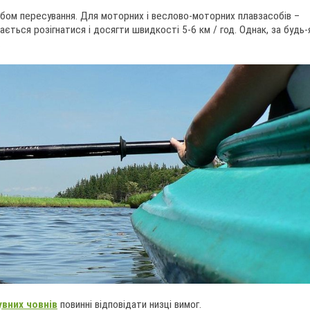
обом пересування. Для моторних і веслово-моторних плавзасобів –
ється розігнатися і досягти швидкості 5-6 км / год. Однак, за будь-
.
увних човнів
повинні відповідати низці вимог.