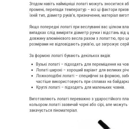
Згодом навіть найміцніші лопаті можуть зноситися аб
промені, перепади температур – всі ці фактори призв
їхній тип, діаметр руків'я, призначення, матеріал виго
Якщо попередні лопаті при веслуванні вас цілком вла
випадках слід виміряти діаметр ручки і відстань від 
довжину алюмінієвого весла разом з лопаттю, про це 
розмірами не відповідають руків'ю, це загрожує сер
За формою лопаті бувають декількох видів:
Вузькі лопаті – підходять для переміщення на човні
Лопаті широкі – хороший варіант для великих річ
Ложкоподібні лопаті – специфічні за формою, заб
частіше використовують при сплавах на байдарк
Круглі лопаті – підходять для маленьких човнів.
Виготовляють лопаті переважно з ударостійкого плас
кольором лопаті зазвичай чорні або сірі, але можуть
закачується піноматеріал.