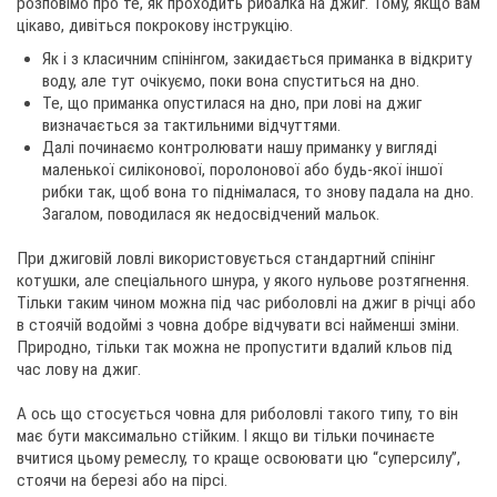
websi
розповімо про те, як проходить рибалка на джиг. Тому, якщо вам
цікаво, дивіться покрокову інструкцію.
Як і з класичним спінінгом, закидається приманка в відкриту
воду, але тут очікуємо, поки вона спуститься на дно.
Те, що приманка опустилася на дно, при лові на джиг
визначається за тактильними відчуттями.
Далі починаємо контролювати нашу приманку у вигляді
маленької силіконової, поролонової або будь-якої іншої
рибки так, щоб вона то піднімалася, то знову падала на дно.
Загалом, поводилася як недосвідчений мальок.
При джиговій ловлі використовується стандартний спінінг
котушки, але спеціального шнура, у якого нульове розтягнення.
Тільки таким чином можна під час риболовлі на джиг в річці або
в стоячій водоймі з човна добре відчувати всі найменші зміни.
Природно, тільки так можна не пропустити вдалий кльов під
час лову на джиг.
А ось що стосується човна для риболовлі такого типу, то він
має бути максимально стійким. І якщо ви тільки починаєте
вчитися цьому ремеслу, то краще освоювати цю “суперсилу”,
стоячи на березі або на пірсі.