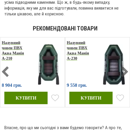
усіма підводними каменями. Що ж, в будь-якому випадку,
інформація, яку ми для вас підготували, повинна виявитися не
тільки цікавою, але й корисною.
Надувний
Надувний
човен ПВХ
човен ПВХ
Аква Манія
Аква Манія
А-210
А-230
8 904 грн.
9 558 грн.
Власне, про що ми сьогодні з вами будемо говорити? А про те,