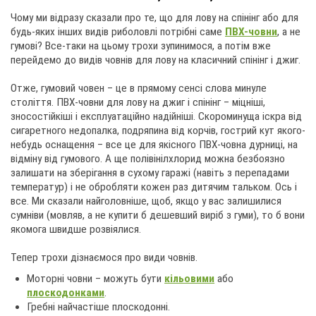
Чому ми відразу сказали про те, що для лову на спінінг або для
будь-яких інших видів риболовлі потрібні саме
ПВХ-човни
, а не
гумові? Все-таки на цьому трохи зупинимося, а потім вже
перейдемо до видів човнів для лову на класичний спінінг і джиг.
Отже, гумовий човен – це в прямому сенсі слова минуле
століття. ПВХ-човни для лову на джиг і спінінг – міцніші,
зносостійкіші і експлуатаційно надійніші. Скороминуща іскра від
сигаретного недопалка, подряпина від корчів, гострий кут якого-
небудь оснащення – все це для якісного ПВХ-човна дурниці, на
відміну від гумового. А ще полівінілхлорид можна безбоязно
залишати на зберігання в сухому гаражі (навіть з перепадами
температур) і не обробляти кожен раз дитячим тальком. Ось і
все. Ми сказали найголовніше, щоб, якщо у вас залишилися
сумніви (мовляв, а не купити б дешевший виріб з гуми), то б вони
якомога швидше розвіялися.
Тепер трохи дізнаємося про види човнів.
Моторні човни – можуть бути
кільовими
або
плоскодонками
.
Гребні найчастіше плоскодонні.