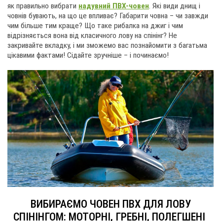
як правильно вибрати
надувний ПВХ-човен
. Які види днищ і
човнів бувають, на що це впливає? Габарити човна – чи завжди
чим більше тим краще? Що таке рибалка на джиг і чим
відрізняється вона від класичного лову на спінінг? Не
закривайте вкладку, і ми зможемо вас познайомити з багатьма
цікавими фактами! Сідайте зручніше – і починаємо!
ВИБИРАЄМО ЧОВЕН ПВХ ДЛЯ ЛОВУ
СПІНІНГОМ: МОТОРНІ, ГРЕБНІ, ПОЛЕГШЕНІ