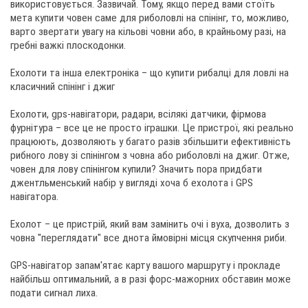
використовується. Зазвичай. Тому, якщо перед вами стоїть
мета купити човен саме для риболовлі на спінінг, то, можливо,
варто звертати увагу на кільові човни або, в крайньому разі, на
гребні важкі плоскодонки.
Ехолоти та інша електроніка – що купити рибалці для ловлі на
класичний спінінг і джиг
Ехолоти, gps-навігатори, радари, всілякі датчики, фірмова
фурнітура – все це не просто іграшки. Це пристрої, які реально
працюють, дозволяють у багато разів збільшити ефективність
рибного лову зі спінінгом з човна або риболовлі на джиг. Отже,
човен для лову спінінгом купили? Значить пора придбати
джентльменський набір у вигляді хоча б ехолота і GPS
навігатора.
Ехолот – це пристрій, який вам замінить очі і вуха, дозволить з
човна "переглядати" все днота ймовірні місця скупчення риби.
GPS-навігатор запам'ятає карту вашого маршруту і прокладе
найбільш оптимальний, а в разі форс-мажорних обставин може
подати сигнал лиха.