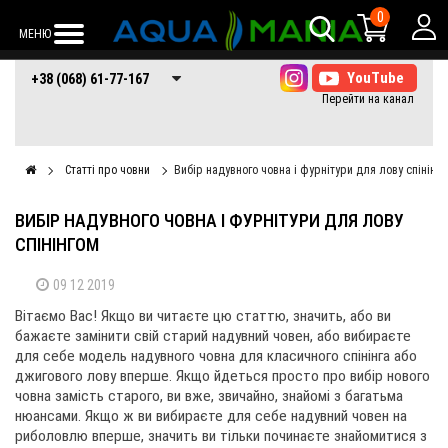
0
МЕНЮ
+38 (068) 61-77-
+38 (066) 61-77-
+38 (073) 61-77-
+38 (068) 61-77-167
167
167
167
Статті про човни
Вибір надувного човна і фурнітури для лову спінінг
ВИБІР НАДУВНОГО ЧОВНА І ФУРНІТУРИ ДЛЯ ЛОВУ
СПІНІНГОМ
09 12 2019
Вітаємо Вас! Якщо ви читаєте цю статтю, значить, або ви
бажаєте замінити свій старий надувний човен, або вибираєте
для себе модель надувного човна для класичного спінінга або
джигового лову вперше. Якщо йдеться просто про вибір нового
човна замість старого, ви вже, звичайно, знайомі з багатьма
нюансами. Якщо ж ви вибираєте для себе надувний човен на
риболовлю вперше, значить ви тільки починаєте знайомитися з