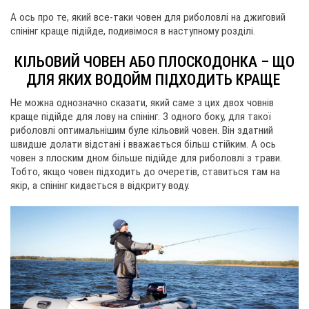
А ось про те, який все-таки човен для риболовлі на джиговий
спінінг краще підійде, подивімося в наступному розділі.
КІЛЬОВИЙ ЧОВЕН АБО ПЛОСКОДОНКА – ЩО
ДЛЯ ЯКИХ ВОДОЙМ ПІДХОДИТЬ КРАЩЕ
Не можна однозначно сказати, який саме з цих двох човнів
краще підійде для лову на спінінг. З одного боку, для такої
риболовлі оптимальнішим буле кільовий човен. Він здатний
швидше долати відстані і вважається більш стійким. А ось
човен з плоским дном більше підійде для риболовлі з трави.
Тобто, якщо човен підходить до очеретів, ставиться там на
якір, а спінінг кидається в відкриту воду.