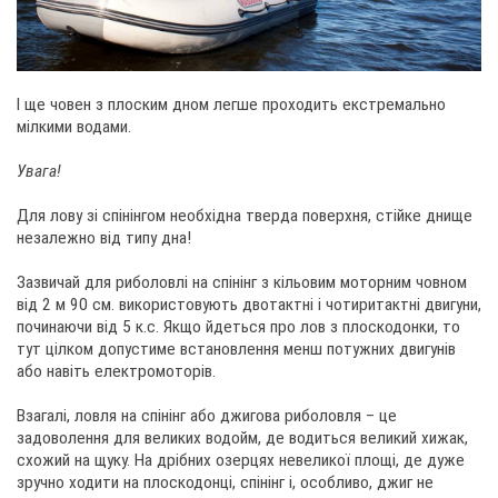
І ще човен з плоским дном легше проходить екстремально
мілкими водами.
Увага!
Для лову зі спінінгом необхідна тверда поверхня, стійке днище
незалежно від типу дна!
Зазвичай для риболовлі на спінінг з кільовим моторним човном
від 2 м 90 см. використовують двотактні і чотиритактні двигуни,
починаючи від 5 к.с. Якщо йдеться про лов з плоскодонки, то
тут цілком допустиме встановлення менш потужних двигунів
або навіть електромоторів.
Взагалі, ловля на спінінг або джигова риболовля – це
задоволення для великих водойм, де водиться великий хижак,
схожий на щуку. На дрібних озерцях невеликої площі, де дуже
зручно ходити на плоскодонці, спінінг і, особливо, джиг не