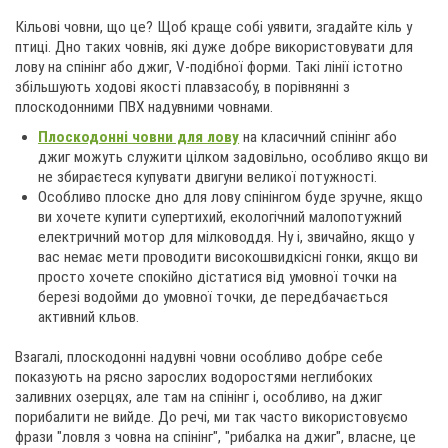
Кільові човни, що це? Щоб краще собі уявити, згадайте кіль у
птиці. Дно таких човнів, які дуже добре використовувати для
лову на спінінг або джиг, V-подібної форми. Такі лінії істотно
збільшують ходові якості плавзасобу, в порівнянні з
плоскодонними ПВХ надувними човнами.
Плоскодонні човни для лову
на класичний спінінг або
джиг можуть служити цілком задовільно, особливо якщо ви
не збираєтеся купувати двигуни великої потужності.
Особливо плоске дно для лову спінінгом буде зручне, якщо
ви хочете купити супертихий, екологічний малопотужний
електричний мотор для мілководдя. Ну і, звичайно, якщо у
вас немає мети проводити високошвидкісні гонки, якщо ви
просто хочете спокійно дістатися від умовної точки на
березі водойми до умовної точки, де передбачається
активний кльов.
Взагалі, плоскодонні надувні човни особливо добре себе
показують на рясно зарослих водоростями неглибоких
заливних озерцях, але там на спінінг і, особливо, на джиг
порибалити не вийде. До речі, ми так часто використовуємо
фрази "ловля з човна на спінінг", "рибалка на джиг", власне, це