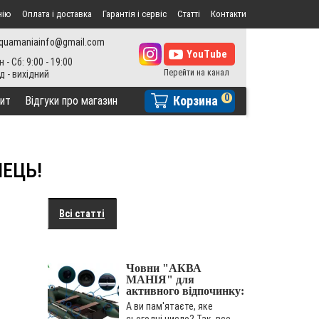
нію
Оплата і доставка
Гарантія і сервіс
Статті
Контакти
Найкращий ехолот:
quamaniainfo@gmail.com
порівняння Lowrance
та Garmin
н - Сб: 9:00 - 19:00
..
0
Корзина
ит
Відгуки про магазин
Кращі човни від
виробника-лідера на
НЕЦЬ!
ринку
В один прекрасний момент
рибалки усвідомлюють той
факт, що для отримання
Всі статті
гарного улову, краще
ловити..
Човни "АКВА
МАНІЯ" для
активного відпочинку:
як легко стати
А ви пам'ятаєте, яке
незалежними
сьогодні число? Так, все