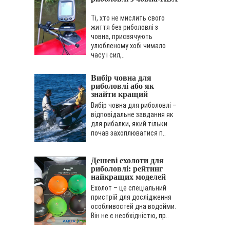
Ті, хто не мислить свого
життя без риболовлі з
човна, присвячують
улюбленому хобі чимало
часу і сил,..
Вибір човна для
риболовлі або як
знайти кращий
варіант?
Вибір човна для риболовлі –
відповідальне завдання як
для рибалки, який тільки
почав захоплюватися п..
Дешеві ехолоти для
риболовлі: рейтинг
найкращих моделей
Ехолот – це спеціальний
пристрій для дослідження
особливостей дна водойми.
Він не є необхідністю, пр..