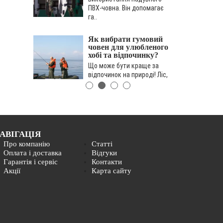
ПВХ-човна. Він допомагає
га..
Як вибрати гумовий
човен для улюбленого
хобі та відпочинку?
Що може бути краще за
відпочинок на природі! Ліс,
річка, свіже повітря – саме
час відпочити від місь..
Що купити на
подарунок
АВІГАЦІЯ
мисливцеві? Одяг,
взуття, головні убори
Про компанію
Статті
..
чи човни?
Оплата і доставка
Відгуки
Гарантія і сервіс
Контакти
Вибір надувного човна
Акції
Карта сайту
і фурнітури для лову
спінінгом
Вітаємо Вас! Якщо ви
читаєте цю статтю,
значить, або ви бажаєте
замінити свій старий