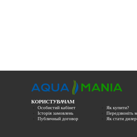
КОРИСТУВАЧАМ
Особистий кабінет
Як купити?
Історія замовлень
Передзвоніть м
Публичный договор
Як стати диле