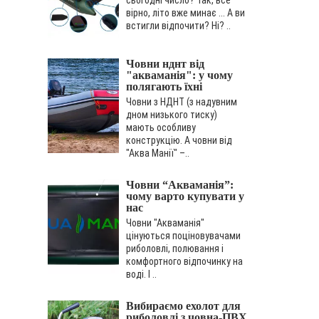
вірно, літо вже минає ... А ви
встигли відпочити? Ні? ..
Човни нднт від
"акваманія": у чому
полягають їхні
особливості?
Човни з НДНТ (з надувним
дном низького тиску)
мають особливу
конструкцію. А човни від
"Аква Манії" –..
Човни “Акваманія”:
чому варто купувати у
нас
Човни "Акваманія"
цінуються поціновувачами
риболовлі, полювання і
комфортного відпочинку на
воді. І ..
Вибираємо ехолот для
риболовлі з човна-ПВХ