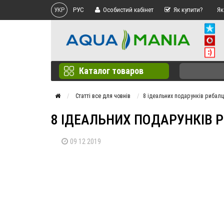
УКР
РУС
Особистий кабінет
Як купити?
Як
Каталог товаров
Статті все для човнів
8 ідеальних подарунків рибалці
8 ІДЕАЛЬНИХ ПОДАРУНКІВ Р
09 12 2019