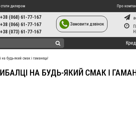
 стати дилером
Про компа
+38 (068) 61-77-167
a
Замовити дзвінок
+38 (066) 61-77-167
П
+38 (073) 61-77-167
Кред
 на будь-який смак і гаманець!
ИБАЛЦІ НА БУДЬ-ЯКИЙ СМАК І ГАМА