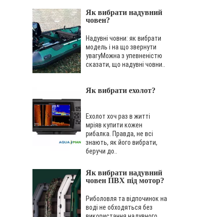
Як вибрати надувний
човен?
Надувні човни: як вибрати
модель і на що звернути
увагуМожна з упевненістю
сказати, що надувні човни..
Як вибрати ехолот?
Ехолот хоч раз в житті
мріяв купити кожен
рибалка. Правда, не всі
знають, як його вибрати,
беручи до..
Як вибрати надувний
човен ПВХ під мотор?
Риболовля та відпочинок на
воді не обходяться без
використання надувного