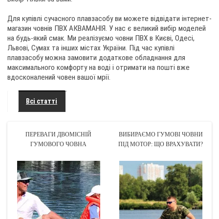
Для купівлі сучасного плавзасобу ви можете відвідати інтернет-
магазин човнів ПВХ АКВАМАНІЯ. У нас є великий вибір моделей
на будь-який смак. Ми реалізуємо човни ПВХ в Києві, Одесі,
Львові, Сумах та інших містах України. Під час купівлі
плавзасобу можна замовити додаткове обладнання для
максимального комфорту на воді і отримати на пошті вже
вдосконалений човен вашої мрії.
Всі статті
ПЕРЕВАГИ ДВОМІСНІЙ
ВИБИРАЄМО ГУМОВІ ЧОВНИ
ГУМОВОГО ЧОВНА
ПІД МОТОР: ЩО ВРАХУВАТИ?