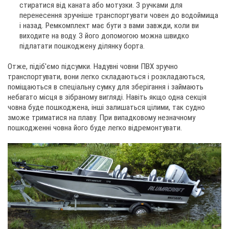
стиратися від каната або мотузки. З ручками для
перенесення зручніше транспортувати човен до водоймища
і назад. Ремкомплект має бути з вами завжди, коли ви
виходите на воду. З його допомогою можна швидко
підлатати пошкоджену ділянку борта.
Отже, підіб'ємо підсумки. Надувні човни ПВХ зручно
транспортувати, вони легко складаються і розкладаються,
поміщаються в спеціальну сумку для зберігання і займають
небагато місця в зібраному вигляді. Навіть якщо одна секція
човна буде пошкоджена, інші залишаться цілими, так судно
зможе триматися на плаву. При випадковому незначному
пошкодженні човна його буде легко відремонтувати.