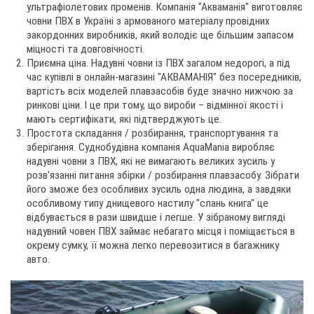
ультрафіолетових променів. Компанія "Акваманія" виготовляє
човни ПВХ в Україні з армованого матеріалу провідних
закордонних виробників, який володіє ще більшим запасом
міцності та довговічності.
Приємна ціна. Надувні човни із ПВХ загалом недорогі, а під
час купівлі в онлайн-магазині "АКВАМАНІЯ" без посередників,
вартість всіх моделей плавзасобів буде значно нижчою за
ринкові ціни. І це при тому, що вироби – відмінної якості і
мають сертифікати, які підтверджують це.
Простота складання / розбирання, транспортування та
зберігання. Суднобудівна компанія AquaMania виробляє
надувні човни з ПВХ, які не вимагають великих зусиль у
розв'язанні питання збірки / розбирання плавзасобу. Зібрати
його зможе без особливих зусиль одна людина, а завдяки
особливому типу днищевого настилу "слань книга" це
відбувається в рази швидше і легше. У зібраному вигляді
надувний човен ПВХ займає небагато місця і поміщається в
окрему сумку, її можна легко перевозитися в багажнику
авто.