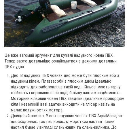
Це вже вагомий аргумент для купівлі надувного човна ПВХ.
Тепер варто детальніше ознайомитися з деякими деталями
ПВХ-судна:
Дно. В надувних ПВХ човнах дно може бути плоским або з
надувним кілем. Плавзасоби з плоским дном ідеально
підходять для риболовлі на тихій воді. Кільові мають гарну
стійкість і керованість на воді, більшу вантажопідйомність.
Моторний кільовий човен ПВХ завдяки ідеальним пропорціям
кіля і невеликій вазі здатен виходити на глісер навіть на
малих потужностях мотора.
Днищевий настил. У всіх надувних човнах ПВХ AquaMania, як
плоскодонних, так і кільових, є жорсткий настил. Такий
настил буває у вигляді слань-книги та слань-килимка. До