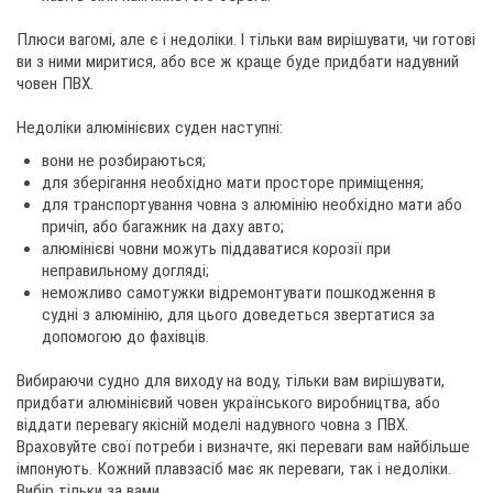
Плюси вагомі, але є і недоліки. І тільки вам вирішувати, чи готові
ви з ними миритися, або все ж краще буде придбати надувний
човен ПВХ.
Недоліки алюмінієвих суден наступні:
вони не розбираються;
для зберігання необхідно мати просторе приміщення;
для транспортування човна з алюмінію необхідно мати або
причіп, або багажник на даху авто;
алюмінієві човни можуть піддаватися корозії при
неправильному догляді;
неможливо самотужки відремонтувати пошкодження в
судні з алюмінію, для цього доведеться звертатися за
допомогою до фахівців.
Вибираючи судно для виходу на воду, тільки вам вирішувати,
придбати алюмінієвий човен українського виробництва, або
віддати перевагу якісній моделі надувного човна з ПВХ.
Враховуйте свої потреби і визначте, які переваги вам найбільше
імпонують. Кожний плавзасіб має як переваги, так і недоліки.
Вибір тільки за вами.