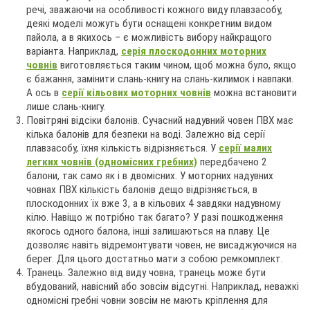
речі, зважаючи на особливості кожного виду плавзасобу,
деякі моделі можуть бути оснащені конкретним видом
пайола, а в якихось – є можливість вибору найкращого
варіанта. Наприклад,
серія плоскодонних моторних
човнів
виготовляється таким чином, щоб можна було, якщо
є бажання, замінити слань-книгу на слань-килимок і навпаки.
А ось в
серії кільових моторних човнів
можна встановити
лише слань-книгу.
Повітряні відсіки балонів. Сучасний надувний човен ПВХ має
кілька балонів для безпеки на воді. Залежно від серії
плавзасобу, їхня кількість відрізняється. У
серії малих
легких човнів (одномісних гребних)
передбачено 2
балони, так само як і в двомісних. У моторних надувних
човнах ПВХ кількість балонів дещо відрізняється, в
плоскодонних їх вже 3, а в кільових 4 завдяки надувному
кілю. Навіщо ж потрібно так багато? У разі пошкодження
якогось одного балона, інші залишаються на плаву. Це
дозволяє навіть відремонтувати човен, не висаджуючися на
берег. Для цього достатньо мати з собою ремкомплект.
Транець. Залежно від виду човна, транець може бути
вбудований, навісний або зовсім відсутні. Наприклад, неважкі
одномісні гребні човни зовсім не мають кріплення для