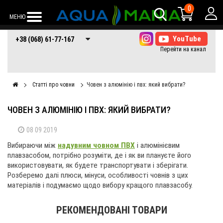
0
МЕНЮ
+38 (068) 61-77-
+38 (066) 61-77-
+38 (073) 61-77-
+38 (068) 61-77-167
167
167
167
Статті про човни
Човен з алюмінію і пвх: який вибрати?
ЧОВЕН З АЛЮМІНІЮ І ПВХ: ЯКИЙ ВИБРАТИ?
08 09 2019
Вибираючи між
надувним човном ПВХ
і алюмінієвим
плавзасобом, потрібно розуміти, де і як ви плануєте його
використовувати, як будете транспортувати і зберігати.
Розберемо далі плюси, мінуси, особливості човнів з цих
матеріалів і подумаємо щодо вибору кращого плавзасобу.