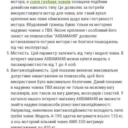
мотора, а
серія гребних човнів
оснащена подібним
девайсом навісного типу. Це дозволяє за потреби
використовувати мотор для човна, але такий вузол
кріплення має певні обмеження щодо ваги і потужності
мотора. Вбудований транець буває тільки на моторних
надувних човнах з ПВХ. Якісне кріплення і особливий його
захист на плавзасобах "АКВАМАНІЯ" дозволяє
встановлювати потужні мотори і не боятися пошкоджень
під час експлуатації.
Місткість. Цей параметр залежить від типу і моделі човна. В
інтернет-магазині АКВАМАНІЯ можна купити модель з
пасажиромісткістю від 1 до 4 осіб.
Вантажопідйомність. Цей показник визначає максимальне
допустиме навантаження на плавзасоби, щоб його
використання було максимально безпечним. Даний показник
в надувних човнах ПВХ вказує не тільки на можливу вагу
пасажирів, але також на вагу двигуна, аксесуарів і снастей. У
каталозі нашого інтернет-магазину АКВАМАНІЯ ви зможете
знайти надувні плавзасоби різної вантажопідйомності.
Наприклад, невеликою вантажопідйомністю володіють легкі
гребні човни. Модель А-190 здатна витримати всього 110 кг,
а ось моторний кільовий човен АМК-330 витримує
навантаження до 420 кг.