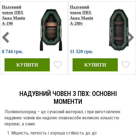
Надувний
Надувний
човен ПВХ
човен ПВХ
Аква Манія
Аква Манія
А-190
А-280т
8 744 грн.
11 320 грн.
НАДУВНИЙ ЧОВЕН З ПВХ: ОСНОВНІ
МОМЕНТИ
Полівінілхлорид – це сучасний матеріал, і при виготовленні
надувних човнів він наділяє плавзасоби великою кількістю
переваг, а саме:
Міцність, легкість і хороша стійкість до дії