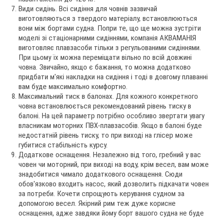
websi
Види сидінь. Всі сидіння для човнів зазвичай
виготовляються з твердого матеріалу, встановлюються
вони між бортами судна. Попри те, що ще можна зустріти
моделі зі стаціонарними сидіннями, компанія АКВАМАНІЯ
виготовляє плавзасоби тільки з регульованими сидіннями.
При цьому їх можна переміщати вільно по всій довжині
човна. Звичайно, якщо є бажання, то можна додатково
придбати м'які накладки на сидіння і тоді в довгому плаванні
вам буде максимально комфортно.
Максимальний тиск в балонах. Для кожного конкретного
човна встановлюється рекомендований рівень тиску в
балоні. На цей параметр потрібно особливо звертати увагу
власникам моторних ПВХ-плавзасобів. Якщо в балоні буде
недостатній рівень тиску, то при виході на глісер може
губитися стабільність курсу.
Додаткове оснащення. Незалежно від того, гребний у вас
човен чи моторний, при виході на воду, крім весел, вам може
знадобитися чимало додаткового оснащення. Сюди
обов'язково входить насос, який дозволить підкачати човен
за потреби. Кочети спрощують керування судном за
допомогою весел. Якірний рим теж дуже корисне
оснащення, адже завдяки йому борт вашого судна не буде