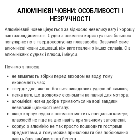
АЛЮМІНІЄВІ ЧОВНИ: ОСОБЛИВОСТІ І
НЕЗРУЧНОСТІ
Алюмінієвий човен цінується за відносно невелику вагу і хорошу
вантажопідйомність. Судно з алюмінію користується більшою
популярністю з твердокорпусних плавзасобів. Зазвичай саме
алюмінієві човни дешевші, ніж виготовлені з інших сплавів. Є в
алюмінієвих суднах і плюси, і мінуси.
Почнімо з плюсів:
не вимагають збірки перед виходом на воду, тому
економлять час;
тверде дно, яке не боїться випадкових ударів об каміння;
легка вага, що дозволяє економити на паливі для мотора;
алюмінієві човни добре тримаються на воді завдяки
невеликій щільності металу;
якщо корпус судна з алюмінію містить спеціальні камери,
плавзасіб не піде на дно навіть при значному затопленні;
корпус з алюмінію не так просто пошкодити гострими
предметами, а тому можна причалювати без побоювання
навіть біля кам'янистого берега.