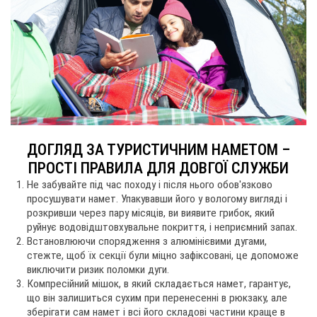
ДОГЛЯД ЗА ТУРИСТИЧНИМ НАМЕТОМ –
ПРОСТІ ПРАВИЛА ДЛЯ ДОВГОЇ СЛУЖБИ
Не забувайте під час походу і після нього обов'язково
просушувати намет. Упакувавши його у вологому вигляді і
розкривши через пару місяців, ви виявите грибок, який
руйнує водовідштовхувальне покриття, і неприємний запах.
Встановлюючи спорядження з алюмінієвими дугами,
стежте, щоб їх секції були міцно зафіксовані, це допоможе
виключити ризик поломки дуги.
Компресійний мішок, в який складається намет, гарантує,
що він залишиться сухим при перенесенні в рюкзаку, але
зберігати сам намет і всі його складові частини краще в