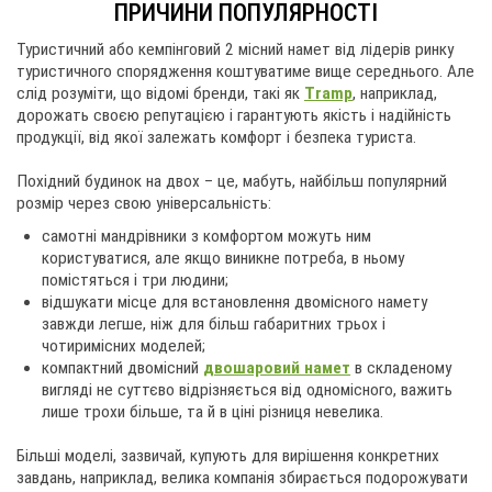
ПРИЧИНИ ПОПУЛЯРНОСТІ
Туристичний або кемпінговий 2 місний намет від лідерів ринку
туристичного спорядження коштуватиме вище середнього. Але
слід розуміти, що відомі бренди, такі як
Tramp
, наприклад,
дорожать своєю репутацією і гарантують якість і надійність
продукції, від якої залежать комфорт і безпека туриста.
Похідний будинок на двох – це, мабуть, найбільш популярний
розмір через свою універсальність:
самотні мандрівники з комфортом можуть ним
користуватися, але якщо виникне потреба, в ньому
помістяться і три людини;
відшукати місце для встановлення двомісного намету
завжди легше, ніж для більш габаритних трьох і
чотиримісних моделей;
компактний двомісний
двошаровий намет
в складеному
вигляді не суттєво відрізняється від одномісного, важить
лише трохи більше, та й в ціні різниця невелика.
Більші моделі, зазвичай, купують для вирішення конкретних
завдань, наприклад, велика компанія збирається подорожувати