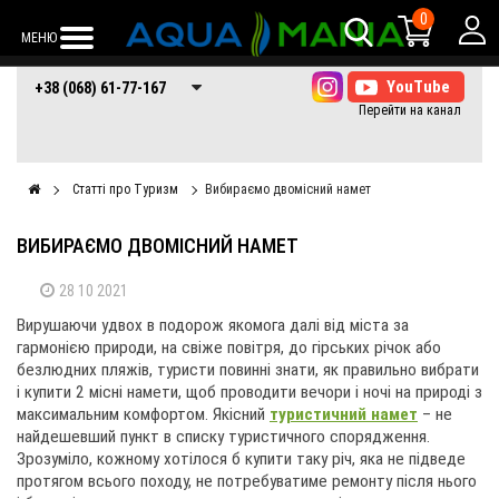
0
МЕНЮ
+38 (068) 61-77-
+38 (066) 61-77-
+38 (073) 61-77-
+38 (068) 61-77-167
167
167
167
Статті про Туризм
Вибираємо двомісний намет
ВИБИРАЄМО ДВОМІСНИЙ НАМЕТ
28 10 2021
Вирушаючи удвох в подорож якомога далі від міста за
гармонією природи, на свіже повітря, до гірських річок або
безлюдних пляжів, туристи повинні знати, як правильно вибрати
і купити 2 місні намети, щоб проводити вечори і ночі на природі з
максимальним комфортом. Якісний
туристичний намет
– не
найдешевший пункт в списку туристичного спорядження.
Зрозуміло, кожному хотілося б купити таку річ, яка не підведе
протягом всього походу, не потребуватиме ремонту після нього