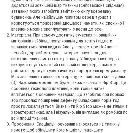
додатковий зовнішній шар тканини (снігозахисна спідниця),
завдання якого запобігти замітанню снігу всередину
будиночка. Але найбільшим попитом серед туристів
користуються трисезонні двошарові намети, які спокійно і
впевнено можна експлуатувати з весни до осені.
Матеріали. При всьому достатку сучасних інноваційних
матеріалів найбільш популярними для тенту і підлоги
залишаються різні види нейлону і поліестеру. Нейлон –
легкий і дорогий матеріал, використовується для
виготовлення наметів екстракласу. У бюджетних серіях
використовують важкий і щільний поліестер, з нього ж
роблять підлогу в туристичному спорядженні преміумкласу.
Має значення і товщина матеріалу, яка вимірюється в денье
(D). Важливим моментом буде також наявність Rip Stop. Це
особлива технологія плетіння, коли товща нитка
вплітається в основний матеріал, що запобігає при порізах
або проколах поширення дефекту. Випадковий поріз тоді
просто локалізується. Визначити Rip Stop можна не тільки в
характеристиках, але і візуально, він виглядає як ромбики по
всій площі тканини.
Просочення. Спеціальні речовини наносяться на тканину
намету, щоб збільшити його міцність, підвищити