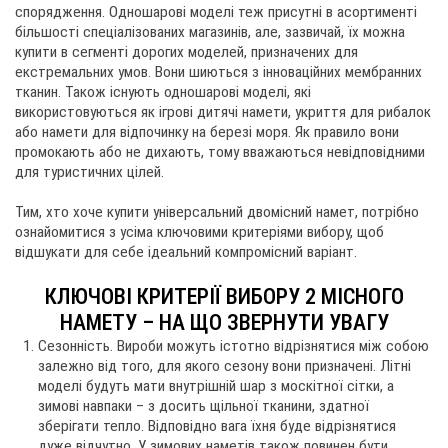
спорядження. Одношарові моделі теж присутні в асортименті
websi
більшості спеціалізованих магазинів, але, зазвичай, їх можна
купити в сегменті дорогих моделей, призначених для
екстремальних умов. Вони шиються з інноваційних мембранних
тканин. Також існують одношарові моделі, які
використовуються як ігрові дитячі намети, укриття для рибалок
або намети для відпочинку на березі моря. Як правило вони
промокають або не дихають, тому вважаються невідповідними
для туристичних цілей.
Тим, хто хоче купити універсальний двомісний намет, потрібно
ознайомитися з усіма ключовими критеріями вибору, щоб
відшукати для себе ідеальний компромісний варіант.
КЛЮЧОВІ КРИТЕРІЇ ВИБОРУ 2 МІСНОГО
НАМЕТУ – НА ЩО ЗВЕРНУТИ УВАГУ
Сезонність. Вироби можуть істотно відрізнятися між собою
залежно від того, для якого сезону вони призначені. Літні
моделі будуть мати внутрішній шар з москітної сітки, а
зимові навпаки – з досить щільної тканини, здатної
зберігати тепло. Відповідно вага їхня буде відрізнятися
дуже відчутно. У зимових наметів також повинен бути