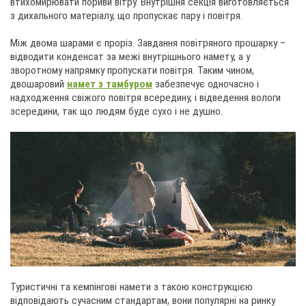
втихомирювати пориви вітру. Внутрішня секція виготовляється
з дихального матеріалу, що пропускає пару і повітря.
Між двома шарами є проріз. Завдання повітряного прошарку –
відводити конденсат за межі внутрішнього намету, а у
зворотному напрямку пропускати повітря. Таким чином,
двошаровий
намет з тамбуром
забезпечує одночасно і
надходження свіжого повітря всередину, і відведення вологи
зсередини, так що людям буде сухо і не душно.
Туристичні та кемпінгові намети з такою конструкцією
відповідають сучасним стандартам, вони популярні на ринку