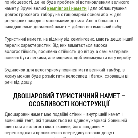
по місцевості, де не буде проблем зі встановленням великого
намету. Зручні великі
кемпінгові намети
і для облаштування
довгострокового табору на стаціонарній основі або ж для
регулярних виїздів з маленькими дітьми. Але в більшості
випадків саме двомісний намет – дійсно оптимальний вибір.
Туристичні намети, на відміну від кемпінгових, мають дещо інший
перелік характеристик. Від них вимагається висока
вологостійкість, посилена стійкість до вітру, а самі матеріали
повинні бути легкими, але міцними, щоб мінімізувати вагу виробу.
Будиночок для велотуризму повинен мати великий тамбур, в
якому можна буде розмістити велосипед і багаж, сховавши ці
речі від дощу.
ДВОШАРОВИЙ ТУРИСТИЧНИЙ НАМЕТ –
ОСОБЛИВОСТІ КОНСТРУКЦІЇ
Двошаровий намет має подвійні стінки – внутрішній намет і
зовнішній тент, які тримаються на єдиному каркасі. Зовнішній
шиється з вологостійкої тканини, його завдання –
перешкоджати проникненню всередину потоків дощу і