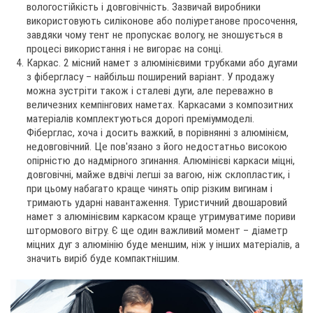
вологостійкість і довговічність. Зазвичай виробники
використовують силіконове або поліуретанове просочення,
завдяки чому тент не пропускає вологу, не зношується в
процесі використання і не вигорає на сонці.
Каркас. 2 місний намет з алюмінієвими трубками або дугами
з фібергласу – найбільш поширений варіант. У продажу
можна зустріти також і сталеві дуги, але переважно в
величезних кемпінгових наметах. Каркасами з композитних
матеріалів комплектуються дорогі преміуммоделі.
Фіберглас, хоча і досить важкий, в порівнянні з алюмінієм,
недовговічний. Це пов'язано з його недостатньо високою
опірністю до надмірного згинання. Алюмінієві каркаси міцні,
довговічні, майже вдвічі легші за вагою, ніж склопластик, і
при цьому набагато краще чинять опір різким вигинам і
тримають ударні навантаження. Туристичний двошаровий
намет з алюмінієвим каркасом краще утримуватиме пориви
штормового вітру. Є ще один важливий момент – діаметр
міцних дуг з алюмінію буде меншим, ніж у інших матеріалів, а
значить виріб буде компактнішим.