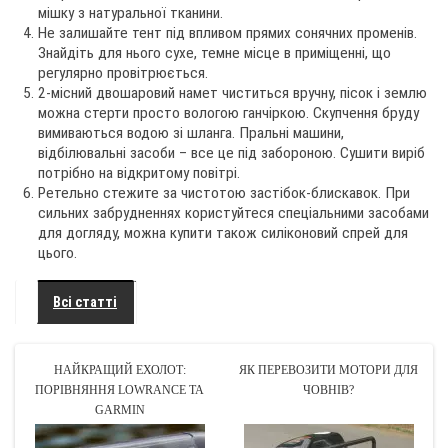
мішку з натуральної тканини.
Не залишайте тент під впливом прямих сонячних променів.
Знайдіть для нього сухе, темне місце в приміщенні, що
регулярно провітрюється.
2-місний двошаровий намет чиститься вручну, пісок і землю
можна стерти просто вологою ганчіркою. Скупчення бруду
вимиваються водою зі шланга. Пральні машини,
відбілювальні засоби – все це під забороною. Сушити виріб
потрібно на відкритому повітрі.
Ретельно стежите за чистотою застібок-блискавок. При
сильних забрудненнях користуйтеся спеціальними засобами
для догляду, можна купити також силіконовий спрей для
цього.
Всі статті
НАЙКРАЩИЙ ЕХОЛОТ:
ЯК ПЕРЕВОЗИТИ МОТОРИ ДЛЯ
ПОРІВНЯННЯ LOWRANCE ТА
ЧОВНІВ?
GARMIN