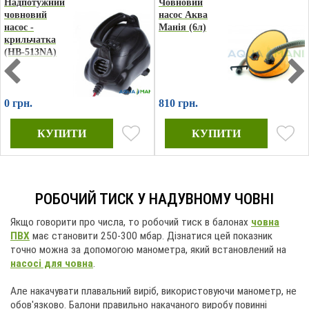
Надпотужний
Човновий
човновий
насос Аква
насос -
Манія (6л)
крильчатка
(HB-513NA)
12В
0 грн.
810 грн.
РОБОЧИЙ ТИСК У НАДУВНОМУ ЧОВНІ
Якщо говорити про числа, то робочий тиск в балонах
човна
ПВХ
має становити 250-300 мбар. Дізнатися цей показник
точно можна за допомогою манометра, який встановлений на
насосі для човна
.
Але накачувати плавальний виріб, використовуючи манометр, не
обов'язково. Балони правильно накачаного виробу повинні