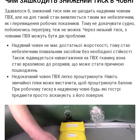
ЧИМ ЗАШКОДИТЬ ЗНИЖЕНИЙ ТИСК В ЧОВНІ
Здавалося б, знижений тиск ніяк не шкодить надувним човнам
ПВХ, але на ділі такий стан виявляється таким же небезпечним,
як і перевищення робочих показників. Тому не докачувати судно,
побоюючись перегріву, теж не можна. Через низький тиск, з
човнами ПВХ можуть бути дві проблеми:
websi
Надувний човен не має достатньої жорсткості, тому стає
небезпечним плавальним засобом без необхідної стійкості.
Також підвищується навантаження на ПВХ тканину, вона
стає вразливою до розривів, що може стати причиною
пошкоджень.
Недокачаний човен ПВХ легко проштрикнути. Навіть
звичайної гілки може вистачити, щоб проштрикнути балони.
При робочому тиску в надувному човні будь-які гострі
предмети просто зіскакують з його поверхні.