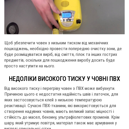
Щоб убезпечити човен з низьким тиском від механічних
пошкоджень, необхідно провести попередню очистку зони, де
буде розміщуватися виріб, від сміття, гілок та інших гострих
предметів, оскільки для пошкодження виробу досить буде
просто наступити на нього.
НЕДОЛІКИ ВИСОКОГО ТИСКУ У ЧОВНІ ПВХ
Від високого тиску і перегріву човен з ПВХ може вибухнути.
Причиною цього є недостатня надійність швів і латочок, для
яких застосовується клей з низькою температурою
реактивації. Сучасні ПВХ-тканини, які використовується для
створення надувних човнів, мають великий запас міцності і
стійкість до масел, бензину, ультрафіолетових променів. Крім
шару, який утримує повітря, матеріал також має армування у
вигляді спеціальної сітки.