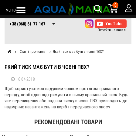
0
МЕНЮ
+38 (068) 61-77-
+38 (066) 61-77-
+38 (073) 61-77-
+38 (068) 61-77-167
167
167
167
Статті про човни
Який тиск має бути в човні ПВХ?
ЯКИЙ ТИСК МАЄ БУТИ В ЧОВНІ ПВХ?
16 04 2018
Щоб користуватися надувним човном протягом тривалого
періоду, необхідно підтримувати в ньому правильний тиск. Будь-
яке перевищення або падіння тиску в човні ПВХ призводить до
надмірних навантажень на виріб і передчасного зносу.