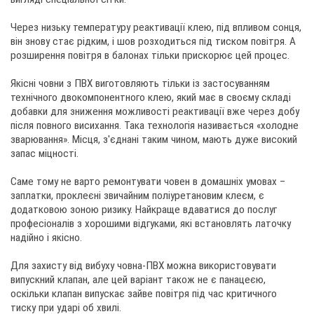
Через низьку температуру реактивації клею, під впливом сонця,
він знову стає рідким, і шов розходиться під тиском повітря. А
розширення повітря в балонах тільки прискорює цей процес.
Якісні човни з ПВХ виготовляють тільки із застосуванням
технічного двокомпонентного клею, який має в своєму складі
добавки для зниження можливості реактивації вже через добу
після повного висихання. Така технологія називається «холодне
зварювання». Місця, з'єднані таким чином, мають дуже високий
запас міцності.
Саме тому не варто ремонтувати човен в домашніх умовах –
заплатки, проклеєні звичайним поліуретановим клеєм, є
додатковою зоною ризику. Найкраще вдаватися до послуг
професіоналів з хорошими відгуками, які встановлять латочку
надійно і якісно.
Для захисту від вибуху човна-ПВХ можна використовувати
випускний клапан, але цей варіант також не є панацеєю,
оскільки клапан випускає зайве повітря під час критичного
тиску при ударі об хвилі.