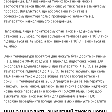
середовища. Для визначення точних показників можна
застосувати закон Шарля, який описує тиск газів в замкнутому
просторі. Виявляється, що абсолютний тиск газів в
обмеженому просторі прямо пропорційно залежить від
температури навколишнього середовища.
Наприклад, якщо в початковому стані тиск в надувному човні
становив 250 мбар, то при збільшенні температури на 10˚C тиск
підвищиться на 42 мбар, а при зниженні на 10˚C – знизиться на
42 мбар.
Зміни температури протягом дня можуть бути досить значними
– в діапазоні 30-40 градусів. Наприклад, підготовка човна для
риболовлі відбувалася вранці при температурі + 10˚C, а за день
температура піднялася до + 30˚C. Не варто забувати, що сама
ПВХ-тканина також добре вбирає тепло і прогрівається на
сонці – її температура на 20-30 градусів вища за температуру
навкруги. Таким чином, діапазон зміни тиску в балонах надувного
човна може перебувати в проміжку 150-200 мБар. Тому, щоб
з'ясувати, який тиск має бути для риболовлі в човні ПВХ,
потрібно передбачити погодні умови, в яких плануєте рибалити.