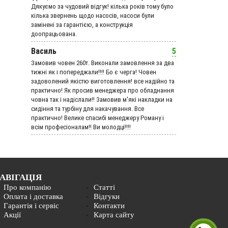
Дякуємо за чудовий вiдгук! кілька років тому було
кілька звернень щодо насосів, насоси були
замінені за гарантією, а конструкція
доопрацьована.
Василь
5
Замовив човен 260т. Виконали замовлення за два
тижні як і попереджали!!!! Бо є черга! Човен
задоволений якістю виготовлення! все надійно та
практично! Як просив менеджера про обладнання
човна так і надіслали!! Замовив м'які накладки на
сидіння та турбіну для накачування. Все
практично! Велике спасибі менеджеру Роману і
всім професіоналам!! Ви молодці!!!!
АВІГАЦІЯ
Про компанію
Статті
Оплата і доставка
Відгуки
Гарантія і сервіс
Контакти
Акції
Карта сайту