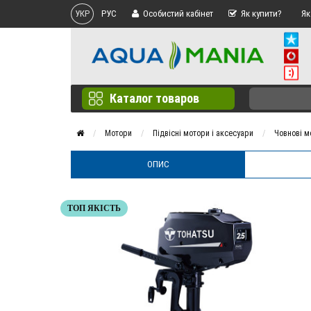
УКР
РУС
Особистий кабінет
Як купити?
Як
Каталог товаров
Мотори
Підвісні мотори і аксесуари
Човнові м
ОПИС
ТОП ЯКІСТЬ