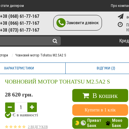
 стати дилером
Про компа
+38 (068) 61-77-167
a
Замовити дзвінок
+38 (066) 61-77-167
П
+38 (073) 61-77-167
Кред
отори
Човновий мотор Tohatsu M2.5A2 S
ХАРАКТЕРИСТИКИ
ВІДГУКИ (2)
ЧОВНОВИЙ МОТОР TOHATSU M2.5A2 S
28 620 грн.
В кошик
Купити в 1 клік
Є в наявності
Приват
Моно
Банк
Банк
2 ВІДГУКІВ