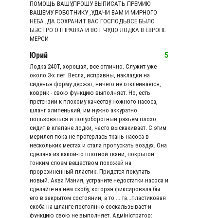
ПОМОЩЬ ВАШУ,ПРОШУ ВЫПИСАТЬ ПРЕМИЮ
ВАШЕМУ РОБОТНИКУ ,УДАЧИ ВАМ И МИРНОГО
НЕБА ,ДА СОХРАНИТ ВАС ГОСПОДЬВСЕ БЫЛО
БЫСТРО ОТПРАВКА И ВОТ ЧУДО ЛОДКА В ЕВРОПЕ
МЕРСИ
Юрий
5
Лодка 240Т, хорошая, все отлично. Служит уже
около 3-х лет. Весла, исправны, накладки на
сиденья форму держат, ничего не отклеивается,
коврик - свою функцию выполняет. Но, есть
претензии к плохому качеству ножного насоса,
шланг хлипенький, им нужно аккуратно
пользоваться и полуоборотный разьём плохо
сидит в клапане лодки, часто выскакивает. С этим
мерился пока не протерлась ткань насоса в
нескольких местах и стала пропускать воздух. Она
сделана из какой-то плотной ткани, покрытой
тонким слоем веществом похожей на
прорезиненный пластик. Придется покупать
новый. Аква Мания, устраните недостатки насоса и
сделайте на нем скобу, которая фиксировала бы
его в закрытом состоянии, а то ... та...пластиковая
скоба на шланге постоянно соскальзывает и
функцию свою не выполняет. Адмiнiстратор: