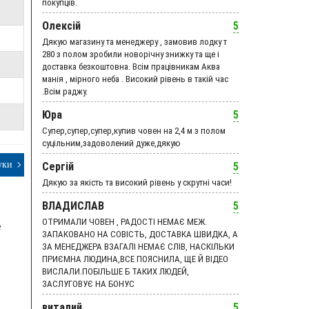
покупців.
Олексій
5
Дякую магазину та менеджеру , замовив лодку т
280 з полом зробили новорічну знижку та ще і
доставка безкоштовна. Всім працівникам Аква
манія , мірного неба . Високий рівень в такій час
.Всім раджу.
Юра
5
Супер,супер,супер,купив човен на 2,4 м з полом
суцільним,задоволений дуже,дякую
уки
Сергій
5
Дякую за якість та високий рівень у скрутні часи!
ВЛАДИСЛАВ
5
ОТРИМАЛИ ЧОВЕН , РАДОСТІ НЕМАЄ МЕЖ.
е
ЗАПАКОВАНО НА СОВІСТЬ, ДОСТАВКА ШВИДКА, А
ЗА МЕНЕДЖЕРА ВЗАГАЛІ НЕМАЄ СЛІВ, НАСКІЛЬКИ
ПРИЄМНА ЛЮДИНА,ВСЕ ПОЯСНИЛА, ЩЕ Й ВІДЕО
ВИСЛАЛИ.ПОБІЛЬШЕ Б ТАКИХ ЛЮДЕЙ,
ЗАСЛУГОВУЄ НА БОНУС
виталий
5