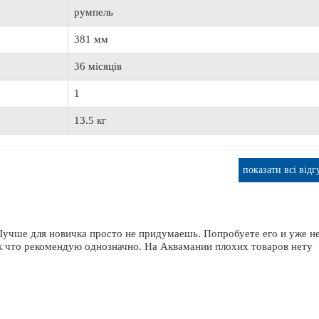
румпель
381 мм
36 місяців
1
13.5 кг
показати всі відг
Лучше для новичка просто не придумаешь. Попробуете его и уже н
ак что рекомендую однозначно. На Аквамании плохих товаров нету