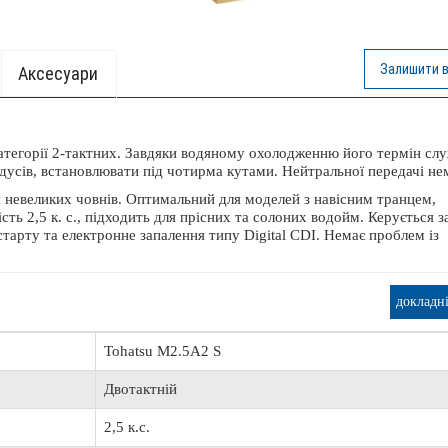
ОШТОВНА ДОСТАВКА
Залишити в
Aксесуари
атегорії 2-тактних. Завдяки водяному охолодженню його термін сл
т Lowrance Elite FS 9 с датчиком Active
Транспортувальний Тент AQUA M
Imaging 3-in-1
АМК-360
дусів, встановлювати під чотирма кутами. Нейтральної передачі не
65 520 грн.
2 734 грн.
 невеликих човнів. Оптимальний для моделей з навісним транцем,
ість 2,5 к. с., підходить для прісних та солоних водойм. Керується з
арту та електронне запалення типу Digital CDI. Немає проблем із
.
докладн
Tohatsu M2.5A2 S
Двотактній
2,5 к.с.