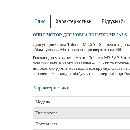
БЕЗК
Опис
Характеристики
Відгуки (2)
ОПИС МОТОР ДЛЯ ЧОВНА TOHATSU M2.5A2 S
Двигун для човна Tohatsu M2.5A2 S належить до к
Ехоло
збільшується. Мотор можна розвертати на 360 гра
Рекомендуємо купити мотор Tohatsu M2.5A2 S для
оскільки вага у нього невелика – 13,5 кг та потужн
допомогою румпеля, заводиться вручну. Система ст
запаленням – запуск відбувається з першої спроби
Характеристики
Модель
Тип мотора
Потужність