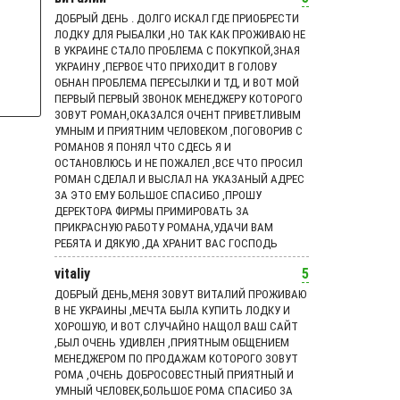
ДОБРЫЙ ДЕНЬ . ДОЛГО ИСКАЛ ГДЕ ПРИОБРЕСТИ
ЛОДКУ ДЛЯ РЫБАЛКИ ,НО ТАК КАК ПРОЖИВАЮ НЕ
В УКРАИНЕ СТАЛО ПРОБЛЕМА С ПОКУПКОЙ,ЗНАЯ
УКРАИНУ ,ПЕРВОЕ ЧТО ПРИХОДИТ В ГОЛОВУ
ОБНАН ПРОБЛЕМА ПЕРЕСЫЛКИ И ТД, И ВОТ МОЙ
ПЕРВЫЙ ПЕРВЫЙ ЗВОНОК МЕНЕДЖЕРУ КОТОРОГО
ЗОВУТ РОМАН,ОКАЗАЛСЯ ОЧЕНТ ПРИВЕТЛИВЫМ
УМНЫМ И ПРИЯТНИМ ЧЕЛОВЕКОМ ,ПОГОВОРИВ С
РОМАНОВ Я ПОНЯЛ ЧТО СДЕСЬ Я И
ОСТАНОВЛЮСЬ И НЕ ПОЖАЛЕЛ ,ВСЕ ЧТО ПРОСИЛ
РОМАН СДЕЛАЛ И ВЫСЛАЛ НА УКАЗАНЫЙ АДРЕС
ЗА ЭТО ЕМУ БОЛЬШОЕ СПАСИБО ,ПРОШУ
ДЕРЕКТОРА ФИРМЫ ПРИМИРОВАТЬ ЗА
ПРИКРАСНУЮ РАБОТУ РОМАНА,УДАЧИ ВАМ
РЕБЯТА И ДЯКУЮ ,ДА ХРАНИТ ВАС ГОСПОДЬ
vitaliy
5
ДОБРЫЙ ДЕНЬ,МЕНЯ ЗОВУТ ВИТАЛИЙ ПРОЖИВАЮ
В НЕ УКРАИНЫ ,МЕЧТА БЫЛА КУПИТЬ ЛОДКУ И
ХОРОШУЮ, И ВОТ СЛУЧАЙНО НАЩОЛ ВАШ САЙТ
,БЫЛ ОЧЕНЬ УДИВЛЕН ,ПРИЯТНЫМ ОБЩЕНИЕМ
МЕНЕДЖЕРОМ ПО ПРОДАЖАМ КОТОРОГО ЗОВУТ
РОМА ,ОЧЕНЬ ДОБРОСОВЕСТНЫЙ ПРИЯТНЫЙ И
УМНЫЙ ЧЕЛОВЕК,БОЛЬШОЕ РОМА СПАСИБО ЗА