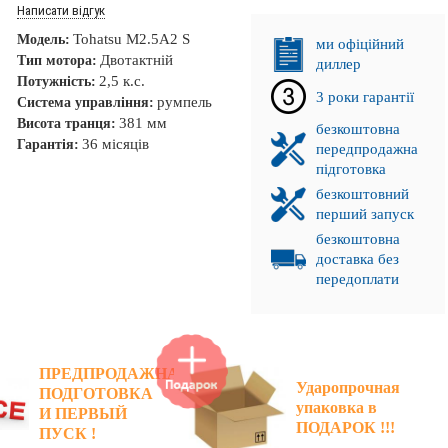
Написати відгук
Tohatsu M2.5A2 S
Модель:
ми офіційний
Двотактній
Тип мотора:
диллер
2,5 к.с.
Потужність:
3 роки гарантії
румпель
Система управління:
381 мм
Висота транця:
безкоштовна
36 місяців
Гарантія:
передпродажна
підготовка
безкоштовний
перший запуск
безкоштовна
доставка без
передоплати
ПРЕДПРОДАЖНАЯ
Ударопрочная
ПОДГОТОВКА
. ПРОМІНЬ!
упаковка в
И ПЕРВЫЙ
ПОДАРОК !!!
ПУСК !
НКА!