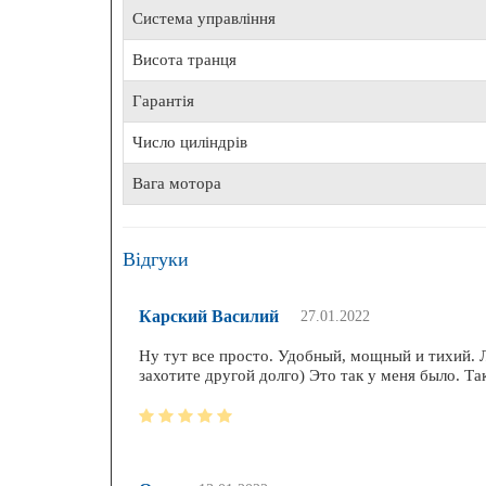
Система управління
Висота транця
Гарантія
Число циліндрів
Вага мотора
Відгуки
Карский Василий
27.01.2022
Ну тут все просто. Удобный, мощный и тихий. 
захотите другой долго) Это так у меня было. Т