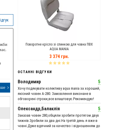
ідгук
ужби
ANIA
Поворотне крісло зі спинкою для човна ПВХ
Транцеві Кол
AQUA MANIA
має.
3 374 грн.
а
ОСТАННІ ВІДГУКИ
Володимир
5
іше
Хочу подякувати колективу aqua mania за хороший,
якісний човен А-280. Замовлення виконане в
обговорені строки,все влаштовує.Рекомендую!
Олександр,Балаклія
5
Заказав човен 280,обіцяли зробити протягом двух
тижнів.Зробили за два дні.На третій день я вже в
човні.Дуже вдячний за качество і відношенням до