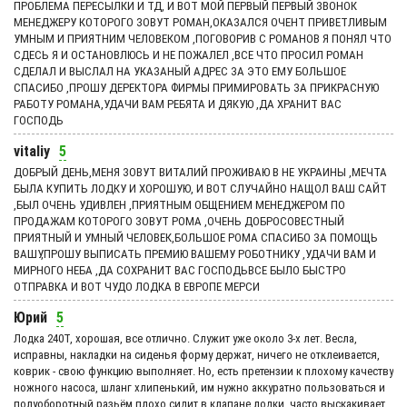
ПРОБЛЕМА ПЕРЕСЫЛКИ И ТД, И ВОТ МОЙ ПЕРВЫЙ ПЕРВЫЙ ЗВОНОК
МЕНЕДЖЕРУ КОТОРОГО ЗОВУТ РОМАН,ОКАЗАЛСЯ ОЧЕНТ ПРИВЕТЛИВЫМ
УМНЫМ И ПРИЯТНИМ ЧЕЛОВЕКОМ ,ПОГОВОРИВ С РОМАНОВ Я ПОНЯЛ ЧТО
СДЕСЬ Я И ОСТАНОВЛЮСЬ И НЕ ПОЖАЛЕЛ ,ВСЕ ЧТО ПРОСИЛ РОМАН
СДЕЛАЛ И ВЫСЛАЛ НА УКАЗАНЫЙ АДРЕС ЗА ЭТО ЕМУ БОЛЬШОЕ
СПАСИБО ,ПРОШУ ДЕРЕКТОРА ФИРМЫ ПРИМИРОВАТЬ ЗА ПРИКРАСНУЮ
РАБОТУ РОМАНА,УДАЧИ ВАМ РЕБЯТА И ДЯКУЮ ,ДА ХРАНИТ ВАС
ГОСПОДЬ
vitaliy
5
ДОБРЫЙ ДЕНЬ,МЕНЯ ЗОВУТ ВИТАЛИЙ ПРОЖИВАЮ В НЕ УКРАИНЫ ,МЕЧТА
БЫЛА КУПИТЬ ЛОДКУ И ХОРОШУЮ, И ВОТ СЛУЧАЙНО НАЩОЛ ВАШ САЙТ
,БЫЛ ОЧЕНЬ УДИВЛЕН ,ПРИЯТНЫМ ОБЩЕНИЕМ МЕНЕДЖЕРОМ ПО
ПРОДАЖАМ КОТОРОГО ЗОВУТ РОМА ,ОЧЕНЬ ДОБРОСОВЕСТНЫЙ
ПРИЯТНЫЙ И УМНЫЙ ЧЕЛОВЕК,БОЛЬШОЕ РОМА СПАСИБО ЗА ПОМОЩЬ
ВАШУ,ПРОШУ ВЫПИСАТЬ ПРЕМИЮ ВАШЕМУ РОБОТНИКУ ,УДАЧИ ВАМ И
МИРНОГО НЕБА ,ДА СОХРАНИТ ВАС ГОСПОДЬВСЕ БЫЛО БЫСТРО
ОТПРАВКА И ВОТ ЧУДО ЛОДКА В ЕВРОПЕ МЕРСИ
Юрий
5
Лодка 240Т, хорошая, все отлично. Служит уже около 3-х лет. Весла,
исправны, накладки на сиденья форму держат, ничего не отклеивается,
коврик - свою функцию выполняет. Но, есть претензии к плохому качеству
ножного насоса, шланг хлипенький, им нужно аккуратно пользоваться и
полуоборотный разьём плохо сидит в клапане лодки, часто выскакивает.