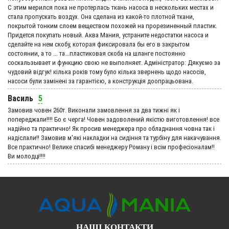
С этим мерился пока не протерлась ткань насоса в нескольких местах и
стала пропускать воздух. Она сделана из какой-то плотной ткани,
покрытой тонким слоем веществом похожей на прорезиненный пластик.
Придется покупать новый. Аква Мания, устраните недостатки насоса и
сделайте на нем скобу, которая фиксировала бы его в закрытом
состоянии, а то ... та...пластиковая скоба на шланге постоянно
соскальзывает и функцию свою не выполняет. Адмiнiстратор: Дякуємо за
чудовий вiдгук! кілька років тому було кілька звернень щодо насосів,
насоси були замінені за гарантією, а конструкція доопрацьована.
Василь
5
Замовив човен 260т. Виконали замовлення за два тижні як і
попереджали!!!! Бо є черга! Човен задоволений якістю виготовлення! все
надійно та практично! Як просив менеджера про обладнання човна так і
надіслали!! Замовив м'які накладки на сидіння та турбіну для накачування.
Все практично! Велике спасибі менеджеру Роману і всім професіоналам!!
Ви молодці!!!!
НАШІ КОНТАКТИ