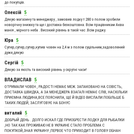
до покупців.
Олексій
5
Дякую магазину та менеджеру , замовив лодку т 280 з полом зробили
новорічну знижку та ще і доставка безкоштовна. Всім працівникам Аква
манія , мірного неба . Високий рівень в такій час .Всім раджу.
Юра
5
Супер,супер,супер,купив човен на 2,4 м з полом суцільним,задоволений
дуже,дякую
Сергій
5
Дякую за якість та високий рівень у скрутні часи!
ВЛАДИСЛАВ
5
ОТРИМАЛИ ЧОВЕН , РАДОСТІ НЕМАЄ МЕЖ. ЗАПАКОВАНО НА СОВІСТЬ,
ДОСТАВКА ШВИДКА, А ЗА МЕНЕДЖЕРА ВЗАГАЛІ НЕМАЄ СЛІВ, НАСКІЛЬКИ
ПРИЄМНА ЛЮДИНА,ВСЕ ПОЯСНИЛА, ЩЕ Й ВІДЕО ВИСЛАЛИ.ПОБІЛЬШЕ Б
ТАКИХ ЛЮДЕЙ, ЗАСЛУГОВУЄ НА БОНУС
виталий
5
ДОБРЫЙ ДЕНЬ . ДОЛГО ИСКАЛ ГДЕ ПРИОБРЕСТИ ЛОДКУ ДЛЯ РЫБАЛКИ
,НО ТАК КАК ПРОЖИВАЮ НЕ В УКРАИНЕ СТАЛО ПРОБЛЕМА С
ПОКУПКОЙ,ЗНАЯ УКРАИНУ ,ПЕРВОЕ ЧТО ПРИХОДИТ В ГОЛОВУ ОБНАН