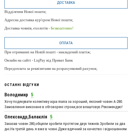
ДОСТАВКА
Відділення Нової пошти;
Адресна доставка кур'єром Нової пошти;
Доставка човнів, ехолотів -
Безкоштовно!
ОПЛАТА
При отриманні на Новій пошті - накладений платіж;
Онлайн на сайті - LiqPay від Приват Банк
Передоплата за реквізитами на розрахунковий рахунок;
ОСТАННІ ВІДГУКИ
Володимир
5
Хочу подякувати колективу aqua mania за хороший, якісний човен А-280.
Замовлення виконане в обговорені строки,все влаштовує.Рекомендую!
Олександр,Балаклія
5
Заказав човен 280,обіцяли зробити протягом двух тижнів.Зробили за два
дні.На третій день я вже в човні.Дуже вдячний за качество і відношенням