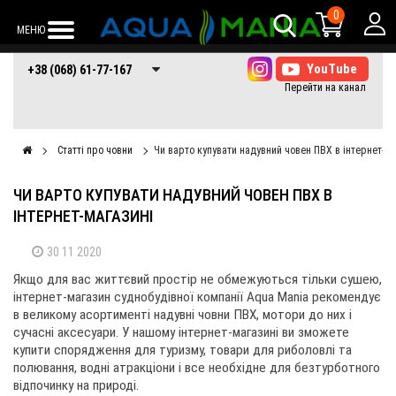
0
МЕНЮ
+38 (068) 61-77-
+38 (066) 61-77-
+38 (073) 61-77-
+38 (068) 61-77-167
167
167
167
Статті про човни
Чи варто купувати надувний човен ПВХ в інтернет-ма
ЧИ ВАРТО КУПУВАТИ НАДУВНИЙ ЧОВЕН ПВХ В
ІНТЕРНЕТ-МАГАЗИНІ
30 11 2020
Якщо для вас життєвий простір не обмежуються тільки сушею,
інтернет-магазин суднобудівної компанії Aqua Mania рекомендує
в великому асортименті надувні човни ПВХ, мотори до них і
сучасні аксесуари. У нашому інтернет-магазині ви зможете
купити спорядження для туризму, товари для риболовлі та
полювання, водні атракціони і все необхідне для безтурботного
відпочинку на природі.