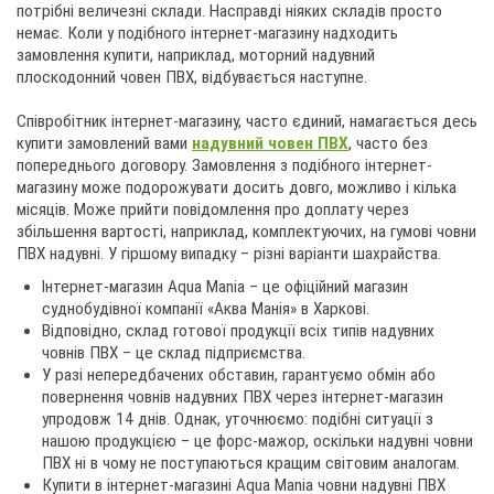
потрібні величезні склади. Насправді ніяких складів просто
немає. Коли у подібного інтернет-магазину надходить
замовлення купити, наприклад, моторний надувний
плоскодонний човен ПВХ, відбувається наступне.
Співробітник інтернет-магазину, часто єдиний, намагається десь
купити замовлений вами
надувний човен ПВХ
, часто без
попереднього договору. Замовлення з подібного інтернет-
магазину може подорожувати досить довго, можливо і кілька
місяців. Може прийти повідомлення про доплату через
збільшення вартості, наприклад, комплектуючих, на гумові човни
ПВХ надувні. У гіршому випадку – різні варіанти шахрайства.
Інтернет-магазин Aqua Mania – це офіційний магазин
суднобудівної компанії «Аква Манія» в Харкові.
Відповідно, склад готової продукції всіх типів надувних
човнів ПВХ – це склад підприємства.
У разі непередбачених обставин, гарантуємо обмін або
повернення човнів надувних ПВХ через інтернет-магазин
упродовж 14 днів. Однак, уточнюємо: подібні ситуації з
нашою продукцією – це форс-мажор, оскільки надувні човни
ПВХ ні в чому не поступаються кращим світовим аналогам.
Купити в інтернет-магазині Aqua Mania човни надувні ПВХ