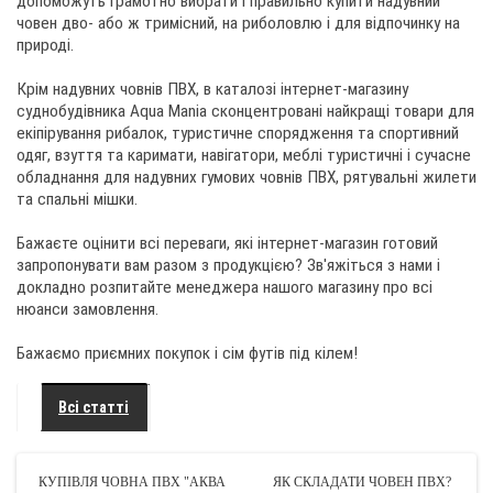
допоможуть грамотно вибрати і правильно купити надувний
човен дво- або ж тримісний, на риболовлю і для відпочинку на
природі.
Крім надувних човнів ПВХ, в каталозі інтернет-магазину
суднобудівника Aqua Mania сконцентровані найкращі товари для
екіпірування рибалок, туристичне спорядження та спортивний
одяг, взуття та каримати, навігатори, меблі туристичні і сучасне
обладнання для надувних гумових човнів ПВХ, рятувальні жилети
та спальні мішки.
Бажаєте оцінити всі переваги, які інтернет-магазин готовий
запропонувати вам разом з продукцією? Зв'яжіться з нами і
докладно розпитайте менеджера нашого магазину про всі
нюанси замовлення.
Бажаємо приємних покупок і сім футів під кілем!
Всі статті
КУПІВЛЯ ЧОВНА ПВХ "АКВА
ЯК СКЛАДАТИ ЧОВЕН ПВХ?