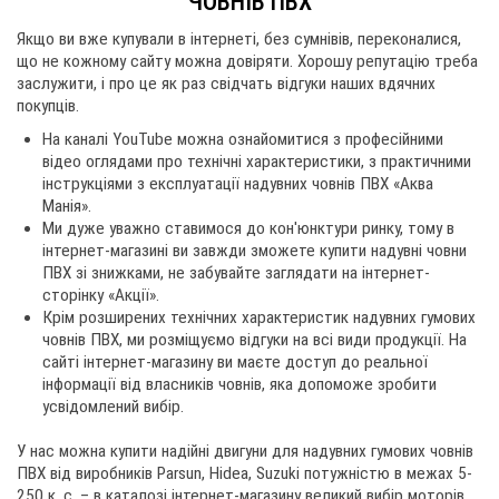
ЧОВНІВ ПВХ
Якщо ви вже купували в інтернеті, без сумнівів, переконалися,
що не кожному сайту можна довіряти. Хорошу репутацію треба
заслужити, і про це як раз свідчать відгуки наших вдячних
покупців.
На каналі YouTube можна ознайомитися з професійними
відео оглядами про технічні характеристики, з практичними
інструкціями з експлуатації надувних човнів ПВХ «Аква
Манія».
Ми дуже уважно ставимося до кон'юнктури ринку, тому в
інтернет-магазині ви завжди зможете купити надувні човни
ПВХ зі знижками, не забувайте заглядати на інтернет-
сторінку «Акції».
Крім розширених технічних характеристик надувних гумових
човнів ПВХ, ми розміщуємо відгуки на всі види продукції. На
сайті інтернет-магазину ви маєте доступ до реальної
інформації від власників човнів, яка допоможе зробити
усвідомлений вибір.
У нас можна купити надійні двигуни для надувних гумових човнів
ПВХ від виробників Parsun, Hidea, Suzuki потужністю в межах 5-
250 к. с. – в каталозі інтернет-магазину великий вибір моторів,