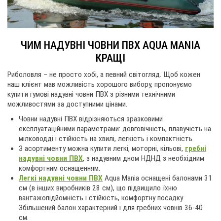
websi
ЧИМ НАДУВНІ ЧОВНИ ПВХ AQUA MANIA
КРАЩІ
Риболовля – не просто хобі, а певний світогляд. Щоб кожен
наш клієнт мав можливість хорошого вибору, пропонуємо
купити гумові надувні човни ПВХ з різними технічними
можливостями за доступними цінами.
Човни надувні ПВХ відрізняються зразковими
експлуатаційними параметрами: довговічність, плавучість на
мілководді і стійкість на хвилі, легкість і компактність.
З асортименту можна купити легкі, моторні, кільові,
гребні
надувні човни ПВХ
, з надувним дном НДНД з необхідним
комфортним оснащенням.
Легкі надувні човни ПВХ
Aqua Mania оснащені балонами 31
см (в інших виробників 28 см), що підвищило їхню
вантажопідйомність і стійкість, комфортну посадку.
Збільшений балон характерний і для гребних човнів 36-40
см.