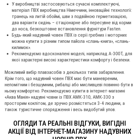
У виробництві застосовуються сучасні комплектуючі,
матеріал ПВХ виробництва Німеччини, інноваційні технології:
транець на литій обоймі, шви з подвійною герметизацією,
два варіанти сидінь – стаціонарне або пересувне від корми
до носа, безкоштовне встановлення фурнітури Fasten.
Будь-який надувний човен ПВХ із серії гребних і моторних
можна купити з різним типом пайола «слань-книга», «слань-
килимок».
Рекомендуємо вдосконалені моделі, наприклад А-300Т, для
якої характерні високі характеристики комфорту і безпеки.
Можливий вибір плавзасобів з декількох типів забарвлення.
Крім того, що надувний човен ПВХ має бути маневреним,
непомітним і безшумним, рибалці або мисливцеві повинно бути в
ньому комфортно. Рекомендуємо купити в інтернет-магазині
«Аква Манія» надувні човни із ПВХ АМК-310, АМК-330 з
просторим кокпітом, де зручно розмістяться 3-4 людини, а
також туристичне спорядження і весь видобутий улов.
ОГЛЯДИ ТА РЕАЛЬНІ ВІДГУКИ, ВИГІДНІ
АКЦІЇ ВІД ІНТЕРНЕТ-МАГАЗИНУ НАДУВНИХ