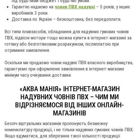
під будь-який бюджет і будь-які умови.
Гарантію надаємо на
човни ПВХ надувні
– 5 років, у інших
виробників 3 роки.
Доставка по Україні – безкоштовна, без передоплати.
Всі типи плавзасобів, обладнання для надувних гумових човнів
ПВХ, підвісні мотори тощо можна купити в інтернет-магазині за
готівку або безготівковим розрахунком, післяплатою при
отриманні замовлення.
Оскільки ми продаємо човни надувні ПВХ власного виробництва,
гарантуємо при оформленні замовлення в інтернет-магазині
мінімум часу очікування доставки.
«АКВА МАНІЯ» ІНТЕРНЕТ-МАГАЗИН
НАДУВНИХ ЧОВНІВ ПВХ – ЧИМ МИ
ВІДРІЗНЯЄМОСЯ ВІД ІНШИХ ОНЛАЙН-
МАГАЗИНІВ
Безліч віртуальних магазинів пропонують безмежну
номенклатуру продукції, і не тільки надувних гумових човнів ПВХ.
Якщо вдуматися, для зберігання такої кількості продукції