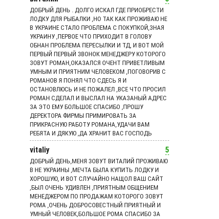
ДОБРЫЙ ДЕНЬ . ДОЛГО ИСКАЛ ГДЕ ПРИОБРЕСТИ
ЛОДКУ ДЛЯ РЫБАЛКИ ,НО ТАК КАК ПРОЖИВАЮ НЕ
В УКРАИНЕ СТАЛО ПРОБЛЕМА С ПОКУПКОЙ,ЗНАЯ
УКРАИНУ ,ПЕРВОЕ ЧТО ПРИХОДИТ В ГОЛОВУ
ОБНАН ПРОБЛЕМА ПЕРЕСЫЛКИ И ТД, И ВОТ МОЙ
ПЕРВЫЙ ПЕРВЫЙ ЗВОНОК МЕНЕДЖЕРУ КОТОРОГО
ЗОВУТ РОМАН,ОКАЗАЛСЯ ОЧЕНТ ПРИВЕТЛИВЫМ
УМНЫМ И ПРИЯТНИМ ЧЕЛОВЕКОМ ,ПОГОВОРИВ С
РОМАНОВ Я ПОНЯЛ ЧТО СДЕСЬ Я И
ОСТАНОВЛЮСЬ И НЕ ПОЖАЛЕЛ ,ВСЕ ЧТО ПРОСИЛ
РОМАН СДЕЛАЛ И ВЫСЛАЛ НА УКАЗАНЫЙ АДРЕС
ЗА ЭТО ЕМУ БОЛЬШОЕ СПАСИБО ,ПРОШУ
ДЕРЕКТОРА ФИРМЫ ПРИМИРОВАТЬ ЗА
ПРИКРАСНУЮ РАБОТУ РОМАНА,УДАЧИ ВАМ
РЕБЯТА И ДЯКУЮ ,ДА ХРАНИТ ВАС ГОСПОДЬ
vitaliy
5
ДОБРЫЙ ДЕНЬ,МЕНЯ ЗОВУТ ВИТАЛИЙ ПРОЖИВАЮ
В НЕ УКРАИНЫ ,МЕЧТА БЫЛА КУПИТЬ ЛОДКУ И
ХОРОШУЮ, И ВОТ СЛУЧАЙНО НАЩОЛ ВАШ САЙТ
,БЫЛ ОЧЕНЬ УДИВЛЕН ,ПРИЯТНЫМ ОБЩЕНИЕМ
МЕНЕДЖЕРОМ ПО ПРОДАЖАМ КОТОРОГО ЗОВУТ
РОМА ,ОЧЕНЬ ДОБРОСОВЕСТНЫЙ ПРИЯТНЫЙ И
УМНЫЙ ЧЕЛОВЕК,БОЛЬШОЕ РОМА СПАСИБО ЗА