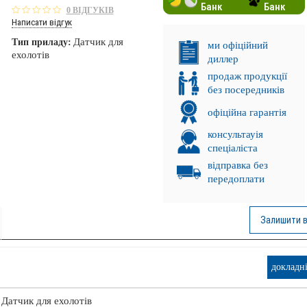
Банк
Банк
0 ВІДГУКІВ
Написати відгук
Датчик для
Тип приладу:
ми офіційний
ехолотів
диллер
продаж продукції
без посередників
офіційна гарантія
консультауія
спеціаліста
відправка без
передоплати
Залишити в
докладн
. ПРОМІНЬ!
НКА!
Датчик для ехолотів