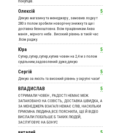
покупців.
Олексій
5
Дякую магазину та менеджеру , замовив лодку т
280 з полом зробили новорічну знижку та ще і
доставка безкоштовна. Всім працівникам Аква
манія , мірного неба . Високий рівень в такій час
.Всім раджу.
Юра
5
Супер,супер,супер,купив човен на 2,4 м з полом
суцільним,задоволений дуже,дякую
Сергій
5
Дякую за якість та високий рівень у скрутні часи!
ВЛАДИСЛАВ
5
ОТРИМАЛИ ЧОВЕН , РАДОСТІ НЕМАЄ МЕЖ.
ЗАПАКОВАНО НА СОВІСТЬ, ДОСТАВКА ШВИДКА, А
ЗА МЕНЕДЖЕРА ВЗАГАЛІ НЕМАЄ СЛІВ, НАСКІЛЬКИ
ПРИЄМНА ЛЮДИНА,ВСЕ ПОЯСНИЛА, ЩЕ Й ВІДЕО
ВИСЛАЛИ.ПОБІЛЬШЕ Б ТАКИХ ЛЮДЕЙ,
ЗАСЛУГОВУЄ НА БОНУС
виталий
5