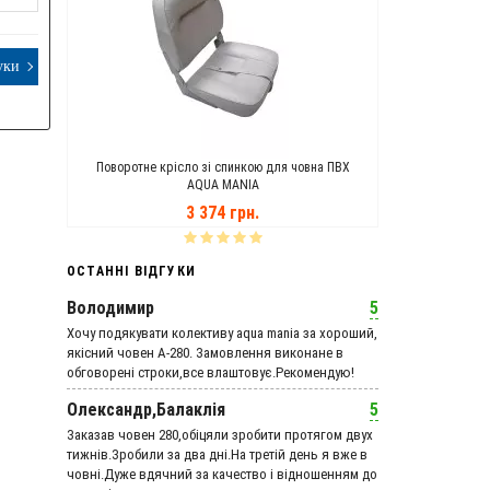
уки
ANIA
Поворотне крісло зі спинкою для човна ПВХ
Транцеві Кол
AQUA MANIA
3 374 грн.
ОСТАННІ ВІДГУКИ
Володимир
5
Хочу подякувати колективу aqua mania за хороший,
якісний човен А-280. Замовлення виконане в
обговорені строки,все влаштовує.Рекомендую!
Олександр,Балаклія
5
Заказав човен 280,обіцяли зробити протягом двух
тижнів.Зробили за два дні.На третій день я вже в
човні.Дуже вдячний за качество і відношенням до