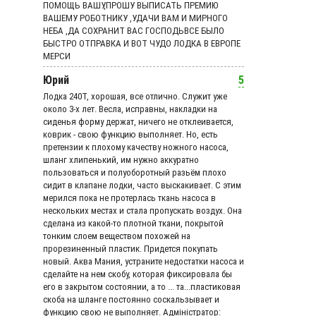
ПОМОЩЬ ВАШУ,ПРОШУ ВЫПИСАТЬ ПРЕМИЮ
ВАШЕМУ РОБОТНИКУ ,УДАЧИ ВАМ И МИРНОГО
НЕБА ,ДА СОХРАНИТ ВАС ГОСПОДЬВСЕ БЫЛО
БЫСТРО ОТПРАВКА И ВОТ ЧУДО ЛОДКА В ЕВРОПЕ
МЕРСИ
Юрий
5
Лодка 240Т, хорошая, все отлично. Служит уже
около 3-х лет. Весла, исправны, накладки на
сиденья форму держат, ничего не отклеивается,
коврик - свою функцию выполняет. Но, есть
претензии к плохому качеству ножного насоса,
шланг хлипенький, им нужно аккуратно
пользоваться и полуоборотный разьём плохо
сидит в клапане лодки, часто выскакивает. С этим
мерился пока не протерлась ткань насоса в
нескольких местах и стала пропускать воздух. Она
сделана из какой-то плотной ткани, покрытой
тонким слоем веществом похожей на
прорезиненный пластик. Придется покупать
новый. Аква Мания, устраните недостатки насоса и
сделайте на нем скобу, которая фиксировала бы
его в закрытом состоянии, а то ... та...пластиковая
скоба на шланге постоянно соскальзывает и
функцию свою не выполняет. Адмiнiстратор: