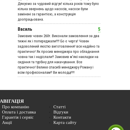
Дякуємо за чудовий вiдгук! кілька років тому було
кілька звернень щодо насосів, насоси були
замінені за гарантією, а конструкція
доопрацьована.
Василь
5
Замовив човен 260т. Виконали замовлення за два
тижні як і попереджали!!!! Бо є черга! Човен
задоволений якістю виготовлення! все надійно та
практично! Як просив менеджера про обладнання
човна так і надіслали!! Замовив м'які накладки на
сидіння та турбіну для накачування. Все
практично! Велике спасибі менеджеру Роману і
всім професіоналам!! Ви молодці!!!!
АВІГАЦІЯ
Про компанію
Статті
Оплата і доставка
Відгуки
Гарантія і сервіс
Контакти
Акції
Карта сайту