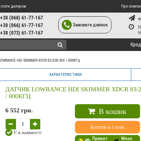
 стати дилером
Про компа
+38 (068) 61-77-167
a
Замовити дзвінок
+38 (066) 61-77-167
П
+38 (073) 61-77-167
Кред
LOWRANCE HDI SKIMMER XDCR 83/200 455 / 800КГЦ
ХАРАКТЕРИСТИКИ
ДАТЧИК LOWRANCE HDI SKIMMER XDCR 83/20
/ 800КГЦ
6 552 грн.
В кошик
Купити в 1 клік
Є в наявності
Приват
Моно