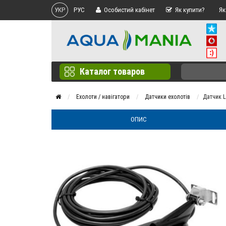
УКР
РУС
Особистий кабінет
Як купити?
Як
Каталог товаров
Ехолоти / навігатори
Датчики ехолотів
Датчик 
ОПИС