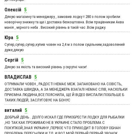
Олексій
5
Дякую магазину та менеджеру , замовив лодку т 280 з полом зробили
новорічну знижку та ще і доставка безкоштовна. Всім працівникам Аква
манія , мірного неба . Високий рівень в такій час .Всім раджу.
Юра
5
Супер,супер,супер,купив човен на 2,4 м з полом суцільним,задоволений
дуже,дякую
Сергій
5
Дякую за якість та високий рівень у скрутні часи!
ВЛАДИСЛАВ
5
ОТРИМАЛИ ЧОВЕН , РАДОСТІ НЕМАЄ МЕЖ. ЗАПАКОВАНО НА СОВІСТЬ,
ДОСТАВКА ШВИДКА, А ЗА МЕНЕДЖЕРА ВЗАГАЛІ НЕМАЄ СЛІВ, НАСКІЛЬКИ
ПРИЄМНА ЛЮДИНА,ВСЕ ПОЯСНИЛА, ЩЕ Й ВІДЕО ВИСЛАЛИ.ПОБІЛЬШЕ Б
ТАКИХ ЛЮДЕЙ, ЗАСЛУГОВУЄ НА БОНУС
виталий
5
ДОБРЫЙ ДЕНЬ . ДОЛГО ИСКАЛ ГДЕ ПРИОБРЕСТИ ЛОДКУ ДЛЯ РЫБАЛКИ
,НО ТАК КАК ПРОЖИВАЮ НЕ В УКРАИНЕ СТАЛО ПРОБЛЕМА С
ПОКУПКОЙ,ЗНАЯ УКРАИНУ ,ПЕРВОЕ ЧТО ПРИХОДИТ В ГОЛОВУ ОБНАН
ПРОБЛЕМА ПЕРЕСЫЛКИ И ТД, И ВОТ МОЙ ПЕРВЫЙ ПЕРВЫЙ ЗВОНОК