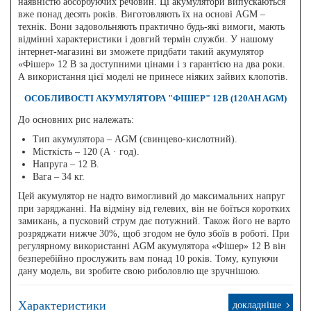
наявністю абсорбуючих речовин. Ці акумулятори випускаються
вже понад десять років. Виготовляють їх на основі AGM –
технік. Вони задовольняють практично будь-які вимоги, мають
відмінні характеристики і довгий термін служби. У нашому
інтернет-магазині ви зможете придбати такий акумулятор
«Фішер» 12 В за доступними цінами і з гарантією на два роки.
А використання цієї моделі не принесе ніяких зайвих клопотів.
ОСОБЛИВОСТІ АКУМУЛЯТОРА "ФІШЕР" 12B (120AH AGM)
До основних рис належать:
Тип акумулятора – AGM (свинцево-кислотний).
Місткість – 120 (А · год).
Напруга – 12 В.
Вага – 34 кг.
Цей акумулятор не надто вимогливий до максимальних напруг
при заряджанні. На відміну від гелевих, він не боїться коротких
замикань, а пусковий струм дає потужний. Також його не варто
розряджати нижче 30%, щоб згодом не було збоїв в роботі. При
регулярному використанні AGM акумулятора «Фішер» 12 В він
безперебійно прослужить вам понад 10 років. Тому, купуючи
дану модель, ви зробите свою риболовлю ще зручнішою.
Характеристики
докладніше