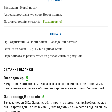
Відділення Нової пошти;
Адресна доставка кур'єром Нової пошти;
Доставка човнів, ехолотів -
Безкоштовно!
ОПЛАТА
При отриманні на Новій пошті - накладений платіж;
Онлайн на сайті - LiqPay від Приват Банк
Передоплата за реквізитами на розрахунковий рахунок;
ОСТАННІ ВІДГУКИ
Володимир
5
Хочу подякувати колективу aqua mania за хороший, якісний човен А-280.
Замовлення виконане в обговорені строки,все влаштовує.Рекомендую!
Олександр,Балаклія
5
Заказав човен 280,обіцяли зробити протягом двух тижнів.Зробили за два
дні.На третій день я вже в човні.Дуже вдячний за качество і відношенням
до покупців.