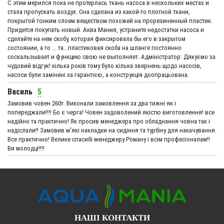
С этим мерился пока не протерлась ткань насоса в нескольких местах и
стала пропускать воздух. Она сделана из какой-то плотной ткани,
покрытой тонким слоем веществом похожей на прорезиненный пластик.
Придется покупать новый. Аква Мания, устраните недостатки насоса и
сделайте на нем скобу, которая фиксировала бы его в закрытом
состоянии, а то ... та...пластиковая скоба на шланге постоянно
соскальзывает и функцию свою не выполняет. Адмiнiстратор: Дякуємо за
чудовий вiдгук! кілька років тому було кілька звернень щодо насосів,
насоси були замінені за гарантією, а конструкція доопрацьована.
Василь
5
Замовив човен 260т. Виконали замовлення за два тижні як і
попереджали!!!! Бо є черга! Човен задоволений якістю виготовлення! все
надійно та практично! Як просив менеджера про обладнання човна так і
надіслали!! Замовив м'які накладки на сидіння та турбіну для накачування.
Все практично! Велике спасибі менеджеру Роману і всім професіоналам!!
Ви молодці!!!!
НАШІ КОНТАКТИ