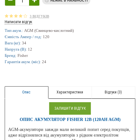
3 ВІДГУКІВ
Написати відгук
Тип акум.:
AGM (Свинцево-кислотний)
Ємність Ампер / год:
120
Вага (кг):
34
Напруга (В):
12
Бренд:
Fisher
Гарантія акум. (міс):
24
Опис
Характеристики
Відгуки (3)
ЗАЛИШИТИ ВІДГУК
ОПИС АКУМУЛЯТОР FISHER 12B (120AH AGM)
AGM-акумулятори завжди мали великий попит серед покупців,
адже відрізнялися від акумуляторів з рідким електролітом