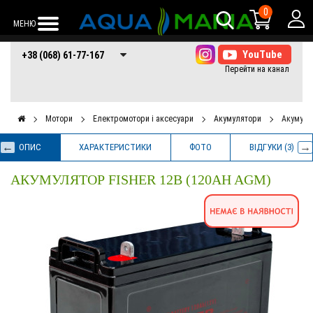
0
МЕНЮ
+38 (068) 61-77-
+38 (066) 61-77-
+38 (073) 61-77-
+38 (068) 61-77-167
167
167
167
Мотори
Електромотори і аксесуари
Акумулятори
Акумулят
ОПИС
ХАРАКТЕРИСТИКИ
ФОТО
ВІДГУКИ (3)
АКУМУЛЯТОР FISHER 12B (120AH AGM)