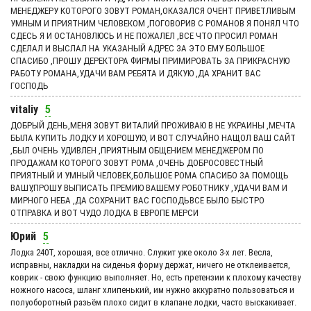
МЕНЕДЖЕРУ КОТОРОГО ЗОВУТ РОМАН,ОКАЗАЛСЯ ОЧЕНТ ПРИВЕТЛИВЫМ
УМНЫМ И ПРИЯТНИМ ЧЕЛОВЕКОМ ,ПОГОВОРИВ С РОМАНОВ Я ПОНЯЛ ЧТО
СДЕСЬ Я И ОСТАНОВЛЮСЬ И НЕ ПОЖАЛЕЛ ,ВСЕ ЧТО ПРОСИЛ РОМАН
СДЕЛАЛ И ВЫСЛАЛ НА УКАЗАНЫЙ АДРЕС ЗА ЭТО ЕМУ БОЛЬШОЕ
СПАСИБО ,ПРОШУ ДЕРЕКТОРА ФИРМЫ ПРИМИРОВАТЬ ЗА ПРИКРАСНУЮ
РАБОТУ РОМАНА,УДАЧИ ВАМ РЕБЯТА И ДЯКУЮ ,ДА ХРАНИТ ВАС
ГОСПОДЬ
vitaliy
5
ДОБРЫЙ ДЕНЬ,МЕНЯ ЗОВУТ ВИТАЛИЙ ПРОЖИВАЮ В НЕ УКРАИНЫ ,МЕЧТА
БЫЛА КУПИТЬ ЛОДКУ И ХОРОШУЮ, И ВОТ СЛУЧАЙНО НАЩОЛ ВАШ САЙТ
,БЫЛ ОЧЕНЬ УДИВЛЕН ,ПРИЯТНЫМ ОБЩЕНИЕМ МЕНЕДЖЕРОМ ПО
ПРОДАЖАМ КОТОРОГО ЗОВУТ РОМА ,ОЧЕНЬ ДОБРОСОВЕСТНЫЙ
ПРИЯТНЫЙ И УМНЫЙ ЧЕЛОВЕК,БОЛЬШОЕ РОМА СПАСИБО ЗА ПОМОЩЬ
ВАШУ,ПРОШУ ВЫПИСАТЬ ПРЕМИЮ ВАШЕМУ РОБОТНИКУ ,УДАЧИ ВАМ И
МИРНОГО НЕБА ,ДА СОХРАНИТ ВАС ГОСПОДЬВСЕ БЫЛО БЫСТРО
ОТПРАВКА И ВОТ ЧУДО ЛОДКА В ЕВРОПЕ МЕРСИ
Юрий
5
Лодка 240Т, хорошая, все отлично. Служит уже около 3-х лет. Весла,
исправны, накладки на сиденья форму держат, ничего не отклеивается,
коврик - свою функцию выполняет. Но, есть претензии к плохому качеству
ножного насоса, шланг хлипенький, им нужно аккуратно пользоваться и
полуоборотный разьём плохо сидит в клапане лодки, часто выскакивает.