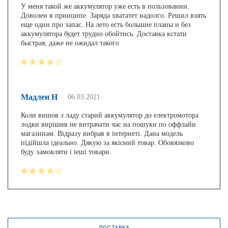
У меня такой же аккумулятор уже есть в пользовании.
Доволен в принципе. Заряда хвататет надолго. Решил взять
еще один про запас. На лето есть большие планы и без
аккумулятора будет трудно обойтись. Доставка кстати
быстрая, даже не ожидал такого
Мадлен Н
06.03.2021
Коли вишов з ладу старий аккумулятор до електромотора
лодки вирішив не витрачати час на пошуки по оффлайн
магазинам. Відразу вибрав в інтернеті. Дана модель
підійшла ідеально. Дякую за якісний товар. Обовязково
буду замовляти і іеші товари.
ДОСТАВКА