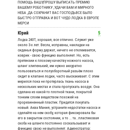
ПОМОЩЬ ВАШУ,ПРОШУ ВЫПИСАТЬ ПРЕМИЮ
ВАШЕМУ РОБОТНИКУ ,УДАЧИ ВАМ И МИРНОГО
НЕБА ,ДА СОХРАНИТ ВАС ГОСПОДЬВСЕ БЫЛО
БЫСТРО ОТПРАВКА И ВОТ ЧУДО ЛОДКА В ЕВРОПЕ
МЕРСИ
Юрий
5
Лодка 240Т, хорошая, все отлично. Служит уже
около 3-х лет. Весла, исправны, накладки на
сиденья форму держат, ничего не отклеивается,
коврик - свою функцию выполняет. Но, есть
претензии к плохому качеству ножного насоса,
шланг хлипенький, им нужно аккуратно
пользоваться и полуоборотный разьём плохо
сидит в клапане лодки, часто выскакивает. С этим
мерился пока не протерлась ткань насоса в
нескольких местах и стала пропускать воздух. Она
сделана из какой-то плотной ткани, покрытой
тонким слоем веществом похожей на
прорезиненный пластик. Придется покупать
новый. Аква Мания, устраните недостатки насоса и
сделайте на нем скобу, которая фиксировала бы
его в закрытом состоянии, а то ... та...пластиковая
скоба на шланге постоянно соскальзывает и
функцию свою не выполняет. Адмiнiстратор: