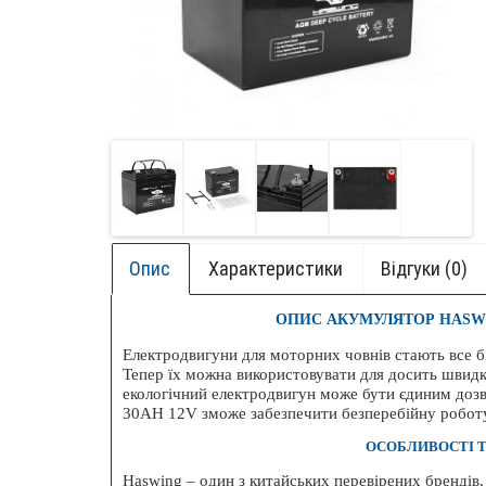
Опис
Характеристики
Відгуки (0)
ОПИС АКУМУЛЯТОР HASWIN
Електродвигуни для моторних човнів стають все 
Тепер їх можна використовувати для досить швидко
екологічний електродвигун може бути єдиним доз
30AH 12V зможе забезпечити безперебійну роботу
+ БОК
ОСОБЛИВОСТІ Т
НОВИ
Haswing – один з китайських перевірених брендів,