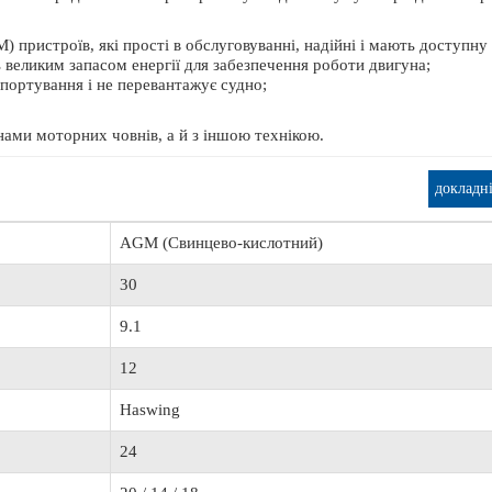
ОШТОВНА ДОСТАВКА
 пристроїв, які прості в обслуговуванні, надійні і мають доступну 
 великим запасом енергії для забезпечення роботи двигуна;
спортування і не перевантажує судно;
нами моторних човнів, а й з іншою технікою.
т Lowrance Elite FS 9 с датчиком Active
Транспортувальний Тент AQUA M
Imaging 3-in-1
АМК-360
докладн
65 520 грн.
2 734 грн.
AGM (Свинцево-кислотний)
30
9.1
12
Haswing
24