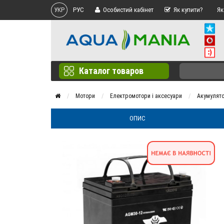
УКР
РУС
Особистий кабінет
Як купити?
Як
Каталог товаров
Мотори
Електромотори і аксесуари
Акумулят
ОПИС