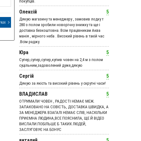
покупців.
Олексій
5
Дякую магазину та менеджеру , замовив лодку т
уки
280 з полом зробили новорічну знижку та ще і
доставка безкоштовна. Всім працівникам Аква
манія , мірного неба . Високий рівень в такій час
.Всім раджу.
Юра
5
Супер,супер,супер,купив човен на 2,4 м з полом
суцільним,задоволений дуже,дякую
Сергій
5
Дякую за якість та високий рівень у скрутні часи!
ВЛАДИСЛАВ
5
ОТРИМАЛИ ЧОВЕН , РАДОСТІ НЕМАЄ МЕЖ.
ЗАПАКОВАНО НА СОВІСТЬ, ДОСТАВКА ШВИДКА, А
ЗА МЕНЕДЖЕРА ВЗАГАЛІ НЕМАЄ СЛІВ, НАСКІЛЬКИ
ПРИЄМНА ЛЮДИНА,ВСЕ ПОЯСНИЛА, ЩЕ Й ВІДЕО
ВИСЛАЛИ.ПОБІЛЬШЕ Б ТАКИХ ЛЮДЕЙ,
ЗАСЛУГОВУЄ НА БОНУС
виталий
5