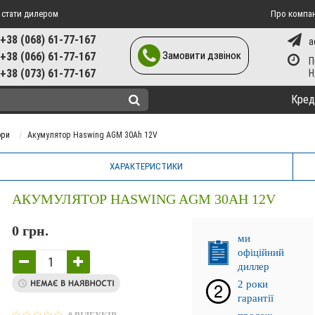
 стати дилером
Про компа
+38 (068) 61-77-167
a
Замовити дзвінок
+38 (066) 61-77-167
П
+38 (073) 61-77-167
Кред
ори
Акумулятор Haswing AGM 30Ah 12V
ХАРАКТЕРИСТИКИ
АКУМУЛЯТОР HASWING AGM 30AH 12V
0 грн.
ми
офіційний
диллер
2 роки
гарантії