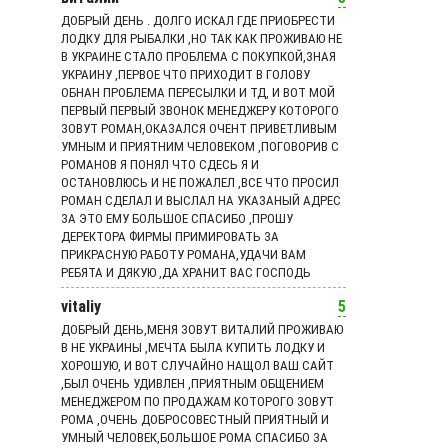
ДОБРЫЙ ДЕНЬ . ДОЛГО ИСКАЛ ГДЕ ПРИОБРЕСТИ
ЛОДКУ ДЛЯ РЫБАЛКИ ,НО ТАК КАК ПРОЖИВАЮ НЕ
В УКРАИНЕ СТАЛО ПРОБЛЕМА С ПОКУПКОЙ,ЗНАЯ
УКРАИНУ ,ПЕРВОЕ ЧТО ПРИХОДИТ В ГОЛОВУ
ОБНАН ПРОБЛЕМА ПЕРЕСЫЛКИ И ТД, И ВОТ МОЙ
ПЕРВЫЙ ПЕРВЫЙ ЗВОНОК МЕНЕДЖЕРУ КОТОРОГО
ЗОВУТ РОМАН,ОКАЗАЛСЯ ОЧЕНТ ПРИВЕТЛИВЫМ
УМНЫМ И ПРИЯТНИМ ЧЕЛОВЕКОМ ,ПОГОВОРИВ С
РОМАНОВ Я ПОНЯЛ ЧТО СДЕСЬ Я И
ОСТАНОВЛЮСЬ И НЕ ПОЖАЛЕЛ ,ВСЕ ЧТО ПРОСИЛ
РОМАН СДЕЛАЛ И ВЫСЛАЛ НА УКАЗАНЫЙ АДРЕС
ЗА ЭТО ЕМУ БОЛЬШОЕ СПАСИБО ,ПРОШУ
ДЕРЕКТОРА ФИРМЫ ПРИМИРОВАТЬ ЗА
ПРИКРАСНУЮ РАБОТУ РОМАНА,УДАЧИ ВАМ
РЕБЯТА И ДЯКУЮ ,ДА ХРАНИТ ВАС ГОСПОДЬ
vitaliy
5
ДОБРЫЙ ДЕНЬ,МЕНЯ ЗОВУТ ВИТАЛИЙ ПРОЖИВАЮ
В НЕ УКРАИНЫ ,МЕЧТА БЫЛА КУПИТЬ ЛОДКУ И
ХОРОШУЮ, И ВОТ СЛУЧАЙНО НАЩОЛ ВАШ САЙТ
,БЫЛ ОЧЕНЬ УДИВЛЕН ,ПРИЯТНЫМ ОБЩЕНИЕМ
МЕНЕДЖЕРОМ ПО ПРОДАЖАМ КОТОРОГО ЗОВУТ
РОМА ,ОЧЕНЬ ДОБРОСОВЕСТНЫЙ ПРИЯТНЫЙ И
УМНЫЙ ЧЕЛОВЕК,БОЛЬШОЕ РОМА СПАСИБО ЗА