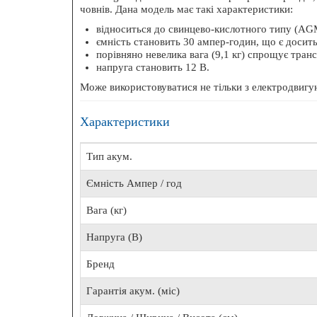
човнів. Дана модель має такі характеристики:
БЕЗК
відноситься до свинцево-кислотного типу (AGM)
ємність становить 30 ампер-годин, що є досить
порівняно невелика вага (9,1 кг) спрощує тран
напруга становить 12 В.
Може використовуватися не тільки з електродвигу
Ехоло
Характеристики
Тип акум.
Ємність Ампер / год
Вага (кг)
Напруга (В)
Бренд
Гарантія акум. (міс)