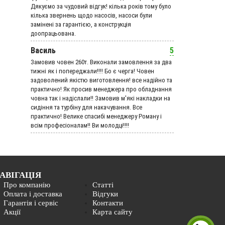
Дякуємо за чудовий вiдгук! кілька років тому було
кілька звернень щодо насосів, насоси були
замінені за гарантією, а конструкція
доопрацьована.
Василь
5
Замовив човен 260т. Виконали замовлення за два
тижні як і попереджали!!!! Бо є черга! Човен
задоволений якістю виготовлення! все надійно та
практично! Як просив менеджера про обладнання
човна так і надіслали!! Замовив м'які накладки на
сидіння та турбіну для накачування. Все
практично! Велике спасибі менеджеру Роману і
всім професіоналам!! Ви молодці!!!!
АВІГАЦІЯ
Про компанію
Статті
Оплата і доставка
Відгуки
Гарантія і сервіс
Контакти
Акції
Карта сайту