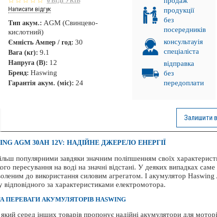
продаж
0 ВІДГУКІВ
Написати відгук
продукції
без
AGM (Свинцево-
Тип акум.:
посередників
кислотний)
консультауія
30
Ємність Ампер / год:
спеціаліста
9.1
Вага (кг):
12
Напруга (В):
відправка
Haswing
Бренд:
без
24
передоплати
Гарантія акум. (міс):
Залишити в
G AGM 30AH 12V: НАДІЙНЕ ДЖЕРЕЛО ЕНЕРГІЇ
більш популярними завдяки значним поліпшенням своїх характерист
го пересування на воді на значні відстані. У деяких випадках саме
воленим до використання силовим агрегатом. І акумулятор Haswin
 відповідного за характеристиками електромотора.
. ПРОМІНЬ!
А ПЕРЕВАГИ АКУМУЛЯТОРІВ HASWING
НКА!
 який серед інших товарів пропонує надійні акумулятори для мотор