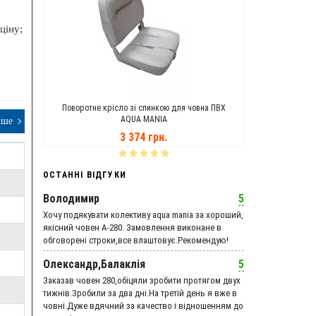
ціну;
ANIA
Поворотне крісло зі спинкою для човна ПВХ
Транцеві Кол
AQUA MANIA
іше
3 374 грн.
ОСТАННІ ВІДГУКИ
Володимир
5
Хочу подякувати колективу aqua mania за хороший,
якісний човен А-280. Замовлення виконане в
обговорені строки,все влаштовує.Рекомендую!
Олександр,Балаклія
5
Заказав човен 280,обіцяли зробити протягом двух
тижнів.Зробили за два дні.На третій день я вже в
човні.Дуже вдячний за качество і відношенням до