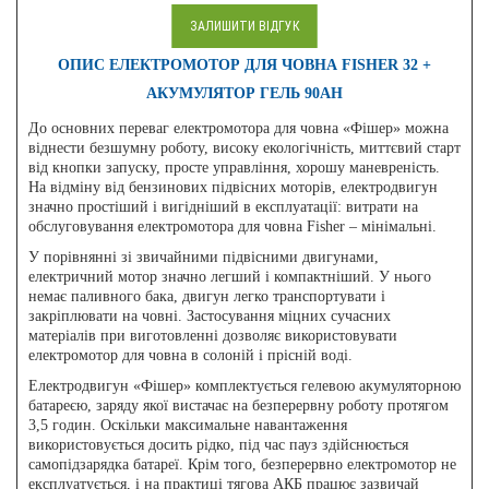
ЗАЛИШИТИ ВІДГУК
ОПИС ЕЛЕКТРОМОТОР ДЛЯ ЧОВНА FISHER 32 +
АКУМУЛЯТОР ГЕЛЬ 90AH
До основних переваг електромотора для човна «Фішер» можна
віднести безшумну роботу, високу екологічність, миттєвий старт
від кнопки запуску, просте управління, хорошу маневреність.
На відміну від бензинових підвісних моторів, електродвигун
значно простіший і вигідніший в експлуатації: витрати на
обслуговування електромотора для човна Fisher – мінімальні.
У порівнянні зі звичайними підвісними двигунами,
електричний мотор значно легший і компактніший. У нього
немає паливного бака, двигун легко транспортувати і
закріплювати на човні. Застосування міцних сучасних
матеріалів при виготовленні дозволяє використовувати
електромотор для човна в солоній і прісній воді.
Електродвигун «Фішер» комплектується гелевою акумуляторною
батареєю, заряду якої вистачає на безперервну роботу протягом
3,5 годин. Оскільки максимальне навантаження
використовується досить рідко, під час пауз здійснюється
самопідзарядка батареї. Крім того, безперервно електромотор не
експлуатується, і на практиці тягова АКБ працює зазвичай