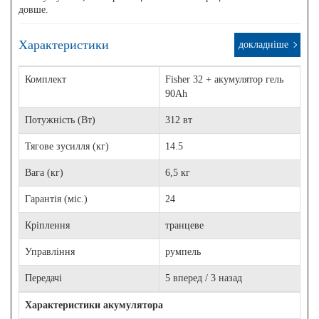
довше.
Характеристики
докладніше
Комплект
Fisher 32 + акумулятор гель
90Ah
Потужність (Вт)
312 вт
Тягове зусилля (кг)
14.5
Вага (кг)
6,5 кг
Гарантія (міс.)
24
Кріплення
транцеве
Управління
румпель
Передачі
5 вперед / 3 назад
Характеристики акумулятора