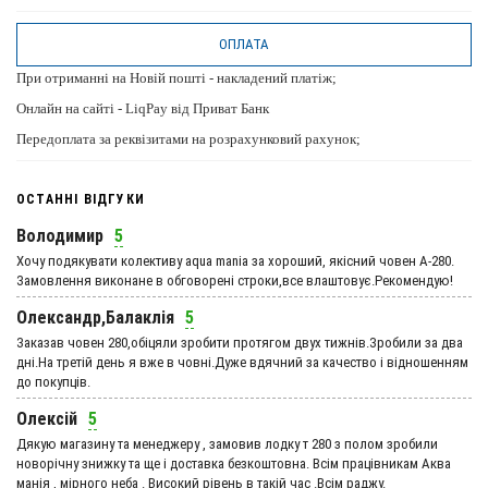
ОПЛАТА
При отриманні на Новій пошті - накладений платіж;
Онлайн на сайті - LiqPay від Приват Банк
Передоплата за реквізитами на розрахунковий рахунок;
ОСТАННІ ВІДГУКИ
Володимир
5
Хочу подякувати колективу aqua mania за хороший, якісний човен А-280.
Замовлення виконане в обговорені строки,все влаштовує.Рекомендую!
Олександр,Балаклія
5
Заказав човен 280,обіцяли зробити протягом двух тижнів.Зробили за два
дні.На третій день я вже в човні.Дуже вдячний за качество і відношенням
до покупців.
Олексій
5
Дякую магазину та менеджеру , замовив лодку т 280 з полом зробили
новорічну знижку та ще і доставка безкоштовна. Всім працівникам Аква
манія , мірного неба . Високий рівень в такій час .Всім раджу.