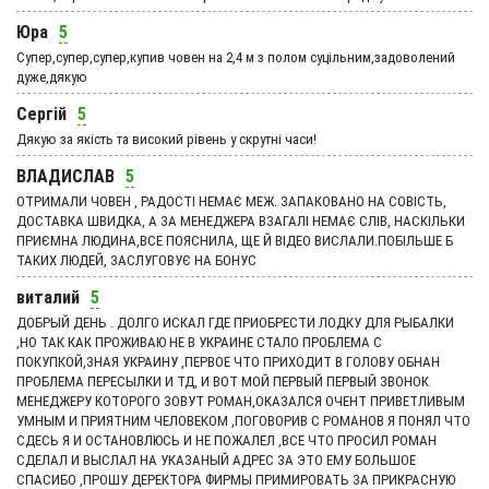
Юра
5
Супер,супер,супер,купив човен на 2,4 м з полом суцільним,задоволений
дуже,дякую
Сергій
5
Дякую за якість та високий рівень у скрутні часи!
ВЛАДИСЛАВ
5
ОТРИМАЛИ ЧОВЕН , РАДОСТІ НЕМАЄ МЕЖ. ЗАПАКОВАНО НА СОВІСТЬ,
ДОСТАВКА ШВИДКА, А ЗА МЕНЕДЖЕРА ВЗАГАЛІ НЕМАЄ СЛІВ, НАСКІЛЬКИ
ПРИЄМНА ЛЮДИНА,ВСЕ ПОЯСНИЛА, ЩЕ Й ВІДЕО ВИСЛАЛИ.ПОБІЛЬШЕ Б
ТАКИХ ЛЮДЕЙ, ЗАСЛУГОВУЄ НА БОНУС
виталий
5
ДОБРЫЙ ДЕНЬ . ДОЛГО ИСКАЛ ГДЕ ПРИОБРЕСТИ ЛОДКУ ДЛЯ РЫБАЛКИ
,НО ТАК КАК ПРОЖИВАЮ НЕ В УКРАИНЕ СТАЛО ПРОБЛЕМА С
ПОКУПКОЙ,ЗНАЯ УКРАИНУ ,ПЕРВОЕ ЧТО ПРИХОДИТ В ГОЛОВУ ОБНАН
ПРОБЛЕМА ПЕРЕСЫЛКИ И ТД, И ВОТ МОЙ ПЕРВЫЙ ПЕРВЫЙ ЗВОНОК
МЕНЕДЖЕРУ КОТОРОГО ЗОВУТ РОМАН,ОКАЗАЛСЯ ОЧЕНТ ПРИВЕТЛИВЫМ
УМНЫМ И ПРИЯТНИМ ЧЕЛОВЕКОМ ,ПОГОВОРИВ С РОМАНОВ Я ПОНЯЛ ЧТО
СДЕСЬ Я И ОСТАНОВЛЮСЬ И НЕ ПОЖАЛЕЛ ,ВСЕ ЧТО ПРОСИЛ РОМАН
СДЕЛАЛ И ВЫСЛАЛ НА УКАЗАНЫЙ АДРЕС ЗА ЭТО ЕМУ БОЛЬШОЕ
СПАСИБО ,ПРОШУ ДЕРЕКТОРА ФИРМЫ ПРИМИРОВАТЬ ЗА ПРИКРАСНУЮ