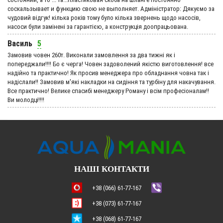
соскальзывает и функцию свою не выполняет. Адмiнiстратор: Дякуємо за
чудовий вiдгук! кілька років тому було кілька звернень щодо насосів,
насоси були замінені за гарантією, а конструкція доопрацьована.
Василь
5
Замовив човен 260т. Виконали замовлення за два тижні як і
попереджали!!!! Бо є черга! Човен задоволений якістю виготовлення! все
надійно та практично! Як просив менеджера про обладнання човна так і
надіслали!! Замовив м'які накладки на сидіння та турбіну для накачування.
Все практично! Велике спасибі менеджеру Роману і всім професіоналам!!
Ви молодці!!!!
НАШІ КОНТАКТИ
+38 (066) 61-77-167
+38 (073) 61-77-167
+38 (068) 61-77-167