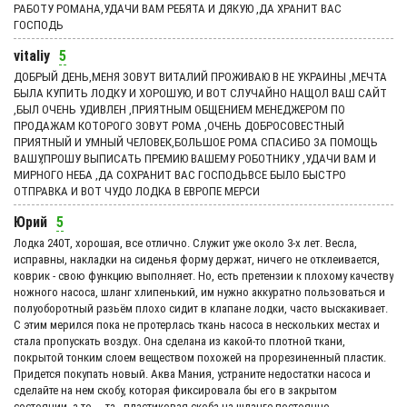
РАБОТУ РОМАНА,УДАЧИ ВАМ РЕБЯТА И ДЯКУЮ ,ДА ХРАНИТ ВАС
ГОСПОДЬ
vitaliy
5
ДОБРЫЙ ДЕНЬ,МЕНЯ ЗОВУТ ВИТАЛИЙ ПРОЖИВАЮ В НЕ УКРАИНЫ ,МЕЧТА
БЫЛА КУПИТЬ ЛОДКУ И ХОРОШУЮ, И ВОТ СЛУЧАЙНО НАЩОЛ ВАШ САЙТ
,БЫЛ ОЧЕНЬ УДИВЛЕН ,ПРИЯТНЫМ ОБЩЕНИЕМ МЕНЕДЖЕРОМ ПО
ПРОДАЖАМ КОТОРОГО ЗОВУТ РОМА ,ОЧЕНЬ ДОБРОСОВЕСТНЫЙ
ПРИЯТНЫЙ И УМНЫЙ ЧЕЛОВЕК,БОЛЬШОЕ РОМА СПАСИБО ЗА ПОМОЩЬ
ВАШУ,ПРОШУ ВЫПИСАТЬ ПРЕМИЮ ВАШЕМУ РОБОТНИКУ ,УДАЧИ ВАМ И
МИРНОГО НЕБА ,ДА СОХРАНИТ ВАС ГОСПОДЬВСЕ БЫЛО БЫСТРО
ОТПРАВКА И ВОТ ЧУДО ЛОДКА В ЕВРОПЕ МЕРСИ
Юрий
5
Лодка 240Т, хорошая, все отлично. Служит уже около 3-х лет. Весла,
исправны, накладки на сиденья форму держат, ничего не отклеивается,
коврик - свою функцию выполняет. Но, есть претензии к плохому качеству
ножного насоса, шланг хлипенький, им нужно аккуратно пользоваться и
полуоборотный разьём плохо сидит в клапане лодки, часто выскакивает.
С этим мерился пока не протерлась ткань насоса в нескольких местах и
стала пропускать воздух. Она сделана из какой-то плотной ткани,
покрытой тонким слоем веществом похожей на прорезиненный пластик.
Придется покупать новый. Аква Мания, устраните недостатки насоса и
сделайте на нем скобу, которая фиксировала бы его в закрытом
состоянии, а то ... та...пластиковая скоба на шланге постоянно