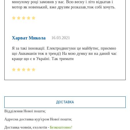
минулому році замовив у вас. Всю весну і літо відкатав і
мотор як новенький, вже друзям розказав,тож собі хочуть.
Харват Микола
16.03.2021
Я за такі інновації. Електродвигуни це майбутнє, приємно
що Акваманія теж в тренді) На мою думку ви на даний час
краще що є в Україні. Так тримати
ДОСТАВКА
Відділення Нової пошти;
Адресна доставка кур'єром Нової пошти;
Доставка човнів, ехолотів -
Безкоштовно!