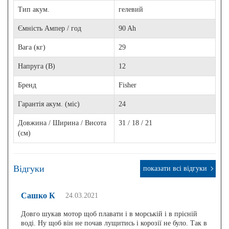
Тип акум.
гелевий
Ємність Ампер / год
90 Ah
Вага (кг)
29
Напруга (В)
12
Бренд
Fisher
Гарантія акум. (міс)
24
Довжина / Ширина / Висота
31 / 18 / 21
(см)
Відгуки
показати всі відгуки
Сашко К
24.03.2021
Довго шукав мотор щоб плавати і в морській і в прісній
воді. Ну щоб він не почав лущитись і корозії не було. Так в