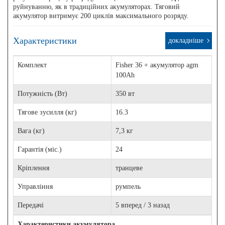
руйнуванню, як в традиційних акумуляторах. Тяговий
акумулятор витримує 200 циклів максимального розряду.
Характеристики
докладніше
Комплект
Fisher 36 + акумулятор agm
100Ah
Потужність (Вт)
350 вт
Тягове зусилля (кг)
16.3
Вага (кг)
7,3 кг
Гарантія (міс.)
24
Кріплення
транцеве
Управління
румпель
Передачі
5 вперед / 3 назад
Характеристики акумулятора