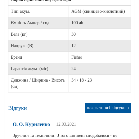
Тип акум.
AGM (свинцево-кислотний)
Ємність Ампер / год
100 ah
Вага (кг)
30
Напруга (В)
12
Бренд
Fisher
Гарантія акум. (міс)
24
Довжина / Ширина / Висота
34 / 18 / 23
(см)
Відгуки
показати всі відгуки
О. О. Куриленко
12.03.2021
Зручний та технічний. З того шо мені сподобалося - це