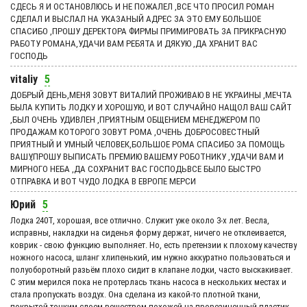
СДЕСЬ Я И ОСТАНОВЛЮСЬ И НЕ ПОЖАЛЕЛ ,ВСЕ ЧТО ПРОСИЛ РОМАН
СДЕЛАЛ И ВЫСЛАЛ НА УКАЗАНЫЙ АДРЕС ЗА ЭТО ЕМУ БОЛЬШОЕ
СПАСИБО ,ПРОШУ ДЕРЕКТОРА ФИРМЫ ПРИМИРОВАТЬ ЗА ПРИКРАСНУЮ
РАБОТУ РОМАНА,УДАЧИ ВАМ РЕБЯТА И ДЯКУЮ ,ДА ХРАНИТ ВАС
ГОСПОДЬ
vitaliy
5
ДОБРЫЙ ДЕНЬ,МЕНЯ ЗОВУТ ВИТАЛИЙ ПРОЖИВАЮ В НЕ УКРАИНЫ ,МЕЧТА
БЫЛА КУПИТЬ ЛОДКУ И ХОРОШУЮ, И ВОТ СЛУЧАЙНО НАЩОЛ ВАШ САЙТ
,БЫЛ ОЧЕНЬ УДИВЛЕН ,ПРИЯТНЫМ ОБЩЕНИЕМ МЕНЕДЖЕРОМ ПО
ПРОДАЖАМ КОТОРОГО ЗОВУТ РОМА ,ОЧЕНЬ ДОБРОСОВЕСТНЫЙ
ПРИЯТНЫЙ И УМНЫЙ ЧЕЛОВЕК,БОЛЬШОЕ РОМА СПАСИБО ЗА ПОМОЩЬ
ВАШУ,ПРОШУ ВЫПИСАТЬ ПРЕМИЮ ВАШЕМУ РОБОТНИКУ ,УДАЧИ ВАМ И
МИРНОГО НЕБА ,ДА СОХРАНИТ ВАС ГОСПОДЬВСЕ БЫЛО БЫСТРО
ОТПРАВКА И ВОТ ЧУДО ЛОДКА В ЕВРОПЕ МЕРСИ
Юрий
5
Лодка 240Т, хорошая, все отлично. Служит уже около 3-х лет. Весла,
исправны, накладки на сиденья форму держат, ничего не отклеивается,
коврик - свою функцию выполняет. Но, есть претензии к плохому качеству
ножного насоса, шланг хлипенький, им нужно аккуратно пользоваться и
полуоборотный разьём плохо сидит в клапане лодки, часто выскакивает.
С этим мерился пока не протерлась ткань насоса в нескольких местах и
стала пропускать воздух. Она сделана из какой-то плотной ткани,
покрытой тонким слоем веществом похожей на прорезиненный пластик.