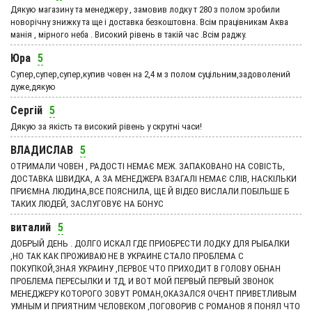
Дякую магазину та менеджеру , замовив лодку т 280 з полом зробили
новорічну знижку та ще і доставка безкоштовна. Всім працівникам Аква
манія , мірного неба . Високий рівень в такій час .Всім раджу.
Юра
5
Супер,супер,супер,купив човен на 2,4 м з полом суцільним,задоволений
дуже,дякую
Сергій
5
Дякую за якість та високий рівень у скрутні часи!
ВЛАДИСЛАВ
5
ОТРИМАЛИ ЧОВЕН , РАДОСТІ НЕМАЄ МЕЖ. ЗАПАКОВАНО НА СОВІСТЬ,
ДОСТАВКА ШВИДКА, А ЗА МЕНЕДЖЕРА ВЗАГАЛІ НЕМАЄ СЛІВ, НАСКІЛЬКИ
ПРИЄМНА ЛЮДИНА,ВСЕ ПОЯСНИЛА, ЩЕ Й ВІДЕО ВИСЛАЛИ.ПОБІЛЬШЕ Б
ТАКИХ ЛЮДЕЙ, ЗАСЛУГОВУЄ НА БОНУС
виталий
5
ДОБРЫЙ ДЕНЬ . ДОЛГО ИСКАЛ ГДЕ ПРИОБРЕСТИ ЛОДКУ ДЛЯ РЫБАЛКИ
,НО ТАК КАК ПРОЖИВАЮ НЕ В УКРАИНЕ СТАЛО ПРОБЛЕМА С
ПОКУПКОЙ,ЗНАЯ УКРАИНУ ,ПЕРВОЕ ЧТО ПРИХОДИТ В ГОЛОВУ ОБНАН
ПРОБЛЕМА ПЕРЕСЫЛКИ И ТД, И ВОТ МОЙ ПЕРВЫЙ ПЕРВЫЙ ЗВОНОК
МЕНЕДЖЕРУ КОТОРОГО ЗОВУТ РОМАН,ОКАЗАЛСЯ ОЧЕНТ ПРИВЕТЛИВЫМ
УМНЫМ И ПРИЯТНИМ ЧЕЛОВЕКОМ ,ПОГОВОРИВ С РОМАНОВ Я ПОНЯЛ ЧТО