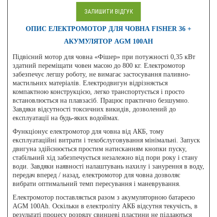
ЗАЛИШИТИ ВІДГУК
ОПИС ЕЛЕКТРОМОТОР ДЛЯ ЧОВНА FISHER 36 +
АКУМУЛЯТОР AGM 100AH
Підвісний мотор для човна «Фішер» при потужності 0,35 кВт
здатний переміщати човен масою до 800 кг. Електромотор
забезпечує легшу роботу, не вимагає застосування паливно-
мастильних матеріалів. Електродвигун відрізняється
компактною конструкцією, легко транспортується і просто
встановлюється на плавзасіб. Працює практично безшумно.
Завдяки відсутності токсичних викидів, дозволений до
експлуатації на будь-яких водоймах.
Функціонує електромотор для човна від АКБ, тому
експлуатаційні витрати і техобслуговування мінімальні. Запуск
двигуна здійснюється простим натисканням кнопки пуску,
стабільний хід забезпечується незалежно від пори року і стану
води. Завдяки наявності налаштувань нахилу і занурення в воду,
передач вперед / назад, електромотор для човна дозволяє
вибрати оптимальний темп пересування і маневрування.
Електромотор поставляється разом з акумуляторною батареєю
AGM 100Ah. Оскільки в електроліту АКБ відсутня текучість, в
результаті процесу розряду свинцеві пластини не піддаються