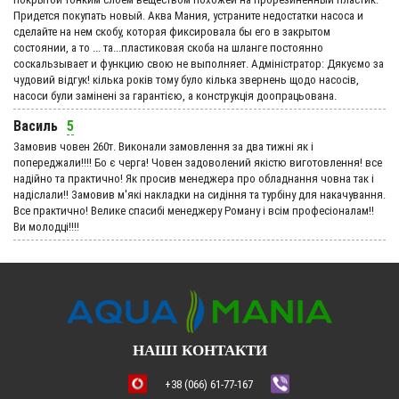
Придется покупать новый. Аква Мания, устраните недостатки насоса и
сделайте на нем скобу, которая фиксировала бы его в закрытом
состоянии, а то ... та...пластиковая скоба на шланге постоянно
соскальзывает и функцию свою не выполняет. Адмiнiстратор: Дякуємо за
чудовий вiдгук! кілька років тому було кілька звернень щодо насосів,
насоси були замінені за гарантією, а конструкція доопрацьована.
Василь
5
Замовив човен 260т. Виконали замовлення за два тижні як і
попереджали!!!! Бо є черга! Човен задоволений якістю виготовлення! все
надійно та практично! Як просив менеджера про обладнання човна так і
надіслали!! Замовив м'які накладки на сидіння та турбіну для накачування.
Все практично! Велике спасибі менеджеру Роману і всім професіоналам!!
Ви молодці!!!!
НАШІ КОНТАКТИ
+38 (066) 61-77-167