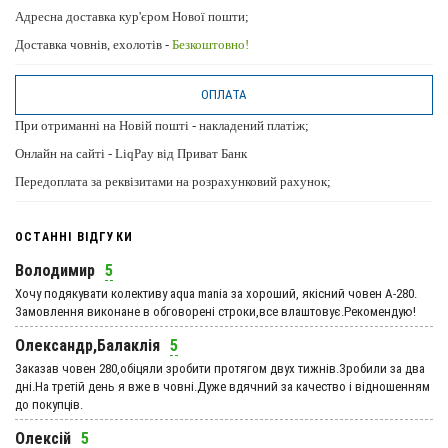
Адресна доставка кур'єром Нової пошти;
Доставка човнів, ехолотів -
Безкоштовно!
ОПЛАТА
При отриманні на Новій пошті - накладений платіж;
Онлайн на сайті - LiqPay від Приват Банк
Передоплата за реквізитами на розрахунковий рахунок;
ОСТАННІ ВІДГУКИ
Володимир
5
Хочу подякувати колективу aqua mania за хороший, якісний човен А-280.
Замовлення виконане в обговорені строки,все влаштовує.Рекомендую!
Олександр,Балаклія
5
Заказав човен 280,обіцяли зробити протягом двух тижнів.Зробили за два
дні.На третій день я вже в човні.Дуже вдячний за качество і відношенням
до покупців.
Олексій
5