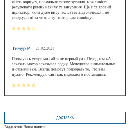
якість корпусу, нормальне тягове зусилля, можливість
регулювати рівень нахилу та занурення. Ще є світловий
індикатор, який дуже виручає. Буває відволічешся і не
слвдкуєш ні за чим, а тут мотор сам сповіщує
Тимур Р
21.02.2021
Пользуюсь услугами сайта не первый раз. Перед тем кА
заказать мотор заказывал лодку. Менеджера внимательные
и отзывчивые. Всегда помогут подобрать то, что вам
нужно. Рекомендую сайт как надежного поставщика.
ДОСТАВКА
Відділення Нової пошти;