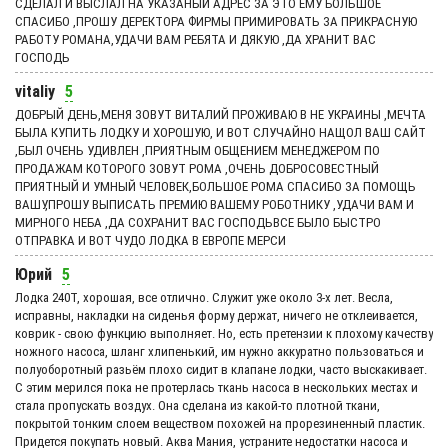
СДЕЛАЛ И ВЫСЛАЛ НА УКАЗАНЫЙ АДРЕС ЗА ЭТО ЕМУ БОЛЬШОЕ
СПАСИБО ,ПРОШУ ДЕРЕКТОРА ФИРМЫ ПРИМИРОВАТЬ ЗА ПРИКРАСНУЮ
РАБОТУ РОМАНА,УДАЧИ ВАМ РЕБЯТА И ДЯКУЮ ,ДА ХРАНИТ ВАС
ГОСПОДЬ
vitaliy
5
ДОБРЫЙ ДЕНЬ,МЕНЯ ЗОВУТ ВИТАЛИЙ ПРОЖИВАЮ В НЕ УКРАИНЫ ,МЕЧТА
БЫЛА КУПИТЬ ЛОДКУ И ХОРОШУЮ, И ВОТ СЛУЧАЙНО НАЩОЛ ВАШ САЙТ
,БЫЛ ОЧЕНЬ УДИВЛЕН ,ПРИЯТНЫМ ОБЩЕНИЕМ МЕНЕДЖЕРОМ ПО
ПРОДАЖАМ КОТОРОГО ЗОВУТ РОМА ,ОЧЕНЬ ДОБРОСОВЕСТНЫЙ
ПРИЯТНЫЙ И УМНЫЙ ЧЕЛОВЕК,БОЛЬШОЕ РОМА СПАСИБО ЗА ПОМОЩЬ
ВАШУ,ПРОШУ ВЫПИСАТЬ ПРЕМИЮ ВАШЕМУ РОБОТНИКУ ,УДАЧИ ВАМ И
МИРНОГО НЕБА ,ДА СОХРАНИТ ВАС ГОСПОДЬВСЕ БЫЛО БЫСТРО
ОТПРАВКА И ВОТ ЧУДО ЛОДКА В ЕВРОПЕ МЕРСИ
Юрий
5
Лодка 240Т, хорошая, все отлично. Служит уже около 3-х лет. Весла,
исправны, накладки на сиденья форму держат, ничего не отклеивается,
коврик - свою функцию выполняет. Но, есть претензии к плохому качеству
ножного насоса, шланг хлипенький, им нужно аккуратно пользоваться и
полуоборотный разьём плохо сидит в клапане лодки, часто выскакивает.
С этим мерился пока не протерлась ткань насоса в нескольких местах и
стала пропускать воздух. Она сделана из какой-то плотной ткани,
покрытой тонким слоем веществом похожей на прорезиненный пластик.
Придется покупать новый. Аква Мания, устраните недостатки насоса и