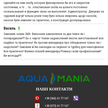
сделайте на нем скобу, которая фиксировала бы его в закрытом
состоянии, а то ... та...пластиковая скоба на шланге постоянно
соскальзывает и функцию свою не выполняет. Адмiнiстратор: Дякуємо за
чудовий вiдгук! кілька років тому було кілька звернень щодо насосів,
насоси були замінені за гарантією, а конструкція доопрацьована.
Василь
5
Замовив човен 260т. Виконали замовлення за два тижні як і
попереджали!!!! Бо є черга! Човен задоволений якістю виготовлення! все
надійно та практично! Як просив менеджера про обладнання човна так і
надіслали!! Замовив м'які накладки на сидіння та турбіну для накачування.
Все практично! Велике спасибі менеджеру Роману і всім професіоналам!!
Ви молодці!!!!
НАШІ КОНТАКТИ
+38 (066) 61-77-167
+38 (073) 61-77-167