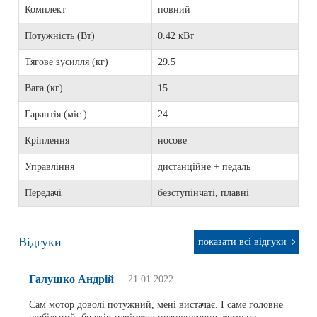
Комплект
повний
Потужність (Вт)
0.42 кВт
Тягове зусилля (кг)
29.5
Вага (кг)
15
Гарантія (міс.)
24
Кріплення
носове
Управління
дистанційне + педаль
Передачі
безступінчаті, плавні
Відгуки
показати всі відгуки
Галушко Андрій
21.01.2022
Сам мотор доволі потужний, мені вистачає. І саме головне