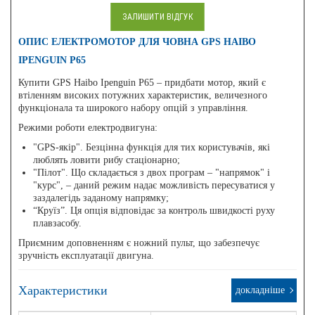
ЗАЛИШИТИ ВІДГУК
ОПИС ЕЛЕКТРОМОТОР ДЛЯ ЧОВНА GPS HAIBO
IPENGUIN P65
Купити GPS Haibo Ipenguin P65 – придбати мотор, який є
втіленням високих потужних характеристик, величезного
функціонала та широкого набору опцій з управління.
Режими роботи електродвигуна:
"GPS-якір". Безцінна функція для тих користувачів, які
люблять ловити рибу стаціонарно;
"Пілот". Що складається з двох програм – "напрямок" і
"курс", – даний режим надає можливість пересуватися у
заздалегідь заданому напрямку;
“Круїз”. Ця опція відповідає за контроль швидкості руху
плавзасобу.
Приємним доповненням є ножний пульт, що забезпечує
зручність експлуатації двигуна.
Характеристики
докладніше