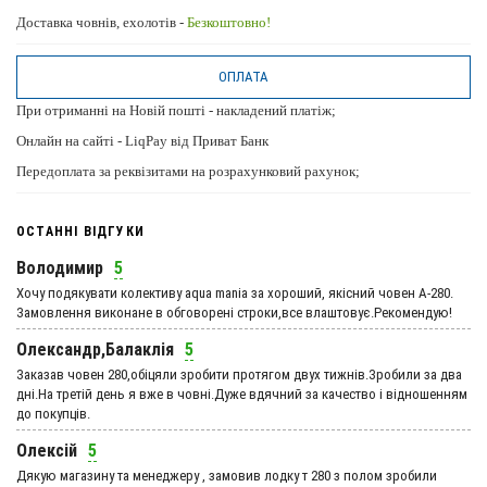
Доставка човнів, ехолотів -
Безкоштовно!
ОПЛАТА
При отриманні на Новій пошті - накладений платіж;
Онлайн на сайті - LiqPay від Приват Банк
Передоплата за реквізитами на розрахунковий рахунок;
ОСТАННІ ВІДГУКИ
Володимир
5
Хочу подякувати колективу aqua mania за хороший, якісний човен А-280.
Замовлення виконане в обговорені строки,все влаштовує.Рекомендую!
Олександр,Балаклія
5
Заказав човен 280,обіцяли зробити протягом двух тижнів.Зробили за два
дні.На третій день я вже в човні.Дуже вдячний за качество і відношенням
до покупців.
Олексій
5
Дякую магазину та менеджеру , замовив лодку т 280 з полом зробили