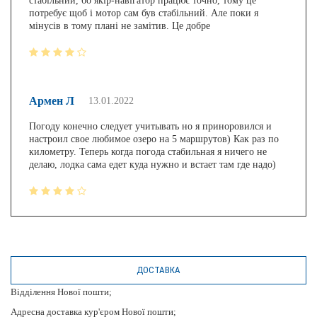
стабільний, бо якір-навігатор працює точно, тому це
потребує щоб і мотор сам був стабільний. Але поки я
мінусів в тому плані не замітив. Це добре
Армен Л
13.01.2022
Погоду конечно следует учитывать но я приноровился и
настроил свое любимое озеро на 5 маршрутов) Как раз по
километру. Теперь когда погода стабильная я ничего не
делаю, лодка сама едет куда нужно и встает там где надо)
ДОСТАВКА
Відділення Нової пошти;
Адресна доставка кур'єром Нової пошти;