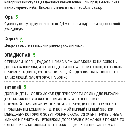
новорічну знижку та ще і доставка безкоштовна. Всім працівникам Аква
манія , мірного неба . Високий рівень в такій час .Всім раджу.
Юра
5
Супер,супер,супер,купив човен на 2,4 м з полом суцільним,задоволений
дуже,дякую
Сергій
5
Дякую за якість та високий рівень у скрутні часи!
ВЛАДИСЛАВ
5
ОТРИМАЛИ ЧОВЕН , РАДОСТІ НЕМАЄ МЕЖ. ЗАПАКОВАНО НА СОВІСТЬ,
ДОСТАВКА ШВИДКА, А ЗА МЕНЕДЖЕРА ВЗАГАЛІ НЕМАЄ СЛІВ, НАСКІЛЬКИ
ПРИЄМНА ЛЮДИНА,ВСЕ ПОЯСНИЛА, ЩЕ Й ВІДЕО ВИСЛАЛИ.ПОБІЛЬШЕ Б
ТАКИХ ЛЮДЕЙ, ЗАСЛУГОВУЄ НА БОНУС
виталий
5
ДОБРЫЙ ДЕНЬ . ДОЛГО ИСКАЛ ГДЕ ПРИОБРЕСТИ ЛОДКУ ДЛЯ РЫБАЛКИ
,НО ТАК КАК ПРОЖИВАЮ НЕ В УКРАИНЕ СТАЛО ПРОБЛЕМА С
ПОКУПКОЙ,ЗНАЯ УКРАИНУ ,ПЕРВОЕ ЧТО ПРИХОДИТ В ГОЛОВУ ОБНАН
ПРОБЛЕМА ПЕРЕСЫЛКИ И ТД, И ВОТ МОЙ ПЕРВЫЙ ПЕРВЫЙ ЗВОНОК
МЕНЕДЖЕРУ КОТОРОГО ЗОВУТ РОМАН,ОКАЗАЛСЯ ОЧЕНТ ПРИВЕТЛИВЫМ
УМНЫМ И ПРИЯТНИМ ЧЕЛОВЕКОМ ,ПОГОВОРИВ С РОМАНОВ Я ПОНЯЛ ЧТО
СДЕСЬ Я И ОСТАНОВЛЮСЬ И НЕ ПОЖАЛЕЛ ,ВСЕ ЧТО ПРОСИЛ РОМАН