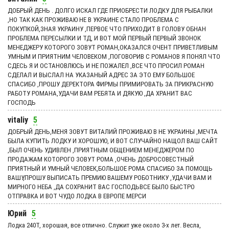
ДОБРЫЙ ДЕНЬ . ДОЛГО ИСКАЛ ГДЕ ПРИОБРЕСТИ ЛОДКУ ДЛЯ РЫБАЛКИ
,НО ТАК КАК ПРОЖИВАЮ НЕ В УКРАИНЕ СТАЛО ПРОБЛЕМА С
ПОКУПКОЙ,ЗНАЯ УКРАИНУ ,ПЕРВОЕ ЧТО ПРИХОДИТ В ГОЛОВУ ОБНАН
ПРОБЛЕМА ПЕРЕСЫЛКИ И ТД, И ВОТ МОЙ ПЕРВЫЙ ПЕРВЫЙ ЗВОНОК
МЕНЕДЖЕРУ КОТОРОГО ЗОВУТ РОМАН,ОКАЗАЛСЯ ОЧЕНТ ПРИВЕТЛИВЫМ
УМНЫМ И ПРИЯТНИМ ЧЕЛОВЕКОМ ,ПОГОВОРИВ С РОМАНОВ Я ПОНЯЛ ЧТО
СДЕСЬ Я И ОСТАНОВЛЮСЬ И НЕ ПОЖАЛЕЛ ,ВСЕ ЧТО ПРОСИЛ РОМАН
СДЕЛАЛ И ВЫСЛАЛ НА УКАЗАНЫЙ АДРЕС ЗА ЭТО ЕМУ БОЛЬШОЕ
СПАСИБО ,ПРОШУ ДЕРЕКТОРА ФИРМЫ ПРИМИРОВАТЬ ЗА ПРИКРАСНУЮ
РАБОТУ РОМАНА,УДАЧИ ВАМ РЕБЯТА И ДЯКУЮ ,ДА ХРАНИТ ВАС
ГОСПОДЬ
vitaliy
5
ДОБРЫЙ ДЕНЬ,МЕНЯ ЗОВУТ ВИТАЛИЙ ПРОЖИВАЮ В НЕ УКРАИНЫ ,МЕЧТА
БЫЛА КУПИТЬ ЛОДКУ И ХОРОШУЮ, И ВОТ СЛУЧАЙНО НАЩОЛ ВАШ САЙТ
,БЫЛ ОЧЕНЬ УДИВЛЕН ,ПРИЯТНЫМ ОБЩЕНИЕМ МЕНЕДЖЕРОМ ПО
ПРОДАЖАМ КОТОРОГО ЗОВУТ РОМА ,ОЧЕНЬ ДОБРОСОВЕСТНЫЙ
ПРИЯТНЫЙ И УМНЫЙ ЧЕЛОВЕК,БОЛЬШОЕ РОМА СПАСИБО ЗА ПОМОЩЬ
ВАШУ,ПРОШУ ВЫПИСАТЬ ПРЕМИЮ ВАШЕМУ РОБОТНИКУ ,УДАЧИ ВАМ И
МИРНОГО НЕБА ,ДА СОХРАНИТ ВАС ГОСПОДЬВСЕ БЫЛО БЫСТРО
ОТПРАВКА И ВОТ ЧУДО ЛОДКА В ЕВРОПЕ МЕРСИ
Юрий
5
Лодка 240Т, хорошая, все отлично. Служит уже около 3-х лет. Весла,