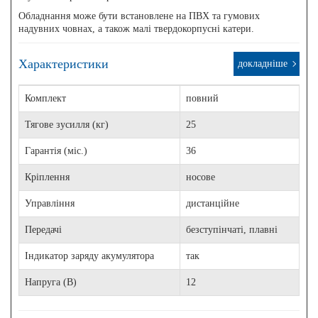
Обладнання може бути встановлене на ПВХ та гумових
надувних човнах, а також малі твердокорпусні катери.
Характеристики
докладніше
Комплект
повний
Тягове зусилля (кг)
25
Гарантія (міс.)
36
Кріплення
носове
Управління
дистанційне
Передачі
безступінчаті, плавні
Індикатор заряду акумулятора
так
Напруга (В)
12