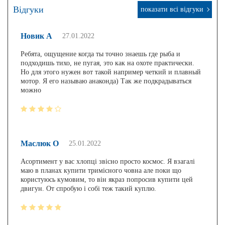
Відгуки
показати всі відгуки
Новик А
27.01.2022
Ребята, ощущение когда ты точно знаешь где рыба и
подходишь тихо, не пугая, это как на охоте практически.
Но для этого нужен вот такой например четкий и плавный
мотор. Я его называю анаконда) Так же подкрадываться
можно
Маслюк О
25.01.2022
Асортимент у вас хлопці звісно просто космос. Я взагалі
маю в планах купити тримісного човна але поки що
користуюсь кумовим, то він якраз попросив купити цей
двигун. От спробую і собі теж такий куплю.