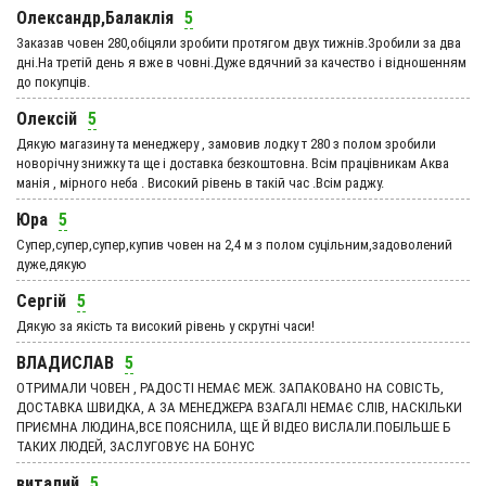
Олександр,Балаклія
5
Заказав човен 280,обіцяли зробити протягом двух тижнів.Зробили за два
дні.На третій день я вже в човні.Дуже вдячний за качество і відношенням
до покупців.
Олексій
5
Дякую магазину та менеджеру , замовив лодку т 280 з полом зробили
новорічну знижку та ще і доставка безкоштовна. Всім працівникам Аква
манія , мірного неба . Високий рівень в такій час .Всім раджу.
Юра
5
Супер,супер,супер,купив човен на 2,4 м з полом суцільним,задоволений
дуже,дякую
Сергій
5
Дякую за якість та високий рівень у скрутні часи!
ВЛАДИСЛАВ
5
ОТРИМАЛИ ЧОВЕН , РАДОСТІ НЕМАЄ МЕЖ. ЗАПАКОВАНО НА СОВІСТЬ,
ДОСТАВКА ШВИДКА, А ЗА МЕНЕДЖЕРА ВЗАГАЛІ НЕМАЄ СЛІВ, НАСКІЛЬКИ
ПРИЄМНА ЛЮДИНА,ВСЕ ПОЯСНИЛА, ЩЕ Й ВІДЕО ВИСЛАЛИ.ПОБІЛЬШЕ Б
ТАКИХ ЛЮДЕЙ, ЗАСЛУГОВУЄ НА БОНУС
виталий
5