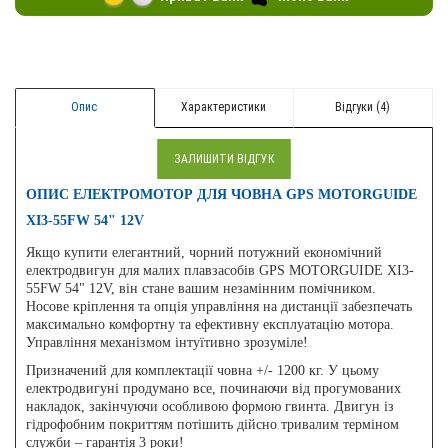
Опис
Характеристики
Відгуки (4)
ЗАЛИШИТИ ВІДГУК
ОПИС ЕЛЕКТРОМОТОР ДЛЯ ЧОВНА GPS MOTORGUIDE
XI3-55FW 54" 12V
Якщо купити елегантний, чорний потужний економічний
електродвигун для малих плавзасобів GPS MOTORGUIDE XI3-
55FW 54" 12V, він стане вашим незамінним помічником.
Носове кріплення та опція управління на дистанції забезпечать
максимально комфортну та ефективну експлуатацію мотора.
Управління механізмом інтуїтивно зрозуміле!
Призначений для комплектації човна +/- 1200 кг. У цьому
електродвигуні продумано все, починаючи від прогумованих
накладок, закінчуючи особливою формою гвинта. Двигун із
гідрофобним покриттям потішить дійсно тривалим терміном
служби – гарантія 3 роки!