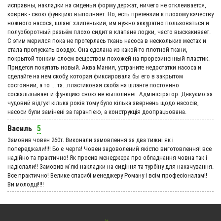
исправны, накладки на сиденья форму держат, ничего не отклеивается,
коврик - свою функцию выполняет. Но, есть претензии к плохому качеству
ножного насоса, шланг хлипенький, им нужно аккуратно пользоваться и
полуоборотный разьём плохо сидит в клапане лодки, часто выскакивает.
С этим мерился пока не протерлась ткань насоса в нескольких местах и
стала пропускать воздух. Она сделана из какой-то плотной ткани,
покрытой тонким слоем веществом похожей на прорезиненный пластик.
Придется покупать новый. Аква Мания, устраните недостатки насоса и
сделайте на нем скобу, которая фиксировала бы его в закрытом
состоянии, а то ... та...пластиковая скоба на шланге постоянно
соскальзывает и функцию свою не выполняет. Адмiнiстратор: Дякуємо за
чудовий вiдгук! кілька років тому було кілька звернень щодо насосів,
насоси були замінені за гарантією, а конструкція доопрацьована.
Василь
5
Замовив човен 260т. Виконали замовлення за два тижні як і
попереджали!!!! Бо є черга! Човен задоволений якістю виготовлення! все
надійно та практично! Як просив менеджера про обладнання човна так і
надіслали!! Замовив м'які накладки на сидіння та турбіну для накачування.
Все практично! Велике спасибі менеджеру Роману і всім професіоналам!!
Ви молодці!!!!