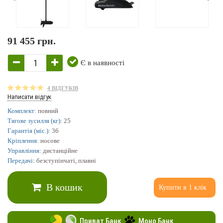
91 455 грн.
Є в наявності
4 ВІДГУКІВ
Написати відгук
Комплект:
повний
Тягове зусилля (кг):
25
Гарантія (міс.):
36
Кріплення:
носове
Управління:
дистанційне
Передачі:
безступінчаті, плавні
В кошик
Купити в 1 клік
Приват Банк
Моно Банк