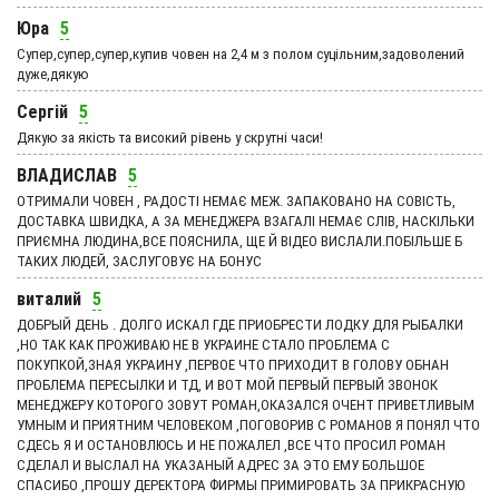
Юра
5
Супер,супер,супер,купив човен на 2,4 м з полом суцільним,задоволений
дуже,дякую
Сергій
5
Дякую за якість та високий рівень у скрутні часи!
ВЛАДИСЛАВ
5
ОТРИМАЛИ ЧОВЕН , РАДОСТІ НЕМАЄ МЕЖ. ЗАПАКОВАНО НА СОВІСТЬ,
ДОСТАВКА ШВИДКА, А ЗА МЕНЕДЖЕРА ВЗАГАЛІ НЕМАЄ СЛІВ, НАСКІЛЬКИ
ПРИЄМНА ЛЮДИНА,ВСЕ ПОЯСНИЛА, ЩЕ Й ВІДЕО ВИСЛАЛИ.ПОБІЛЬШЕ Б
ТАКИХ ЛЮДЕЙ, ЗАСЛУГОВУЄ НА БОНУС
виталий
5
ДОБРЫЙ ДЕНЬ . ДОЛГО ИСКАЛ ГДЕ ПРИОБРЕСТИ ЛОДКУ ДЛЯ РЫБАЛКИ
,НО ТАК КАК ПРОЖИВАЮ НЕ В УКРАИНЕ СТАЛО ПРОБЛЕМА С
ПОКУПКОЙ,ЗНАЯ УКРАИНУ ,ПЕРВОЕ ЧТО ПРИХОДИТ В ГОЛОВУ ОБНАН
ПРОБЛЕМА ПЕРЕСЫЛКИ И ТД, И ВОТ МОЙ ПЕРВЫЙ ПЕРВЫЙ ЗВОНОК
МЕНЕДЖЕРУ КОТОРОГО ЗОВУТ РОМАН,ОКАЗАЛСЯ ОЧЕНТ ПРИВЕТЛИВЫМ
УМНЫМ И ПРИЯТНИМ ЧЕЛОВЕКОМ ,ПОГОВОРИВ С РОМАНОВ Я ПОНЯЛ ЧТО
СДЕСЬ Я И ОСТАНОВЛЮСЬ И НЕ ПОЖАЛЕЛ ,ВСЕ ЧТО ПРОСИЛ РОМАН
СДЕЛАЛ И ВЫСЛАЛ НА УКАЗАНЫЙ АДРЕС ЗА ЭТО ЕМУ БОЛЬШОЕ
СПАСИБО ,ПРОШУ ДЕРЕКТОРА ФИРМЫ ПРИМИРОВАТЬ ЗА ПРИКРАСНУЮ