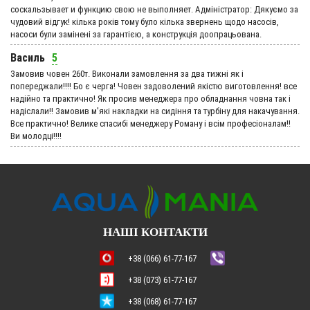
соскальзывает и функцию свою не выполняет. Адмiнiстратор: Дякуємо за
чудовий вiдгук! кілька років тому було кілька звернень щодо насосів,
насоси були замінені за гарантією, а конструкція доопрацьована.
Василь
5
Замовив човен 260т. Виконали замовлення за два тижні як і
попереджали!!!! Бо є черга! Човен задоволений якістю виготовлення! все
надійно та практично! Як просив менеджера про обладнання човна так і
надіслали!! Замовив м'які накладки на сидіння та турбіну для накачування.
Все практично! Велике спасибі менеджеру Роману і всім професіоналам!!
Ви молодці!!!!
НАШІ КОНТАКТИ
+38 (066) 61-77-167
+38 (073) 61-77-167
+38 (068) 61-77-167