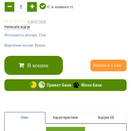
Є в наявності
0 ВІДГУКІВ
Написати відгук
Потужність мотора:
15лс
Виробник чохлів:
Parsun
В кошик
Купити в 1 клік
Приват Банк
Моно Банк
Опис
Характеристики
Відгуки (0)