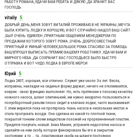
РАБОТУ РОМАНА,УДАЧИ ВАМ РЕБЯТА И ДЯКУЮ ,ДА ХРАНИТ ВАС
ГОСПОДЬ
vitaliy
5
ДОБРЫЙ ДЕНЬ,МЕНЯ ЗОВУТ ВИТАЛИЙ ПРОЖИВАЮ В НЕ УКРАИНЫ ,МЕЧТА
БЫЛА КУПИТЬ ЛОДКУ И ХОРОШУЮ, И ВОТ СЛУЧАЙНО НАЩОЛ ВАШ САЙТ
,БЫЛ ОЧЕНЬ УДИВЛЕН ,ПРИЯТНЫМ ОБЩЕНИЕМ МЕНЕДЖЕРОМ ПО
ПРОДАЖАМ КОТОРОГО ЗОВУТ РОМА ,ОЧЕНЬ ДОБРОСОВЕСТНЫЙ
ПРИЯТНЫЙ И УМНЫЙ ЧЕЛОВЕК,БОЛЬШОЕ РОМА СПАСИБО ЗА ПОМОЩЬ
ВАШУ,ПРОШУ ВЫПИСАТЬ ПРЕМИЮ ВАШЕМУ РОБОТНИКУ ,УДАЧИ ВАМ И
МИРНОГО НЕБА ,ДА СОХРАНИТ ВАС ГОСПОДЬВСЕ БЫЛО БЫСТРО
ОТПРАВКА И ВОТ ЧУДО ЛОДКА В ЕВРОПЕ МЕРСИ
Юрий
5
Лодка 240Т, хорошая, все отлично. Служит уже около 3-х лет. Весла,
исправны, накладки на сиденья форму держат, ничего не отклеивается,
коврик - свою функцию выполняет. Но, есть претензии к плохому качеству
ножного насоса, шланг хлипенький, им нужно аккуратно пользоваться и
полуоборотный разьём плохо сидит в клапане лодки, часто выскакивает.
С этим мерился пока не протерлась ткань насоса в нескольких местах и
стала пропускать воздух. Она сделана из какой-то плотной ткани,
покрытой тонким слоем веществом похожей на прорезиненный пластик.
Придется покупать новый. Аква Мания, устраните недостатки насоса и
сделайте на нем скобу, которая фиксировала бы его в закрытом
состоянии, а то ... та...пластиковая скоба на шланге постоянно