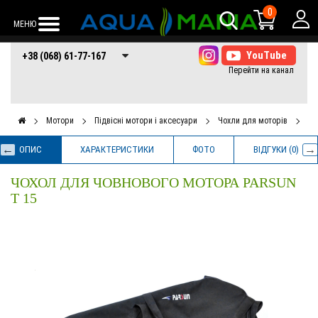
0
МЕНЮ
+38 (068) 61-77-
+38 (066) 61-77-
+38 (073) 61-77-
+38 (068) 61-77-167
167
167
167
Мотори
Підвісні мотори і аксесуари
Чохли для моторів
Чо
ОПИС
ХАРАКТЕРИСТИКИ
ФОТО
ВІДГУКИ (0)
ЧОХОЛ ДЛЯ ЧОВНОВОГО МОТОРА PARSUN
T 15