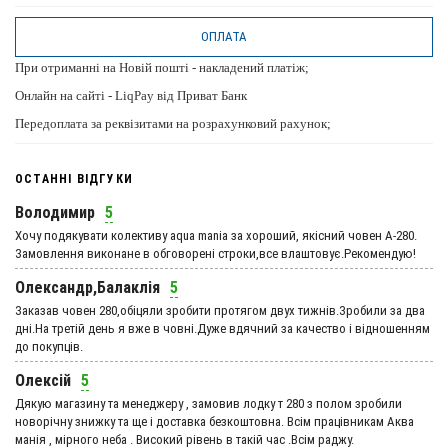
ОПЛАТА
При отриманні на Новій пошті - накладений платіж;
Онлайн на сайті - LiqPay від Приват Банк
Передоплата за реквізитами на розрахунковий рахунок;
ОСТАННІ ВІДГУКИ
Володимир
5
Хочу подякувати колективу aqua mania за хороший, якісний човен А-280.
Замовлення виконане в обговорені строки,все влаштовує.Рекомендую!
Олександр,Балаклія
5
Заказав човен 280,обіцяли зробити протягом двух тижнів.Зробили за два
дні.На третій день я вже в човні.Дуже вдячний за качество і відношенням
до покупців.
Олексій
5
Дякую магазину та менеджеру , замовив лодку т 280 з полом зробили
новорічну знижку та ще і доставка безкоштовна. Всім працівникам Аква
манія , мірного неба . Високий рівень в такій час .Всім раджу.