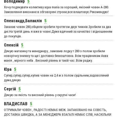
Володимир
5
Хочу подякувати колективу aqua mania за хороший, якісний човен А-280.
Замовлення виконане в обговорені строки,все влаштовує.Рекомендую!
Олександр,Балаклія
5
Заказав човен 280,обіцяли зробити протягом двух тижнів.Зробили за два
дні.На третій день я вже в човні.Дуже вдячний за качество і відношенням
до покупців.
Олексій
5
Дякую магазину та менеджеру , замовив лодку т 280 з полом зробили
новорічну знижку та ще і доставка безкоштовна. Всім працівникам Аква
манія , мірного неба . Високий рівень в такій час .Всім раджу.
Юра
5
Супер,супер,супер,купив човен на 2,4 м з полом суцільним,задоволений
дуже,дякую
Сергій
5
Дякую за якість та високий рівень у скрутні часи!
ВЛАДИСЛАВ
5
ОТРИМАЛИ ЧОВЕН , РАДОСТІ НЕМАЄ МЕЖ. ЗАПАКОВАНО НА СОВІСТЬ,
ДОСТАВКА ШВИДКА, А ЗА МЕНЕДЖЕРА ВЗАГАЛІ НЕМАЄ СЛІВ, НАСКІЛЬКИ