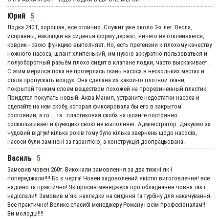
Юрий
5
Лодка 240Т, хорошая, все отлично. Служит уже около 3-х лет. Весла,
исправны, накладки на сиденья форму держат, ничего не отклеивается,
коврик - свою функцию выполняет. Но, есть претензии к плохому качеству
ножного насоса, шланг хлипенький, им нужно аккуратно пользоваться и
полуоборотный разьём плохо сидит в клапане лодки, часто выскакивает.
С этим мерился пока не протерлась ткань насоса в нескольких местах и
стала пропускать воздух. Она сделана из какой-то плотной ткани,
покрытой тонким слоем веществом похожей на прорезиненный пластик.
Придется покупать новый. Аква Мания, устраните недостатки насоса и
сделайте на нем скобу, которая фиксировала бы его в закрытом
состоянии, а то ... та...пластиковая скоба на шланге постоянно
соскальзывает и функцию свою не выполняет. Адмiнiстратор: Дякуємо за
чудовий вiдгук! кілька років тому було кілька звернень щодо насосів,
насоси були замінені за гарантією, а конструкція доопрацьована.
Василь
5
Замовив човен 260т. Виконали замовлення за два тижні як і
попереджали!!!! Бо є черга! Човен задоволений якістю виготовлення! все
надійно та практично! Як просив менеджера про обладнання човна так і
надіслали!! Замовив м'які накладки на сидіння та турбіну для накачування.
Все практично! Велике спасибі менеджеру Роману і всім професіоналам!!
Ви молодці!!!!