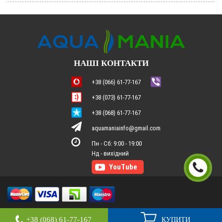
НАШІ КОНТАКТИ
+38 (066) 61-77-167
+38 (073) 61-77-167
+38 (068) 61-77-167
aquamaniainfo@gmail.com
Пн - Сб: 9:00 - 19:00
2026
Інтернет магазин "Aqua mania"
+38 (068) 61-77-167
КУПИТИ