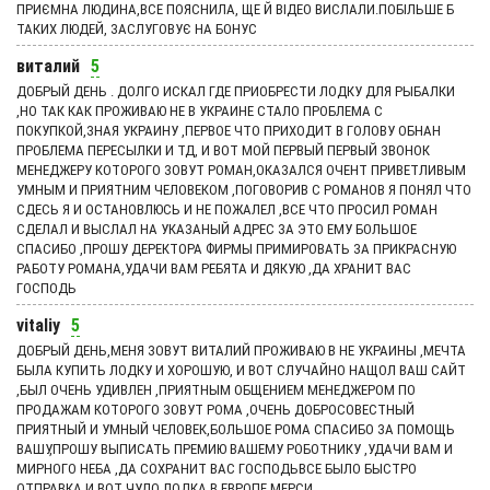
ПРИЄМНА ЛЮДИНА,ВСЕ ПОЯСНИЛА, ЩЕ Й ВІДЕО ВИСЛАЛИ.ПОБІЛЬШЕ Б
ТАКИХ ЛЮДЕЙ, ЗАСЛУГОВУЄ НА БОНУС
виталий
5
ДОБРЫЙ ДЕНЬ . ДОЛГО ИСКАЛ ГДЕ ПРИОБРЕСТИ ЛОДКУ ДЛЯ РЫБАЛКИ
,НО ТАК КАК ПРОЖИВАЮ НЕ В УКРАИНЕ СТАЛО ПРОБЛЕМА С
ПОКУПКОЙ,ЗНАЯ УКРАИНУ ,ПЕРВОЕ ЧТО ПРИХОДИТ В ГОЛОВУ ОБНАН
ПРОБЛЕМА ПЕРЕСЫЛКИ И ТД, И ВОТ МОЙ ПЕРВЫЙ ПЕРВЫЙ ЗВОНОК
МЕНЕДЖЕРУ КОТОРОГО ЗОВУТ РОМАН,ОКАЗАЛСЯ ОЧЕНТ ПРИВЕТЛИВЫМ
УМНЫМ И ПРИЯТНИМ ЧЕЛОВЕКОМ ,ПОГОВОРИВ С РОМАНОВ Я ПОНЯЛ ЧТО
СДЕСЬ Я И ОСТАНОВЛЮСЬ И НЕ ПОЖАЛЕЛ ,ВСЕ ЧТО ПРОСИЛ РОМАН
СДЕЛАЛ И ВЫСЛАЛ НА УКАЗАНЫЙ АДРЕС ЗА ЭТО ЕМУ БОЛЬШОЕ
СПАСИБО ,ПРОШУ ДЕРЕКТОРА ФИРМЫ ПРИМИРОВАТЬ ЗА ПРИКРАСНУЮ
РАБОТУ РОМАНА,УДАЧИ ВАМ РЕБЯТА И ДЯКУЮ ,ДА ХРАНИТ ВАС
ГОСПОДЬ
vitaliy
5
ДОБРЫЙ ДЕНЬ,МЕНЯ ЗОВУТ ВИТАЛИЙ ПРОЖИВАЮ В НЕ УКРАИНЫ ,МЕЧТА
БЫЛА КУПИТЬ ЛОДКУ И ХОРОШУЮ, И ВОТ СЛУЧАЙНО НАЩОЛ ВАШ САЙТ
,БЫЛ ОЧЕНЬ УДИВЛЕН ,ПРИЯТНЫМ ОБЩЕНИЕМ МЕНЕДЖЕРОМ ПО
ПРОДАЖАМ КОТОРОГО ЗОВУТ РОМА ,ОЧЕНЬ ДОБРОСОВЕСТНЫЙ
ПРИЯТНЫЙ И УМНЫЙ ЧЕЛОВЕК,БОЛЬШОЕ РОМА СПАСИБО ЗА ПОМОЩЬ
ВАШУ,ПРОШУ ВЫПИСАТЬ ПРЕМИЮ ВАШЕМУ РОБОТНИКУ ,УДАЧИ ВАМ И
МИРНОГО НЕБА ,ДА СОХРАНИТ ВАС ГОСПОДЬВСЕ БЫЛО БЫСТРО
ОТПРАВКА И ВОТ ЧУДО ЛОДКА В ЕВРОПЕ МЕРСИ