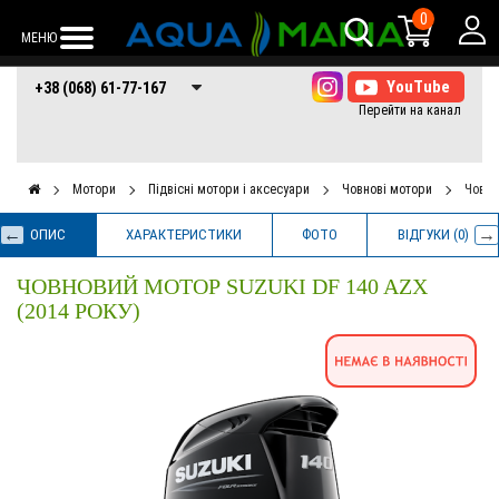
0
МЕНЮ
+38 (068) 61-77-
+38 (066) 61-77-
+38 (073) 61-77-
+38 (068) 61-77-167
167
167
167
Мотори
Підвісні мотори і аксесуари
Човнові мотори
Човно
ОПИС
ХАРАКТЕРИСТИКИ
ФОТО
ВІДГУКИ (0)
ЧОВНОВИЙ МОТОР SUZUKI DF 140 AZX
(2014 РОКУ)