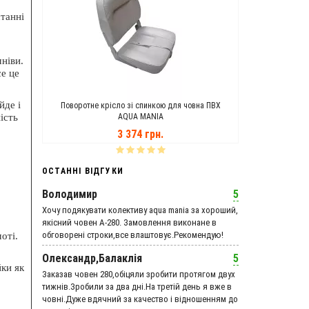
станні
ніви.
се це
йде і
ANIA
Поворотне крісло зі спинкою для човна ПВХ
Транцеві Кол
ість
AQUA MANIA
3 374 грн.
ОСТАННІ ВІДГУКИ
Володимир
5
Хочу подякувати колективу aqua mania за хороший,
якісний човен А-280. Замовлення виконане в
обговорені строки,все влаштовує.Рекомендую!
оті.
Олександр,Балаклія
5
йки як
Заказав човен 280,обіцяли зробити протягом двух
тижнів.Зробили за два дні.На третій день я вже в
човні.Дуже вдячний за качество і відношенням до