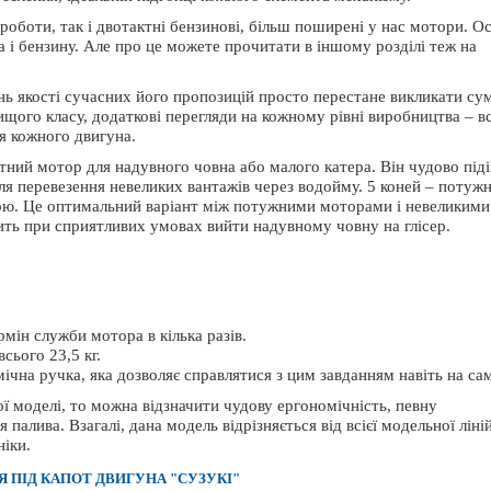
ОШТОВНА ДОСТАВКА
 роботи, так і двотактні бензинові, більш поширені у нас мотори. О
 і бензину. Але про це можете прочитати в іншому розділі теж на
нь якості сучасних його пропозицій просто перестане викликати сум
щого класу, додаткові перегляди на кожному рівні виробництва – в
я кожного двигуна.
ний мотор для надувного човна або малого катера. Він чудово піді
т Lowrance Elite FS 9 с датчиком Active
Транспортувальний Тент AQUA M
 для перевезення невеликих вантажів через водойму. 5 коней – потужн
Imaging 3-in-1
АМК-360
ою. Це оптимальний варіант між потужними моторами і невеликими
65 520 грн.
2 734 грн.
лить при сприятливих умовах вийти надувному човну на глісер.
мін служби мотора в кілька разів.
сього 23,5 кг.
мічна ручка, яка дозволяє справлятися з цим завданням навіть на сам
ї моделі, то можна відзначити чудову ергономічність, певну
палива. Взагалі, дана модель відрізняється від всієї модельної ліні
ніки.
 ПІД КАПОТ ДВИГУНА "СУЗУКІ"