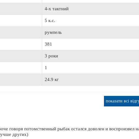
4-х тактний
5 к.с.
румпель
381
3 роки
1
24.9 кг
показати всі відг
роче говоря потомственный рыбак остался доволен и воспроизвел н
лучше других)