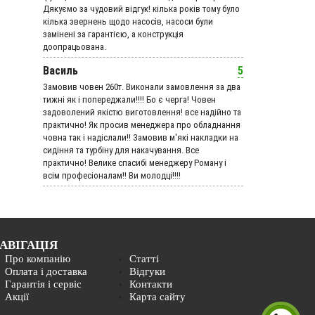
Дякуємо за чудовий вiдгук! кілька років тому було
кілька звернень щодо насосів, насоси були
замінені за гарантією, а конструкція
доопрацьована.
Василь
5
Замовив човен 260т. Виконали замовлення за два
тижні як і попереджали!!!! Бо є черга! Човен
задоволений якістю виготовлення! все надійно та
практично! Як просив менеджера про обладнання
човна так і надіслали!! Замовив м'які накладки на
сидіння та турбіну для накачування. Все
практично! Велике спасибі менеджеру Роману і
всім професіоналам!! Ви молодці!!!!
АВІГАЦІЯ
Про компанію
Статті
Оплата і доставка
Відгуки
Гарантія і сервіс
Контакти
Акції
Карта сайту