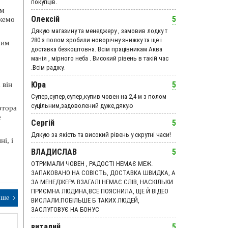
покупців.
єм
Олексій
5
ожемо
Дякую магазину та менеджеру , замовив лодку т
280 з полом зробили новорічну знижку та ще і
чим
доставка безкоштовна. Всім працівникам Аква
манія , мірного неба . Високий рівень в такій час
.Всім раджу.
Юра
5
 він
Супер,супер,супер,купив човен на 2,4 м з полом
суцільним,задоволений дуже,дякую
отора
е
Сергій
5
Дякую за якість та високий рівень у скрутні часи!
і, і
ВЛАДИСЛАВ
5
ОТРИМАЛИ ЧОВЕН , РАДОСТІ НЕМАЄ МЕЖ.
ЗАПАКОВАНО НА СОВІСТЬ, ДОСТАВКА ШВИДКА, А
ЗА МЕНЕДЖЕРА ВЗАГАЛІ НЕМАЄ СЛІВ, НАСКІЛЬКИ
ПРИЄМНА ЛЮДИНА,ВСЕ ПОЯСНИЛА, ЩЕ Й ВІДЕО
іше
ВИСЛАЛИ.ПОБІЛЬШЕ Б ТАКИХ ЛЮДЕЙ,
ЗАСЛУГОВУЄ НА БОНУС
виталий
5