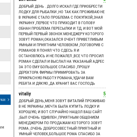
ДОБРЫЙ ДЕНЬ . ДОЛГО ИСКАЛ ГДЕ ПРИОБРЕСТИ
ЛОДКУ ДЛЯ РЫБАЛКИ ,НО ТАК КАК ПРОЖИВАЮ НЕ
В УКРАИНЕ СТАЛО ПРОБЛЕМА С ПОКУПКОЙ,ЗНАЯ
УКРАИНУ ,ПЕРВОЕ ЧТО ПРИХОДИТ В ГОЛОВУ
ОБНАН ПРОБЛЕМА ПЕРЕСЫЛКИ И ТД, И ВОТ МОЙ
ПЕРВЫЙ ПЕРВЫЙ ЗВОНОК МЕНЕДЖЕРУ КОТОРОГО
ЗОВУТ РОМАН,ОКАЗАЛСЯ ОЧЕНТ ПРИВЕТЛИВЫМ
УМНЫМ И ПРИЯТНИМ ЧЕЛОВЕКОМ ,ПОГОВОРИВ С
РОМАНОВ Я ПОНЯЛ ЧТО СДЕСЬ Я И
ОСТАНОВЛЮСЬ И НЕ ПОЖАЛЕЛ ,ВСЕ ЧТО ПРОСИЛ
РОМАН СДЕЛАЛ И ВЫСЛАЛ НА УКАЗАНЫЙ АДРЕС
ЗА ЭТО ЕМУ БОЛЬШОЕ СПАСИБО ,ПРОШУ
ДЕРЕКТОРА ФИРМЫ ПРИМИРОВАТЬ ЗА
ПРИКРАСНУЮ РАБОТУ РОМАНА,УДАЧИ ВАМ
РЕБЯТА И ДЯКУЮ ,ДА ХРАНИТ ВАС ГОСПОДЬ
vitaliy
5
уки
ДОБРЫЙ ДЕНЬ,МЕНЯ ЗОВУТ ВИТАЛИЙ ПРОЖИВАЮ
В НЕ УКРАИНЫ ,МЕЧТА БЫЛА КУПИТЬ ЛОДКУ И
ХОРОШУЮ, И ВОТ СЛУЧАЙНО НАЩОЛ ВАШ САЙТ
,БЫЛ ОЧЕНЬ УДИВЛЕН ,ПРИЯТНЫМ ОБЩЕНИЕМ
МЕНЕДЖЕРОМ ПО ПРОДАЖАМ КОТОРОГО ЗОВУТ
ам
РОМА ,ОЧЕНЬ ДОБРОСОВЕСТНЫЙ ПРИЯТНЫЙ И
УМНЫЙ ЧЕЛОВЕК,БОЛЬШОЕ РОМА СПАСИБО ЗА