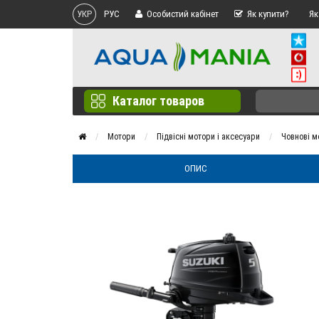
УКР
РУС
Особистий кабінет
Як купити?
Як
Каталог товаров
Мотори
Підвісні мотори і аксесуари
Човнові м
ОПИС