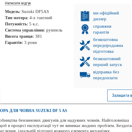
Написати відгук
Suzuki DF5AS
Модель:
ми офіційний
4-х тактний
Тип мотора:
диллер
5 к.с.
Потужність:
справжня
румпель
Система управління:
гарантія
381
Висота транця:
безкоштовна
3 роки
Гарантія:
передпродажна
підготовка
безкоштовний
перший запуск
відправка без
передоплати
Залишити в
РА ДЛЯ ЧОВНА SUZUKI DF 5 AS
. ПРОМІНЬ!
обництва бензинових двигунів для надувних човнів. Найголовніша
 щоб в процесі експлуатації тут не виникає жодних проблем. Бездог
НКА!
слення, ідеальній підгонці кожного елемента механізму.