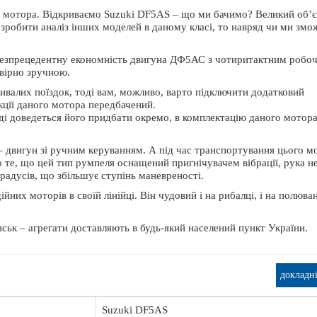
о мотора. Відкриваємо Suzuki DF5AS – що ми бачимо? Великий об’
о зробити аналіз інших моделей в даному класі, то навряд чи ми зм
 безпрецедентну економність двигуна ДФ5АС з чотиритактним робо
вірно зручною.
ивалих поїздок, тоді вам, можливо, варто підключити додатковий
кції даного мотора передбачений.
ді доведеться його придбати окремо, в комплектацію даного мотора
– двигун зі ручним керуванням. А під час транспортування цього м
те, що цей тип румпеля оснащений пригнічувачем вібрації, рука н
радусів, що збільшує ступінь маневреності.
их моторів в своїй лінійці. Він чудовий і на рибалці, і на полюванн
янськ – агрегати доставляють в будь-який населений пункт України.
докладн
Suzuki DF5AS