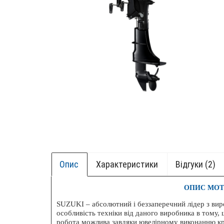
Опис
Характеристики
Відгуки (2)
ОПИС МОТО
+ БОК
SUZUKI – абсолютний і беззаперечний лідер з вир
особливість техніки від даного виробника в тому,
НОВИ
робота можлива завдяки ювелірному виконанню кре