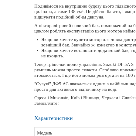
Подивімося на внутрішню будову цього підвісног
циліндра, а саме 138 см³. Це дійсно багато, і якщ
відшукати подібний об'єм двигуна.
А півторалітровий паливний бак, помножений на
циклом роблять експлуатацію цього мотора неймо
Якщо ви хочете купити мотор для човна для тр
зовнішній бак. Звичайно ж, конектор в констру
Якщо ви хочете встановити додатковий бак, то
не входить.
Тепер трішечки щодо управління. Suzuki DF 5A S 
румпель можна просто скласти. Особливо приємно 
втомлюється. І ще його можна розгортати на 180 г
"Сузукі" ДФ5 АС вважається одним з найбільш надійн
просто для активного відпочинку на воді.
Одеса і Миколаїв, Київ і Вінниця, Черкаси і Слов'
Замовляйте!
Характеристики
Модель