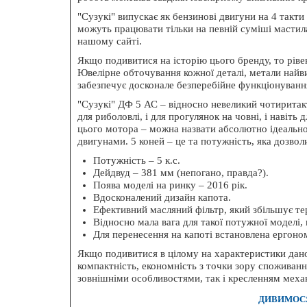
БЕЗК
"Сузукі" випускає як бензинові двигуни на 4 такти
можуть працювати тільки на певній суміші мастила
нашому сайті.
Якщо подивитися на історію цього бренду, то ріве
Ювелірне обточування кожної деталі, метали найви
забезпечує досконале безперебійне функціонуванн
"Сузукі" ДФ 5 АС – відносно невеликий чотиритакт
Ехоло
для риболовлі, і для прогулянок на човні, і навіть
цього мотора – можна назвати абсолютно ідеальн
двигунами. 5 коней – це та потужність, яка дозво
Потужність – 5 к.с.
Дейдвуд – 381 мм (непогано, правда?).
Поява моделі на ринку – 2016 рік.
Вдосконалений дизайн капота.
Ефективний масляний фільтр, який збільшує тер
Відносно мала вага для такої потужної моделі, в
Для перенесення на капоті встановлена ​​ергоно
Якщо подивитися в цілому на характеристики дано
компактність, економність з точки зору споживання 
зовнішніми особливостями, так і кресленням меха
ДИВИМОСЯ