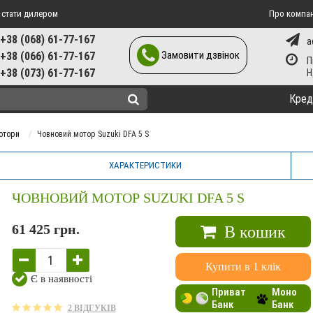
 стати дилером
Про компа
+38 (068) 61-77-167
a
Замовити дзвінок
+38 (066) 61-77-167
П
+38 (073) 61-77-167
Кред
отори
Човновий мотор Suzuki DFA 5 S
ХАРАКТЕРИСТИКИ
ЧОВНОВИЙ МОТОР SUZUKI DFA 5 S
61 425 грн.
В кошик
Купити в 1 клік
Є в наявності
Приват
Моно
Банк
Банк
2 ВІДГУКІВ