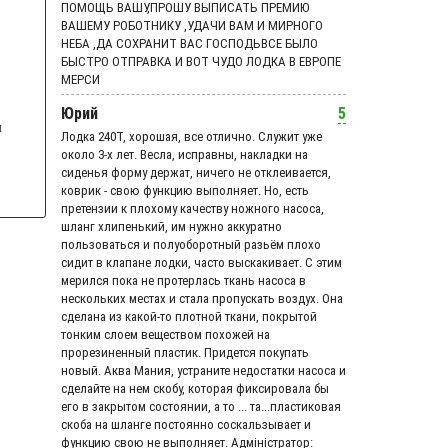
ПОМОЩЬ ВАШУ,ПРОШУ ВЫПИСАТЬ ПРЕМИЮ
ВАШЕМУ РОБОТНИКУ ,УДАЧИ ВАМ И МИРНОГО
НЕБА ,ДА СОХРАНИТ ВАС ГОСПОДЬВСЕ БЫЛО
БЫСТРО ОТПРАВКА И ВОТ ЧУДО ЛОДКА В ЕВРОПЕ
МЕРСИ
Юрий
5
и
Лодка 240Т, хорошая, все отлично. Служит уже
около 3-х лет. Весла, исправны, накладки на
сиденья форму держат, ничего не отклеивается,
коврик - свою функцию выполняет. Но, есть
претензии к плохому качеству ножного насоса,
шланг хлипенький, им нужно аккуратно
пользоваться и полуоборотный разьём плохо
сидит в клапане лодки, часто выскакивает. С этим
мерился пока не протерлась ткань насоса в
нескольких местах и стала пропускать воздух. Она
сделана из какой-то плотной ткани, покрытой
тонким слоем веществом похожей на
прорезиненный пластик. Придется покупать
новый. Аква Мания, устраните недостатки насоса и
сделайте на нем скобу, которая фиксировала бы
его в закрытом состоянии, а то ... та...пластиковая
скоба на шланге постоянно соскальзывает и
функцию свою не выполняет. Адмiнiстратор: