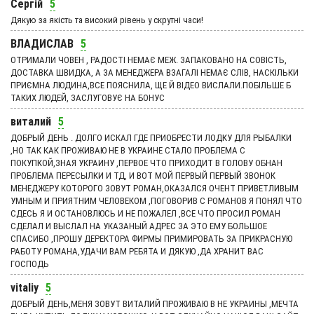
Сергій
5
Дякую за якість та високий рівень у скрутні часи!
ВЛАДИСЛАВ
5
ОТРИМАЛИ ЧОВЕН , РАДОСТІ НЕМАЄ МЕЖ. ЗАПАКОВАНО НА СОВІСТЬ,
ДОСТАВКА ШВИДКА, А ЗА МЕНЕДЖЕРА ВЗАГАЛІ НЕМАЄ СЛІВ, НАСКІЛЬКИ
ПРИЄМНА ЛЮДИНА,ВСЕ ПОЯСНИЛА, ЩЕ Й ВІДЕО ВИСЛАЛИ.ПОБІЛЬШЕ Б
ТАКИХ ЛЮДЕЙ, ЗАСЛУГОВУЄ НА БОНУС
виталий
5
ДОБРЫЙ ДЕНЬ . ДОЛГО ИСКАЛ ГДЕ ПРИОБРЕСТИ ЛОДКУ ДЛЯ РЫБАЛКИ
,НО ТАК КАК ПРОЖИВАЮ НЕ В УКРАИНЕ СТАЛО ПРОБЛЕМА С
ПОКУПКОЙ,ЗНАЯ УКРАИНУ ,ПЕРВОЕ ЧТО ПРИХОДИТ В ГОЛОВУ ОБНАН
ПРОБЛЕМА ПЕРЕСЫЛКИ И ТД, И ВОТ МОЙ ПЕРВЫЙ ПЕРВЫЙ ЗВОНОК
МЕНЕДЖЕРУ КОТОРОГО ЗОВУТ РОМАН,ОКАЗАЛСЯ ОЧЕНТ ПРИВЕТЛИВЫМ
УМНЫМ И ПРИЯТНИМ ЧЕЛОВЕКОМ ,ПОГОВОРИВ С РОМАНОВ Я ПОНЯЛ ЧТО
СДЕСЬ Я И ОСТАНОВЛЮСЬ И НЕ ПОЖАЛЕЛ ,ВСЕ ЧТО ПРОСИЛ РОМАН
СДЕЛАЛ И ВЫСЛАЛ НА УКАЗАНЫЙ АДРЕС ЗА ЭТО ЕМУ БОЛЬШОЕ
СПАСИБО ,ПРОШУ ДЕРЕКТОРА ФИРМЫ ПРИМИРОВАТЬ ЗА ПРИКРАСНУЮ
РАБОТУ РОМАНА,УДАЧИ ВАМ РЕБЯТА И ДЯКУЮ ,ДА ХРАНИТ ВАС
ГОСПОДЬ
vitaliy
5
ДОБРЫЙ ДЕНЬ,МЕНЯ ЗОВУТ ВИТАЛИЙ ПРОЖИВАЮ В НЕ УКРАИНЫ ,МЕЧТА