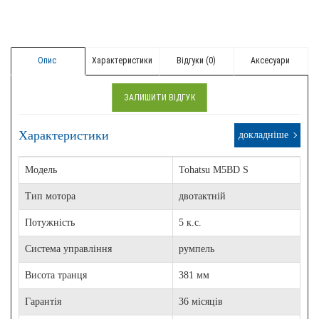
Опис
Характеристики
Відгуки (0)
Aксесуари
ЗАЛИШИТИ ВІДГУК
Характеристики
докладніше
Модель
Tohatsu M5BD S
Тип мотора
двотактній
Потужність
5 к.с.
Система управління
румпель
Висота транця
381 мм
Гарантія
36 місяців