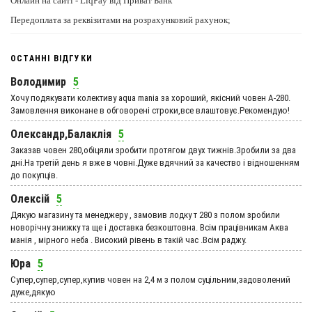
Онлайн на сайті - LiqPay від Приват Банк
Передоплата за реквізитами на розрахунковий рахунок;
ОСТАННІ ВІДГУКИ
Володимир
5
Хочу подякувати колективу aqua mania за хороший, якісний човен А-280.
Замовлення виконане в обговорені строки,все влаштовує.Рекомендую!
Олександр,Балаклія
5
Заказав човен 280,обіцяли зробити протягом двух тижнів.Зробили за два
дні.На третій день я вже в човні.Дуже вдячний за качество і відношенням
до покупців.
Олексій
5
Дякую магазину та менеджеру , замовив лодку т 280 з полом зробили
новорічну знижку та ще і доставка безкоштовна. Всім працівникам Аква
манія , мірного неба . Високий рівень в такій час .Всім раджу.
Юра
5
Супер,супер,супер,купив човен на 2,4 м з полом суцільним,задоволений
дуже,дякую