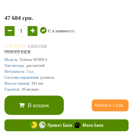
47 684 грн.
Є в наявності
0 ВІДГУКІВ
Написати відгук
Модель:
Tohatsu M5BD S
Тип мотора:
двотактній
Потужність:
5 к.с.
Система управління:
румпель
Висота транця:
381 мм
Гарантія:
36 місяців
В кошик
Купити в 1 клік
Приват Банк
Моно Банк