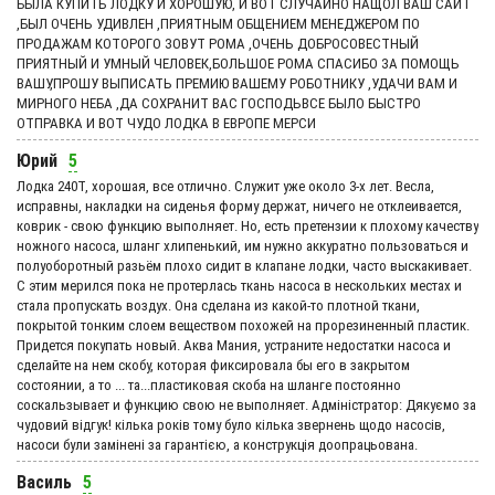
БЫЛА КУПИТЬ ЛОДКУ И ХОРОШУЮ, И ВОТ СЛУЧАЙНО НАЩОЛ ВАШ САЙТ
,БЫЛ ОЧЕНЬ УДИВЛЕН ,ПРИЯТНЫМ ОБЩЕНИЕМ МЕНЕДЖЕРОМ ПО
ПРОДАЖАМ КОТОРОГО ЗОВУТ РОМА ,ОЧЕНЬ ДОБРОСОВЕСТНЫЙ
ПРИЯТНЫЙ И УМНЫЙ ЧЕЛОВЕК,БОЛЬШОЕ РОМА СПАСИБО ЗА ПОМОЩЬ
ВАШУ,ПРОШУ ВЫПИСАТЬ ПРЕМИЮ ВАШЕМУ РОБОТНИКУ ,УДАЧИ ВАМ И
МИРНОГО НЕБА ,ДА СОХРАНИТ ВАС ГОСПОДЬВСЕ БЫЛО БЫСТРО
ОТПРАВКА И ВОТ ЧУДО ЛОДКА В ЕВРОПЕ МЕРСИ
Юрий
5
Лодка 240Т, хорошая, все отлично. Служит уже около 3-х лет. Весла,
исправны, накладки на сиденья форму держат, ничего не отклеивается,
коврик - свою функцию выполняет. Но, есть претензии к плохому качеству
ножного насоса, шланг хлипенький, им нужно аккуратно пользоваться и
полуоборотный разьём плохо сидит в клапане лодки, часто выскакивает.
С этим мерился пока не протерлась ткань насоса в нескольких местах и
стала пропускать воздух. Она сделана из какой-то плотной ткани,
покрытой тонким слоем веществом похожей на прорезиненный пластик.
Придется покупать новый. Аква Мания, устраните недостатки насоса и
сделайте на нем скобу, которая фиксировала бы его в закрытом
состоянии, а то ... та...пластиковая скоба на шланге постоянно
соскальзывает и функцию свою не выполняет. Адмiнiстратор: Дякуємо за
чудовий вiдгук! кілька років тому було кілька звернень щодо насосів,
насоси були замінені за гарантією, а конструкція доопрацьована.
Василь
5