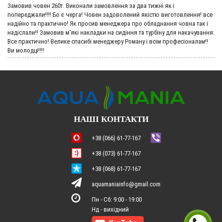
Замовив човен 260т. Виконали замовлення за два тижні як і
попереджали!!!! Бо є черга! Човен задоволений якістю виготовлення! все
надійно та практично! Як просив менеджера про обладнання човна так і
надіслали!! Замовив м'які накладки на сидіння та турбіну для накачування.
Все практично! Велике спасибі менеджеру Роману і всім професіоналам!!
Ви молодці!!!!
НАШІ КОНТАКТИ
+38 (066) 61-77-167
+38 (073) 61-77-167
+38 (068) 61-77-167
aquamaniainfo@gmail.com
Пн - Сб: 9:00 - 19:00